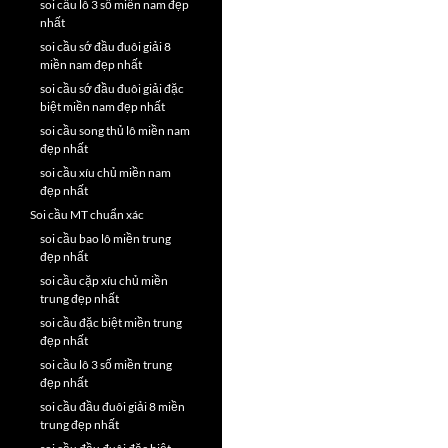
soi cầu lô 3 số miền nam đẹp
nhất
soi cầu sớ đầu đuôi giải 8
miền nam đẹp nhất
soi cầu sớ đầu đuôi giải đặc
biệt miền nam đẹp nhất
soi cầu song thủ lô miền nam
đẹp nhất
soi cầu xíu chủ miền nam
đẹp nhất
Soi cầu MT chuẩn xác
soi cầu bao lô miền trung
đẹp nhất
soi cầu cặp xíu chủ miền
trung đẹp nhất
soi cầu đặc biệt miền trung
đẹp nhất
soi cầu lô 3 số miền trung
đẹp nhất
soi cầu đầu đuôi giải 8 miền
trung đẹp nhất