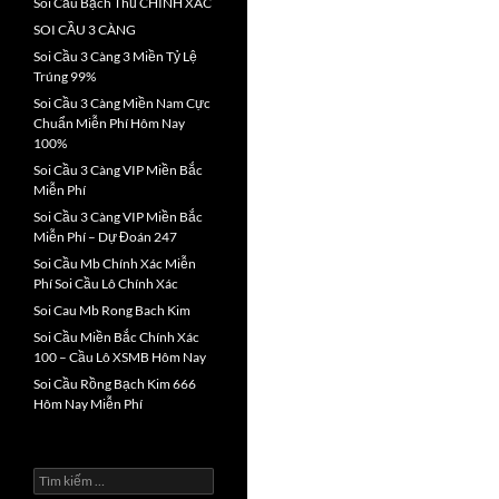
Soi Cầu Bạch Thủ CHÍNH XÁC
SOI CẦU 3 CÀNG
Soi Cầu 3 Càng 3 Miền Tỷ Lệ
Trúng 99%
Soi Cầu 3 Càng Miền Nam Cực
Chuẩn Miễn Phí Hôm Nay
100%
Soi Cầu 3 Càng VIP Miền Bắc
Miễn Phí
Soi Cầu 3 Càng VIP Miền Bắc
Miễn Phí – Dự Đoán 247
Soi Cầu Mb Chính Xác Miễn
Phí Soi Cầu Lô Chính Xác
Soi Cau Mb Rong Bach Kim
Soi Cầu Miền Bắc Chính Xác
100 – Cầu Lô XSMB Hôm Nay
Soi Cầu Rồng Bạch Kim 666
Hôm Nay Miễn Phí
Tìm
kiếm