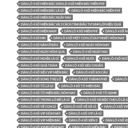
DÀN LÔ 4 SỐ MIỀN BẮC DÀN LÔ 4 SỐ MIỀN BẮC MIỄN PHÍ
DÀN LÔ 4 SỐ MIỀN BẮC LÀ GÌ
DÀN LÔ 4 SỐ MIỀN BẮC MIỄN PHÍ
DÀN LÔ 4 SỐ MIỀN BẮC NGÀY MAI
DÀN LÔ 4 SỐ MIỀN BẮC VÀ 5 CÁCH TÍNH ĐẦU TƯ SINH LỜI HIỆU QUẢ
DÀN LÔ 4 SỐ MIỀN NAM
DÀN LÔ 4 SỐ MIỀN PHÍ
DÀN LÔ 4 SỐ 
DÀN LÔ 4 SỐ MN
DÀN LÔ 4 SỐ MỘT CON LÔ DUY NHẤT HÔM NAY
DÀN LÔ 4 SỐ NẰM Ở ĐÂU
DÀN LÔ 4 SỐ NGÀY HÔM NAY
DÀN LÔ 4 SỐ NGÀY HÔM QUA
DÀN LÔ 4 SỐ NGÀY MAI
DÀN LÔ 4 SỐ NGHĨA LÀ GÌ
DÀN LÔ 4 SỐ NUÔI
DÀN LÔ 4 SỐ NUÔ
DÀN LÔ 4 SỐ QUẢ TRÁM
DÀN LÔ 4 SỐ SIÊU CHUẨN
DÀN LÔ 4 SỐ SIÊU VIP MIỀN BẮC
DÀN LÔ 4 SỐ SOI CẦU
DÀN LÔ 4 SỐ SONG THỦ LÔ
DÀN LÔ 4 SỐ THÀNH PHỐ
DÀN LÔ 
DÀN LÔ 4 SỐ TÔ LÀ GÌ
DÀN LÔ 4 SỐ TÔ MIỀN BẮC
DÀN LÔ 4 SỐ TÔ MIỀN BẮC HÔM NAY
DÀN LÔ 4 SỐ TÔ XSMB
DÀN LÔ 4 SỐ TRONG LÔ ĐỀ LÀ GÌ
DÀN LÔ 4 SỐ VÀ ĐỘC THỦ LÔ LÀ G
DÀN LÔ 4 SỐ VỀ CON GÌ
DÀN LÔ 4 SỐ VỀ SỐ GÌ
DÀN LÔ 4 SỐ VI
DÀN LÔ 4 SỐ VIP HÔM NAY
DÀN LÔ 4 SỐ VIP LÀ GÌ
DÀN LÔ 4 SỐ VIP MIỀN BẮC
DÀN LÔ 4 SỐ XIÊN 2
DÀN LÔ 4 SỐ 
DÀN LÔ 4 SỐ XSMB HÔM NAY
DÀN LÔ 6 SỐ MIỀN BẮC
ĐÁNH LÔ