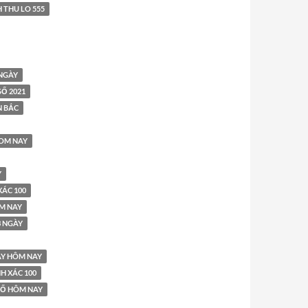
 THU LO 555
 NGÀY
SỐ 2021
N BẮC
HOM NAY
Y
XÁC 100
ÔM NAY
3 NGÀY
ÀY HÔM NAY
NH XÁC 100
SỐ HÔM NAY