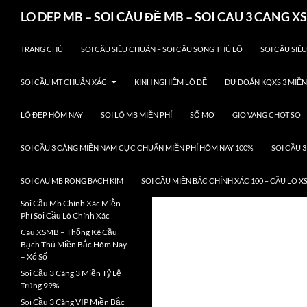
Chuyển
Tìm
LO DEP MB – SOI CÂU ĐỀ MB – SOI CAU 3 CANG 
đến
kiếm
nội
TRANG CHỦ
SOI CẦU SIÊU CHUẨN – SOI CẦU SONG THỦ LÔ
SOI CẦU SIÊ
dung
SOI CẦU MT CHUẨN XÁC
KINH NGHIỆM LÔ ĐỀ
DỰ ĐOÁN KQXS 3 MIỀN
LÔ ĐẸP HÔM NAY
SOI LÔ MB MIỄN PHÍ
SỔ MƠ
GIO VANG CHOT SO
SOI CẦU 3 CÀNG MIỀN NAM CỰC CHUẨN MIỄN PHÍ HÔM NAY 100%
SOI CẦU 3
SOI CAU MB RONG BACH KIM
SOI CẦU MIỀN BẮC CHÍNH XÁC 100 – CẦU LÔ 
Soi Cầu Mb Chính Xác Miễn
Phí Soi Cầu Lô Chính Xác
Cau XSMB – Thống Kê Cầu
Bạch Thủ Miền Bắc Hôm Nay
– Xổ Số
Soi Cầu 3 Càng 3 Miền Tỷ Lệ
Trúng 99%
Soi Cầu 3 Càng VIP Miền Bắc