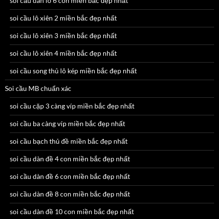
soi cầu dàn lô 6 con miền bắc đẹp nhất
soi cầu lô xiên 2 miền bắc đẹp nhất
soi cầu lô xiên 3 miền bắc đẹp nhất
soi cầu lô xiên 4 miền bắc đẹp nhất
soi cầu song thủ lô kép miền bắc đẹp nhất
Soi cầu MB chuẩn xác
soi cầu cặp 3 càng víp miền bắc đẹp nhất
soi cầu ba càng víp miền bắc đẹp nhất
soi cầu bạch thủ đề miền bắc đẹp nhất
soi cầu dàn đề 4 con miền bắc đẹp nhất
soi cầu dàn đề 6 con miền bắc đẹp nhất
soi cầu dàn đề 8 con miền bắc đẹp nhất
soi cầu dàn đề 10 con miền bắc đẹp nhất