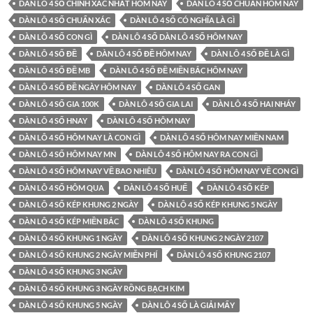
DÀN LÔ 4 SỐ CHÍNH XÁC NHẤT HÔM NAY
DÀN LÔ 4 SỐ CHUẨN HÔM NAY
DÀN LÔ 4 SỐ CHUẨN XÁC
DÀN LÔ 4 SỐ CÓ NGHĨA LÀ GÌ
DÀN LÔ 4 SỐ CON GÌ
DÀN LÔ 4 SỐ DÀN LÔ 4 SỐ HÔM NAY
DÀN LÔ 4 SỐ ĐỀ
DÀN LÔ 4 SỐ ĐỀ HÔM NAY
DÀN LÔ 4 SỐ ĐỀ LÀ GÌ
DÀN LÔ 4 SỐ ĐỀ MB
DÀN LÔ 4 SỐ ĐỀ MIỀN BẮC HÔM NAY
DÀN LÔ 4 SỐ ĐỀ NGÀY HÔM NAY
DÀN LÔ 4 SỐ GAN
DÀN LÔ 4 SỐ GIA 100K
DÀN LÔ 4 SỐ GIA LAI
DÀN LÔ 4 SỐ HAI NHÁY
DÀN LÔ 4 SỐ HNAY
DÀN LÔ 4 SỐ HÔM NAY
DÀN LÔ 4 SỐ HÔM NAY LÀ CON GÌ
DÀN LÔ 4 SỐ HÔM NAY MIỀN NAM
DÀN LÔ 4 SỐ HÔM NAY MN
DÀN LÔ 4 SỐ HÔM NAY RA CON GÌ
DÀN LÔ 4 SỐ HÔM NAY VỀ BAO NHIÊU
DÀN LÔ 4 SỐ HÔM NAY VỀ CON GÌ
DÀN LÔ 4 SỐ HÔM QUA
DÀN LÔ 4 SỐ HUẾ
DÀN LÔ 4 SỐ KÉP
DÀN LÔ 4 SỐ KÉP KHUNG 2 NGÀY
DÀN LÔ 4 SỐ KÉP KHUNG 5 NGÀY
DÀN LÔ 4 SỐ KÉP MIỀN BẮC
DÀN LÔ 4 SỐ KHUNG
DÀN LÔ 4 SỐ KHUNG 1 NGÀY
DÀN LÔ 4 SỐ KHUNG 2 NGÀY 2107
DÀN LÔ 4 SỐ KHUNG 2 NGÀY MIỄN PHÍ
DÀN LÔ 4 SỐ KHUNG 2107
DÀN LÔ 4 SỐ KHUNG 3 NGÀY
DÀN LÔ 4 SỐ KHUNG 3 NGÀY RỒNG BẠCH KIM
DÀN LÔ 4 SỐ KHUNG 5 NGÀY
DÀN LÔ 4 SỐ LÀ GIẢI MẤY