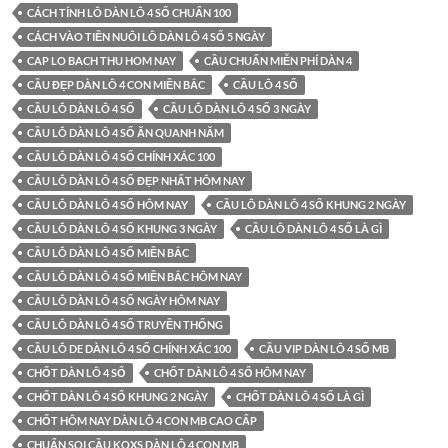
CÁCH TÍNH LÔ DÀN LÔ 4 SỐ CHUẨN 100
CÁCH VÀO TIỀN NUÔI LÔ DÀN LÔ 4 SỐ 5 NGÀY
CAP LO BACH THU HOM NAY
CẦU CHUẨN MIỄN PHÍ DÀN 4
CẦU ĐẸP DÀN LÔ 4 CON MIỀN BẮC
CẦU LÔ 4 SỐ
CẦU LÔ DÀN LÔ 4 SỐ
CẦU LÔ DÀN LÔ 4 SỐ 3 NGÀY
CẦU LÔ DÀN LÔ 4 SỐ ĂN QUANH NĂM
CẦU LÔ DÀN LÔ 4 SỐ CHÍNH XÁC 100
CẦU LÔ DÀN LÔ 4 SỐ ĐẸP NHẤT HÔM NAY
CẦU LÔ DÀN LÔ 4 SỐ HÔM NAY
CẦU LÔ DÀN LÔ 4 SỐ KHUNG 2 NGÀY
CẦU LÔ DÀN LÔ 4 SỐ KHUNG 3 NGÀY
CẦU LÔ DÀN LÔ 4 SỐ LÀ GÌ
CẦU LÔ DÀN LÔ 4 SỐ MIỀN BẮC
CẦU LÔ DÀN LÔ 4 SỐ MIỀN BẮC HÔM NAY
CẦU LÔ DÀN LÔ 4 SỐ NGÀY HÔM NAY
CẦU LÔ DÀN LÔ 4 SỐ TRUYỀN THỐNG
CẦU LÔ DE DÀN LÔ 4 SỐ CHÍNH XÁC 100
CẦU VIP DÀN LÔ 4 SỐ MB
CHỐT DÀN LÔ 4 SỐ
CHỐT DÀN LÔ 4 SỐ HÔM NAY
CHỐT DÀN LÔ 4 SỐ KHUNG 2 NGÀY
CHỐT DÀN LÔ 4 SỐ LÀ GÌ
CHỐT HÔM NAY DÀN LÔ 4 CON MB CAO CẤP
CHUẨN SOI CẦU KQXS DÀN LÔ 4 CON MB