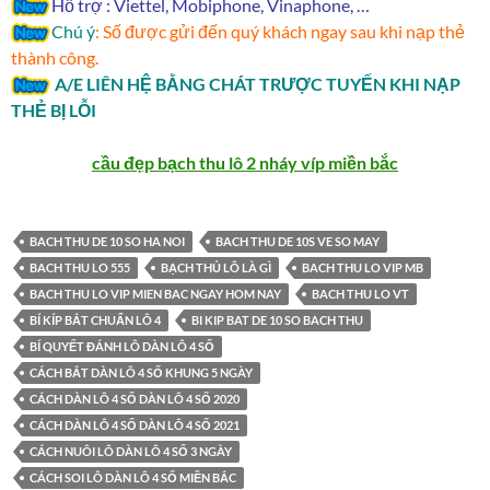
Hỗ trợ : Viettel, Mobiphone, Vinaphone, …
Chú ý
: Số được gửi đến quý khách ngay sau khi nạp thẻ
thành công.
A/E LIÊN HỆ BẰNG CHÁT TRƯỢC TUYẾN KHI NẠP
THẺ BỊ LỖI
cầu đẹp bạch thu lô 2 nháy víp miền bắc
BACH THU DE 10 SO HA NOI
BACH THU DE 10S VE SO MAY
BACH THU LO 555
BẠCH THỦ LÔ LÀ GÌ
BACH THU LO VIP MB
BACH THU LO VIP MIEN BAC NGAY HOM NAY
BACH THU LO VT
BÍ KÍP BẮT CHUẨN LÔ 4
BI KIP BAT DE 10 SO BACH THU
BÍ QUYẾT ĐÁNH LÔ DÀN LÔ 4 SỐ
CÁCH BẮT DÀN LÔ 4 SỐ KHUNG 5 NGÀY
CÁCH DÀN LÔ 4 SỐ DÀN LÔ 4 SỐ 2020
CÁCH DÀN LÔ 4 SỐ DÀN LÔ 4 SỐ 2021
CÁCH NUÔI LÔ DÀN LÔ 4 SỐ 3 NGÀY
CÁCH SOI LÔ DÀN LÔ 4 SỐ MIỀN BẮC