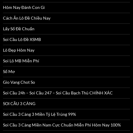
Hôm Nay Đánh Con Gì
Cách Ăn Lô Đề Chiều Nay
Lấy Số Đề Chuẩn
Soi Cầu Lô Đề XSMB
Lô Đẹp Hôm Nay
Soi Lô MB Miễn Phí
Sổ Mơ
Gio Vang Chot So
Soi Cầu 24h – Soi Cầu 247 – Soi Cầu Bạch Thủ CHÍNH XÁC
SOI CẦU 3 CÀNG
Soi Cầu 3 Càng 3 Miền Tỷ Lệ Trúng 99%
Soi Cầu 3 Càng Miền Nam Cực Chuẩn Miễn Phí Hôm Nay 100%