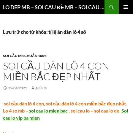
Chuyển
Tìm
LO DEP MB – SOI CÂU ĐỀ MB – SOI CAU 3 CANG XSMB
đến
kiếm
TRÌNH
nội
ĐƠN CƠ
dung
SỞ
Lưu trữ cho từ khóa: tỉ lệ ăn dàn lô 4 số
SOI CẦU MB CHUẨN 100%
SOI CẦU DÀN LÔ 4 CON
MIỀN BẮC ĐẸP NHẤT
15/04/2021
ADMIN
soi cầu dàn lô 4 con, soi cầu dàn lô 4 con miền bắc đẹp nhất.
Lo 4 so mb –
soi cau lo mien bac
, soi cau lo – soi cau lo de.
Soi
cau lo vip ba mien