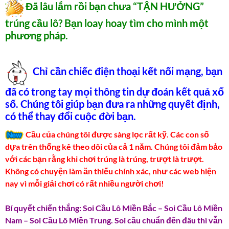
Đã lâu lắm rồi bạn chưa “TẬN HƯỞNG”
trúng cầu lô? Bạn loay hoay tìm cho mình một
phương pháp.
Chỉ cần chiếc điện thoại kết nối mạng, bạn
đã có trong tay mọi thông tin dự đoán kết quả xổ
số. Chúng tôi giúp bạn đưa ra những quyết định,
có thể thay đổi cuộc đời bạn.
Cầu của chúng tôi được sàng lọc rất kỹ. Các con số
dựa trên thống kê theo dõi của cả 1 năm. Chúng tôi đảm bảo
với các bạn rằng khi chơi trúng là trúng, trượt là trượt.
Không có chuyện làm ăn thiếu chính xác, như các web hiện
nay vì mỗi giải chơi có rất nhiều người chơi!
Bí quyết chiến thắng: Soi Cầu Lô Miền Bắc – Soi Cầu Lô Miền
Nam – Soi Cầu Lô Miền Trung. Soi cầu chuẩn đến đâu thì vẫn