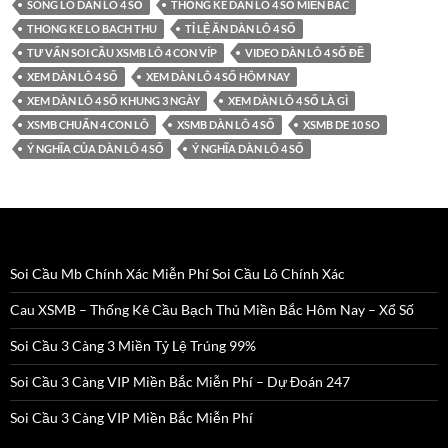
SONG LÔ DÀN LÔ 4 SỐ
THỐNG KÊ DÀN LÔ 4 SỐ MIỀN BẮC
THONG KE LO BACH THU
TỈ LỆ ĂN DÀN LÔ 4 SỐ
TƯ VẤN SOI CẦU XSMB LÔ 4 CON VÍP
VIDEO DÀN LÔ 4 SỐ ĐỀ
XEM DÀN LÔ 4 SỐ
XEM DÀN LÔ 4 SỐ HÔM NAY
XEM DÀN LÔ 4 SỐ KHUNG 3 NGÀY
XEM DÀN LÔ 4 SỐ LÀ GÌ
XSMB CHUẨN 4 CON LÔ
XSMB DÀN LÔ 4 SỐ
XSMB DE 10 SO
Ý NGHĨA CỦA DÀN LÔ 4 SỐ
Ý NGHĨA DÀN LÔ 4 SỐ
Soi Cầu Mb Chính Xác Miễn Phí Soi Cầu Lô Chính Xác
Cau XSMB – Thống Kê Cầu Bạch Thủ Miền Bắc Hôm Nay – Xổ Số
Soi Cầu 3 Càng 3 Miền Tỷ Lệ Trúng 99%
Soi Cầu 3 Càng VIP Miền Bắc Miễn Phí – Dự Đoán 247
Soi Cầu 3 Càng VIP Miền Bắc Miễn Phí