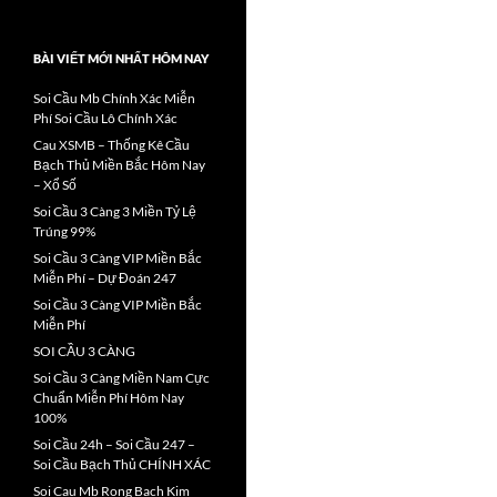
cho:
BÀI VIẾT MỚI NHẤT HÔM NAY
Soi Cầu Mb Chính Xác Miễn
Phí Soi Cầu Lô Chính Xác
Cau XSMB – Thống Kê Cầu
Bạch Thủ Miền Bắc Hôm Nay
– Xổ Số
Soi Cầu 3 Càng 3 Miền Tỷ Lệ
Trúng 99%
Soi Cầu 3 Càng VIP Miền Bắc
Miễn Phí – Dự Đoán 247
Soi Cầu 3 Càng VIP Miền Bắc
Miễn Phí
SOI CẦU 3 CÀNG
Soi Cầu 3 Càng Miền Nam Cực
Chuẩn Miễn Phí Hôm Nay
100%
Soi Cầu 24h – Soi Cầu 247 –
Soi Cầu Bạch Thủ CHÍNH XÁC
Soi Cau Mb Rong Bach Kim