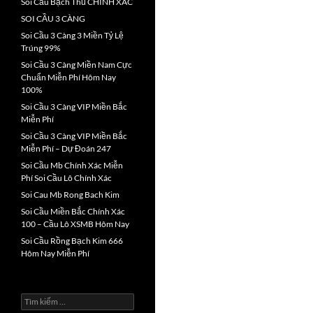
Soi Cầu Bạch Thủ CHÍNH XÁC
SOI CẦU 3 CÀNG
Soi Cầu 3 Càng 3 Miền Tỷ Lệ
Trúng 99%
Soi Cầu 3 Càng Miền Nam Cực
Chuẩn Miễn Phí Hôm Nay
100%
Soi Cầu 3 Càng VIP Miền Bắc
Miễn Phí
Soi Cầu 3 Càng VIP Miền Bắc
Miễn Phí – Dự Đoán 247
Soi Cầu Mb Chính Xác Miễn
Phí Soi Cầu Lô Chính Xác
Soi Cau Mb Rong Bach Kim
Soi Cầu Miền Bắc Chính Xác
100 – Cầu Lô XSMB Hôm Nay
Soi Cầu Rồng Bạch Kim 666
Hôm Nay Miễn Phí
Tìm
kiếm