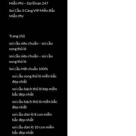
Miễn Phí – Dự Đoán 247
Soi Cầu 3 Càng VIP Miền Bắc
Miễn Phí
Trang chủ
soi cầu siêu chuẩn – soi cầu
song thủ lô
soi cầu siêu chuẩn – soi cầu
song thủ lô
Soi cầu MB chuẩn 100%
soi cầu song thủ lô miền bắc
đẹp nhất
soi cầu bạch thủ lô kép miền
bắc đẹp nhất
soi cầu bạch thủ lô miền bắc
đẹp nhất
soi cầu dàn lô 8 con miền
bắc đẹp nhất
soi cầu dàn lô 10 con miền
bắc đẹp nhất