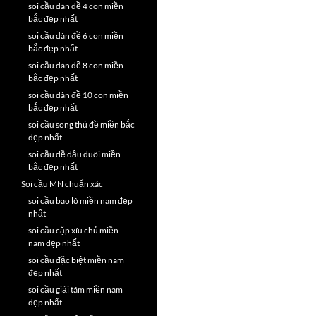
soi cầu dàn đề 4 con miền
bắc đẹp nhất
soi cầu dàn đề 6 con miền
bắc đẹp nhất
soi cầu dàn đề 8 con miền
bắc đẹp nhất
soi cầu dàn đề 10 con miền
bắc đẹp nhất
soi cầu song thủ đề miền bắc
đẹp nhất
soi cầu đề đầu đuôi miền
bắc đẹp nhất
Soi cầu MN chuẩn xác
soi cầu bao lô miền nam đẹp
nhất
soi cầu cặp xíu chủ miền
nam đẹp nhất
soi cầu đặc biệt miền nam
đẹp nhất
soi cầu giải tám miền nam
đẹp nhất