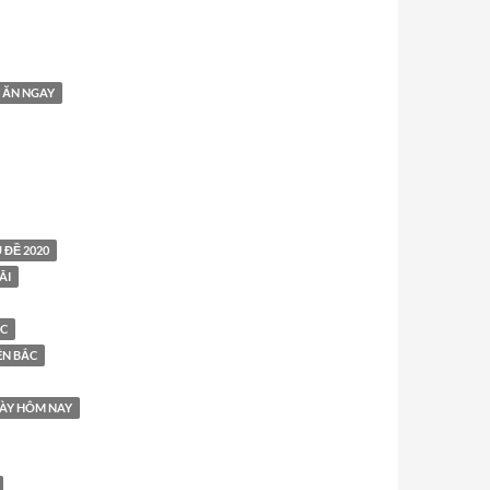
 ĂN NGAY
 ĐỀ 2020
ÃI
ẮC
ỀN BẮC
GÀY HÔM NAY