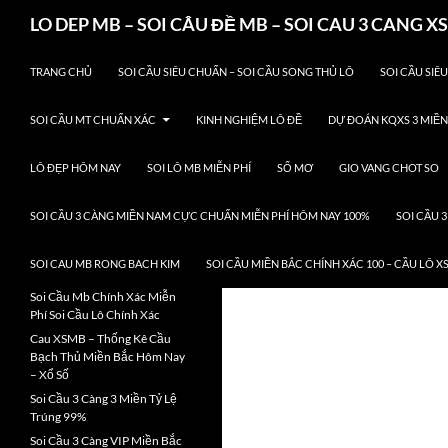
Chuyển
Tìm
LO DEP MB – SOI CÂU ĐỀ MB – SOI CAU 3 CANG 
đến
kiếm
nội
TRANG CHỦ
SOI CẦU SIÊU CHUẨN – SOI CẦU SONG THỦ LÔ
SOI CẦU SIÊ
dung
SOI CẦU MT CHUẨN XÁC
KINH NGHIỆM LÔ ĐỀ
DỰ ĐOÁN KQXS 3 MIỀN
LÔ ĐẸP HÔM NAY
SOI LÔ MB MIỄN PHÍ
SỔ MƠ
GIO VANG CHOT SO
SOI CẦU 3 CÀNG MIỀN NAM CỰC CHUẨN MIỄN PHÍ HÔM NAY 100%
SOI CẦU 3
SOI CAU MB RONG BACH KIM
SOI CẦU MIỀN BẮC CHÍNH XÁC 100 – CẦU LÔ 
Soi Cầu Mb Chính Xác Miễn
Phí Soi Cầu Lô Chính Xác
Cau XSMB – Thống Kê Cầu
Bạch Thủ Miền Bắc Hôm Nay
– Xổ Số
Soi Cầu 3 Càng 3 Miền Tỷ Lệ
Trúng 99%
Soi Cầu 3 Càng VIP Miền Bắc