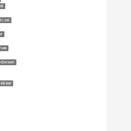
ĐỀ
ÁC 100
ẸP
P MB
 HÔM NAY
 ĐỀ 888