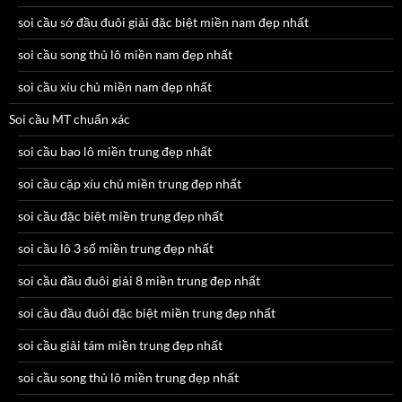
soi cầu sớ đầu đuôi giải đặc biệt miền nam đẹp nhất
soi cầu song thủ lô miền nam đẹp nhất
soi cầu xíu chủ miền nam đẹp nhất
Soi cầu MT chuẩn xác
soi cầu bao lô miền trung đẹp nhất
soi cầu cặp xíu chủ miền trung đẹp nhất
soi cầu đặc biệt miền trung đẹp nhất
soi cầu lô 3 số miền trung đẹp nhất
soi cầu đầu đuôi giải 8 miền trung đẹp nhất
soi cầu đầu đuôi đặc biệt miền trung đẹp nhất
soi cầu giải tám miền trung đẹp nhất
soi cầu song thủ lô miền trung đẹp nhất