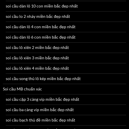
soi cầu dàn lô 10 con miền bắc đẹp nhất
soi cầu lo 2 nháy miền bắc đẹp nhất
soi cầu dàn lô 4 con miền bắc đẹp nhất
soi cầu dàn lô 6 con miền bắc đẹp nhất
soi cầu lô xiên 2 miền bắc đẹp nhất
soi cầu lô xiên 3 miền bắc đẹp nhất
soi cầu lô xiên 4 miền bắc đẹp nhất
soi cầu song thủ lô kép miền bắc đẹp nhất
Soi cầu MB chuẩn xác
soi cầu cặp 3 càng víp miền bắc đẹp nhất
soi cầu ba càng víp miền bắc đẹp nhất
soi cầu bạch thủ đề miền bắc đẹp nhất