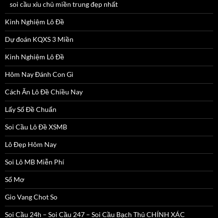
soi cầu xỉu chủ miền trung đẹp nhất
Kinh Nghiệm Lô Đề
Dự đoán KQXS 3 Miền
Kinh Nghiệm Lô Đề
Hôm Nay Đánh Con Gì
Cách Ăn Lô Đề Chiều Nay
Lấy Số Đề Chuẩn
Soi Cầu Lô Đề XSMB
Lô Đẹp Hôm Nay
Soi Lô MB Miễn Phí
Sổ Mơ
Gio Vang Chot So
Soi Cầu 24h – Soi Cầu 247 – Soi Cầu Bạch Thủ CHÍNH XÁC