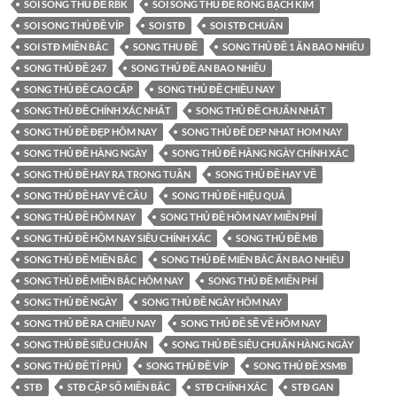
SOI SONG THỦ ĐỀ RBK
SOI SONG THỦ ĐỀ RỒNG BẠCH KIM
SOI SONG THỦ ĐỀ VÍP
SOI STĐ
SOI STĐ CHUẨN
SOI STĐ MIỀN BẮC
SONG THU ĐỀ
SONG THỦ ĐỀ 1 ĂN BAO NHIÊU
SONG THỦ ĐỀ 247
SONG THỦ ĐỀ AN BAO NHIÊU
SONG THỦ ĐỀ CAO CẤP
SONG THỦ ĐỀ CHIỀU NAY
SONG THỦ ĐỀ CHÍNH XÁC NHẤT
SONG THỦ ĐỀ CHUẨN NHẤT
SONG THỦ ĐỀ ĐẸP HÔM NAY
SONG THỦ ĐỀ DEP NHAT HOM NAY
SONG THỦ ĐỀ HÀNG NGÀY
SONG THỦ ĐỀ HÀNG NGÀY CHÍNH XÁC
SONG THỦ ĐỀ HAY RA TRONG TUẦN
SONG THỦ ĐỀ HAY VỀ
SONG THỦ ĐỀ HAY VỀ CẦU
SONG THỦ ĐỀ HIỆU QUẢ
SONG THỦ ĐỀ HÔM NAY
SONG THỦ ĐỀ HÔM NAY MIỄN PHÍ
SONG THỦ ĐỀ HÔM NAY SIÊU CHÍNH XÁC
SONG THỦ ĐỀ MB
SONG THỦ ĐỀ MIỀN BẮC
SONG THỦ ĐỀ MIỀN BẮC ĂN BAO NHIÊU
SONG THỦ ĐỀ MIỀN BẮC HÔM NAY
SONG THỦ ĐỀ MIỄN PHÍ
SONG THỦ ĐỀ NGÀY
SONG THỦ ĐỀ NGÀY HÔM NAY
SONG THỦ ĐỀ RA CHIỀU NAY
SONG THỦ ĐỀ SẼ VỀ HÔM NAY
SONG THỦ ĐỀ SIÊU CHUẨN
SONG THỦ ĐỀ SIÊU CHUẨN HÀNG NGÀY
SONG THỦ ĐỀ TỈ PHÚ
SONG THỦ ĐỀ VÍP
SONG THỦ ĐỀ XSMB
STĐ
STĐ CẶP SỐ MIỀN BẮC
STĐ CHÍNH XÁC
STĐ GAN