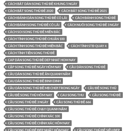
CÁCH BẮT DÀN SONG THỦ ĐỀ KHUNG 5 NGÀY
CÁCH BẮT SONG THỦ ĐỀ 2020
CÁCH BẮT SONG THỦ ĐỀ 2021
CÁCH ĐÁNH DÀN SONG THỦ ĐỀ CÓ LÃI
CÁCH ĐÁNH SONG THỦ ĐỀ
CÁCH ĐÁNH SONG THỦ ĐỀ CÓ LÃI
CÁCH NUÔI SONG THỦ ĐỀ 3 NGÀY
CÁCH SOI SONG THỦ ĐỀ MIỀN BẮC
CÁCH TÍNH SONG THỦ ĐỀ CHUẨN 100
CÁCH TÍNH SONG THỦ ĐỀ MIỀN BẮC
CÁCH TÍNH STĐ QUAY 4
CÁCH TÍNH TIỀN SONG THỦ ĐỀ
CAP DÀN SONG THỦ ĐỀ DEP NHAT HOM NAY
CẶP SONG THỦ ĐỀ NGÀY HÔM NAY
CẦU DÀN SONG THỦ ĐỀ
CẦU DÀN SONG THỦ ĐỀ ĂN QUANH NĂM
CAU DÀN SONG THỦ ĐỀ BINH DINH
CẦU DÀN SONG THỦ ĐỀ MB CHƠI TRONG NGÀY
CẦU ĐỀ SONG THỦ
CẦU ĐỀ SONG THỦ HÔM NAY
CAU SONG THU
CẦU SONG THỦ ĐỀ
CẦU SONG THỦ ĐỀ 3 NGÀY
CẦU SONG THỦ ĐỀ 666
CẦU SONG THỦ ĐỀ CHẠY QUANH NĂM
CẦU SONG THỦ ĐỀ CHÍNH XÁC 100
CẦU SONG THỦ ĐỀ CHÍNH XÁC HÔM NAY
CẦU SONG THỦ ĐỀ ĐẸP NHẤT HÔM NAY
CẦU SONG THỦ ĐỀ SIÊU ĐẸP