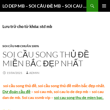
Chuyển
Tìm
LO DEP MB – SOI CÂU ĐỀ MB – SOI CAU 3 CANG XSMB
đến
kiếm
TRÌNH
nội
ĐƠN CƠ
dung
SỞ
Lưu trữ cho từ khóa: stđ mb
SOI CẦU MB CHUẨN 100%
SOI CẦU SONG THỦ ĐỀ
MIỀN BẮC ĐẸP NHẤT
15/04/2021
ADMIN
soi cầu song thủ đề, soi cầu song thủ đề miền bắc đẹp nhất.
Dự đoán cầu đề
– soi cau mb, soi cau lo de dep mb – soi cau
dan de mb. Soi cau xsmb vip –
soi cau song thu de mien bac.