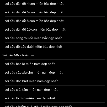
soi cầu dàn đề 4 con miền bắc đẹp nhất
soi cầu dàn đề 6 con miền bắc đẹp nhất
soi cầu dàn đề 8 con miền bắc đẹp nhất
soi cầu dàn đề 10 con miền bắc đẹp nhất
soi cầu song thủ đề miền bắc đẹp nhất
soi cầu đề đầu đuôi miền bắc đẹp nhất
Soi cầu MN chuẩn xác
soi cầu bao lô miền nam đẹp nhất
soi cầu cặp xíu chủ miền nam đẹp nhất
soi cầu đặc biệt miền nam đẹp nhất
soi cầu giải tám miền nam đẹp nhất
soi cầu lô 3 số miền nam đẹp nhất
soi cầu sớ đầu đuôi giải 8 miền nam đẹp nhất