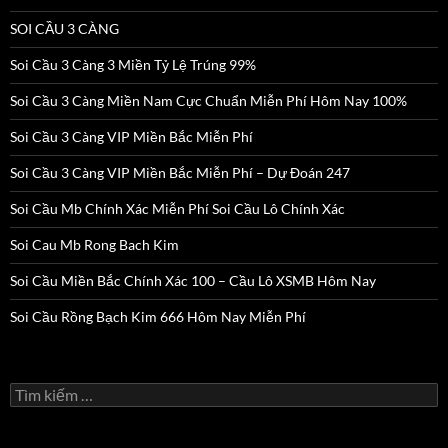
SOI CẦU 3 CÀNG
Soi Cầu 3 Càng 3 Miền Tỷ Lệ Trúng 99%
Soi Cầu 3 Càng Miền Nam Cực Chuẩn Miễn Phí Hôm Nay 100%
Soi Cầu 3 Càng VIP Miền Bắc Miễn Phí
Soi Cầu 3 Càng VIP Miền Bắc Miễn Phí – Dự Đoán 247
Soi Cầu Mb Chính Xác Miễn Phí Soi Cầu Lô Chính Xác
Soi Cau Mb Rong Bach Kim
Soi Cầu Miền Bắc Chính Xác 100 – Cầu Lô XSMB Hôm Nay
Soi Cầu Rồng Bạch Kim 666 Hôm Nay Miễn Phí
Tìm
kiếm
cho: