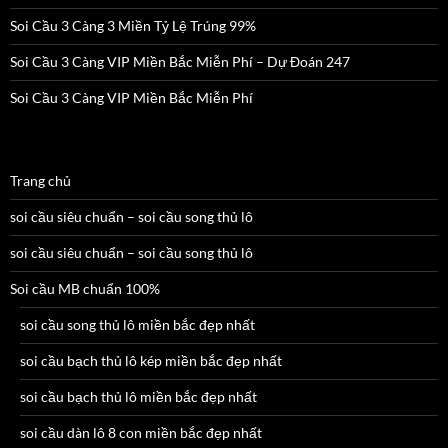
Soi Cầu 3 Càng 3 Miền Tỷ Lệ Trúng 99%
Soi Cầu 3 Càng VIP Miền Bắc Miễn Phí – Dự Đoán 247
Soi Cầu 3 Càng VIP Miền Bắc Miễn Phí
Trang chủ
soi cầu siêu chuẩn – soi cầu song thủ lô
soi cầu siêu chuẩn – soi cầu song thủ lô
Soi cầu MB chuẩn 100%
soi cầu song thủ lô miền bắc đẹp nhất
soi cầu bạch thủ lô kép miền bắc đẹp nhất
soi cầu bạch thủ lô miền bắc đẹp nhất
soi cầu dàn lô 8 con miền bắc đẹp nhất