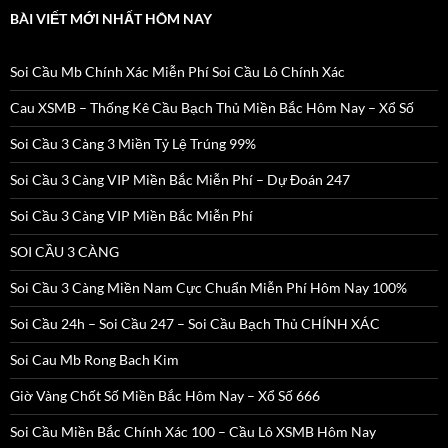
BÀI VIẾT MỚI NHẤT HÔM NAY
Soi Cầu Mb Chính Xác Miễn Phí Soi Cầu Lô Chính Xác
Cau XSMB – Thống Kê Cầu Bạch Thủ Miền Bắc Hôm Nay – Xổ Số
Soi Cầu 3 Càng 3 Miền Tỷ Lệ Trúng 99%
Soi Cầu 3 Càng VIP Miền Bắc Miễn Phí – Dự Đoán 247
Soi Cầu 3 Càng VIP Miền Bắc Miễn Phí
SOI CẦU 3 CÀNG
Soi Cầu 3 Càng Miền Nam Cực Chuẩn Miễn Phí Hôm Nay 100%
Soi Cầu 24h – Soi Cầu 247 – Soi Cầu Bạch Thủ CHÍNH XÁC
Soi Cau Mb Rong Bach Kim
Giờ Vàng Chốt Số Miền Bắc Hôm Nay – Xổ Số 666
Soi Cầu Miền Bắc Chính Xác 100 – Cầu Lô XSMB Hôm Nay