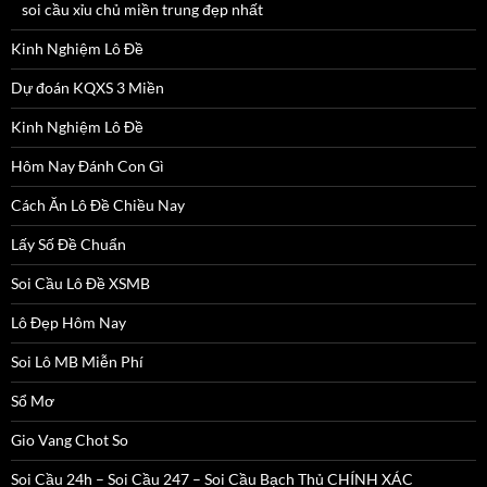
soi cầu xỉu chủ miền trung đẹp nhất
Kinh Nghiệm Lô Đề
Dự đoán KQXS 3 Miền
Kinh Nghiệm Lô Đề
Hôm Nay Đánh Con Gì
Cách Ăn Lô Đề Chiều Nay
Lấy Số Đề Chuẩn
Soi Cầu Lô Đề XSMB
Lô Đẹp Hôm Nay
Soi Lô MB Miễn Phí
Sổ Mơ
Gio Vang Chot So
Soi Cầu 24h – Soi Cầu 247 – Soi Cầu Bạch Thủ CHÍNH XÁC