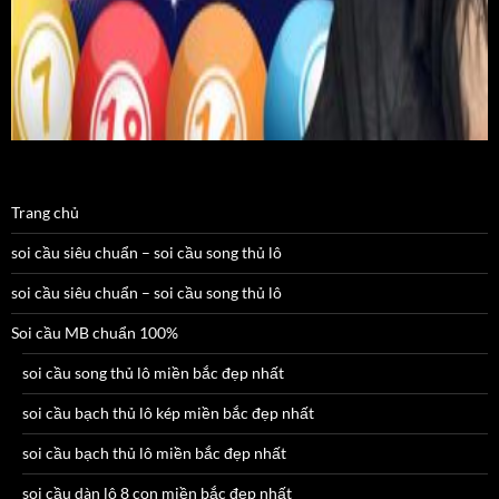
Trang chủ
soi cầu siêu chuẩn – soi cầu song thủ lô
soi cầu siêu chuẩn – soi cầu song thủ lô
Soi cầu MB chuẩn 100%
soi cầu song thủ lô miền bắc đẹp nhất
soi cầu bạch thủ lô kép miền bắc đẹp nhất
soi cầu bạch thủ lô miền bắc đẹp nhất
soi cầu dàn lô 8 con miền bắc đẹp nhất