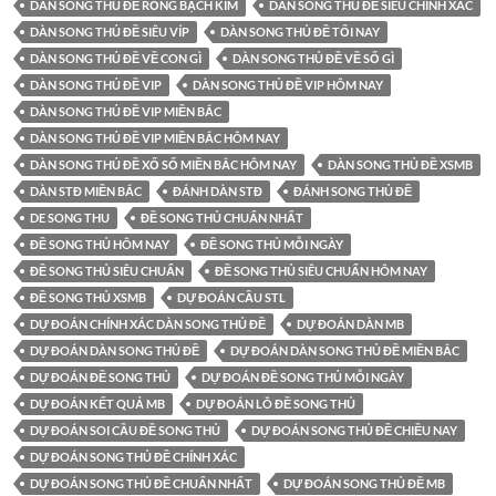
DÀN SONG THỦ ĐỀ RỒNG BẠCH KIM
DÀN SONG THỦ ĐỀ SIÊU CHÍNH XÁC
DÀN SONG THỦ ĐỀ SIÊU VÍP
DÀN SONG THỦ ĐỀ TỐI NAY
DÀN SONG THỦ ĐỀ VỀ CON GÌ
DÀN SONG THỦ ĐỀ VỀ SỐ GÌ
DÀN SONG THỦ ĐỀ VIP
DÀN SONG THỦ ĐỀ VIP HÔM NAY
DÀN SONG THỦ ĐỀ VIP MIỀN BẮC
DÀN SONG THỦ ĐỀ VIP MIỀN BẮC HÔM NAY
DÀN SONG THỦ ĐỀ XỔ SỐ MIỀN BẮC HÔM NAY
DÀN SONG THỦ ĐỀ XSMB
DÀN STĐ MIỀN BẮC
ĐÁNH DÀN STĐ
ĐÁNH SONG THỦ ĐỀ
DE SONG THU
ĐỀ SONG THỦ CHUẨN NHẤT
ĐỀ SONG THỦ HÔM NAY
ĐỀ SONG THỦ MỖI NGÀY
ĐỀ SONG THỦ SIÊU CHUẨN
ĐỀ SONG THỦ SIÊU CHUẨN HÔM NAY
ĐỀ SONG THỦ XSMB
DỰ ĐOÁN CẦU STL
DỰ ĐOÁN CHÍNH XÁC DÀN SONG THỦ ĐỀ
DỰ ĐOÁN DÀN MB
DỰ ĐOÁN DÀN SONG THỦ ĐỀ
DỰ ĐOÁN DÀN SONG THỦ ĐỀ MIỀN BẮC
DỰ ĐOÁN ĐỀ SONG THỦ
DỰ ĐOÁN ĐỀ SONG THỦ MỖI NGÀY
DỰ ĐOÁN KẾT QUẢ MB
DỰ ĐOÁN LÔ ĐỀ SONG THỦ
DỰ ĐOÁN SOI CẦU ĐỀ SONG THỦ
DỰ ĐOÁN SONG THỦ ĐỀ CHIỀU NAY
DỰ ĐOÁN SONG THỦ ĐỀ CHÍNH XÁC
DỰ ĐOÁN SONG THỦ ĐỀ CHUẨN NHẤT
DỰ ĐOÁN SONG THỦ ĐỀ MB