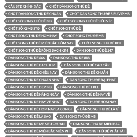
CẦU STĐ CHÍNH XÁC
CHỐT DÀN SONG THỦ ĐỀ
CHỐT DÀN SONG THỦ ĐỀ CHUẨN
CHỐT DÀN SONG THỦ ĐỀ SIÊU VIP MB
CHỐT SỐ SONG THỦ ĐỀ MB
CHỐT SỐ SONG THỦ ĐỀ SIÊU VÍP
CHỐT SỐ XSMB STĐ
CHỐT SONG THỦ ĐỀ
CHỐT SONG THỦ ĐỀ HÔM NAY
CHỐT SONG THỦ ĐỀ MB
CHỐT SONG THỦ ĐỀ MIỀN BẮC HÔM NAY
CHỐT SONG THỦ ĐỀ RBK
CHỐT SONG THỦ ĐỀ RỒNG BẠCH KIM
DÀN SONG THỦ ĐỀ 247
DÀN SONG THỦ ĐỀ 666
DÀN SONG THỦ ĐỀ 888
DÀN SONG THỦ ĐỀ BẠCH KIM
DÀN SONG THỦ ĐỀ CAO CẤP
DÀN SONG THỦ ĐỀ CHIỀU NAY
DÀN SONG THỦ ĐỀ CHUẨN
DÀN SONG THỦ ĐỀ CHUẨN NHẤT
DÀN SONG THỦ ĐỀ ĐẠI PHÁT
DÀN SONG THỦ ĐỀ ĐẸP MB
DÀN SONG THỦ ĐỀ FREE
DÀN SONG THỦ ĐỀ HÀNG NGÀY
DÀN SONG THỦ ĐỀ HAY VỀ
DÀN SONG THỦ ĐỀ HAY VỀ NHẤT
DÀN SONG THỦ ĐỀ HÔM NAY
DÀN SONG THỦ ĐỀ HOM NAY LA CON GI
DÀN SONG THỦ ĐỀ LÀ GÌ
DÀN SONG THỦ ĐỀ LÀ SAO
DÀN SONG THỦ ĐỀ MB
DÀN SONG THỦ ĐỀ MB SIÊU CHUẨN
DÀN SONG THỦ ĐỀ MIỀN BẮC
DÀN SONG THỦ ĐỀ MIỀN BẮC MIỄN PHÍ
DÀN SONG THỦ ĐỀ PHÁT TÀI