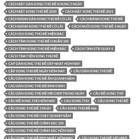
CÁCH BẮT DÀN SONG THỦ ĐỀ KHUNG 5 NGÀY
CÁCH BẮT SONG THỦ ĐỀ 2020
CÁCH BẮT SONG THỦ ĐỀ 2021
CÁCH ĐÁNH DÀN SONG THỦ ĐỀ CÓ LÃI
CÁCH ĐÁNH SONG THỦ ĐỀ
CÁCH ĐÁNH SONG THỦ ĐỀ CÓ LÃI
CÁCH NUÔI SONG THỦ ĐỀ 3 NGÀY
CÁCH SOI SONG THỦ ĐỀ MIỀN BẮC
CÁCH TÍNH SONG THỦ ĐỀ CHUẨN 100
CÁCH TÍNH SONG THỦ ĐỀ MIỀN BẮC
CÁCH TÍNH STĐ QUAY 4
CÁCH TÍNH TIỀN SONG THỦ ĐỀ
CAP DÀN SONG THỦ ĐỀ DEP NHAT HOM NAY
CẶP SONG THỦ ĐỀ NGÀY HÔM NAY
CẦU DÀN SONG THỦ ĐỀ
CẦU DÀN SONG THỦ ĐỀ ĂN QUANH NĂM
CAU DÀN SONG THỦ ĐỀ BINH DINH
CẦU DÀN SONG THỦ ĐỀ MB CHƠI TRONG NGÀY
CẦU ĐỀ SONG THỦ
CẦU ĐỀ SONG THỦ HÔM NAY
CAU SONG THU
CẦU SONG THỦ ĐỀ
CẦU SONG THỦ ĐỀ 3 NGÀY
CẦU SONG THỦ ĐỀ 666
CẦU SONG THỦ ĐỀ CHẠY QUANH NĂM
CẦU SONG THỦ ĐỀ CHÍNH XÁC 100
CẦU SONG THỦ ĐỀ CHÍNH XÁC HÔM NAY
CẦU SONG THỦ ĐỀ ĐẸP NHẤT HÔM NAY
CẦU SONG THỦ ĐỀ SIÊU ĐẸP