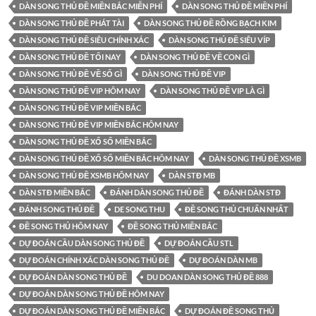
DÀN SONG THỦ ĐỀ MIỀN BẮC MIỄN PHÍ
DÀN SONG THỦ ĐỀ MIỀN PHÍ
DÀN SONG THỦ ĐỀ PHÁT TÀI
DÀN SONG THỦ ĐỀ RỒNG BẠCH KIM
DÀN SONG THỦ ĐỀ SIÊU CHÍNH XÁC
DÀN SONG THỦ ĐỀ SIÊU VÍP
DÀN SONG THỦ ĐỀ TỐI NAY
DÀN SONG THỦ ĐỀ VỀ CON GÌ
DÀN SONG THỦ ĐỀ VỀ SỐ GÌ
DÀN SONG THỦ ĐỀ VIP
DÀN SONG THỦ ĐỀ VIP HÔM NAY
DÀN SONG THỦ ĐỀ VIP LÀ GÌ
DÀN SONG THỦ ĐỀ VIP MIỀN BẮC
DÀN SONG THỦ ĐỀ VIP MIỀN BẮC HÔM NAY
DÀN SONG THỦ ĐỀ XỔ SỐ MIỀN BẮC
DÀN SONG THỦ ĐỀ XỔ SỐ MIỀN BẮC HÔM NAY
DÀN SONG THỦ ĐỀ XSMB
DÀN SONG THỦ ĐỀ XSMB HÔM NAY
DÀN STĐ MB
DÀN STĐ MIỀN BẮC
ĐÁNH DÀN SONG THỦ ĐỀ
ĐÁNH DÀN STĐ
ĐÁNH SONG THỦ ĐỀ
DE SONG THU
ĐỀ SONG THỦ CHUẨN NHẤT
ĐỀ SONG THỦ HÔM NAY
ĐỀ SONG THỦ MIỀN BẮC
DỰ ĐOÁN CẦU DÀN SONG THỦ ĐỀ
DỰ ĐOÁN CẦU STL
DỰ ĐOÁN CHÍNH XÁC DÀN SONG THỦ ĐỀ
DỰ ĐOÁN DÀN MB
DỰ ĐOÁN DÀN SONG THỦ ĐỀ
DU DOAN DÀN SONG THỦ ĐỀ 888
DỰ ĐOÁN DÀN SONG THỦ ĐỀ HÔM NAY
DỰ ĐOÁN DÀN SONG THỦ ĐỀ MIỀN BẮC
DỰ ĐOÁN ĐỀ SONG THỦ