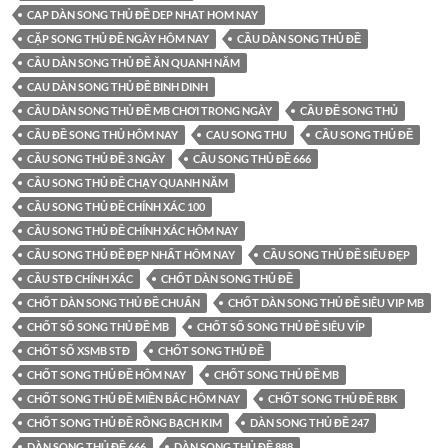
CAP DÀN SONG THỦ ĐỀ DEP NHAT HOM NAY
CẶP SONG THỦ ĐỀ NGÀY HÔM NAY
CẦU DÀN SONG THỦ ĐỀ
CẦU DÀN SONG THỦ ĐỀ ĂN QUANH NĂM
CAU DÀN SONG THỦ ĐỀ BINH DINH
CẦU DÀN SONG THỦ ĐỀ MB CHƠI TRONG NGÀY
CẦU ĐỀ SONG THỦ
CẦU ĐỀ SONG THỦ HÔM NAY
CAU SONG THU
CẦU SONG THỦ ĐỀ
CẦU SONG THỦ ĐỀ 3 NGÀY
CẦU SONG THỦ ĐỀ 666
CẦU SONG THỦ ĐỀ CHẠY QUANH NĂM
CẦU SONG THỦ ĐỀ CHÍNH XÁC 100
CẦU SONG THỦ ĐỀ CHÍNH XÁC HÔM NAY
CẦU SONG THỦ ĐỀ ĐẸP NHẤT HÔM NAY
CẦU SONG THỦ ĐỀ SIÊU ĐẸP
CẦU STĐ CHÍNH XÁC
CHỐT DÀN SONG THỦ ĐỀ
CHỐT DÀN SONG THỦ ĐỀ CHUẨN
CHỐT DÀN SONG THỦ ĐỀ SIÊU VIP MB
CHỐT SỐ SONG THỦ ĐỀ MB
CHỐT SỐ SONG THỦ ĐỀ SIÊU VÍP
CHỐT SỐ XSMB STĐ
CHỐT SONG THỦ ĐỀ
CHỐT SONG THỦ ĐỀ HÔM NAY
CHỐT SONG THỦ ĐỀ MB
CHỐT SONG THỦ ĐỀ MIỀN BẮC HÔM NAY
CHỐT SONG THỦ ĐỀ RBK
CHỐT SONG THỦ ĐỀ RỒNG BẠCH KIM
DÀN SONG THỦ ĐỀ 247
DÀN SONG THỦ ĐỀ 666
DÀN SONG THỦ ĐỀ 888