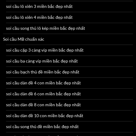
soi cầu lô xiên 3 miền bắc đẹp nhất
soi cầu lô xiên 4 miền bắc đẹp nhất
soi cầu song thủ lô kép miền bắc đẹp nhất
Soi cầu MB chuẩn xác
soi cầu cặp 3 càng víp miền bắc đẹp nhất
soi cầu ba càng víp miền bắc đẹp nhất
soi cầu bạch thủ đề miền bắc đẹp nhất
soi cầu dàn đề 4 con miền bắc đẹp nhất
soi cầu dàn đề 6 con miền bắc đẹp nhất
soi cầu dàn đề 8 con miền bắc đẹp nhất
soi cầu dàn đề 10 con miền bắc đẹp nhất
soi cầu song thủ đề miền bắc đẹp nhất