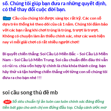
số. Chúng tôi giúp bạn đưa ra những quyết định,
có thể thay đổi cuộc đời bạn.
Cầu của chúng tôi được sàng lọc rất kỹ. Các con số
dựa trên thống kê theo dõi của cả 1 năm. Chúng tôi đảm bảo
với các bạn rằng khi chơi trúng là trúng, trượt là trượt.
Không có chuyện làm ăn thiếu chính xác, như các web hiện
nay vì mỗi giải chơi có rất nhiều người chơi!
Bí quyết chiến thắng: Soi Cầu Lô Miền Bắc – Soi Cầu Lô Miền
Nam – Soi Cầu Lô Miền Trung. Soi cầu chuẩn đến đâu thì vẫn
có rủi ro. chia vốn hợp lý chính là chìa khóa thành công. bạn
hãy thử và tận hưởng chiến thắng với từng con số chúng tôi
đưa ra cho bạn nhé !!!
soi cầu song thủ đề mb
Số siêu chuẩn tỷ ăn luôn cao luôn chính xác đáng đồng
tiền bát gạo cho anh chị em đứng đầu top. Chắp cánh ước mơ