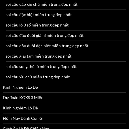
soi cầu cặp xíu chủ miền trung đẹp nhất
soi cầu đặc biệt miền trung đẹp nhất
soi cầu lô 3 số miền trung đẹp nhất
soi cầu đầu đuôi giải 8 miền trung đẹp nhất
soi cầu đầu đuôi đặc biệt miền trung đẹp nhất
soi cầu giải tám miền trung đẹp nhất
soi cầu song thủ lô miền trung đẹp nhất
soi cầu xỉu chủ miền trung đẹp nhất
Kinh Nghiệm Lô Đề
Dự đoán KQXS 3 Miền
Kinh Nghiệm Lô Đề
Hôm Nay Đánh Con Gì
Cách Ăn Lô Đề Chiều Nay