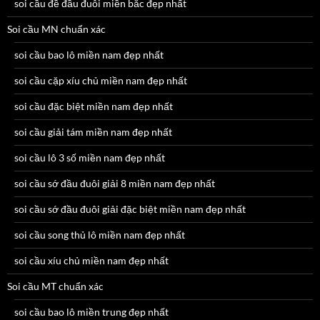
soi cầu đề đầu đuôi miền bắc đẹp nhất
Soi cầu MN chuẩn xác
soi cầu bao lô miền nam đẹp nhất
soi cầu cặp xíu chủ miền nam đẹp nhất
soi cầu đặc biệt miền nam đẹp nhất
soi cầu giải tám miền nam đẹp nhất
soi cầu lô 3 số miền nam đẹp nhất
soi cầu sớ đầu đuôi giải 8 miền nam đẹp nhất
soi cầu sớ đầu đuôi giải đặc biệt miền nam đẹp nhất
soi cầu song thủ lô miền nam đẹp nhất
soi cầu xíu chủ miền nam đẹp nhất
Soi cầu MT chuẩn xác
soi cầu bao lô miền trung đẹp nhất