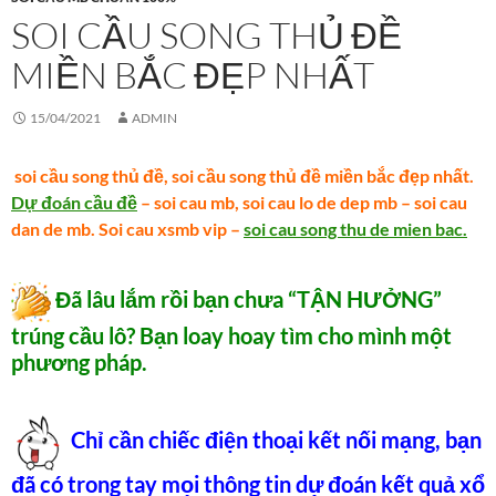
SOI CẦU SONG THỦ ĐỀ
MIỀN BẮC ĐẸP NHẤT
15/04/2021
ADMIN
soi cầu song thủ đề, soi cầu song thủ đề miền bắc đẹp nhất.
Dự đoán cầu đề
– soi cau mb, soi cau lo de dep mb – soi cau
dan de mb. Soi cau xsmb vip –
soi cau song thu de mien bac.
Đã lâu lắm rồi bạn chưa “TẬN HƯỞNG”
trúng cầu lô? Bạn loay hoay tìm cho mình một
phương pháp.
Chỉ cần chiếc điện thoại kết nối mạng, bạn
đã có trong tay mọi thông tin dự đoán kết quả xổ