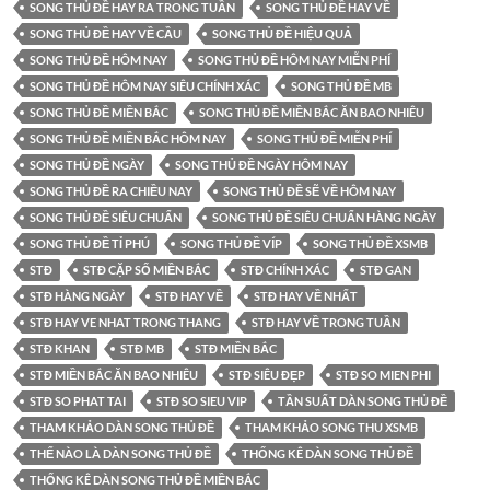
SONG THỦ ĐỀ HAY RA TRONG TUẦN
SONG THỦ ĐỀ HAY VỀ
SONG THỦ ĐỀ HAY VỀ CẦU
SONG THỦ ĐỀ HIỆU QUẢ
SONG THỦ ĐỀ HÔM NAY
SONG THỦ ĐỀ HÔM NAY MIỄN PHÍ
SONG THỦ ĐỀ HÔM NAY SIÊU CHÍNH XÁC
SONG THỦ ĐỀ MB
SONG THỦ ĐỀ MIỀN BẮC
SONG THỦ ĐỀ MIỀN BẮC ĂN BAO NHIÊU
SONG THỦ ĐỀ MIỀN BẮC HÔM NAY
SONG THỦ ĐỀ MIỄN PHÍ
SONG THỦ ĐỀ NGÀY
SONG THỦ ĐỀ NGÀY HÔM NAY
SONG THỦ ĐỀ RA CHIỀU NAY
SONG THỦ ĐỀ SẼ VỀ HÔM NAY
SONG THỦ ĐỀ SIÊU CHUẨN
SONG THỦ ĐỀ SIÊU CHUẨN HÀNG NGÀY
SONG THỦ ĐỀ TỈ PHÚ
SONG THỦ ĐỀ VÍP
SONG THỦ ĐỀ XSMB
STĐ
STĐ CẶP SỐ MIỀN BẮC
STĐ CHÍNH XÁC
STĐ GAN
STĐ HÀNG NGÀY
STĐ HAY VỀ
STĐ HAY VỀ NHẤT
STĐ HAY VE NHAT TRONG THANG
STĐ HAY VỀ TRONG TUẦN
STĐ KHAN
STĐ MB
STĐ MIỀN BẮC
STĐ MIỀN BẮC ĂN BAO NHIÊU
STĐ SIÊU ĐẸP
STĐ SO MIEN PHI
STĐ SO PHAT TAI
STĐ SO SIEU VIP
TẦN SUẤT DÀN SONG THỦ ĐỀ
THAM KHẢO DÀN SONG THỦ ĐỀ
THAM KHẢO SONG THU XSMB
THẾ NÀO LÀ DÀN SONG THỦ ĐỀ
THỐNG KÊ DÀN SONG THỦ ĐỀ
THỐNG KÊ DÀN SONG THỦ ĐỀ MIỀN BẮC