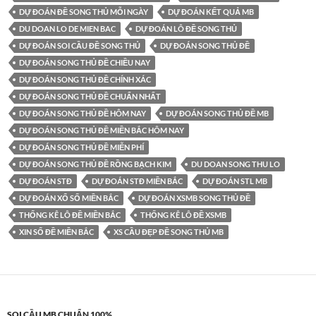
DỰ ĐOÁN ĐỀ SONG THỦ MỖI NGÀY
DỰ ĐOÁN KẾT QUẢ MB
DU DOAN LO DE MIEN BAC
DỰ ĐOÁN LÔ ĐỀ SONG THỦ
DỰ ĐOÁN SOI CẦU ĐỀ SONG THỦ
DỰ ĐOÁN SONG THỦ ĐỀ
DỰ ĐOÁN SONG THỦ ĐỀ CHIỀU NAY
DỰ ĐOÁN SONG THỦ ĐỀ CHÍNH XÁC
DỰ ĐOÁN SONG THỦ ĐỀ CHUẨN NHẤT
DỰ ĐOÁN SONG THỦ ĐỀ HÔM NAY
DỰ ĐOÁN SONG THỦ ĐỀ MB
DỰ ĐOÁN SONG THỦ ĐỀ MIỀN BẮC HÔM NAY
DỰ ĐOÁN SONG THỦ ĐỀ MIỄN PHÍ
DỰ ĐOÁN SONG THỦ ĐỀ RỒNG BẠCH KIM
DU DOAN SONG THU LO
DỰ ĐOÁN STĐ
DỰ ĐOÁN STĐ MIỀN BẮC
DỰ ĐOÁN STL MB
DỰ ĐOÁN XỔ SỐ MIỀN BẮC
DỰ ĐOÁN XSMB SONG THỦ ĐỀ
THỐNG KÊ LÔ ĐỀ MIỀN BẮC
THỐNG KÊ LÔ ĐỀ XSMB
XIN SỐ ĐỀ MIỀN BẮC
XS CẦU ĐẸP ĐỀ SONG THỦ MB
SOI CẦU MB CHUẨN 100%