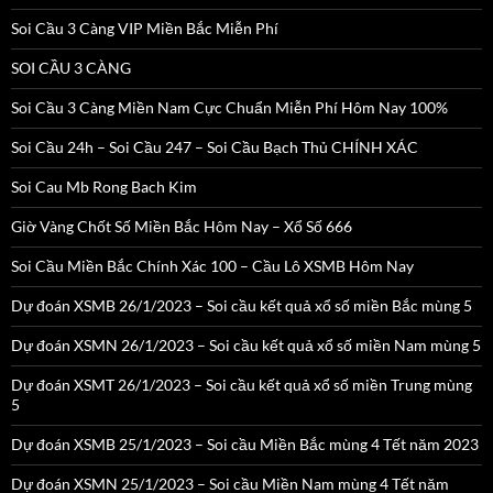
Soi Cầu 3 Càng VIP Miền Bắc Miễn Phí
SOI CẦU 3 CÀNG
Soi Cầu 3 Càng Miền Nam Cực Chuẩn Miễn Phí Hôm Nay 100%
Soi Cầu 24h – Soi Cầu 247 – Soi Cầu Bạch Thủ CHÍNH XÁC
Soi Cau Mb Rong Bach Kim
Giờ Vàng Chốt Số Miền Bắc Hôm Nay – Xổ Số 666
Soi Cầu Miền Bắc Chính Xác 100 – Cầu Lô XSMB Hôm Nay
Dự đoán XSMB 26/1/2023 – Soi cầu kết quả xổ số miền Bắc mùng 5
Dự đoán XSMN 26/1/2023 – Soi cầu kết quả xổ số miền Nam mùng 5
Dự đoán XSMT 26/1/2023 – Soi cầu kết quả xổ số miền Trung mùng
5
Dự đoán XSMB 25/1/2023 – Soi cầu Miền Bắc mùng 4 Tết năm 2023
Dự đoán XSMN 25/1/2023 – Soi cầu Miền Nam mùng 4 Tết năm