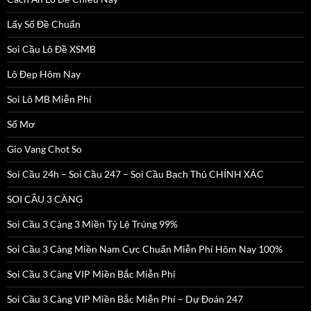
Lấy Số Đề Chuẩn
Soi Cầu Lô Đề XSMB
Lô Đẹp Hôm Nay
Soi Lô MB Miễn Phí
Sổ Mơ
Gio Vang Chot So
Soi Cầu 24h – Soi Cầu 247 – Soi Cầu Bạch Thủ CHÍNH XÁC
SOI CẦU 3 CÀNG
Soi Cầu 3 Càng 3 Miền Tỷ Lệ Trúng 99%
Soi Cầu 3 Càng Miền Nam Cực Chuẩn Miễn Phí Hôm Nay 100%
Soi Cầu 3 Càng VIP Miền Bắc Miễn Phí
Soi Cầu 3 Càng VIP Miền Bắc Miễn Phí – Dự Đoán 247