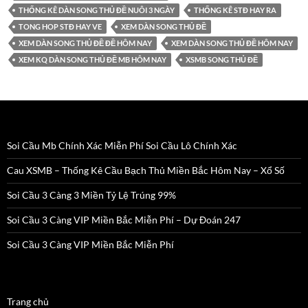
THỐNG KÊ DÀN SONG THỦ ĐỀ NUÔI 3 NGÀY
THỐNG KÊ STĐ HAY RA
TONG HOP STĐ HAY VE
XEM DÀN SONG THỦ ĐỀ
XEM DÀN SONG THỦ ĐỀ ĐỀ HÔM NAY
XEM DÀN SONG THỦ ĐỀ HÔM NAY
XEM KQ DÀN SONG THỦ ĐỀ MB HÔM NAY
XSMB SONG THỦ ĐỀ
Soi Cầu Mb Chính Xác Miễn Phí Soi Cầu Lô Chính Xác
Cau XSMB – Thống Kê Cầu Bạch Thủ Miền Bắc Hôm Nay – Xổ Số
Soi Cầu 3 Càng 3 Miền Tỷ Lệ Trúng 99%
Soi Cầu 3 Càng VIP Miền Bắc Miễn Phí – Dự Đoán 247
Soi Cầu 3 Càng VIP Miền Bắc Miễn Phí
Trang chủ