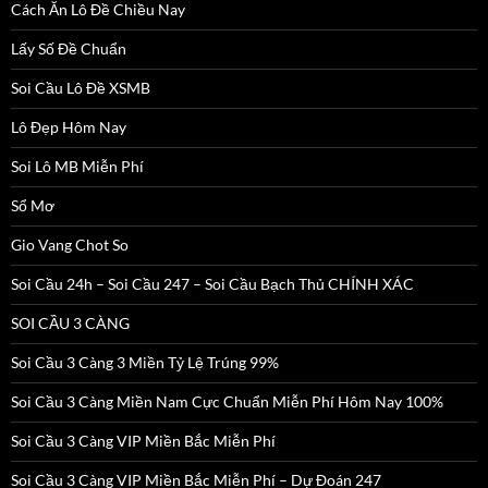
Cách Ăn Lô Đề Chiều Nay
Lấy Số Đề Chuẩn
Soi Cầu Lô Đề XSMB
Lô Đẹp Hôm Nay
Soi Lô MB Miễn Phí
Sổ Mơ
Gio Vang Chot So
Soi Cầu 24h – Soi Cầu 247 – Soi Cầu Bạch Thủ CHÍNH XÁC
SOI CẦU 3 CÀNG
Soi Cầu 3 Càng 3 Miền Tỷ Lệ Trúng 99%
Soi Cầu 3 Càng Miền Nam Cực Chuẩn Miễn Phí Hôm Nay 100%
Soi Cầu 3 Càng VIP Miền Bắc Miễn Phí
Soi Cầu 3 Càng VIP Miền Bắc Miễn Phí – Dự Đoán 247