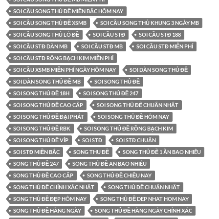
SOI CẦU SONG THỦ ĐỀ MIỀN BẮC HÔM NAY
SOI CẦU SONG THỦ ĐỀ XSMB
SOI CẦU SONG THỦ KHUNG 3 NGÀY MB
SOI CẦU SONG THỦ LÔ ĐỀ
SOI CẦU STĐ
SOI CẦU STĐ 188
SOI CẦU STĐ DÀN MB
SOI CẦU STĐ MB
SOI CẦU STĐ MIỄN PHÍ
SOI CẦU STĐ RỒNG BẠCH KIM MIỄN PHÍ
SOI CẦU XSMB MIỄN PHÍ NGÀY HÔM NAY
SOI DÀN SONG THỦ ĐỀ
SOI DÀN SONG THỦ ĐỀ MB
SOI SONG THỦ ĐỀ
SOI SONG THỦ ĐỀ 18H
SOI SONG THỦ ĐỀ 247
SOI SONG THỦ ĐỀ CAO CẤP
SOI SONG THỦ ĐỀ CHUẨN NHẤT
SOI SONG THỦ ĐỀ ĐẠI PHÁT
SOI SONG THỦ ĐỀ HÔM NAY
SOI SONG THỦ ĐỀ RBK
SOI SONG THỦ ĐỀ RỒNG BẠCH KIM
SOI SONG THỦ ĐỀ VÍP
SOI STĐ
SOI STĐ CHUẨN
SOI STĐ MIỀN BẮC
SONG THU ĐỀ
SONG THỦ ĐỀ 1 ĂN BAO NHIÊU
SONG THỦ ĐỀ 247
SONG THỦ ĐỀ AN BAO NHIÊU
SONG THỦ ĐỀ CAO CẤP
SONG THỦ ĐỀ CHIỀU NAY
SONG THỦ ĐỀ CHÍNH XÁC NHẤT
SONG THỦ ĐỀ CHUẨN NHẤT
SONG THỦ ĐỀ ĐẸP HÔM NAY
SONG THỦ ĐỀ DEP NHAT HOM NAY
SONG THỦ ĐỀ HÀNG NGÀY
SONG THỦ ĐỀ HÀNG NGÀY CHÍNH XÁC