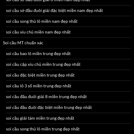
soi cầu sớ đầu đuôi giải đặc biệt miền nam đẹp nhất
soi cầu song thủ lô miền nam đẹp nhất
soi cầu xíu chủ miền nam đẹp nhất
Soi cầu MT chuẩn xác
soi cầu bao lô miền trung đẹp nhất
soi cầu cặp xíu chủ miền trung đẹp nhất
soi cầu đặc biệt miền trung đẹp nhất
soi cầu lô 3 số miền trung đẹp nhất
soi cầu đầu đuôi giải 8 miền trung đẹp nhất
soi cầu đầu đuôi đặc biệt miền trung đẹp nhất
soi cầu giải tám miền trung đẹp nhất
soi cầu song thủ lô miền trung đẹp nhất