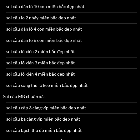
soi cầu dàn lô 10 con miền bắc đẹp nhất
soi cầu lo 2 nháy miền bắc đẹp nhất
soi cầu dàn lô 4 con miền bắc đẹp nhất
soi cầu dàn lô 6 con miền bắc đẹp nhất
soi cầu lô xiên 2 miền bắc đẹp nhất
soi cầu lô xiên 3 miền bắc đẹp nhất
soi cầu lô xiên 4 miền bắc đẹp nhất
soi cầu song thủ lô kép miền bắc đẹp nhất
Soi cầu MB chuẩn xác
soi cầu cặp 3 càng víp miền bắc đẹp nhất
soi cầu ba càng víp miền bắc đẹp nhất
soi cầu bạch thủ đề miền bắc đẹp nhất