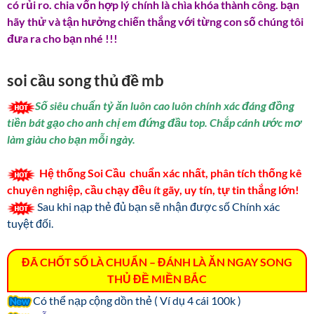
có rủi ro. chia vốn hợp lý chính là chìa khóa thành công. bạn
hãy thử và tận hưởng chiến thắng với từng con số chúng tôi
đưa ra cho bạn nhé !!!
soi cầu song thủ đề mb
Số siêu chuẩn tỷ ăn luôn cao luôn chính xác đáng đồng
tiền bát gạo cho anh chị em đứng đầu top. Chắp cánh ước mơ
làm giàu cho bạn mỗi ngày
.
Hệ thống Soi Cầu chuẩn xác nhất, phân tích thống kê
chuyên nghiệp, cầu chạy đều ít gãy, uy tín, tự tin thắng lớn!
Sau khi nạp thẻ đủ bạn sẽ nhận được số Chính xác
tuyệt đối.
ĐÃ CHỐT SỐ LÀ CHUẨN – ĐÁNH LÀ ĂN NGAY SONG
THỦ ĐỀ MIỀN BẮC
Có thể nạp cộng dồn thẻ ( Ví dụ 4 cái 100k )