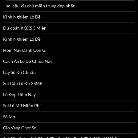
soi cầu xỉu chủ miền trung đẹp nhất
Kinh Nghiệm Lô Đề
Dự đoán KQXS 3 Miền
Kinh Nghiệm Lô Đề
Hôm Nay Đánh Con Gì
Cách Ăn Lô Đề Chiều Nay
Lấy Số Đề Chuẩn
Soi Cầu Lô Đề XSMB
Lô Đẹp Hôm Nay
Soi Lô MB Miễn Phí
Sổ Mơ
Gio Vang Chot So