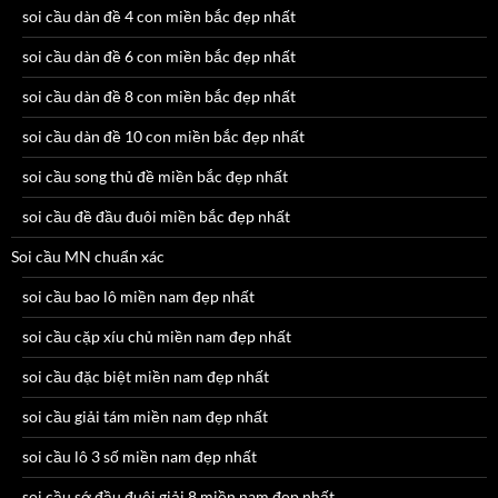
soi cầu dàn đề 4 con miền bắc đẹp nhất
soi cầu dàn đề 6 con miền bắc đẹp nhất
soi cầu dàn đề 8 con miền bắc đẹp nhất
soi cầu dàn đề 10 con miền bắc đẹp nhất
soi cầu song thủ đề miền bắc đẹp nhất
soi cầu đề đầu đuôi miền bắc đẹp nhất
Soi cầu MN chuẩn xác
soi cầu bao lô miền nam đẹp nhất
soi cầu cặp xíu chủ miền nam đẹp nhất
soi cầu đặc biệt miền nam đẹp nhất
soi cầu giải tám miền nam đẹp nhất
soi cầu lô 3 số miền nam đẹp nhất
soi cầu sớ đầu đuôi giải 8 miền nam đẹp nhất