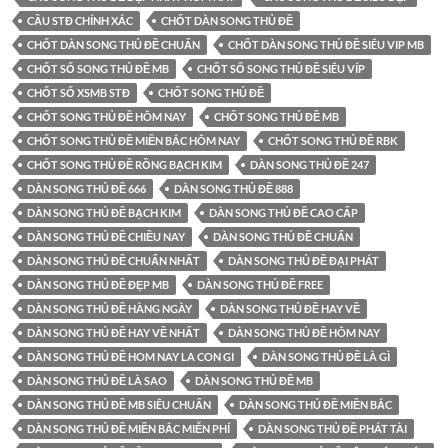
CẦU STĐ CHÍNH XÁC
CHỐT DÀN SONG THỦ ĐỀ
CHỐT DÀN SONG THỦ ĐỀ CHUẨN
CHỐT DÀN SONG THỦ ĐỀ SIÊU VIP MB
CHỐT SỐ SONG THỦ ĐỀ MB
CHỐT SỐ SONG THỦ ĐỀ SIÊU VÍP
CHỐT SỐ XSMB STĐ
CHỐT SONG THỦ ĐỀ
CHỐT SONG THỦ ĐỀ HÔM NAY
CHỐT SONG THỦ ĐỀ MB
CHỐT SONG THỦ ĐỀ MIỀN BẮC HÔM NAY
CHỐT SONG THỦ ĐỀ RBK
CHỐT SONG THỦ ĐỀ RỒNG BẠCH KIM
DÀN SONG THỦ ĐỀ 247
DÀN SONG THỦ ĐỀ 666
DÀN SONG THỦ ĐỀ 888
DÀN SONG THỦ ĐỀ BẠCH KIM
DÀN SONG THỦ ĐỀ CAO CẤP
DÀN SONG THỦ ĐỀ CHIỀU NAY
DÀN SONG THỦ ĐỀ CHUẨN
DÀN SONG THỦ ĐỀ CHUẨN NHẤT
DÀN SONG THỦ ĐỀ ĐẠI PHÁT
DÀN SONG THỦ ĐỀ ĐẸP MB
DÀN SONG THỦ ĐỀ FREE
DÀN SONG THỦ ĐỀ HÀNG NGÀY
DÀN SONG THỦ ĐỀ HAY VỀ
DÀN SONG THỦ ĐỀ HAY VỀ NHẤT
DÀN SONG THỦ ĐỀ HÔM NAY
DÀN SONG THỦ ĐỀ HOM NAY LA CON GI
DÀN SONG THỦ ĐỀ LÀ GÌ
DÀN SONG THỦ ĐỀ LÀ SAO
DÀN SONG THỦ ĐỀ MB
DÀN SONG THỦ ĐỀ MB SIÊU CHUẨN
DÀN SONG THỦ ĐỀ MIỀN BẮC
DÀN SONG THỦ ĐỀ MIỀN BẮC MIỄN PHÍ
DÀN SONG THỦ ĐỀ PHÁT TÀI