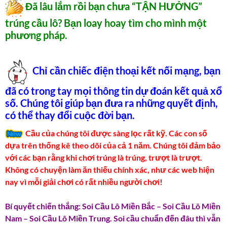
Đã lâu lắm rồi bạn chưa “TẬN HƯỞNG”
trúng cầu lô? Bạn loay hoay tìm cho mình một
phương pháp.
Chỉ cần chiếc điện thoại kết nối mạng, bạn
đã có trong tay mọi thông tin dự đoán kết quả xổ
số. Chúng tôi giúp bạn đưa ra những quyết định,
có thể thay đổi cuộc đời bạn.
Cầu của chúng tôi được sàng lọc rất kỹ. Các con số
dựa trên thống kê theo dõi của cả 1 năm. Chúng tôi đảm bảo
với các bạn rằng khi chơi trúng là trúng, trượt là trượt.
Không có chuyện làm ăn thiếu chính xác, như các web hiện
nay vì mỗi giải chơi có rất nhiều người chơi!
Bí quyết chiến thắng: Soi Cầu Lô Miền Bắc – Soi Cầu Lô Miền
Nam – Soi Cầu Lô Miền Trung. Soi cầu chuẩn đến đâu thì vẫn