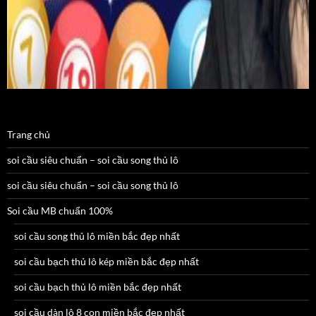
Trang chủ
soi cầu siêu chuẩn – soi cầu song thủ lô
soi cầu siêu chuẩn – soi cầu song thủ lô
Soi cầu MB chuẩn 100%
soi cầu song thủ lô miền bắc đẹp nhất
soi cầu bạch thủ lô kép miền bắc đẹp nhất
soi cầu bạch thủ lô miền bắc đẹp nhất
soi cầu dàn lô 8 con miền bắc đẹp nhất