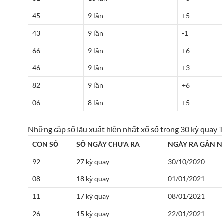
45
9 lần
+5
43
9 lần
-1
66
9 lần
+6
46
9 lần
+3
82
9 lần
+6
06
8 lần
+5
Những cặp số lâu xuất hiện nhất xổ số trong 30 kỳ quay 
CON SỐ
SỐ NGÀY CHƯA RA
NGÀY RA GẦN 
92
27 kỳ quay
30/10/2020
08
18 kỳ quay
01/01/2021
11
17 kỳ quay
08/01/2021
26
15 kỳ quay
22/01/2021