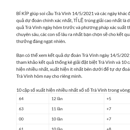
BÍ KÍP giúp soi cầu Trà Vinh 14/5/2021 và các ngày khác 
quả dự đoán chính xác nhất, TỈ LỆ trúng giải cao nhất là 
quả Trà Vinh ngày hôm trước và phương pháp xác suất t
chuyên sâu, các con số lâu ra nhất bạn chọn sẽ cho kết qu
thưởng đáng ngạt nhiên.
Bạn có thể xem kết quả dự đoán Trà Vinh ngày 14/5/20
tham khảo kết quả thống kê giải đặt biệt Trà Vinh và 10 
hiện nhiều nhất, xuất hiện ít nhất bên dưới để tự dự đo
Trà Vinh hôm nay cho riêng mình.
10 cặp số xuất hiện nhiều nhất xổ số Trà Vinh trong vòng
64
12 lần
+5
63
11 lần
+7
00
10 lần
+7
61
10 lần
+8