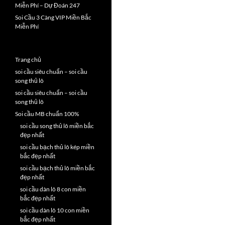
Miễn Phí – Dự Đoán 247
Soi Cầu 3 Càng VIP Miền Bắc
Miễn Phí
Trang chủ
soi cầu siêu chuẩn – soi cầu
song thủ lô
soi cầu siêu chuẩn – soi cầu
song thủ lô
Soi cầu MB chuẩn 100%
soi cầu song thủ lô miền bắc
đẹp nhất
soi cầu bạch thủ lô kép miền
bắc đẹp nhất
soi cầu bạch thủ lô miền bắc
đẹp nhất
soi cầu dàn lô 8 con miền
bắc đẹp nhất
soi cầu dàn lô 10 con miền
bắc đẹp nhất