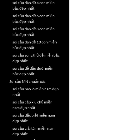
soi cầu dàn đề 4 con miền
bắc đẹp nhất
soi cầu dàn đề 6 con miền
bắc đẹp nhất
soi cầu dàn đề 8 con miền
bắc đẹp nhất
soi cầu dàn đề 10 con miền
bắc đẹp nhất
soi cầu song thủ đề miền bắc
đẹp nhất
soi cầu đề đầu đuôi miền
bắc đẹp nhất
Soi cầu MN chuẩn xác
soi cầu bao lô miền nam đẹp
nhất
soi cầu cặp xíu chủ miền
nam đẹp nhất
soi cầu đặc biệt miền nam
đẹp nhất
soi cầu giải tám miền nam
đẹp nhất