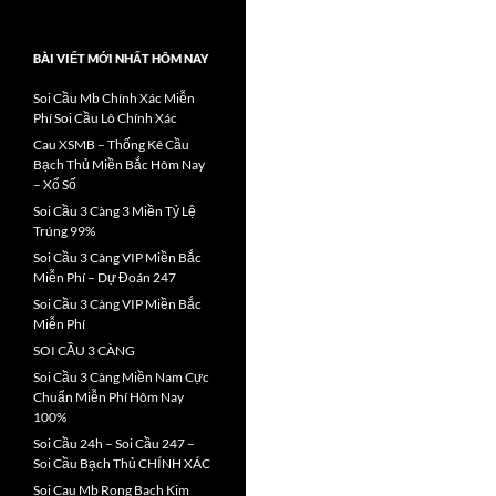
cho:
BÀI VIẾT MỚI NHẤT HÔM NAY
Soi Cầu Mb Chính Xác Miễn
Phí Soi Cầu Lô Chính Xác
Cau XSMB – Thống Kê Cầu
Bạch Thủ Miền Bắc Hôm Nay
– Xổ Số
Soi Cầu 3 Càng 3 Miền Tỷ Lệ
Trúng 99%
Soi Cầu 3 Càng VIP Miền Bắc
Miễn Phí – Dự Đoán 247
Soi Cầu 3 Càng VIP Miền Bắc
Miễn Phí
SOI CẦU 3 CÀNG
Soi Cầu 3 Càng Miền Nam Cực
Chuẩn Miễn Phí Hôm Nay
100%
Soi Cầu 24h – Soi Cầu 247 –
Soi Cầu Bạch Thủ CHÍNH XÁC
Soi Cau Mb Rong Bach Kim