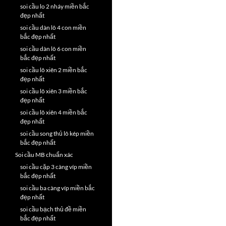
soi cầu lo 2 nháy miền bắc
đẹp nhất
soi cầu dàn lô 4 con miền
bắc đẹp nhất
soi cầu dàn lô 6 con miền
bắc đẹp nhất
soi cầu lô xiên 2 miền bắc
đẹp nhất
soi cầu lô xiên 3 miền bắc
đẹp nhất
soi cầu lô xiên 4 miền bắc
đẹp nhất
soi cầu song thủ lô kép miền
bắc đẹp nhất
Soi cầu MB chuẩn xác
soi cầu cặp 3 càng víp miền
bắc đẹp nhất
soi cầu ba càng víp miền bắc
đẹp nhất
soi cầu bạch thủ đề miền
bắc đẹp nhất