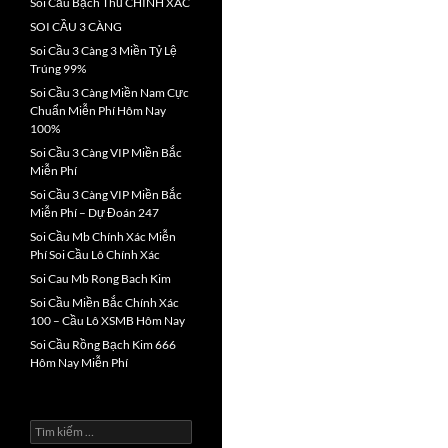
Soi Cầu Bạch Thủ CHÍNH XÁC
SOI CẦU 3 CÀNG
Soi Cầu 3 Càng 3 Miền Tỷ Lệ
Trúng 99%
Soi Cầu 3 Càng Miền Nam Cực
Chuẩn Miễn Phí Hôm Nay
100%
Soi Cầu 3 Càng VIP Miền Bắc
Miễn Phí
Soi Cầu 3 Càng VIP Miền Bắc
Miễn Phí – Dự Đoán 247
Soi Cầu Mb Chính Xác Miễn
Phí Soi Cầu Lô Chính Xác
Soi Cau Mb Rong Bach Kim
Soi Cầu Miền Bắc Chính Xác
100 – Cầu Lô XSMB Hôm Nay
Soi Cầu Rồng Bạch Kim 666
Hôm Nay Miễn Phí
Tìm
kiếm