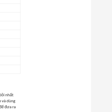
iỏi nhất
m và dùng
 để đưa ra