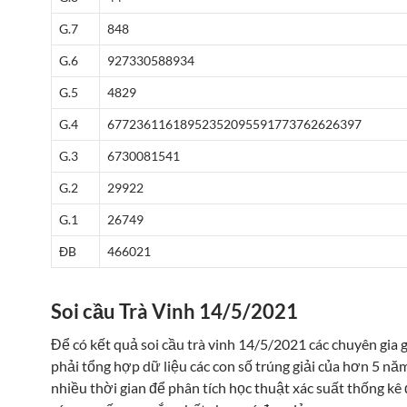
G.7
848
G.6
9273
3058
8934
G.5
4829
G.4
67723
61161
89523
52095
59177
37626
26397
G.3
67300
81541
G.2
29922
G.1
26749
ĐB
466021
Soi cầu Trà Vinh 14/5/2021
Để có kết quả soi cầu trà vinh 14/5/2021 các chuyên gia g
phải tổng hợp dữ liệu các con số trúng giải của hơn 5 nă
nhiều thời gian để phân tích học thuật xác suất thống kê