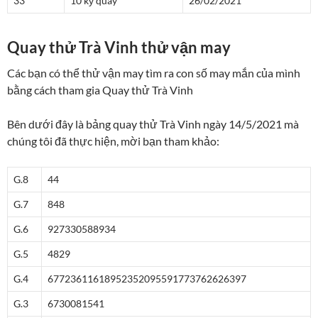
33
10 kỳ quay
26/02/2021
Quay thử Trà Vinh thử vận may
Các bạn có thể thử vận may tìm ra con số may mắn của mình
bằng cách tham gia Quay thử Trà Vinh
Bên dưới đây là bảng quay thử Trà Vinh ngày 14/5/2021 mà
chúng tôi đã thực hiện, mời bạn tham khảo:
G.8
44
G.7
848
G.6
9273
3058
8934
G.5
4829
G.4
67723
61161
89523
52095
59177
37626
26397
G.3
67300
81541