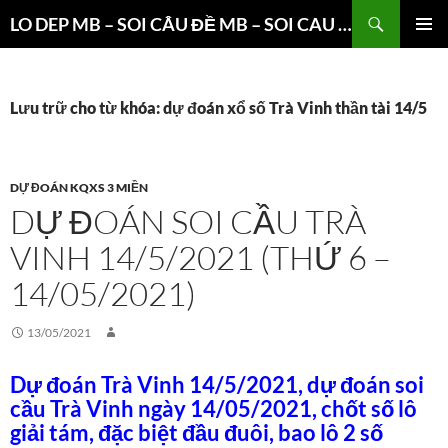
Chuyển
Tìm
LO DEP MB – SOI CÂU ĐỀ MB – SOI CAU 3 CANG XSMB
đến
kiếm
TRÌNH
nội
ĐƠN CƠ
dung
SỞ
Lưu trữ cho từ khóa: dự đoán xổ số Trà Vinh thần tài 14/5
DỰ ĐOÁN KQXS 3 MIỀN
DỰ ĐOÁN SOI CẦU TRÀ
VINH 14/5/2021 (THỨ 6 –
14/05/2021)
13/05/2021
Dự đoán Trà Vinh 14/5/2021, dự đoán soi
cầu Trà Vinh ngày 14/05/2021, chốt số lô
giải tám, đặc biệt đầu đuôi, bao lô 2 số