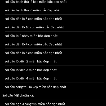
soi cầu bạch thủ lô kép miền bắc đẹp nhất
soi cầu bạch thủ lô miền bắc đẹp nhất
soi cầu dàn lô 8 con miền bắc đẹp nhất
soi cầu dàn lô 10 con miền bắc đẹp nhất
soi cầu lo 2 nháy miền bắc đẹp nhất
soi cầu dàn lô 4 con miền bắc đẹp nhất
soi cầu dàn lô 6 con miền bắc đẹp nhất
soi cầu lô xiên 2 miền bắc đẹp nhất
soi cầu lô xiên 3 miền bắc đẹp nhất
soi cầu lô xiên 4 miền bắc đẹp nhất
soi cầu song thủ lô kép miền bắc đẹp nhất
Soi cầu MB chuẩn xác
soi cầu cặp 3 càng víp miền bắc đẹp nhất