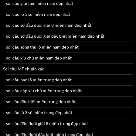
soi cầu giải tám miền nam đẹp nhất
soi cầu lô 3 số miền nam đẹp nhất
soi cầu sớ đầu đuôi giải 8 miền nam đẹp nhất
soi cầu sớ đầu đuôi giải đặc biệt miền nam đẹp nhất
soi cầu song thủ lô miền nam đẹp nhất
soi cầu xíu chủ miền nam đẹp nhất
Soi cầu MT chuẩn xác
soi cầu bao lô miền trung đẹp nhất
soi cầu cặp xíu chủ miền trung đẹp nhất
soi cầu đặc biệt miền trung đẹp nhất
soi cầu lô 3 số miền trung đẹp nhất
soi cầu đầu đuôi giải 8 miền trung đẹp nhất
soi cầu đầu đuôi đặc biệt miền trung đẹp nhất