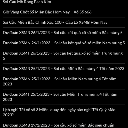
Soi Cau Mb Rong Bach Kim
Giờ Vàng Chốt Số Miền Bắc Hôm Nay – Xổ Số 666
Soi Cầu Miền Bắc Chính Xác 100 – Cầu Lô XSMB Hôm Nay
Dự đoán XSMB 26/1/2023 – Soi cầu kết quả xổ số miền Bắc mùng 5
Dự đoán XSMN 26/1/2023 – Soi cầu kết quả xổ số miền Nam mùng 5
Dự đoán XSMT 26/1/2023 – Soi cầu kết quả xổ số miền Trung mùng
5
Dự đoán XSMB 25/1/2023 – Soi cầu Miền Bắc mùng 4 Tết năm 2023
Dự đoán XSMN 25/1/2023 – Soi cầu Miền Nam mùng 4 Tết năm
2023
Dự đoán XSMT 25/1/2023 – Soi cầu Miền Trung mùng 4 Tết năm
2023
Lịch nghỉ Tết xổ số 3 Miền, quay đến ngày nào nghỉ Tết Quý Mão
2023?
Dự đoán XSMB 19/1/2023 – Soi cầu xổ số miền Bắc siêu chuẩn