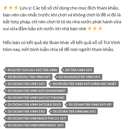
Lưu ý: Các bộ số chỉ dùng cho mục đích tham khảo,
bạn nên cân nhắc trước khi chơi và không chơi lô đề vì đó là
bất hợp pháp, chỉ nên chơi lô tô do nhà nước phát hành vừa
vui vừa đảm bảo ích nước lợi nhà bạn nhé
Nếu bạn có kết quả dự đoán khác về kết quả xổ số Trà Vinh
hôm nay, mời bình luận chia sẻ để mọi người tham khảo.
BI QUYET SOI CAU 14/5 TRÀ VINH
DD TRÀ VINH 14/5
DỰ ĐOÁN KQ TRÀ VINH 14/5
DU DOAN KQTRÀ VINH 14/5
DU DOAN TRÀ VINH 14/5
DỰ ĐOÁN TRÀ VINH 14/5 CHÍNH XÁC NHẤT
DU DOAN TRÀ VINH 14/5 CHUAN NHAT
DU DOAN TRÀ VINH 14/5 CO THUONG
DU DOAN TRÀ VINH 14/5 DAU DUOI
DU DOAN TRÀ VINH 14/5 VIP
DU DOAN TRÀ VINH 3 SO
DU DOAN TRÀ VINH 666 14/5
DU DOAN TRÀ VINH BACH THU LO 14/5
DU DOAN TRÀ VINH MINH NGOC 14/5