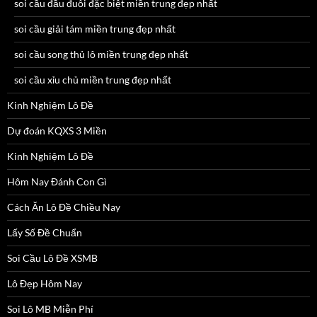
soi cầu đầu đuôi đặc biệt miền trung đẹp nhất
soi cầu giải tám miền trung đẹp nhất
soi cầu song thủ lô miền trung đẹp nhất
soi cầu xỉu chủ miền trung đẹp nhất
Kinh Nghiệm Lô Đề
Dự đoán KQXS 3 Miền
Kinh Nghiệm Lô Đề
Hôm Nay Đánh Con Gì
Cách Ăn Lô Đề Chiều Nay
Lấy Số Đề Chuẩn
Soi Cầu Lô Đề XSMB
Lô Đẹp Hôm Nay
Soi Lô MB Miễn Phí