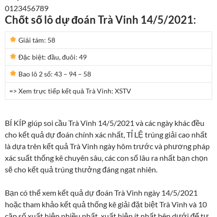
0
1
2
3
4
5
6
7
8
9
Chốt số lô dự đoán Trà Vinh 14/5/2021:
Giải tám:
58
Đặc biệt: đầu, đuôi:
49
Bao lô 2 số:
43 – 94 – 58
=> Xem trực tiếp kết quả Trà Vinh: XSTV
BÍ KÍP giúp soi cầu Trà Vinh 14/5/2021 và các ngày khác đều
cho kết quả dự đoán chính xác nhất, TỈ LỆ trúng giải cao nhất
là dựa trên kết quả Trà Vinh ngày hôm trước và phương pháp
xác suất thống kê chuyên sâu, các con số lâu ra nhất bạn chọn
sẽ cho kết quả trúng thưởng đáng ngạt nhiên.
Bạn có thể xem kết quả dự đoán Trà Vinh ngày 14/5/2021
hoặc tham khảo kết quả thống kê giải đặt biệt Trà Vinh và 10
cặp số xuất hiện nhiều nhất, xuất hiện ít nhất bên dưới để tự