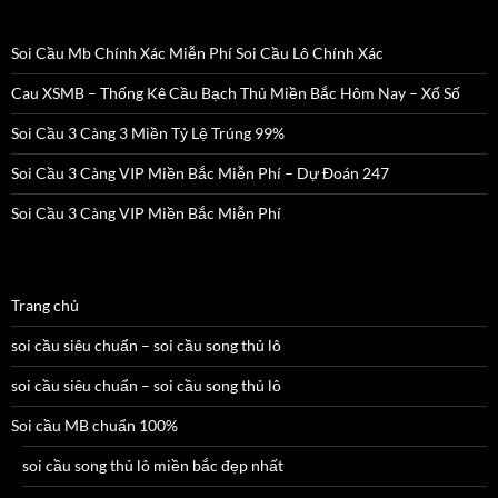
Soi Cầu Mb Chính Xác Miễn Phí Soi Cầu Lô Chính Xác
Cau XSMB – Thống Kê Cầu Bạch Thủ Miền Bắc Hôm Nay – Xổ Số
Soi Cầu 3 Càng 3 Miền Tỷ Lệ Trúng 99%
Soi Cầu 3 Càng VIP Miền Bắc Miễn Phí – Dự Đoán 247
Soi Cầu 3 Càng VIP Miền Bắc Miễn Phí
Trang chủ
soi cầu siêu chuẩn – soi cầu song thủ lô
soi cầu siêu chuẩn – soi cầu song thủ lô
Soi cầu MB chuẩn 100%
soi cầu song thủ lô miền bắc đẹp nhất