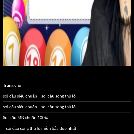
Trang chủ
soi cầu siêu chuẩn – soi cầu song thủ lô
soi cầu siêu chuẩn – soi cầu song thủ lô
Soi cầu MB chuẩn 100%
soi cầu song thủ lô miền bắc đẹp nhất