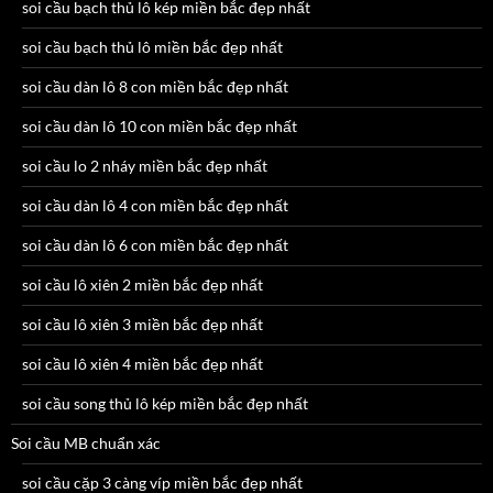
soi cầu bạch thủ lô kép miền bắc đẹp nhất
soi cầu bạch thủ lô miền bắc đẹp nhất
soi cầu dàn lô 8 con miền bắc đẹp nhất
soi cầu dàn lô 10 con miền bắc đẹp nhất
soi cầu lo 2 nháy miền bắc đẹp nhất
soi cầu dàn lô 4 con miền bắc đẹp nhất
soi cầu dàn lô 6 con miền bắc đẹp nhất
soi cầu lô xiên 2 miền bắc đẹp nhất
soi cầu lô xiên 3 miền bắc đẹp nhất
soi cầu lô xiên 4 miền bắc đẹp nhất
soi cầu song thủ lô kép miền bắc đẹp nhất
Soi cầu MB chuẩn xác
soi cầu cặp 3 càng víp miền bắc đẹp nhất