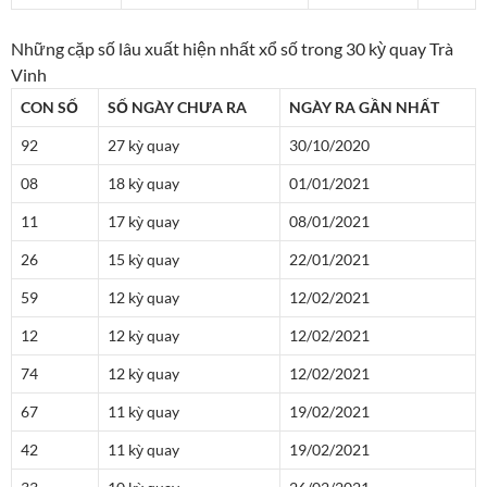
Những cặp số lâu xuất hiện nhất xổ số trong 30 kỳ quay Trà
Vinh
CON SỐ
SỐ NGÀY CHƯA RA
NGÀY RA GẦN NHẤT
92
27 kỳ quay
30/10/2020
08
18 kỳ quay
01/01/2021
11
17 kỳ quay
08/01/2021
26
15 kỳ quay
22/01/2021
59
12 kỳ quay
12/02/2021
12
12 kỳ quay
12/02/2021
74
12 kỳ quay
12/02/2021
67
11 kỳ quay
19/02/2021
42
11 kỳ quay
19/02/2021