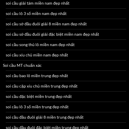
soi cầu giải tám miền nam đẹp nhất
soi cầu lô 3 số miền nam đẹp nhất
soi cầu sớ đầu đuôi giải 8 miền nam đẹp nhất
soi cầu sớ đầu đuôi giải đặc biệt miền nam đẹp nhất
soi cầu song thủ lô miền nam đẹp nhất
soi cầu xíu chủ miền nam đẹp nhất
Soi cầu MT chuẩn xác
soi cầu bao lô miền trung đẹp nhất
soi cầu cặp xíu chủ miền trung đẹp nhất
soi cầu đặc biệt miền trung đẹp nhất
soi cầu lô 3 số miền trung đẹp nhất
soi cầu đầu đuôi giải 8 miền trung đẹp nhất
soi cầu đầu đuôi đặc biệt miền trung đẹp nhất