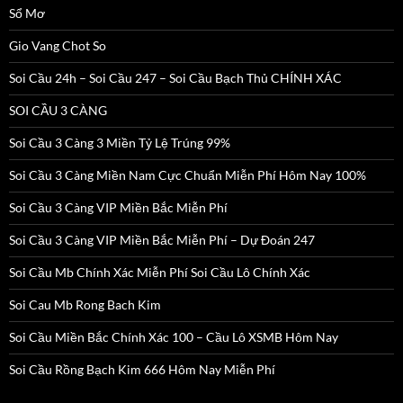
Sổ Mơ
Gio Vang Chot So
Soi Cầu 24h – Soi Cầu 247 – Soi Cầu Bạch Thủ CHÍNH XÁC
SOI CẦU 3 CÀNG
Soi Cầu 3 Càng 3 Miền Tỷ Lệ Trúng 99%
Soi Cầu 3 Càng Miền Nam Cực Chuẩn Miễn Phí Hôm Nay 100%
Soi Cầu 3 Càng VIP Miền Bắc Miễn Phí
Soi Cầu 3 Càng VIP Miền Bắc Miễn Phí – Dự Đoán 247
Soi Cầu Mb Chính Xác Miễn Phí Soi Cầu Lô Chính Xác
Soi Cau Mb Rong Bach Kim
Soi Cầu Miền Bắc Chính Xác 100 – Cầu Lô XSMB Hôm Nay
Soi Cầu Rồng Bạch Kim 666 Hôm Nay Miễn Phí