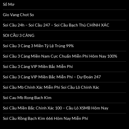
Sổ Mơ
Gio Vang Chot So
Soi Cầu 24h – Soi Cầu 247 – Soi Cầu Bạch Thủ CHÍNH XÁC
SOI CẦU 3 CÀNG
Soi Cầu 3 Càng 3 Miền Tỷ Lệ Trúng 99%
Soi Cầu 3 Càng Miền Nam Cực Chuẩn Miễn Phí Hôm Nay 100%
Soi Cầu 3 Càng VIP Miền Bắc Miễn Phí
Soi Cầu 3 Càng VIP Miền Bắc Miễn Phí – Dự Đoán 247
Soi Cầu Mb Chính Xác Miễn Phí Soi Cầu Lô Chính Xác
Soi Cau Mb Rong Bach Kim
Soi Cầu Miền Bắc Chính Xác 100 – Cầu Lô XSMB Hôm Nay
Soi Cầu Rồng Bạch Kim 666 Hôm Nay Miễn Phí