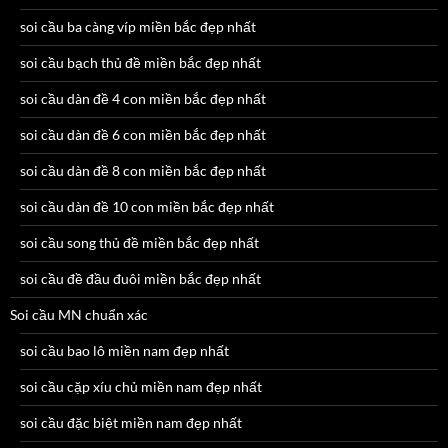
soi cầu ba càng víp miền bắc đẹp nhất
soi cầu bạch thủ đề miền bắc đẹp nhất
soi cầu dàn đề 4 con miền bắc đẹp nhất
soi cầu dàn đề 6 con miền bắc đẹp nhất
soi cầu dàn đề 8 con miền bắc đẹp nhất
soi cầu dàn đề 10 con miền bắc đẹp nhất
soi cầu song thủ đề miền bắc đẹp nhất
soi cầu đề đầu đuôi miền bắc đẹp nhất
Soi cầu MN chuẩn xác
soi cầu bao lô miền nam đẹp nhất
soi cầu cặp xíu chủ miền nam đẹp nhất
soi cầu đặc biệt miền nam đẹp nhất