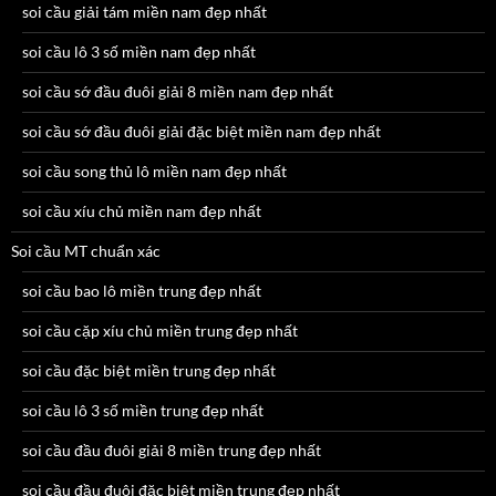
soi cầu giải tám miền nam đẹp nhất
soi cầu lô 3 số miền nam đẹp nhất
soi cầu sớ đầu đuôi giải 8 miền nam đẹp nhất
soi cầu sớ đầu đuôi giải đặc biệt miền nam đẹp nhất
soi cầu song thủ lô miền nam đẹp nhất
soi cầu xíu chủ miền nam đẹp nhất
Soi cầu MT chuẩn xác
soi cầu bao lô miền trung đẹp nhất
soi cầu cặp xíu chủ miền trung đẹp nhất
soi cầu đặc biệt miền trung đẹp nhất
soi cầu lô 3 số miền trung đẹp nhất
soi cầu đầu đuôi giải 8 miền trung đẹp nhất
soi cầu đầu đuôi đặc biệt miền trung đẹp nhất