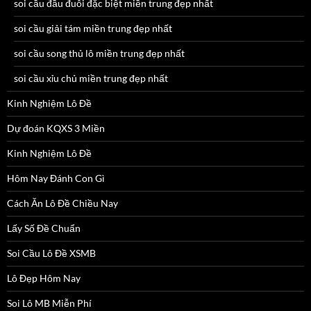
soi cầu đầu đuôi đặc biệt miền trung đẹp nhất
soi cầu giải tám miền trung đẹp nhất
soi cầu song thủ lô miền trung đẹp nhất
soi cầu xỉu chủ miền trung đẹp nhất
Kinh Nghiệm Lô Đề
Dự đoán KQXS 3 Miền
Kinh Nghiệm Lô Đề
Hôm Nay Đánh Con Gì
Cách Ăn Lô Đề Chiều Nay
Lấy Số Đề Chuẩn
Soi Cầu Lô Đề XSMB
Lô Đẹp Hôm Nay
Soi Lô MB Miễn Phí