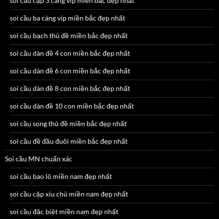
soi cầu cặp 3 càng víp miền bắc đẹp nhất
soi cầu ba càng víp miền bắc đẹp nhất
soi cầu bạch thủ đề miền bắc đẹp nhất
soi cầu dàn đề 4 con miền bắc đẹp nhất
soi cầu dàn đề 6 con miền bắc đẹp nhất
soi cầu dàn đề 8 con miền bắc đẹp nhất
soi cầu dàn đề 10 con miền bắc đẹp nhất
soi cầu song thủ đề miền bắc đẹp nhất
soi cầu đề đầu đuôi miền bắc đẹp nhất
Soi cầu MN chuẩn xác
soi cầu bao lô miền nam đẹp nhất
soi cầu cặp xíu chủ miền nam đẹp nhất
soi cầu đặc biệt miền nam đẹp nhất