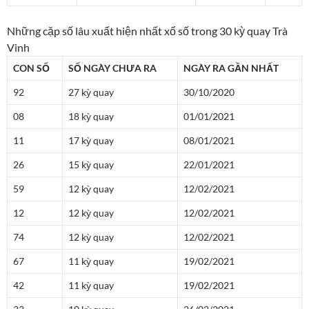
Những cặp số lâu xuất hiện nhất xổ số trong 30 kỳ quay Trà
Vinh
CON SỐ
SỐ NGÀY CHƯA RA
NGÀY RA GẦN NHẤT
92
27 kỳ quay
30/10/2020
08
18 kỳ quay
01/01/2021
11
17 kỳ quay
08/01/2021
26
15 kỳ quay
22/01/2021
59
12 kỳ quay
12/02/2021
12
12 kỳ quay
12/02/2021
74
12 kỳ quay
12/02/2021
67
11 kỳ quay
19/02/2021
42
11 kỳ quay
19/02/2021