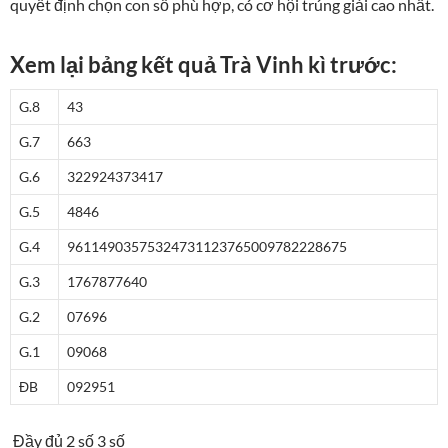
quyết định chọn con số phù hợp, có cơ hội trúng giải cao nhất.
Xem lại bảng kết quả Trà Vinh kì trước:
G.8
43
G.7
663
G.6
3229
2437
3417
G.5
4846
G.4
96114
90357
53247
31123
76500
97822
28675
G.3
17678
77640
G.2
07696
G.1
09068
ĐB
092951
Đầy đủ
2 số
3 số