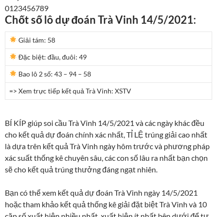
0
1
2
3
4
5
6
7
8
9
Chốt số lô dự đoán Trà Vinh 14/5/2021:
Giải tám:
58
Đặc biệt: đầu, đuôi:
49
Bao lô 2 số:
43 – 94 – 58
=> Xem trực tiếp kết quả Trà Vinh: XSTV
BÍ KÍP giúp soi cầu Trà Vinh 14/5/2021 và các ngày khác đều
cho kết quả dự đoán chính xác nhất, TỈ LỆ trúng giải cao nhất
là dựa trên kết quả Trà Vinh ngày hôm trước và phương pháp
xác suất thống kê chuyên sâu, các con số lâu ra nhất bạn chọn
sẽ cho kết quả trúng thưởng đáng ngạt nhiên.
Bạn có thể xem kết quả dự đoán Trà Vinh ngày 14/5/2021
hoặc tham khảo kết quả thống kê giải đặt biệt Trà Vinh và 10
cặp số xuất hiện nhiều nhất, xuất hiện ít nhất bên dưới để tự