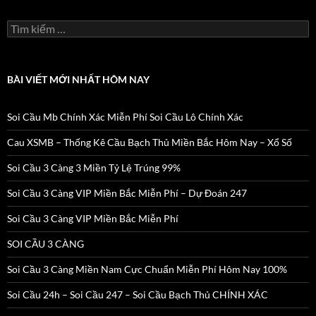
Tìm
kiếm
cho:
BÀI VIẾT MỚI NHẤT HÔM NAY
Soi Cầu Mb Chính Xác Miễn Phí Soi Cầu Lô Chính Xác
Cau XSMB – Thống Kê Cầu Bạch Thủ Miền Bắc Hôm Nay – Xổ Số
Soi Cầu 3 Càng 3 Miền Tỷ Lệ Trúng 99%
Soi Cầu 3 Càng VIP Miền Bắc Miễn Phí – Dự Đoán 247
Soi Cầu 3 Càng VIP Miền Bắc Miễn Phí
SOI CẦU 3 CÀNG
Soi Cầu 3 Càng Miền Nam Cực Chuẩn Miễn Phí Hôm Nay 100%
Soi Cầu 24h – Soi Cầu 247 – Soi Cầu Bạch Thủ CHÍNH XÁC