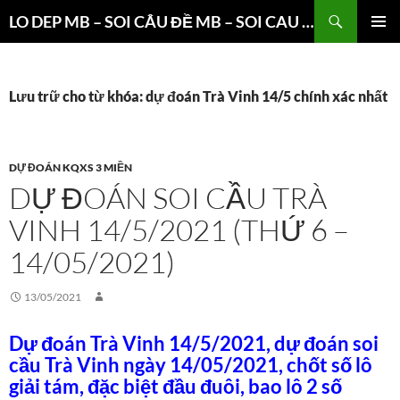
Chuyển
Tìm
LO DEP MB – SOI CÂU ĐỀ MB – SOI CAU 3 CANG XSMB
đến
kiếm
TRÌNH
nội
ĐƠN CƠ
dung
SỞ
Lưu trữ cho từ khóa: dự đoán Trà Vinh 14/5 chính xác nhất
DỰ ĐOÁN KQXS 3 MIỀN
DỰ ĐOÁN SOI CẦU TRÀ
VINH 14/5/2021 (THỨ 6 –
14/05/2021)
13/05/2021
Dự đoán Trà Vinh 14/5/2021, dự đoán soi
cầu Trà Vinh ngày 14/05/2021, chốt số lô
giải tám, đặc biệt đầu đuôi, bao lô 2 số