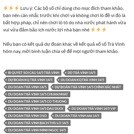
Lưu ý: Các bộ số chỉ dùng cho mục đích tham khảo,
bạn nên cân nhắc trước khi chơi và không chơi lô đề vì đó là
bất hợp pháp, chỉ nên chơi lô tô do nhà nước phát hành vừa
vui vừa đảm bảo ích nước lợi nhà bạn nhé
Nếu bạn có kết quả dự đoán khác về kết quả xổ số Trà Vinh
hôm nay, mời bình luận chia sẻ để mọi người tham khảo.
BI QUYET SOI CAU 14/5 TRÀ VINH
DD TRÀ VINH 14/5
DỰ ĐOÁN KQ TRÀ VINH 14/5
DU DOAN KQTRÀ VINH 14/5
DU DOAN TRÀ VINH 14/5
DỰ ĐOÁN TRÀ VINH 14/5 CHÍNH XÁC NHẤT
DU DOAN TRÀ VINH 14/5 CHUAN NHAT
DU DOAN TRÀ VINH 14/5 CO THUONG
DU DOAN TRÀ VINH 14/5 DAU DUOI
DU DOAN TRÀ VINH 14/5 VIP
DU DOAN TRÀ VINH 3 SO
DU DOAN TRÀ VINH 666 14/5
DU DOAN TRÀ VINH BACH THU LO 14/5
DU DOAN TRÀ VINH MINH NGOC 14/5