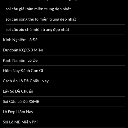
soi cầu giải tám miền trung đẹp nhất
soi cầu song thủ lô miền trung đẹp nhất
soi cầu xỉu chủ miền trung đẹp nhất
Kinh Nghiệm Lô Đề
Dự đoán KQXS 3 Miền
Kinh Nghiệm Lô Đề
Hôm Nay Đánh Con Gì
Cách Ăn Lô Đề Chiều Nay
Lấy Số Đề Chuẩn
Soi Cầu Lô Đề XSMB
Lô Đẹp Hôm Nay
Soi Lô MB Miễn Phí