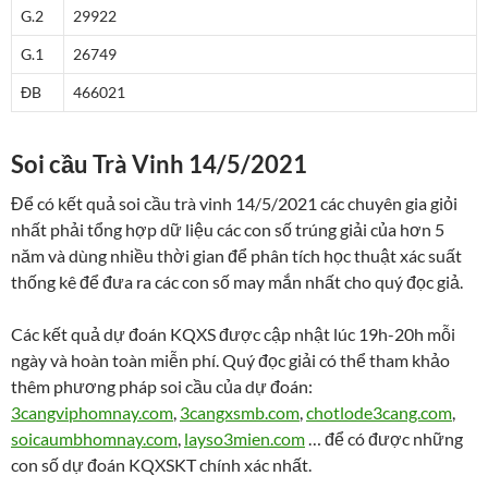
G.2
29922
G.1
26749
ĐB
466021
Soi cầu Trà Vinh 14/5/2021
Để có kết quả soi cầu trà vinh 14/5/2021 các chuyên gia giỏi
nhất phải tổng hợp dữ liệu các con số trúng giải của hơn 5
năm và dùng nhiều thời gian để phân tích học thuật xác suất
thống kê để đưa ra các con số may mắn nhất cho quý đọc giả.
Các kết quả dự đoán KQXS được cập nhật lúc 19h-20h mỗi
ngày và hoàn toàn miễn phí. Quý đọc giải có thể tham khảo
thêm phương pháp soi cầu của dự đoán:
3cangviphomnay.com
,
3cangxsmb.com
,
chotlode3cang.com
,
soicaumbhomnay.com
,
layso3mien.com
… để có được những
con số dự đoán KQXSKT chính xác nhất.