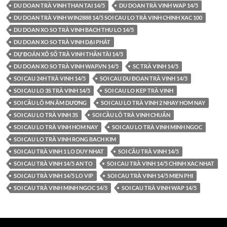
DU DOAN TRÀ VINH THAN TAI 14/5
DU DOAN TRÀ VINH WAP 14/5
DU DOAN TRÀ VINH WIN2888 14/5 SOI CAU LO TRÀ VINH CHINH XAC 100
DU DOAN XO SO TRÀ VINH BACH THU LO 14/5
DU DOAN XO SO TRÀ VINH DẠI PHÁT
DỰ ĐOÁN XỔ SỐ TRÀ VINH THẦN TÀI 14/5
DU DOAN XO SO TRÀ VINH WAP.VN 14/5
SC TRÀ VINH 14/5
SOI CAU 24H TRÀ VINH 14/5
SOI CAU DU ĐOAN TRÀ VINH 14/5
SOI CAU LO 3S TRÀ VINH 14/5
SOI CAU LO KEP TRÀ VINH
SOI CẦU LÔ MN ÂM DƯƠNG
SOI CAU LO TRÀ VINH 2 NHAY HOM NAY
SOI CAU LO TRÀ VINH 3S
SOI CẦU LÔ TRÀ VINH CHUẨN
SOI CAU LO TRÀ VINH HOM NAY
SOI CAU LO TRÀ VINH MINH NGOC
SOI CAU LO TRÀ VINH RONG BACH KIM
SOI CAU TRÀ VINH 1 LO DUY NHAT
SOI CẦU TRÀ VINH 14/5
SOI CAU TRÀ VINH 14/5 AN TO
SOI CAU TRÀ VINH 14/5 CHINH XAC NHAT
SOI CAU TRÀ VINH 14/5 LO VIP
SOI CAU TRÀ VINH 14/5 MIEN PHI
SOI CAU TRÀ VINH MINH NGOC 14/5
SOI CAU TRÀ VINH WAP 14/5