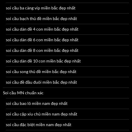
soi cầu ba càng víp miền bắc đẹp nhất
soi cầu bạch thủ đề miền bắc đẹp nhất
soi cầu dàn đề 4 con miền bắc đẹp nhất
soi cầu dàn đề 6 con miền bắc đẹp nhất
soi cầu dàn đề 8 con miền bắc đẹp nhất
soi cầu dàn đề 10 con miền bắc đẹp nhất
soi cầu song thủ đề miền bắc đẹp nhất
soi cầu đề đầu đuôi miền bắc đẹp nhất
Soi cầu MN chuẩn xác
soi cầu bao lô miền nam đẹp nhất
soi cầu cặp xíu chủ miền nam đẹp nhất
soi cầu đặc biệt miền nam đẹp nhất