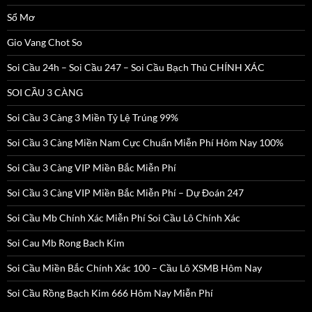
Sổ Mơ
Gio Vang Chot So
Soi Cầu 24h – Soi Cầu 247 – Soi Cầu Bạch Thủ CHÍNH XÁC
SOI CẦU 3 CÀNG
Soi Cầu 3 Càng 3 Miền Tỷ Lệ Trúng 99%
Soi Cầu 3 Càng Miền Nam Cực Chuẩn Miễn Phí Hôm Nay 100%
Soi Cầu 3 Càng VIP Miền Bắc Miễn Phí
Soi Cầu 3 Càng VIP Miền Bắc Miễn Phí – Dự Đoán 247
Soi Cầu Mb Chính Xác Miễn Phí Soi Cầu Lô Chính Xác
Soi Cau Mb Rong Bach Kim
Soi Cầu Miền Bắc Chính Xác 100 – Cầu Lô XSMB Hôm Nay
Soi Cầu Rồng Bạch Kim 666 Hôm Nay Miễn Phí