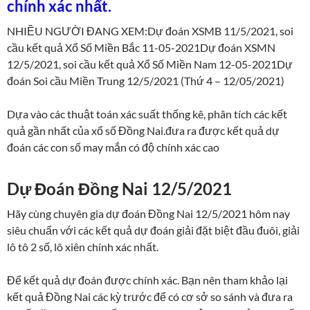
chính xác nhất.
NHIỀU NGƯỜI ĐANG XEM:Dự đoán XSMB 11/5/2021, soi
cầu kết quả Xổ Số Miền Bắc 11-05-2021Dự đoán XSMN
12/5/2021, soi cầu kết quả Xổ Số Miền Nam 12-05-2021Dự
đoán Soi cầu Miền Trung 12/5/2021 (Thứ 4 – 12/05/2021)
Dựa vào các thuật toán xác suất thống kê, phân tích các kết
quả gần nhất của xổ số Đồng Nai.đưa ra được kết quả dự
đoán các con số may mắn có độ chính xác cao
Dự Đoán Đồng Nai 12/5/2021
Hãy cùng chuyên gia dự đoán Đồng Nai 12/5/2021 hôm nay
siêu chuẩn với các kết quả dự đoán giải đặt biệt đầu đuôi, giải
lô tô 2 số, lô xiên chính xác nhất.
Để kết quả dự đoán được chính xác. Bạn nên tham khảo lại
kết quả Đồng Nai các kỳ trước để có cơ sở so sánh và đưa ra