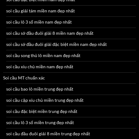
soi cầu giải tám miền nam đẹp nhất
soi cầu lô 3 số miền nam đẹp nhất
soi cầu sớ đầu đuôi giải 8 miền nam đẹp nhất
soi cầu sớ đầu đuôi giải đặc biệt miền nam đẹp nhất
soi cầu song thủ lô miền nam đẹp nhất
soi cầu xíu chủ miền nam đẹp nhất
Soi cầu MT chuẩn xác
soi cầu bao lô miền trung đẹp nhất
soi cầu cặp xíu chủ miền trung đẹp nhất
soi cầu đặc biệt miền trung đẹp nhất
soi cầu lô 3 số miền trung đẹp nhất
soi cầu đầu đuôi giải 8 miền trung đẹp nhất