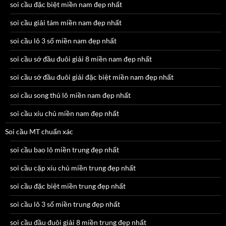
soi cầu đặc biệt miền nam đẹp nhất
soi cầu giải tám miền nam đẹp nhất
soi cầu lô 3 số miền nam đẹp nhất
soi cầu sớ đầu đuôi giải 8 miền nam đẹp nhất
soi cầu sớ đầu đuôi giải đặc biệt miền nam đẹp nhất
soi cầu song thủ lô miền nam đẹp nhất
soi cầu xíu chủ miền nam đẹp nhất
Soi cầu MT chuẩn xác
soi cầu bao lô miền trung đẹp nhất
soi cầu cặp xíu chủ miền trung đẹp nhất
soi cầu đặc biệt miền trung đẹp nhất
soi cầu lô 3 số miền trung đẹp nhất
soi cầu đầu đuôi giải 8 miền trung đẹp nhất