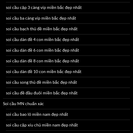
soi cầu cặp 3 càng víp miền bắc đẹp nhất
soi cầu ba càng víp miền bắc đẹp nhất
soi cầu bạch thủ đề miền bắc đẹp nhất
soi cầu dàn đề 4 con miền bắc đẹp nhất
soi cầu dàn đề 6 con miền bắc đẹp nhất
soi cầu dàn đề 8 con miền bắc đẹp nhất
soi cầu dàn đề 10 con miền bắc đẹp nhất
soi cầu song thủ đề miền bắc đẹp nhất
soi cầu đề đầu đuôi miền bắc đẹp nhất
Soi cầu MN chuẩn xác
soi cầu bao lô miền nam đẹp nhất
soi cầu cặp xíu chủ miền nam đẹp nhất