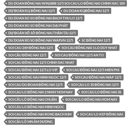
DU DOAN ĐỒNG NAI WIN2888 12/5 SOI CAU LO ĐỒNG NAI CHINH XAC 100
DỰ ĐOÁN KQ ĐỒNG NAI 12/5
DU DOAN KQĐỒNG NAI 12/5
DU DOAN XO SO ĐỒNG NAI BACH THU LO 12/5
DU DOAN XO SO ĐỒNG NAI DẠI PHÁT
DỰ ĐOÁN XỔ SỐ ĐỒNG NAI THẦN TÀI 12/5
DU DOAN XO SO ĐỒNG NAI WAP.VN 12/5
SC ĐỒNG NAI 12/5
SOI CAU 24H ĐỒNG NAI 12/5
SOI CAU ĐỒNG NAI 1 LO DUY NHAT
SOI CẦU ĐỒNG NAI 12/5
SOI CAU ĐỒNG NAI 12/5 AN TO
SOI CAU ĐỒNG NAI 12/5 CHINH XAC NHAT
SOI CAU ĐỒNG NAI 12/5 LO VIP
SOI CAU ĐỒNG NAI 12/5 MIEN PHI
SOI CAU ĐỒNG NAI MINH NGOC 12/5
SOI CAU ĐỒNG NAI WAP 12/5
SOI CAU DU ĐOAN ĐỒNG NAI 12/5
SOI CAU LO 3S ĐỒNG NAI 12/5
SOI CAU LO ĐỒNG NAI 2 NHAY HOM NAY
SOI CAU LO ĐỒNG NAI 3S
SOI CẦU LÔ ĐỒNG NAI CHUẨN
SOI CAU LO ĐỒNG NAI HOM NAY
SOI CAU LO ĐỒNG NAI MINH NGOC
SOI CAU LO ĐỒNG NAI RONG BACH KIM
SOI CAU LO KEP ĐỒNG NAI
SOI CẦU LÔ MN ÂM DƯƠNG