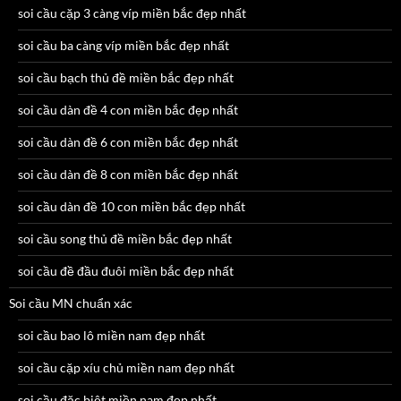
soi cầu cặp 3 càng víp miền bắc đẹp nhất
soi cầu ba càng víp miền bắc đẹp nhất
soi cầu bạch thủ đề miền bắc đẹp nhất
soi cầu dàn đề 4 con miền bắc đẹp nhất
soi cầu dàn đề 6 con miền bắc đẹp nhất
soi cầu dàn đề 8 con miền bắc đẹp nhất
soi cầu dàn đề 10 con miền bắc đẹp nhất
soi cầu song thủ đề miền bắc đẹp nhất
soi cầu đề đầu đuôi miền bắc đẹp nhất
Soi cầu MN chuẩn xác
soi cầu bao lô miền nam đẹp nhất
soi cầu cặp xíu chủ miền nam đẹp nhất
soi cầu đặc biệt miền nam đẹp nhất