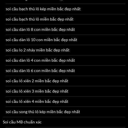
soi cầu bạch thủ lô kép miền bắc đẹp nhất
soi cầu bạch thủ lô miền bắc đẹp nhất
soi cầu dàn lô 8 con miền bắc đẹp nhất
soi cầu dàn lô 10 con miền bắc đẹp nhất
soi cầu lo 2 nháy miền bắc đẹp nhất
soi cầu dàn lô 4 con miền bắc đẹp nhất
soi cầu dàn lô 6 con miền bắc đẹp nhất
soi cầu lô xiên 2 miền bắc đẹp nhất
soi cầu lô xiên 3 miền bắc đẹp nhất
soi cầu lô xiên 4 miền bắc đẹp nhất
soi cầu song thủ lô kép miền bắc đẹp nhất
Soi cầu MB chuẩn xác