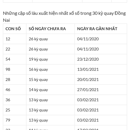
Những cặp số lâu xuất hiện nhất xổ số trong 30 kỳ quay Đồng
Nai
CON SỐ
SỐ NGÀY CHƯA RA
NGÀY RA GẦN NHẤT
12
26 kỳ quay
04/11/2020
22
26 kỳ quay
04/11/2020
54
19 kỳ quay
23/12/2020
98
16 kỳ quay
13/01/2021
28
15 kỳ quay
20/01/2021
46
14 kỳ quay
27/01/2021
36
13 kỳ quay
03/02/2021
25
13 kỳ quay
03/02/2021
79
13 kỳ quay
03/02/2021