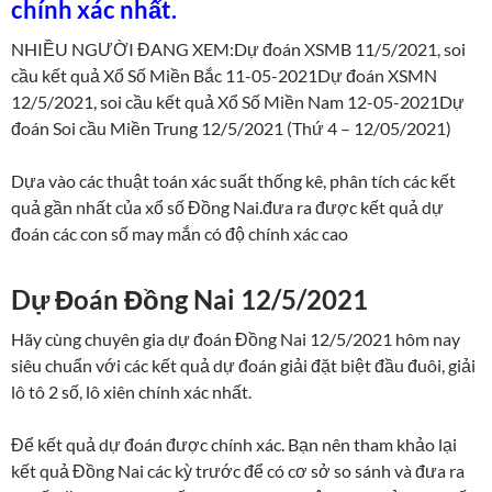
chính xác nhất.
NHIỀU NGƯỜI ĐANG XEM:Dự đoán XSMB 11/5/2021, soi
cầu kết quả Xổ Số Miền Bắc 11-05-2021Dự đoán XSMN
12/5/2021, soi cầu kết quả Xổ Số Miền Nam 12-05-2021Dự
đoán Soi cầu Miền Trung 12/5/2021 (Thứ 4 – 12/05/2021)
Dựa vào các thuật toán xác suất thống kê, phân tích các kết
quả gần nhất của xổ số Đồng Nai.đưa ra được kết quả dự
đoán các con số may mắn có độ chính xác cao
Dự Đoán Đồng Nai 12/5/2021
Hãy cùng chuyên gia dự đoán Đồng Nai 12/5/2021 hôm nay
siêu chuẩn với các kết quả dự đoán giải đặt biệt đầu đuôi, giải
lô tô 2 số, lô xiên chính xác nhất.
Để kết quả dự đoán được chính xác. Bạn nên tham khảo lại
kết quả Đồng Nai các kỳ trước để có cơ sở so sánh và đưa ra