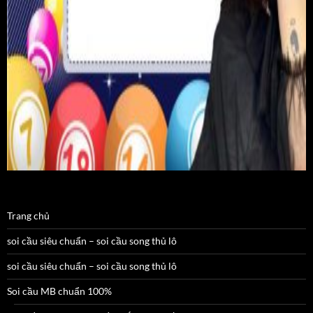
Trang chủ
soi cầu siêu chuẩn – soi cầu song thủ lô
soi cầu siêu chuẩn – soi cầu song thủ lô
Soi cầu MB chuẩn 100%