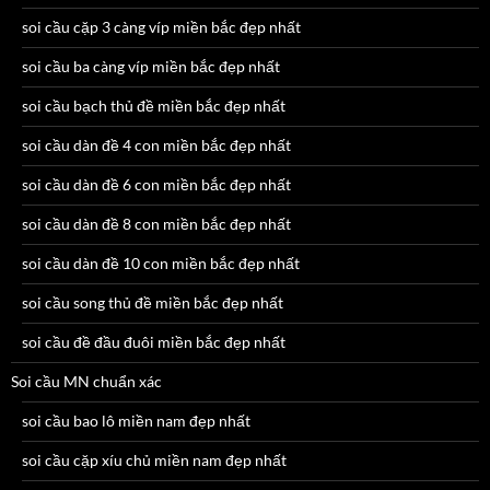
soi cầu cặp 3 càng víp miền bắc đẹp nhất
soi cầu ba càng víp miền bắc đẹp nhất
soi cầu bạch thủ đề miền bắc đẹp nhất
soi cầu dàn đề 4 con miền bắc đẹp nhất
soi cầu dàn đề 6 con miền bắc đẹp nhất
soi cầu dàn đề 8 con miền bắc đẹp nhất
soi cầu dàn đề 10 con miền bắc đẹp nhất
soi cầu song thủ đề miền bắc đẹp nhất
soi cầu đề đầu đuôi miền bắc đẹp nhất
Soi cầu MN chuẩn xác
soi cầu bao lô miền nam đẹp nhất
soi cầu cặp xíu chủ miền nam đẹp nhất