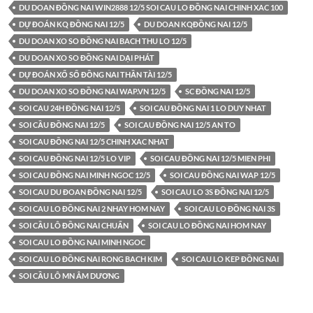
DU DOAN ĐỒNG NAI WIN2888 12/5 SOI CAU LO ĐỒNG NAI CHINH XAC 100
DỰ ĐOÁN KQ ĐỒNG NAI 12/5
DU DOAN KQĐỒNG NAI 12/5
DU DOAN XO SO ĐỒNG NAI BACH THU LO 12/5
DU DOAN XO SO ĐỒNG NAI DẠI PHÁT
DỰ ĐOÁN XỔ SỐ ĐỒNG NAI THẦN TÀI 12/5
DU DOAN XO SO ĐỒNG NAI WAP.VN 12/5
SC ĐỒNG NAI 12/5
SOI CAU 24H ĐỒNG NAI 12/5
SOI CAU ĐỒNG NAI 1 LO DUY NHAT
SOI CẦU ĐỒNG NAI 12/5
SOI CAU ĐỒNG NAI 12/5 AN TO
SOI CAU ĐỒNG NAI 12/5 CHINH XAC NHAT
SOI CAU ĐỒNG NAI 12/5 LO VIP
SOI CAU ĐỒNG NAI 12/5 MIEN PHI
SOI CAU ĐỒNG NAI MINH NGOC 12/5
SOI CAU ĐỒNG NAI WAP 12/5
SOI CAU DU ĐOAN ĐỒNG NAI 12/5
SOI CAU LO 3S ĐỒNG NAI 12/5
SOI CAU LO ĐỒNG NAI 2 NHAY HOM NAY
SOI CAU LO ĐỒNG NAI 3S
SOI CẦU LÔ ĐỒNG NAI CHUẨN
SOI CAU LO ĐỒNG NAI HOM NAY
SOI CAU LO ĐỒNG NAI MINH NGOC
SOI CAU LO ĐỒNG NAI RONG BACH KIM
SOI CAU LO KEP ĐỒNG NAI
SOI CẦU LÔ MN ÂM DƯƠNG