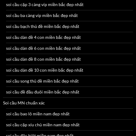
soi cầu cặp 3 càng víp miền bắc đẹp nhất
soi cầu ba càng víp miền bắc đẹp nhất
soi cầu bạch thủ đề miền bắc đẹp nhất
soi cầu dàn đề 4 con miền bắc đẹp nhất
soi cầu dàn đề 6 con miền bắc đẹp nhất
soi cầu dàn đề 8 con miền bắc đẹp nhất
soi cầu dàn đề 10 con miền bắc đẹp nhất
soi cầu song thủ đề miền bắc đẹp nhất
soi cầu đề đầu đuôi miền bắc đẹp nhất
Soi cầu MN chuẩn xác
soi cầu bao lô miền nam đẹp nhất
soi cầu cặp xíu chủ miền nam đẹp nhất
soi cầu đặc biệt miền nam đẹp nhất