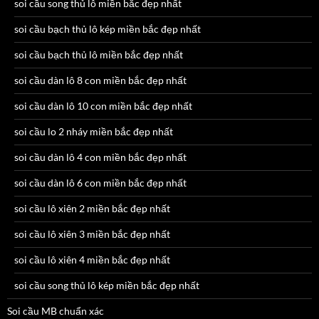
soi cầu song thủ lô miền bắc đẹp nhất
soi cầu bạch thủ lô kép miền bắc đẹp nhất
soi cầu bạch thủ lô miền bắc đẹp nhất
soi cầu dàn lô 8 con miền bắc đẹp nhất
soi cầu dàn lô 10 con miền bắc đẹp nhất
soi cầu lo 2 nháy miền bắc đẹp nhất
soi cầu dàn lô 4 con miền bắc đẹp nhất
soi cầu dàn lô 6 con miền bắc đẹp nhất
soi cầu lô xiên 2 miền bắc đẹp nhất
soi cầu lô xiên 3 miền bắc đẹp nhất
soi cầu lô xiên 4 miền bắc đẹp nhất
soi cầu song thủ lô kép miền bắc đẹp nhất
Soi cầu MB chuẩn xác