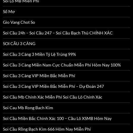
Soi Lô MB Miễn Phí
Sổ Mơ
Gio Vang Chot So
Soi Cầu 24h – Soi Cầu 247 – Soi Cầu Bạch Thủ CHÍNH XÁC
SOI CẦU 3 CÀNG
Soi Cầu 3 Càng 3 Miền Tỷ Lệ Trúng 99%
Soi Cầu 3 Càng Miền Nam Cực Chuẩn Miễn Phí Hôm Nay 100%
Soi Cầu 3 Càng VIP Miền Bắc Miễn Phí
Soi Cầu 3 Càng VIP Miền Bắc Miễn Phí – Dự Đoán 247
Soi Cầu Mb Chính Xác Miễn Phí Soi Cầu Lô Chính Xác
Soi Cau Mb Rong Bach Kim
Soi Cầu Miền Bắc Chính Xác 100 – Cầu Lô XSMB Hôm Nay
Soi Cầu Rồng Bạch Kim 666 Hôm Nay Miễn Phí