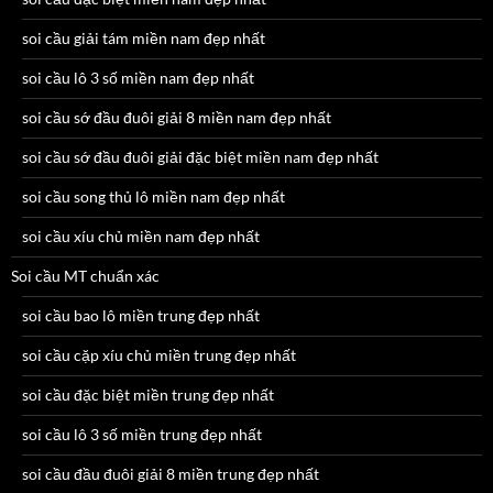
soi cầu giải tám miền nam đẹp nhất
soi cầu lô 3 số miền nam đẹp nhất
soi cầu sớ đầu đuôi giải 8 miền nam đẹp nhất
soi cầu sớ đầu đuôi giải đặc biệt miền nam đẹp nhất
soi cầu song thủ lô miền nam đẹp nhất
soi cầu xíu chủ miền nam đẹp nhất
Soi cầu MT chuẩn xác
soi cầu bao lô miền trung đẹp nhất
soi cầu cặp xíu chủ miền trung đẹp nhất
soi cầu đặc biệt miền trung đẹp nhất
soi cầu lô 3 số miền trung đẹp nhất
soi cầu đầu đuôi giải 8 miền trung đẹp nhất