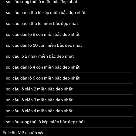
soi cầu song thủ lô miền bắc đẹp nhất
soi cầu bạch thủ lô kép miền bắc đẹp nhất
soi cầu bạch thủ lô miền bắc đẹp nhất
soi cầu dàn lô 8 con miền bắc đẹp nhất
soi cầu dàn lô 10 con miền bắc đẹp nhất
soi cầu lo 2 nháy miền bắc đẹp nhất
soi cầu dàn lô 4 con miền bắc đẹp nhất
soi cầu dàn lô 6 con miền bắc đẹp nhất
soi cầu lô xiên 2 miền bắc đẹp nhất
soi cầu lô xiên 3 miền bắc đẹp nhất
soi cầu lô xiên 4 miền bắc đẹp nhất
soi cầu song thủ lô kép miền bắc đẹp nhất
Soi cầu MB chuẩn xác