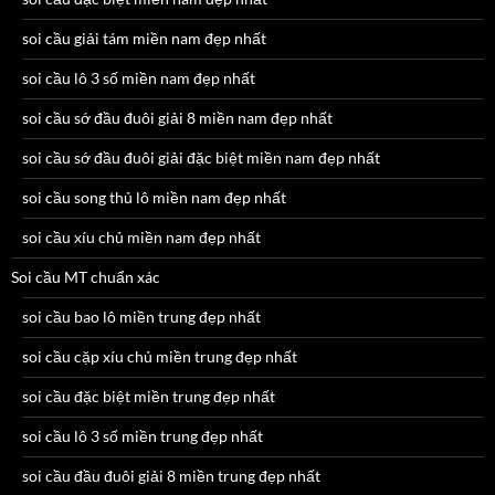
soi cầu giải tám miền nam đẹp nhất
soi cầu lô 3 số miền nam đẹp nhất
soi cầu sớ đầu đuôi giải 8 miền nam đẹp nhất
soi cầu sớ đầu đuôi giải đặc biệt miền nam đẹp nhất
soi cầu song thủ lô miền nam đẹp nhất
soi cầu xíu chủ miền nam đẹp nhất
Soi cầu MT chuẩn xác
soi cầu bao lô miền trung đẹp nhất
soi cầu cặp xíu chủ miền trung đẹp nhất
soi cầu đặc biệt miền trung đẹp nhất
soi cầu lô 3 số miền trung đẹp nhất
soi cầu đầu đuôi giải 8 miền trung đẹp nhất