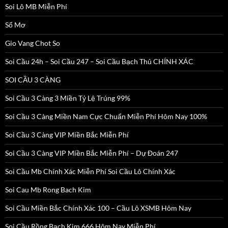
Soi Lô MB Miễn Phí
Sổ Mơ
Gio Vang Chot So
Soi Cầu 24h – Soi Cầu 247 – Soi Cầu Bạch Thủ CHÍNH XÁC
SOI CẦU 3 CÀNG
Soi Cầu 3 Càng 3 Miền Tỷ Lệ Trúng 99%
Soi Cầu 3 Càng Miền Nam Cực Chuẩn Miễn Phí Hôm Nay 100%
Soi Cầu 3 Càng VIP Miền Bắc Miễn Phí
Soi Cầu 3 Càng VIP Miền Bắc Miễn Phí – Dự Đoán 247
Soi Cầu Mb Chính Xác Miễn Phí Soi Cầu Lô Chính Xác
Soi Cau Mb Rong Bach Kim
Soi Cầu Miền Bắc Chính Xác 100 – Cầu Lô XSMB Hôm Nay
Soi Cầu Rồng Bạch Kim 666 Hôm Nay Miễn Phí