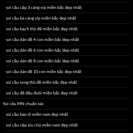
soi cầu cặp 3 càng víp miền bắc đẹp nhất
soi cầu ba càng víp miền bắc đẹp nhất
soi cầu bạch thủ đề miền bắc đẹp nhất
soi cầu dàn đề 4 con miền bắc đẹp nhất
soi cầu dàn đề 6 con miền bắc đẹp nhất
soi cầu dàn đề 8 con miền bắc đẹp nhất
soi cầu dàn đề 10 con miền bắc đẹp nhất
soi cầu song thủ đề miền bắc đẹp nhất
soi cầu đề đầu đuôi miền bắc đẹp nhất
Soi cầu MN chuẩn xác
soi cầu bao lô miền nam đẹp nhất
soi cầu cặp xíu chủ miền nam đẹp nhất