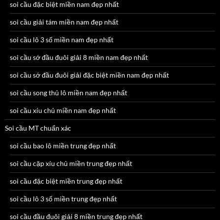
soi cầu đặc biệt miền nam đẹp nhất
soi cầu giải tám miền nam đẹp nhất
soi cầu lô 3 số miền nam đẹp nhất
soi cầu sớ đầu đuôi giải 8 miền nam đẹp nhất
soi cầu sớ đầu đuôi giải đặc biệt miền nam đẹp nhất
soi cầu song thủ lô miền nam đẹp nhất
soi cầu xíu chủ miền nam đẹp nhất
Soi cầu MT chuẩn xác
soi cầu bao lô miền trung đẹp nhất
soi cầu cặp xíu chủ miền trung đẹp nhất
soi cầu đặc biệt miền trung đẹp nhất
soi cầu lô 3 số miền trung đẹp nhất
soi cầu đầu đuôi giải 8 miền trung đẹp nhất