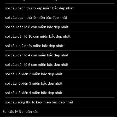
soi cầu bạch thủ lô kép miền bắc đẹp nhất
soi cầu bạch thủ lô miền bắc đẹp nhất
soi cầu dàn lô 8 con miền bắc đẹp nhất
soi cầu dàn lô 10 con miền bắc đẹp nhất
soi cầu lo 2 nháy miền bắc đẹp nhất
soi cầu dàn lô 4 con miền bắc đẹp nhất
soi cầu dàn lô 6 con miền bắc đẹp nhất
soi cầu lô xiên 2 miền bắc đẹp nhất
soi cầu lô xiên 3 miền bắc đẹp nhất
soi cầu lô xiên 4 miền bắc đẹp nhất
soi cầu song thủ lô kép miền bắc đẹp nhất
Soi cầu MB chuẩn xác