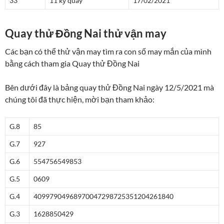
33
11 kỳ quay
17/02/2021
Quay thử Đồng Nai thử vận may
Các bạn có thể thử vận may tìm ra con số may mắn của mình
bằng cách tham gia Quay thử Đồng Nai
Bên dưới đây là bảng quay thử Đồng Nai ngày 12/5/2021 mà
chúng tôi đã thực hiện, mời bạn tham khảo:
G.8
85
G.7
927
G.6
5547
5654
9853
G.5
0609
G.4
40997
90496
89700
47298
72535
12042
61840
G.3
16288
50429