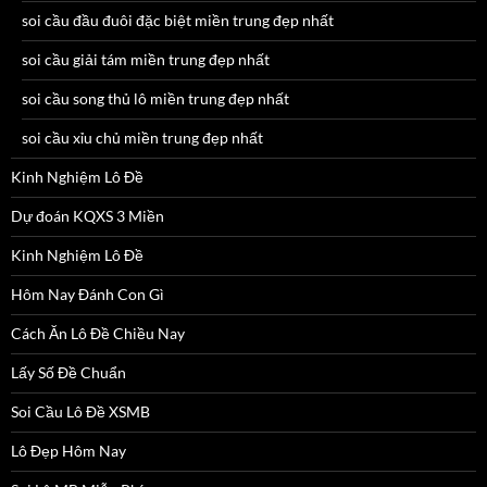
soi cầu đầu đuôi đặc biệt miền trung đẹp nhất
soi cầu giải tám miền trung đẹp nhất
soi cầu song thủ lô miền trung đẹp nhất
soi cầu xỉu chủ miền trung đẹp nhất
Kinh Nghiệm Lô Đề
Dự đoán KQXS 3 Miền
Kinh Nghiệm Lô Đề
Hôm Nay Đánh Con Gì
Cách Ăn Lô Đề Chiều Nay
Lấy Số Đề Chuẩn
Soi Cầu Lô Đề XSMB
Lô Đẹp Hôm Nay