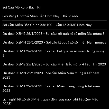
Soi Cau Mb Rong Bach Kim
Giờ Vàng Chốt Số Miền Bắc Hôm Nay – Xổ Số 666
Soi Cầu Miền Bắc Chính Xác 100 – Cầu Lô XSMB Hôm Nay
Dự đoán XSMB 26/1/2023 – Soi cầu kết quả xổ số miền Bắc mùng 5
Dự đoán XSMN 26/1/2023 – Soi cầu kết quả xổ số miền Nam mùng 5
Dự đoán XSMT 26/1/2023 – Soi cầu kết quả xổ số miền Trung mùng
5
Dự đoán XSMB 25/1/2023 – Soi cầu Miền Bắc mùng 4 Tết năm 2023
Dự đoán XSMN 25/1/2023 – Soi cầu Miền Nam mùng 4 Tết năm
2023
Dự đoán XSMT 25/1/2023 – Soi cầu Miền Trung mùng 4 Tết năm
2023
Lịch nghỉ Tết xổ số 3 Miền, quay đến ngày nào nghỉ Tết Quý Mão
2023?