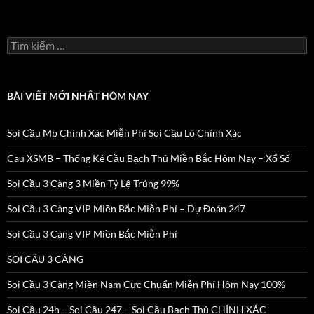
Tìm
kiếm
cho:
BÀI VIẾT MỚI NHẤT HÔM NAY
Soi Cầu Mb Chính Xác Miễn Phí Soi Cầu Lô Chính Xác
Cau XSMB – Thống Kê Cầu Bạch Thủ Miền Bắc Hôm Nay – Xổ Số
Soi Cầu 3 Càng 3 Miền Tỷ Lệ Trúng 99%
Soi Cầu 3 Càng VIP Miền Bắc Miễn Phí – Dự Đoán 247
Soi Cầu 3 Càng VIP Miền Bắc Miễn Phí
SOI CẦU 3 CÀNG
Soi Cầu 3 Càng Miền Nam Cực Chuẩn Miễn Phí Hôm Nay 100%
Soi Cầu 24h – Soi Cầu 247 – Soi Cầu Bạch Thủ CHÍNH XÁC