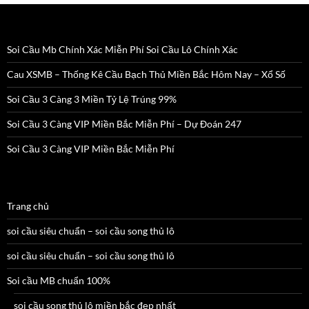
Soi Cầu Mb Chính Xác Miễn Phí Soi Cầu Lô Chính Xác
Cau XSMB – Thống Kê Cầu Bạch Thủ Miền Bắc Hôm Nay – Xổ Số
Soi Cầu 3 Càng 3 Miền Tỷ Lệ Trúng 99%
Soi Cầu 3 Càng VIP Miền Bắc Miễn Phí – Dự Đoán 247
Soi Cầu 3 Càng VIP Miền Bắc Miễn Phí
Trang chủ
soi cầu siêu chuẩn – soi cầu song thủ lô
soi cầu siêu chuẩn – soi cầu song thủ lô
Soi cầu MB chuẩn 100%
soi cầu song thủ lô miền bắc đẹp nhất