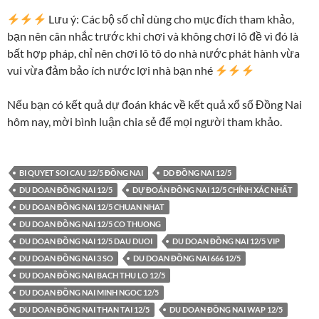
Lưu ý: Các bộ số chỉ dùng cho mục đích tham khảo,
bạn nên cân nhắc trước khi chơi và không chơi lô đề vì đó là
bất hợp pháp, chỉ nên chơi lô tô do nhà nước phát hành vừa
vui vừa đảm bảo ích nước lợi nhà bạn nhé
Nếu bạn có kết quả dự đoán khác về kết quả xổ số Đồng Nai
hôm nay, mời bình luận chia sẻ để mọi người tham khảo.
BI QUYET SOI CAU 12/5 ĐỒNG NAI
DD ĐỒNG NAI 12/5
DU DOAN ĐỒNG NAI 12/5
DỰ ĐOÁN ĐỒNG NAI 12/5 CHÍNH XÁC NHẤT
DU DOAN ĐỒNG NAI 12/5 CHUAN NHAT
DU DOAN ĐỒNG NAI 12/5 CO THUONG
DU DOAN ĐỒNG NAI 12/5 DAU DUOI
DU DOAN ĐỒNG NAI 12/5 VIP
DU DOAN ĐỒNG NAI 3 SO
DU DOAN ĐỒNG NAI 666 12/5
DU DOAN ĐỒNG NAI BACH THU LO 12/5
DU DOAN ĐỒNG NAI MINH NGOC 12/5
DU DOAN ĐỒNG NAI THAN TAI 12/5
DU DOAN ĐỒNG NAI WAP 12/5