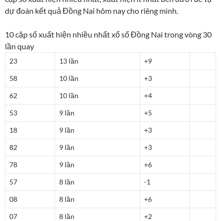
dự đoán kết quả Đồng Nai hôm nay cho riêng mình.
10 cặp số xuất hiện nhiều nhất xổ số Đồng Nai trong vòng 30
lần quay
23
13 lần
+9
58
10 lần
+3
62
10 lần
+4
53
9 lần
+5
18
9 lần
+3
82
9 lần
+3
78
9 lần
+6
57
8 lần
-1
08
8 lần
+6
07
8 lần
+2