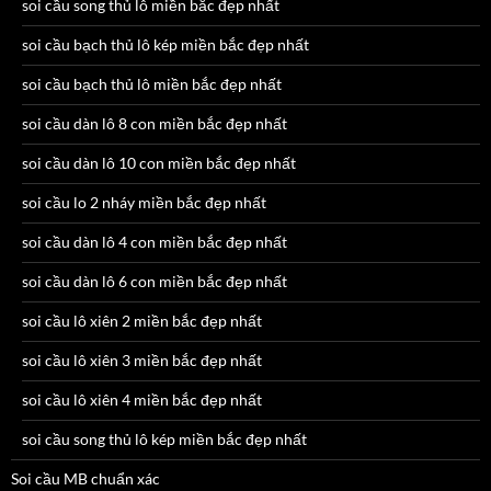
soi cầu song thủ lô miền bắc đẹp nhất
soi cầu bạch thủ lô kép miền bắc đẹp nhất
soi cầu bạch thủ lô miền bắc đẹp nhất
soi cầu dàn lô 8 con miền bắc đẹp nhất
soi cầu dàn lô 10 con miền bắc đẹp nhất
soi cầu lo 2 nháy miền bắc đẹp nhất
soi cầu dàn lô 4 con miền bắc đẹp nhất
soi cầu dàn lô 6 con miền bắc đẹp nhất
soi cầu lô xiên 2 miền bắc đẹp nhất
soi cầu lô xiên 3 miền bắc đẹp nhất
soi cầu lô xiên 4 miền bắc đẹp nhất
soi cầu song thủ lô kép miền bắc đẹp nhất
Soi cầu MB chuẩn xác