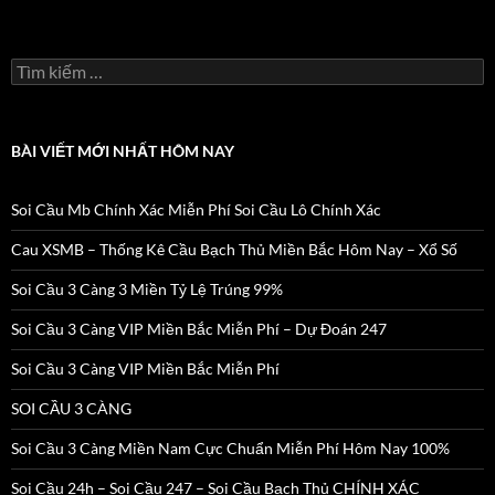
Tìm
kiếm
cho:
BÀI VIẾT MỚI NHẤT HÔM NAY
Soi Cầu Mb Chính Xác Miễn Phí Soi Cầu Lô Chính Xác
Cau XSMB – Thống Kê Cầu Bạch Thủ Miền Bắc Hôm Nay – Xổ Số
Soi Cầu 3 Càng 3 Miền Tỷ Lệ Trúng 99%
Soi Cầu 3 Càng VIP Miền Bắc Miễn Phí – Dự Đoán 247
Soi Cầu 3 Càng VIP Miền Bắc Miễn Phí
SOI CẦU 3 CÀNG
Soi Cầu 3 Càng Miền Nam Cực Chuẩn Miễn Phí Hôm Nay 100%
Soi Cầu 24h – Soi Cầu 247 – Soi Cầu Bạch Thủ CHÍNH XÁC