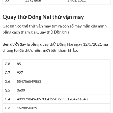
33
11 kỳ quay
17/02/2021
Quay thử Đồng Nai thử vận may
Các bạn có thể thử vận may tìm ra con số may mắn của mình
bằng cách tham gia Quay thử Đồng Nai
Bên dưới đây là bảng quay thử Đồng Nai ngày 12/5/2021 mà
chúng tôi đã thực hiện, mời bạn tham khảo:
G.8
85
G.7
927
G.6
5547
5654
9853
G.5
0609
G.4
40997
90496
89700
47298
72535
12042
61840
G.3
16288
50429