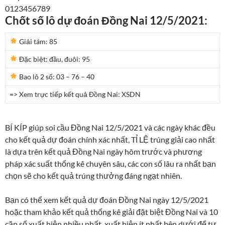
0
1
2
3
4
5
6
7
8
9
Chốt số lô dự đoán Đồng Nai 12/5/2021:
Giải tám:
85
Đặc biệt: đầu, đuôi:
95
Bao lô 2 số:
03 – 76 – 40
=> Xem trực tiếp kết quả Đồng Nai: XSDN
BÍ KÍP giúp soi cầu Đồng Nai 12/5/2021 và các ngày khác đều
cho kết quả dự đoán chính xác nhất, TỈ LỆ trúng giải cao nhất
là dựa trên kết quả Đồng Nai ngày hôm trước và phương
pháp xác suất thống kê chuyên sâu, các con số lâu ra nhất bạn
chọn sẽ cho kết quả trúng thưởng đáng ngạt nhiên.
Bạn có thể xem kết quả dự đoán Đồng Nai ngày 12/5/2021
hoặc tham khảo kết quả thống kê giải đặt biệt Đồng Nai và 10
cặp số xuất hiện nhiều nhất, xuất hiện ít nhất bên dưới để tự