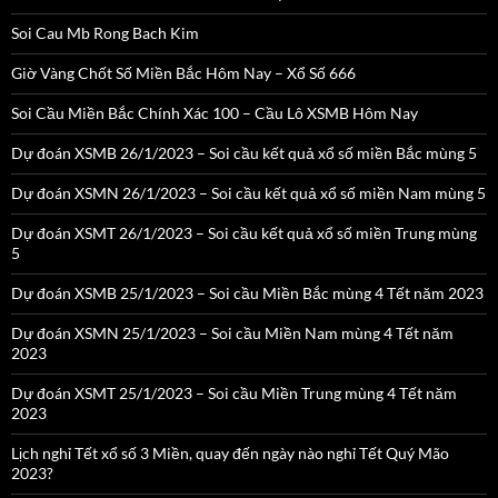
Soi Cau Mb Rong Bach Kim
Giờ Vàng Chốt Số Miền Bắc Hôm Nay – Xổ Số 666
Soi Cầu Miền Bắc Chính Xác 100 – Cầu Lô XSMB Hôm Nay
Dự đoán XSMB 26/1/2023 – Soi cầu kết quả xổ số miền Bắc mùng 5
Dự đoán XSMN 26/1/2023 – Soi cầu kết quả xổ số miền Nam mùng 5
Dự đoán XSMT 26/1/2023 – Soi cầu kết quả xổ số miền Trung mùng
5
Dự đoán XSMB 25/1/2023 – Soi cầu Miền Bắc mùng 4 Tết năm 2023
Dự đoán XSMN 25/1/2023 – Soi cầu Miền Nam mùng 4 Tết năm
2023
Dự đoán XSMT 25/1/2023 – Soi cầu Miền Trung mùng 4 Tết năm
2023
Lịch nghỉ Tết xổ số 3 Miền, quay đến ngày nào nghỉ Tết Quý Mão
2023?