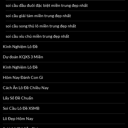
soi cầu đầu đuôi đặc biệt miền trung đẹp nhất
soi cầu giải tám miền trung đẹp nhất
soi cầu song thủ lô miền trung đẹp nhất
soi cầu xỉu chủ miền trung đẹp nhất
Kinh Nghiệm Lô Đề
Dự đoán KQXS 3 Miền
Kinh Nghiệm Lô Đề
Hôm Nay Đánh Con Gì
Cách Ăn Lô Đề Chiều Nay
Lấy Số Đề Chuẩn
Soi Cầu Lô Đề XSMB
Lô Đẹp Hôm Nay