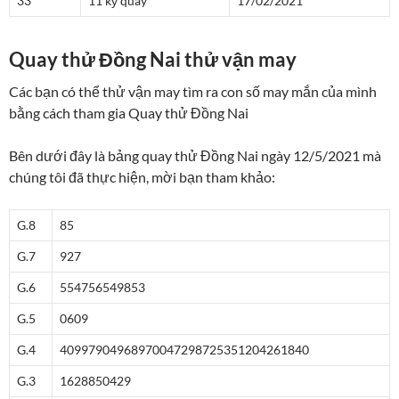
33
11 kỳ quay
17/02/2021
Quay thử Đồng Nai thử vận may
Các bạn có thể thử vận may tìm ra con số may mắn của mình
bằng cách tham gia Quay thử Đồng Nai
Bên dưới đây là bảng quay thử Đồng Nai ngày 12/5/2021 mà
chúng tôi đã thực hiện, mời bạn tham khảo:
G.8
85
G.7
927
G.6
5547
5654
9853
G.5
0609
G.4
40997
90496
89700
47298
72535
12042
61840
G.3
16288
50429