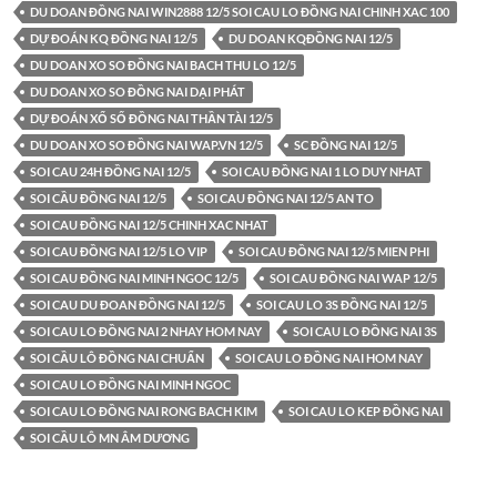
DU DOAN ĐỒNG NAI WIN2888 12/5 SOI CAU LO ĐỒNG NAI CHINH XAC 100
DỰ ĐOÁN KQ ĐỒNG NAI 12/5
DU DOAN KQĐỒNG NAI 12/5
DU DOAN XO SO ĐỒNG NAI BACH THU LO 12/5
DU DOAN XO SO ĐỒNG NAI DẠI PHÁT
DỰ ĐOÁN XỔ SỐ ĐỒNG NAI THẦN TÀI 12/5
DU DOAN XO SO ĐỒNG NAI WAP.VN 12/5
SC ĐỒNG NAI 12/5
SOI CAU 24H ĐỒNG NAI 12/5
SOI CAU ĐỒNG NAI 1 LO DUY NHAT
SOI CẦU ĐỒNG NAI 12/5
SOI CAU ĐỒNG NAI 12/5 AN TO
SOI CAU ĐỒNG NAI 12/5 CHINH XAC NHAT
SOI CAU ĐỒNG NAI 12/5 LO VIP
SOI CAU ĐỒNG NAI 12/5 MIEN PHI
SOI CAU ĐỒNG NAI MINH NGOC 12/5
SOI CAU ĐỒNG NAI WAP 12/5
SOI CAU DU ĐOAN ĐỒNG NAI 12/5
SOI CAU LO 3S ĐỒNG NAI 12/5
SOI CAU LO ĐỒNG NAI 2 NHAY HOM NAY
SOI CAU LO ĐỒNG NAI 3S
SOI CẦU LÔ ĐỒNG NAI CHUẨN
SOI CAU LO ĐỒNG NAI HOM NAY
SOI CAU LO ĐỒNG NAI MINH NGOC
SOI CAU LO ĐỒNG NAI RONG BACH KIM
SOI CAU LO KEP ĐỒNG NAI
SOI CẦU LÔ MN ÂM DƯƠNG