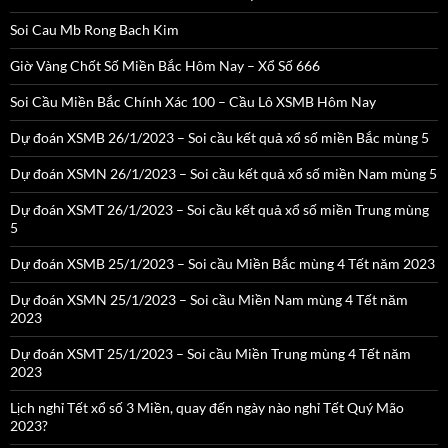
Soi Cau Mb Rong Bach Kim
Giờ Vàng Chốt Số Miền Bắc Hôm Nay – Xổ Số 666
Soi Cầu Miền Bắc Chính Xác 100 – Cầu Lô XSMB Hôm Nay
Dự đoán XSMB 26/1/2023 – Soi cầu kết quả xổ số miền Bắc mùng 5
Dự đoán XSMN 26/1/2023 – Soi cầu kết quả xổ số miền Nam mùng 5
Dự đoán XSMT 26/1/2023 – Soi cầu kết quả xổ số miền Trung mùng
5
Dự đoán XSMB 25/1/2023 – Soi cầu Miền Bắc mùng 4 Tết năm 2023
Dự đoán XSMN 25/1/2023 – Soi cầu Miền Nam mùng 4 Tết năm
2023
Dự đoán XSMT 25/1/2023 – Soi cầu Miền Trung mùng 4 Tết năm
2023
Lịch nghỉ Tết xổ số 3 Miền, quay đến ngày nào nghỉ Tết Quý Mão
2023?