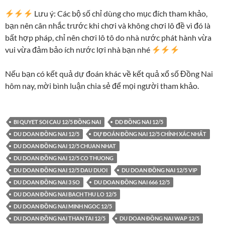
Lưu ý: Các bộ số chỉ dùng cho mục đích tham khảo,
bạn nên cân nhắc trước khi chơi và không chơi lô đề vì đó là
bất hợp pháp, chỉ nên chơi lô tô do nhà nước phát hành vừa
vui vừa đảm bảo ích nước lợi nhà bạn nhé
Nếu bạn có kết quả dự đoán khác về kết quả xổ số Đồng Nai
hôm nay, mời bình luận chia sẻ để mọi người tham khảo.
BI QUYET SOI CAU 12/5 ĐỒNG NAI
DD ĐỒNG NAI 12/5
DU DOAN ĐỒNG NAI 12/5
DỰ ĐOÁN ĐỒNG NAI 12/5 CHÍNH XÁC NHẤT
DU DOAN ĐỒNG NAI 12/5 CHUAN NHAT
DU DOAN ĐỒNG NAI 12/5 CO THUONG
DU DOAN ĐỒNG NAI 12/5 DAU DUOI
DU DOAN ĐỒNG NAI 12/5 VIP
DU DOAN ĐỒNG NAI 3 SO
DU DOAN ĐỒNG NAI 666 12/5
DU DOAN ĐỒNG NAI BACH THU LO 12/5
DU DOAN ĐỒNG NAI MINH NGOC 12/5
DU DOAN ĐỒNG NAI THAN TAI 12/5
DU DOAN ĐỒNG NAI WAP 12/5