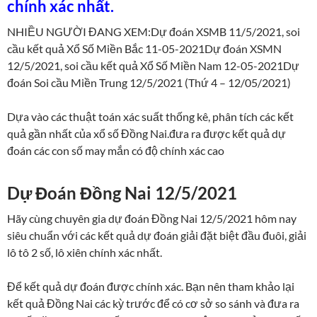
chính xác nhất.
NHIỀU NGƯỜI ĐANG XEM:Dự đoán XSMB 11/5/2021, soi
cầu kết quả Xổ Số Miền Bắc 11-05-2021Dự đoán XSMN
12/5/2021, soi cầu kết quả Xổ Số Miền Nam 12-05-2021Dự
đoán Soi cầu Miền Trung 12/5/2021 (Thứ 4 – 12/05/2021)
Dựa vào các thuật toán xác suất thống kê, phân tích các kết
quả gần nhất của xổ số Đồng Nai.đưa ra được kết quả dự
đoán các con số may mắn có độ chính xác cao
Dự Đoán Đồng Nai 12/5/2021
Hãy cùng chuyên gia dự đoán Đồng Nai 12/5/2021 hôm nay
siêu chuẩn với các kết quả dự đoán giải đặt biệt đầu đuôi, giải
lô tô 2 số, lô xiên chính xác nhất.
Để kết quả dự đoán được chính xác. Bạn nên tham khảo lại
kết quả Đồng Nai các kỳ trước để có cơ sở so sánh và đưa ra