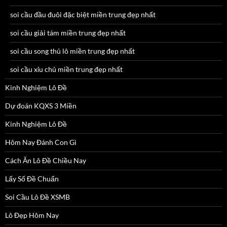
soi cầu đầu đuôi đặc biệt miền trung đẹp nhất
soi cầu giải tám miền trung đẹp nhất
soi cầu song thủ lô miền trung đẹp nhất
soi cầu xỉu chủ miền trung đẹp nhất
Kinh Nghiệm Lô Đề
Dự đoán KQXS 3 Miền
Kinh Nghiệm Lô Đề
Hôm Nay Đánh Con Gì
Cách Ăn Lô Đề Chiều Nay
Lấy Số Đề Chuẩn
Soi Cầu Lô Đề XSMB
Lô Đẹp Hôm Nay