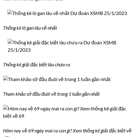
Thống kê lô gan lâu về nhất
Thống kê giải đặc biệt lâu chưa ra
Tham khảo sớ đầu đuôi về trong 1 tuần gần nhất
Hôm nay về 69 ngày mai ra con gì? Xem thống kê giải đặc biệt về