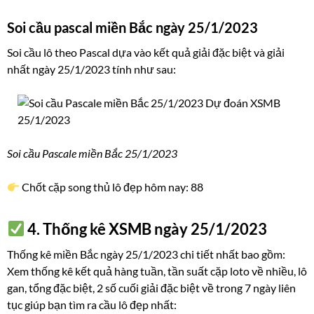
Soi cầu pascal miền Bắc ngày 25/1/2023
Soi cầu lô theo Pascal dựa vào kết quả giải đặc biệt và giải
nhất ngày 25/1/2023 tính như sau:
Soi cầu Pascale miền Bắc 25/1/2023
Chốt cặp song thủ lô đẹp hôm nay: 88
4. Thống kê XSMB ngày 25/1/2023
Thống kê miền Bắc ngày 25/1/2023 chi tiết nhất bao gồm:
Xem thống kê kết quả hàng tuần, tần suất cặp loto về nhiều, lô
gan, tổng đặc biệt, 2 số cuối giải đặc biệt về trong 7 ngày liên
tục giúp bạn tìm ra cầu lô đẹp nhất: