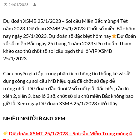
24/01/2023
Dự đoán XSMB 25/1/2023 – Soi cầu Miền Bắc mùng 4 Tết
năm 2023. Dự đoán XSMB 25/1/2023: Chốt số miền Bắc hôm
nay ngày 25/1/2023.
Dự đoán số đặc biệt hôm nay
Dự đoán
xổ số miền Bắc ngày 25 tháng 1 năm 2023 siêu chuẩn. Tham
khảo cao thủ chốt số soi cầu bạch thủ lô VIP XSMB
25/1/2023.
Các chuyên gia tập trung phân tích thông tin thống kê và sử
dụng công cụ soi cầu MB hiệu quả để chốt số đẹp dễ
trúng nhất. Dự đoán đầu đuôi 2 số cuối giải đặc biệt, cầu lô
xiên 2, xiên 3, bao lô 3 số, chốt số xỉu chủ miền Bắc không bao
giờ lỗ. Xem ngay Dự đoán XSMB 25/1/2023 dưới đây.
NHIỀU NGƯỜI ĐANG XEM:
Dự đoán XSMT 25/1/2023 – Soi cầu Miền Trung mùng 4