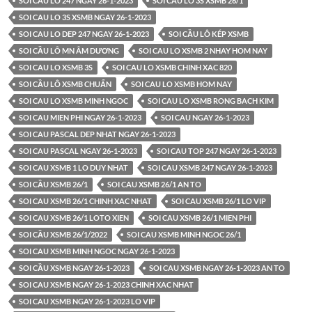
SOI CAU LO 247 NGAY 26-1-2023
SOI CAU LO 3S XSMB 26/1
SOI CAU LO 3S XSMB NGAY 26-1-2023
SOI CAU LO DEP 247 NGAY 26-1-2023
SOI CẦU LÔ KÉP XSMB
SOI CẦU LÔ MN ÂM DƯƠNG
SOI CAU LO XSMB 2 NHAY HOM NAY
SOI CAU LO XSMB 3S
SOI CAU LO XSMB CHINH XAC 820
SOI CẦU LÔ XSMB CHUẨN
SOI CAU LO XSMB HOM NAY
SOI CAU LO XSMB MINH NGOC
SOI CAU LO XSMB RONG BACH KIM
SOI CAU MIEN PHI NGAY 26-1-2023
SOI CAU NGAY 26-1-2023
SOI CAU PASCAL DEP NHAT NGAY 26-1-2023
SOI CAU PASCAL NGAY 26-1-2023
SOI CAU TOP 247 NGAY 26-1-2023
SOI CAU XSMB 1 LO DUY NHAT
SOI CAU XSMB 247 NGAY 26-1-2023
SOI CẦU XSMB 26/1
SOI CAU XSMB 26/1 AN TO
SOI CAU XSMB 26/1 CHINH XAC NHAT
SOI CAU XSMB 26/1 LO VIP
SOI CAU XSMB 26/1 LOTO XIEN
SOI CAU XSMB 26/1 MIEN PHI
SOI CẦU XSMB 26/1/2022
SOI CAU XSMB MINH NGOC 26/1
SOI CAU XSMB MINH NGOC NGAY 26-1-2023
SOI CẦU XSMB NGAY 26-1-2023
SOI CAU XSMB NGAY 26-1-2023 AN TO
SOI CAU XSMB NGAY 26-1-2023 CHINH XAC NHAT
SOI CAU XSMB NGAY 26-1-2023 LO VIP