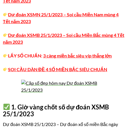
Tết năm 2023
Dự đoán XSMN 25/1/2023 – Soi cầu Miền Nam mùng 4
Tết năm 2023
Dự đoán XSMB 25/1/2023 – Soi cầu Miền Bắc mùng 4 Tết
năm 2023
LẤY SỐ CHUẨN:
3 càng miền bắc siêu víp thắng lớn
SOI CẦU DÀN ĐỀ 4 SỐ MIỀN BẮC SIÊU CHUẨN
1. Giờ vàng chốt số dự đoán XSMB
25/1/2023
Dự đoán XSMB 25/1/2023 – Dự đoán xổ số miền Bắc ngày