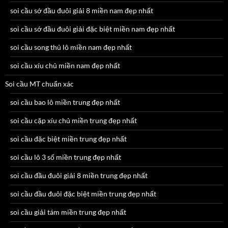
soi cầu sớ đầu đuôi giải 8 miền nam đẹp nhất
soi cầu sớ đầu đuôi giải đặc biệt miền nam đẹp nhất
soi cầu song thủ lô miền nam đẹp nhất
soi cầu xíu chủ miền nam đẹp nhất
Soi cầu MT chuẩn xác
soi cầu bao lô miền trung đẹp nhất
soi cầu cặp xíu chủ miền trung đẹp nhất
soi cầu đặc biệt miền trung đẹp nhất
soi cầu lô 3 số miền trung đẹp nhất
soi cầu đầu đuôi giải 8 miền trung đẹp nhất
soi cầu đầu đuôi đặc biệt miền trung đẹp nhất
soi cầu giải tám miền trung đẹp nhất