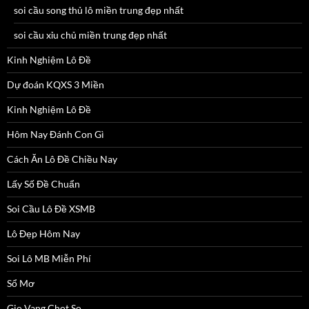
soi cầu song thủ lô miền trung đẹp nhất
soi cầu xỉu chủ miền trung đẹp nhất
Kinh Nghiệm Lô Đề
Dự đoán KQXS 3 Miền
Kinh Nghiệm Lô Đề
Hôm Nay Đánh Con Gì
Cách Ăn Lô Đề Chiều Nay
Lấy Số Đề Chuẩn
Soi Cầu Lô Đề XSMB
Lô Đẹp Hôm Nay
Soi Lô MB Miễn Phí
Sổ Mơ
Gio Vang Chot So