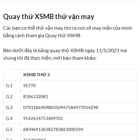
Quay thử XSMB thử vận may
Các bạn có thể thử vận may tìm ra con số may mắn của mình
bằng cách tham gia Quay thử XSMB
Bên dưới đây là bảng quay thử XSMB ngày 11/5/2021 mà
chúng tôi đã thực hiện, mời bạn tham khảo:
XSMB THỨ 3
G.1
95770
G.2
81863
32081
G.3
07931
86909
80350
94758
49770
54298
G.4
9542
6147
5340
9701
G.5
6834
6913
6382
7838
6100
0194