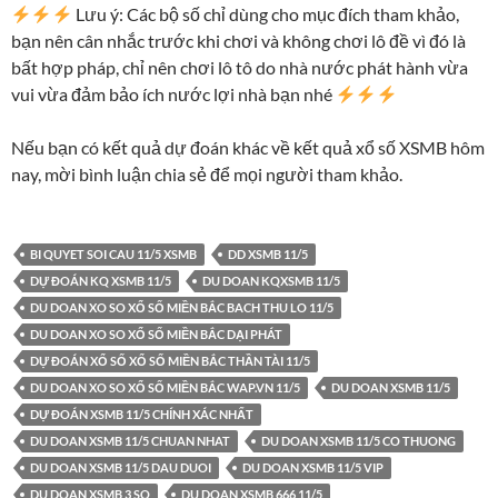
Lưu ý: Các bộ số chỉ dùng cho mục đích tham khảo,
bạn nên cân nhắc trước khi chơi và không chơi lô đề vì đó là
bất hợp pháp, chỉ nên chơi lô tô do nhà nước phát hành vừa
vui vừa đảm bảo ích nước lợi nhà bạn nhé
Nếu bạn có kết quả dự đoán khác về kết quả xổ số XSMB hôm
nay, mời bình luận chia sẻ để mọi người tham khảo.
BI QUYET SOI CAU 11/5 XSMB
DD XSMB 11/5
DỰ ĐOÁN KQ XSMB 11/5
DU DOAN KQXSMB 11/5
DU DOAN XO SO XỔ SỐ MIỀN BẮC BACH THU LO 11/5
DU DOAN XO SO XỔ SỐ MIỀN BẮC DẠI PHÁT
DỰ ĐOÁN XỔ SỐ XỔ SỐ MIỀN BẮC THẦN TÀI 11/5
DU DOAN XO SO XỔ SỐ MIỀN BẮC WAP.VN 11/5
DU DOAN XSMB 11/5
DỰ ĐOÁN XSMB 11/5 CHÍNH XÁC NHẤT
DU DOAN XSMB 11/5 CHUAN NHAT
DU DOAN XSMB 11/5 CO THUONG
DU DOAN XSMB 11/5 DAU DUOI
DU DOAN XSMB 11/5 VIP
DU DOAN XSMB 3 SO
DU DOAN XSMB 666 11/5