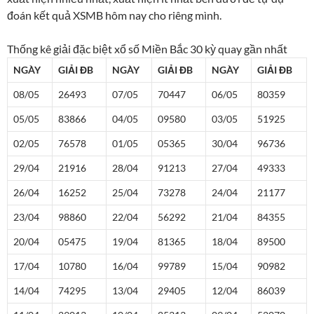
đoán kết quả XSMB hôm nay cho riêng mình.
Thống kê giải đặc biệt xổ số Miền Bắc 30 kỳ quay gần nhất
NGÀY
GIẢI
ĐB
NGÀY
GIẢI
ĐB
NGÀY
GIẢI
ĐB
08/05
264
93
07/05
704
47
06/05
803
59
05/05
838
66
04/05
095
80
03/05
519
25
02/05
765
78
01/05
053
65
30/04
967
36
29/04
219
16
28/04
912
13
27/04
493
33
26/04
162
52
25/04
732
78
24/04
211
77
23/04
988
60
22/04
562
92
21/04
843
55
20/04
054
75
19/04
813
65
18/04
895
00
17/04
107
80
16/04
997
89
15/04
909
82
14/04
742
95
13/04
294
05
12/04
860
39