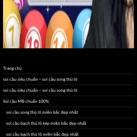
Trang chủ
soi cầu siêu chuẩn – soi cầu song thủ lô
soi cầu siêu chuẩn – soi cầu song thủ lô
Soi cầu MB chuẩn 100%
soi cầu song thủ lô miền bắc đẹp nhất
soi cầu bạch thủ lô kép miền bắc đẹp nhất
soi cầu bạch thủ lô miền bắc đẹp nhất