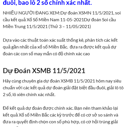
đuôi, bao lô 2 số chính xác nhất.
NHIỀU NGƯỜI ĐANG XEM:Dự đoán XSMN 11/5/2021, soi
cầu kết quả Xổ Số Miền Nam 11-05-2021Dự đoán Soi cầu
Miền Trung 11/5/2021 (Thứ 3 – 11/05/2021)
Dựa vào các thuật toán xác suất thống kê, phân tích các kết
quả gần nhất của xổ số Miền Bắc. đưa ra được kết quả dự
đoán các con số may mắn có độ chính xác cao
Dự Đoán XSMB 11/5/2021
Hãy cùng chuyên gia dự đoán XSMB 11/5/2021 hôm nay siêu
chuẩn với các kết quả dự đoán giải đặt biệt đầu đuôi, giải lô tô
2 số, lô xiên chính xác nhất.
Để kết quả dự đoán được chính xác. Bạn nên tham khảo lại
kết quả Xổ số Miền Bắc các kỳ trước để có cơ sở so sánh và
đưa ra quyết định chọn con số phù hợp, có cơ hội trúng giải