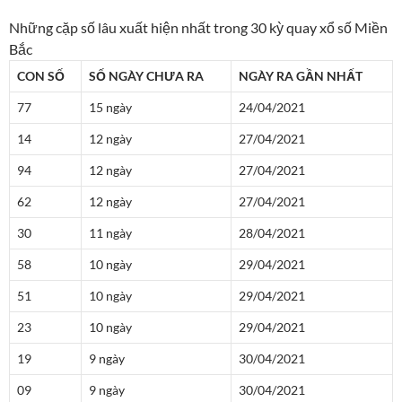
Những cặp số lâu xuất hiện nhất trong 30 kỳ quay xổ số Miền
Bắc
CON SỐ
SỐ NGÀY CHƯA RA
NGÀY RA GẦN NHẤT
77
15 ngày
24/04/2021
14
12 ngày
27/04/2021
94
12 ngày
27/04/2021
62
12 ngày
27/04/2021
30
11 ngày
28/04/2021
58
10 ngày
29/04/2021
51
10 ngày
29/04/2021
23
10 ngày
29/04/2021
19
9 ngày
30/04/2021
09
9 ngày
30/04/2021