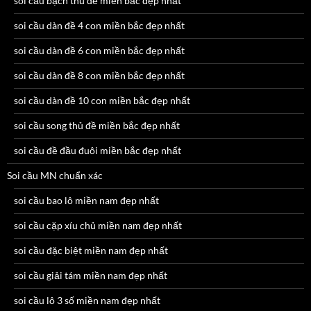
soi cầu bạch thủ đề miền bắc đẹp nhất
soi cầu dàn đề 4 con miền bắc đẹp nhất
soi cầu dàn đề 6 con miền bắc đẹp nhất
soi cầu dàn đề 8 con miền bắc đẹp nhất
soi cầu dàn đề 10 con miền bắc đẹp nhất
soi cầu song thủ đề miền bắc đẹp nhất
soi cầu đề đầu đuôi miền bắc đẹp nhất
Soi cầu MN chuẩn xác
soi cầu bao lô miền nam đẹp nhất
soi cầu cặp xíu chủ miền nam đẹp nhất
soi cầu đặc biệt miền nam đẹp nhất
soi cầu giải tám miền nam đẹp nhất
soi cầu lô 3 số miền nam đẹp nhất