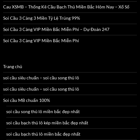
Cau XSMB – Thống Kê Cầu Bạch Thủ Miền Bắc Hôm Nay – Xổ Số
Soi Cầu 3 Càng 3 Miền Tỷ Lệ Trúng 99%
Soi Cầu 3 Càng VIP Miền Bắc Miễn Phí – Dự Đoán 247
Soi Cầu 3 Càng VIP Miền Bắc Miễn Phí
Trang chủ
soi cầu siêu chuẩn – soi cầu song thủ lô
soi cầu siêu chuẩn – soi cầu song thủ lô
Soi cầu MB chuẩn 100%
soi cầu song thủ lô miền bắc đẹp nhất
soi cầu bạch thủ lô kép miền bắc đẹp nhất
soi cầu bạch thủ lô miền bắc đẹp nhất