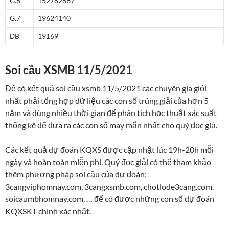
G.6
152
782
887
G.7
19
62
41
40
ĐB
19169
Soi cầu XSMB 11/5/2021
Để có kết quả soi cầu xsmb 11/5/2021 các chuyên gia giỏi
nhất phải tổng hợp dữ liệu các con số trúng giải của hơn 5
năm và dùng nhiều thời gian để phân tích học thuật xác suất
thống kê để đưa ra các con số may mắn nhất cho quý đọc giả.
Các kết quả dự đoán KQXS được cập nhật lúc 19h-20h mỗi
ngày và hoàn toàn miễn phí. Quý đọc giải có thể tham khảo
thêm phương pháp soi cầu của dự đoán:
3cangviphomnay.com, 3cangxsmb.com, chotlode3cang.com,
soicaumbhomnay.com, … để có được những con số dự đoán
KQXSKT chính xác nhất.