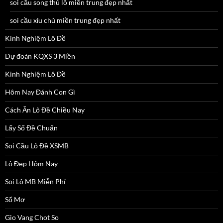
soi cầu song thủ lô miền trung đẹp nhất
soi cầu xỉu chủ miền trung đẹp nhất
Kinh Nghiệm Lô Đề
Dự đoán KQXS 3 Miền
Kinh Nghiệm Lô Đề
Hôm Nay Đánh Con Gì
Cách Ăn Lô Đề Chiều Nay
Lấy Số Đề Chuẩn
Soi Cầu Lô Đề XSMB
Lô Đẹp Hôm Nay
Soi Lô MB Miễn Phí
Sổ Mơ
Gio Vang Chot So