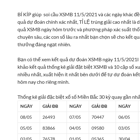
BÍ KÍP giúp soi cầu XSMB 11/5/2021 và các ngày khác đề
quả dự đoán chính xác nhất, TỈ LỆ trúng giải cao nhất là 
quả XSMB ngày hôm trước và phương pháp xác suất thố
chuyên sâu, các con số lâu ra nhất bạn chọn sẽ cho kết qu
thưởng đáng ngạt nhiên.
Bạn có thể xem kết quả dự đoán XSMB ngày 11/5/2021I
khảo kết quả thống kê giải đặt biệt XSMB và 10 cặp số x
nhiều nhất, xuất hiện ít nhất bên dưới để tự dự đoán k
hôm nay cho riêng mình.
Thống kê giải đặc biệt xổ số Miền Bắc 30 kỳ quay gần nh
NGÀY
GIẢI
ĐB
NGÀY
GIẢI
ĐB
NGÀY
08/05
264
93
07/05
704
47
06/05
05/05
838
66
04/05
095
80
03/05
02/05
765
78
01/05
053
65
30/04