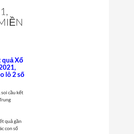
1,
 MIỀN
 quả Xổ
-2021,
o lô 2 số
oi cầu kết
Trung
kết quả gần
ác con số