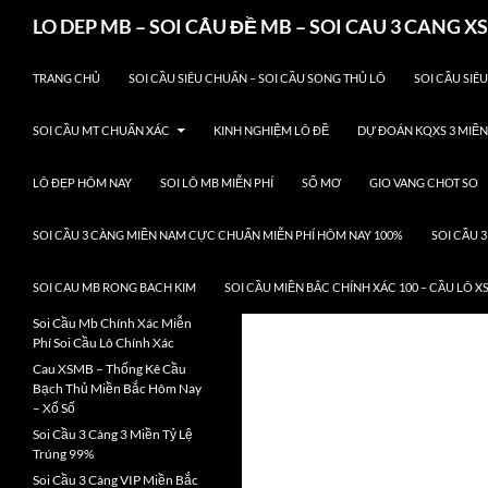
Chuyển
Tìm
LO DEP MB – SOI CÂU ĐỀ MB – SOI CAU 3 CANG 
đến
kiếm
nội
TRANG CHỦ
SOI CẦU SIÊU CHUẨN – SOI CẦU SONG THỦ LÔ
SOI CẦU SIÊ
dung
SOI CẦU MT CHUẨN XÁC
KINH NGHIỆM LÔ ĐỀ
DỰ ĐOÁN KQXS 3 MIỀN
LÔ ĐẸP HÔM NAY
SOI LÔ MB MIỄN PHÍ
SỔ MƠ
GIO VANG CHOT SO
SOI CẦU 3 CÀNG MIỀN NAM CỰC CHUẨN MIỄN PHÍ HÔM NAY 100%
SOI CẦU 3
SOI CAU MB RONG BACH KIM
SOI CẦU MIỀN BẮC CHÍNH XÁC 100 – CẦU LÔ 
Soi Cầu Mb Chính Xác Miễn
Phí Soi Cầu Lô Chính Xác
Cau XSMB – Thống Kê Cầu
Bạch Thủ Miền Bắc Hôm Nay
– Xổ Số
Soi Cầu 3 Càng 3 Miền Tỷ Lệ
Trúng 99%
Soi Cầu 3 Càng VIP Miền Bắc