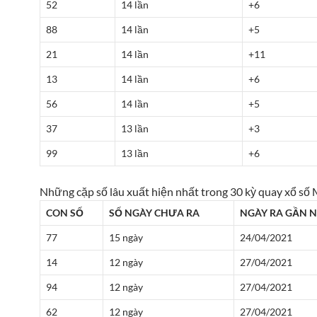
52
14 lần
+6
88
14 lần
+5
21
14 lần
+11
13
14 lần
+6
56
14 lần
+5
37
13 lần
+3
99
13 lần
+6
Những cặp số lâu xuất hiện nhất trong 30 kỳ quay xổ số
CON SỐ
SỐ NGÀY CHƯA RA
NGÀY RA GẦN 
77
15 ngày
24/04/2021
14
12 ngày
27/04/2021
94
12 ngày
27/04/2021
62
12 ngày
27/04/2021