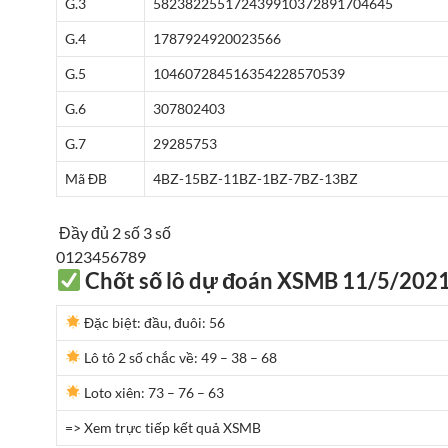
G.3
58238
22551
72439
91037
28917
04645
G.4
1787
9249
2002
3566
G.5
1046
0728
4516
3542
2857
0539
G.6
307
802
403
G.7
29
28
57
53
Mã ĐB
4BZ-15BZ-11BZ-1BZ-7BZ-13BZ
Đầy đủ
2 số
3 số
0
1
2
3
4
5
6
7
8
9
Chốt số lô dự đoán XSMB 11/5/202
Đặc biệt: đầu, đuôi:
56
Lô tô 2 số chắc về:
49 – 38 – 68
Loto xiên:
73 – 76 – 63
=> Xem trực tiếp kết quả XSMB