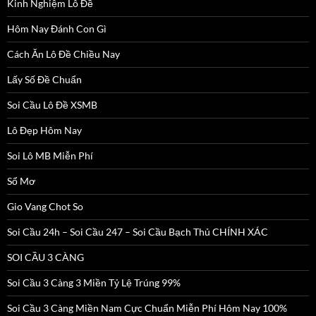
Kinh Nghiệm Lô Đề
Hôm Nay Đánh Con Gì
Cách Ăn Lô Đề Chiều Nay
Lấy Số Đề Chuẩn
Soi Cầu Lô Đề XSMB
Lô Đẹp Hôm Nay
Soi Lô MB Miễn Phí
Sổ Mơ
Gio Vang Chot So
Soi Cầu 24h – Soi Cầu 247 – Soi Cầu Bạch Thủ CHÍNH XÁC
SOI CẦU 3 CÀNG
Soi Cầu 3 Càng 3 Miền Tỷ Lệ Trúng 99%
Soi Cầu 3 Càng Miền Nam Cực Chuẩn Miễn Phí Hôm Nay 100%