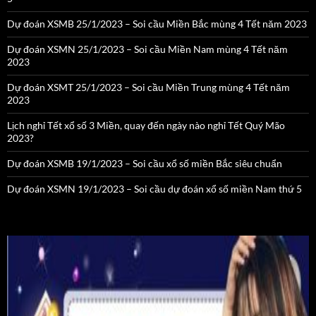
Dự đoán XSMB 25/1/2023 – Soi cầu Miền Bắc mùng 4 Tết năm 2023
Dự đoán XSMN 25/1/2023 – Soi cầu Miền Nam mùng 4 Tết năm
2023
Dự đoán XSMT 25/1/2023 – Soi cầu Miền Trung mùng 4 Tết năm
2023
Lịch nghỉ Tết xổ số 3 Miền, quay đến ngày nào nghỉ Tết Quý Mão
2023?
Dự đoán XSMB 19/1/2023 – Soi cầu xổ số miền Bắc siêu chuẩn
Dự đoán XSMN 19/1/2023 – Soi cầu dự đoán xổ số miền Nam thứ 5