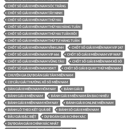
CHỐT SỐ GIẢI 8 MIỀN NAM SÓC TRĂNG
CHỐT SỐ GIẢI 8 MIỀN NAM TÂY NINH
CHỐT SỐ GIẢI 8 MIỀN NAM THỨ HAI
CHỐT SỐ GIẢI 8 MIỀN NAM THỨ HAI HÀNG TUẦN
CHỐT SỐ GIẢI 8 MIỀN NAM THỨ HAI TUẦN RỒI
CHỐT SỐ GIẢI 8 MIỀN NAM THỨ TƯ HÀNG TUẦN
CHỐT SỐ GIẢI 8 MIỀN NAM VĨNH LINH
CHỐT SỐ GIẢI 8 MIỀN NAM VIP 247
CHỐT SỐ GIẢI 8 MIỀN NAM VIP 666
CHỐT SỐ GIẢI 8 MIỀN NAM VIP WAP
CHỐT SỐ GIẢI 8 MIỀN NAM VŨNG TÀU
CHỐT SỐ GIẢI 8 MIỀN NAM XỔ SỐ
CHỐT SỐ GIẢI 8 MIỀN NAM XSKT
CHỐT SỐ GIẢI 8 QUAY THỬ MIỀN NAM
CHUYÊN GIA DỰ ĐOÁN GIẢI TÁM MIỀN NAM
CƠ CẤU GIẢI THƯỞNG XỔ SỐ MIỀN NAM
DÀN GIẢI 8 MIỀN NAM HÔM NAY
ĐÁNH GIẢI 8
ĐÁNH GIẢI 8 MIỀN NAM
ĐÁNH GIẢI 8 MIỀN NAM ĂN BAO NHIÊU
ĐÁNH GIẢI 8 MIỀN NAM HÔM NAY
ĐÁNH GIẢI 8 ONLINE MIỀN NAM
ĐÁNH LÔ THEO KẾT QUẢ ĐỀ
ĐÁNH SỐ GIẢI 8 MIỀN NAM
ĐẦU GIẢI ĐẶC BIỆT
DỰ ĐOÁN GIẢI 8 CHÍNH XÁC
DỰ ĐOÁN GIẢI 8 CHÍNH XÁC NHẤT