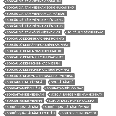
SOI CẦU GIẢI TÁM MIỀN NAM ĐỒNG NAI
SOI CẦU GIẢI TÁM MIỀN NAM ĐỒNG NAI CẦN THƠ
SOI CẦU GIẢI TÁM MIỀN NAM GIẢI MÃ BÍ ẨN
SOI CẦU GIẢI TÁM MIỀN NAM KIÊN GIANG
SOI CẦU GIẢI TÁM MIỀN NAM TIỀN GIANG
SOI CẦU GIẢI TÁM XỔ SỐ MIỀN NAM VIP
SOI CẦU LÔ ĐỀ CHÍNH XÁC
SOI CAU LO DE CHINH XAC NHAT HOM NAY
SOI CẦU LÔ DE KHÁNH HÒA CHÍNH XÁC NHẤT
SOI CAU LO DE MIEN NAM CHINH XAC 100
SOI CAU LO DE MIEN PHI CHINH XAC NHAT
SOI CAU LO DE MN CHINH XAC MIEN PHI
SOI CAU LO DE MN CHINH XAC NHAT HOM NAY
SOI CAU LO DE XSMN CHINH XAC NHAT MIEN BAC
SOI GIẢI 8 CHÍNH XÁC NHẤT
SOI GIẢI TÁM ĐỀ
SOI GIẢI TÁM ĐỀ CHUẨN
SOI GIẢI TÁM ĐỀ HÔM NAY
SOI GIẢI TÁM ĐỀ MIỀN NAM
SOI GIẢI TÁM ĐỀ MIỀN NAM HÔM NAY
SOI GIẢI TÁM ĐỀ MIỄN PHÍ
SOI GIẢI TÁM VIP CHÍNH XÁC NHẤT
SOI KẾT QUẢ GIẢI TÁM
SOI KẾT QUẢ GIẢI TÁM HÔM NAY
SOI KẾT QUẢ GIẢI TÁM THEO TUẦN
SOI LO DE CHINH XAC 100