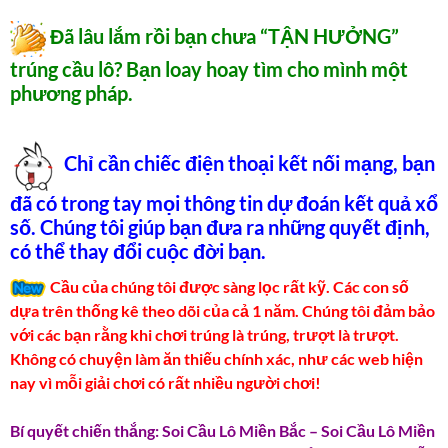
Đã lâu lắm rồi bạn chưa “TẬN HƯỞNG”
trúng cầu lô? Bạn loay hoay tìm cho mình một
phương pháp.
Chỉ cần chiếc điện thoại kết nối mạng, bạn
đã có trong tay mọi thông tin dự đoán kết quả xổ
số. Chúng tôi giúp bạn đưa ra những quyết định,
có thể thay đổi cuộc đời bạn.
Cầu của chúng tôi được sàng lọc rất kỹ. Các con số
dựa trên thống kê theo dõi của cả 1 năm. Chúng tôi đảm bảo
với các bạn rằng khi chơi trúng là trúng, trượt là trượt.
Không có chuyện làm ăn thiếu chính xác, như các web hiện
nay vì mỗi giải chơi có rất nhiều người chơi!
Bí quyết chiến thắng: Soi Cầu Lô Miền Bắc – Soi Cầu Lô Miền