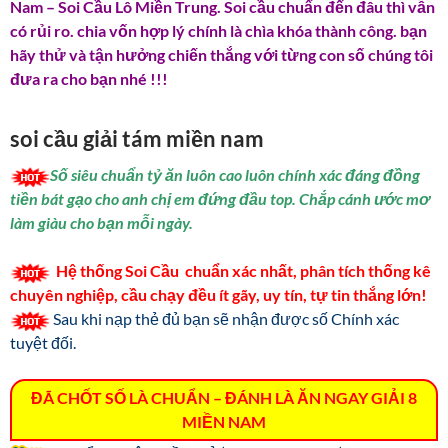
Nam – Soi Cầu Lô Miền Trung. Soi cầu chuẩn đến đâu thì vẫn
có rủi ro. chia vốn hợp lý chính là chìa khóa thành công. bạn
hãy thử và tận hưởng chiến thắng với từng con số chúng tôi
đưa ra cho bạn nhé !!!
soi cầu giải tám miền nam
Số siêu chuẩn tỷ ăn luôn cao luôn chính xác đáng đồng
tiền bát gạo cho anh chị em đứng đầu top. Chắp cánh ước mơ
làm giàu cho bạn mỗi ngày
.
Hệ thống Soi Cầu chuẩn xác nhất, phân tích thống kê
chuyên nghiệp, cầu chạy đều ít gãy, uy tín, tự tin thắng lớn!
Sau khi nạp thẻ đủ bạn sẽ nhận được số Chính xác
tuyệt đối.
ĐÃ CHỐT SỐ LÀ CHUẨN – ĐÁNH LÀ ĂN NGAY GIẢI 8
MIỀN NAM