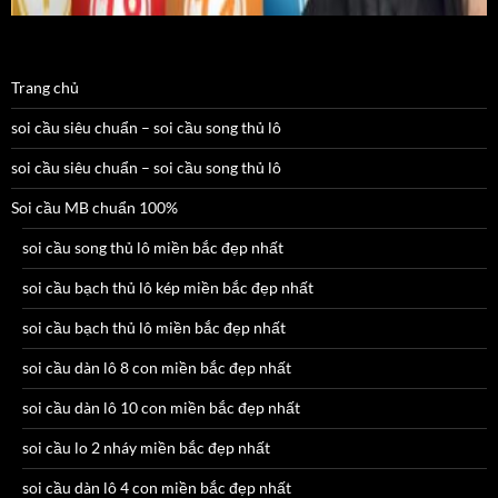
Trang chủ
soi cầu siêu chuẩn – soi cầu song thủ lô
soi cầu siêu chuẩn – soi cầu song thủ lô
Soi cầu MB chuẩn 100%
soi cầu song thủ lô miền bắc đẹp nhất
soi cầu bạch thủ lô kép miền bắc đẹp nhất
soi cầu bạch thủ lô miền bắc đẹp nhất
soi cầu dàn lô 8 con miền bắc đẹp nhất
soi cầu dàn lô 10 con miền bắc đẹp nhất
soi cầu lo 2 nháy miền bắc đẹp nhất
soi cầu dàn lô 4 con miền bắc đẹp nhất