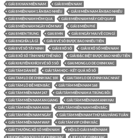
GIẢI 8 KHAN MIỀN NAM
GIẢI 8 MIỀN NAM
GIẢI 8 MIỀN NAM 1 ĂN BAO NHIÊU
GIẢI 8 MIỀN NAM ĂN BAO NHIÊU
GIẢI 8 MIỀN NAM HÔM QUA
GIẢI 8 MIỀN NAM MẤY GIỜ QUAY
GIẢI 8 MIỀN NAM NGÀY HÔM NAY
GIẢI 8 MIỄN PHÍ
GIAI 8 MIEN TRUNG
GIAI 8 MN
GIẢI 8 NGÀY MAI VỀ CON GÌ
GIẢI 8 NGHĨA LÀ GÌ
GIẢI 8 VÉ SỐ ĐƯỢC BAO NHIÊU TIỀN
GIẢI 8 VÉ SỐ TÂY NINH
GIẢI 8 XỔ SỐ
GIẢI 8 XỔ SỐ MIỀN NAM
GIẢI 8 XỔ SỐ TÍNH NHƯ THẾ NÀO
GIẢI ĐẶC BIỆT ĐƯỢC BAO NHIÊU TIỀN
GIẢI KHUYẾN KHÍCH VÉ SỐ 5 SỐ
GIAI MONG LO DE CHINH XAC
GIẢI TÁM DÀN ĐỀ
GIẢI TÁM HỌC - KẾT QUẢ XỔ SỐ
GIAI TAM LO DE CHINH XAC 100
GIAI TAM LO DE CHINH XAC NHAT
GIẢI TÁM LÔ ĐỀ MIEN BẮC
GIẢI TÁM MIỀN NAM 168
GIẢI TÁM MIỀN NAM 247
GIẢI TÁM MIỀN NAM A TRÚNG RỒI
GIẢI TÁM MIỀN NAM AN GIANG
GIẢI TÁM MIỀN NAM ANH HAI
GIẢI TÁM MIỀN NAM ASIA
GIẢI TÁM MIỀN NAM MIỀN BẮC
GIẢI TÁM MIỀN NAM NGÀY
GIẢI TÁM MIỀN NAM THỨ SÁU HÀNG TUẦN
GIẢI TÁM MIỀN NAM WAP
GIẢI TÁM VIP CHÍNH XÁC
GIẢI THƯỞNG XỔ SỐ MIỀN NAM
HỘI LÔ GIẢI 8 MIỀN NAM
HUONG DAN SOI LO DE CHINH XAC
KE LO DE CHINH XAC