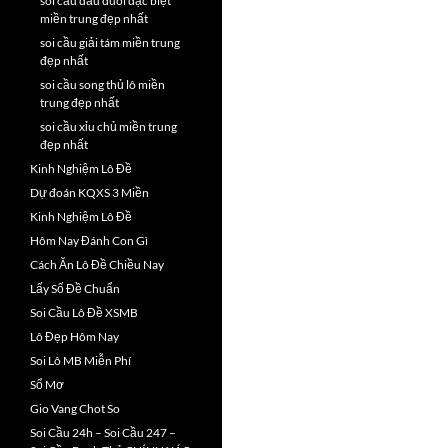
soi cầu đầu đuôi đặc biệt
miền trung đẹp nhất
soi cầu giải tám miền trung
đẹp nhất
soi cầu song thủ lô miền
trung đẹp nhất
soi cầu xỉu chủ miền trung
đẹp nhất
Kinh Nghiệm Lô Đề
Dự đoán KQXS 3 Miền
Kinh Nghiệm Lô Đề
Hôm Nay Đánh Con Gì
Cách Ăn Lô Đề Chiều Nay
Lấy Số Đề Chuẩn
Soi Cầu Lô Đề XSMB
Lô Đẹp Hôm Nay
Soi Lô MB Miễn Phí
Sổ Mơ
Gio Vang Chot So
Soi Cầu 24h – Soi Cầu 247 –