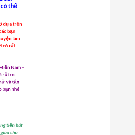
 có thể
số dựa trên
 các bạn
chuyện làm
i có rất
ô Miền Nam –
 rủi ro.
thử và tận
o bạn nhé
ng tiền bát
giàu cho