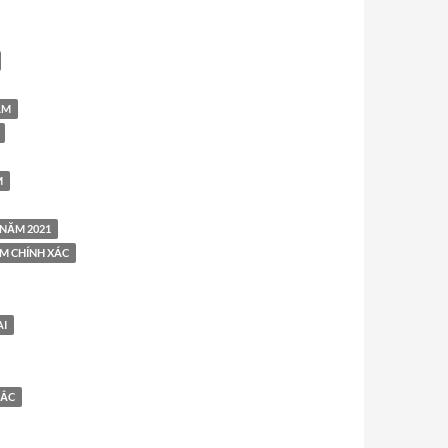
AM
M
 NĂM 2021
AM CHÍNH XÁC
AI
BẮC