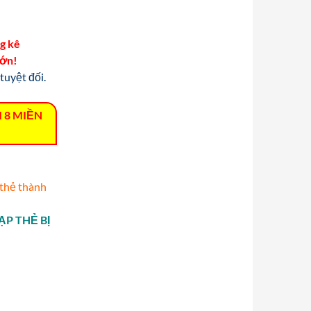
g kê
lớn!
tuyệt đối.
 8 MIỀN
 thẻ thành
ẠP THẺ BỊ