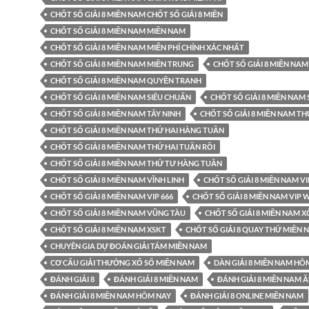
CHỐT SỐ GIẢI 8 MIỀN NAM CHỐT SỐ GIẢI 8 MIỀN
CHỐT SỐ GIẢI 8 MIỀN NAM MIỀN NAM
CHỐT SỐ GIẢI 8 MIỀN NAM MIỄN PHÍ CHÍNH XÁC NHẤT
CHỐT SỐ GIẢI 8 MIỀN NAM MIỀN TRUNG
CHỐT SỐ GIẢI 8 MIỀN NAM
CHỐT SỐ GIẢI 8 MIỀN NAM QUYỀN TRANH
CHỐT SỐ GIẢI 8 MIỀN NAM SIÊU CHUẨN
CHỐT SỐ GIẢI 8 MIỀN NAM
CHỐT SỐ GIẢI 8 MIỀN NAM TÂY NINH
CHỐT SỐ GIẢI 8 MIỀN NAM TH
CHỐT SỐ GIẢI 8 MIỀN NAM THỨ HAI HÀNG TUẦN
CHỐT SỐ GIẢI 8 MIỀN NAM THỨ HAI TUẦN RỒI
CHỐT SỐ GIẢI 8 MIỀN NAM THỨ TƯ HÀNG TUẦN
CHỐT SỐ GIẢI 8 MIỀN NAM VĨNH LINH
CHỐT SỐ GIẢI 8 MIỀN NAM VI
CHỐT SỐ GIẢI 8 MIỀN NAM VIP 666
CHỐT SỐ GIẢI 8 MIỀN NAM VIP 
CHỐT SỐ GIẢI 8 MIỀN NAM VŨNG TÀU
CHỐT SỐ GIẢI 8 MIỀN NAM X
CHỐT SỐ GIẢI 8 MIỀN NAM XSKT
CHỐT SỐ GIẢI 8 QUAY THỬ MIỀN 
CHUYÊN GIA DỰ ĐOÁN GIẢI TÁM MIỀN NAM
CƠ CẤU GIẢI THƯỞNG XỔ SỐ MIỀN NAM
DÀN GIẢI 8 MIỀN NAM HÔ
ĐÁNH GIẢI 8
ĐÁNH GIẢI 8 MIỀN NAM
ĐÁNH GIẢI 8 MIỀN NAM 
ĐÁNH GIẢI 8 MIỀN NAM HÔM NAY
ĐÁNH GIẢI 8 ONLINE MIỀN NAM