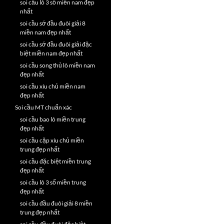
soi cầu lô 3 số miền nam đẹp
nhất
soi cầu sớ đầu đuôi giải 8
miền nam đẹp nhất
soi cầu sớ đầu đuôi giải đặc
biệt miền nam đẹp nhất
soi cầu song thủ lô miền nam
đẹp nhất
soi cầu xíu chủ miền nam
đẹp nhất
Soi cầu MT chuẩn xác
soi cầu bao lô miền trung
đẹp nhất
soi cầu cặp xíu chủ miền
trung đẹp nhất
soi cầu đặc biệt miền trung
đẹp nhất
soi cầu lô 3 số miền trung
đẹp nhất
soi cầu đầu đuôi giải 8 miền
trung đẹp nhất