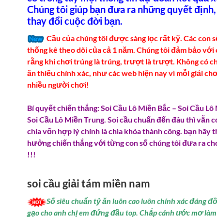
Chúng tôi giúp bạn đưa ra những quyết định,
thay đổi cuộc đời bạn.
Cầu của chúng tôi được sàng lọc rất kỹ. Các con 
thống kê theo dõi của cả 1 năm. Chúng tôi đảm bảo với
rằng khi chơi trúng là trúng, trượt là trượt. Không có 
ăn thiếu chính xác, như các web hiện nay vì mỗi giải chơ
nhiều người chơi!
Bí quyết chiến thắng: Soi Cầu Lô Miền Bắc – Soi Cầu L
Soi Cầu Lô Miền Trung. Soi cầu chuẩn đến đâu thì vẫn có
chia vốn hợp lý chính là chìa khóa thành công. bạn hãy 
hưởng chiến thắng với từng con số chúng tôi đưa ra ch
!!!
soi cầu giải tám miền nam
Số siêu chuẩn tỷ ăn luôn cao luôn chính xác đáng đồ
gạo cho anh chị em đứng đầu top. Chắp cánh ước mơ làm 