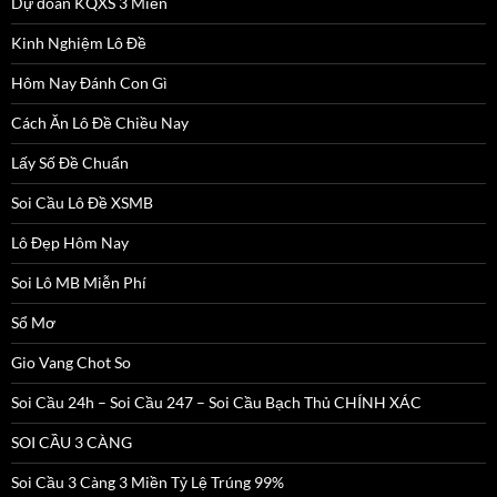
Dự đoán KQXS 3 Miền
Kinh Nghiệm Lô Đề
Hôm Nay Đánh Con Gì
Cách Ăn Lô Đề Chiều Nay
Lấy Số Đề Chuẩn
Soi Cầu Lô Đề XSMB
Lô Đẹp Hôm Nay
Soi Lô MB Miễn Phí
Sổ Mơ
Gio Vang Chot So
Soi Cầu 24h – Soi Cầu 247 – Soi Cầu Bạch Thủ CHÍNH XÁC
SOI CẦU 3 CÀNG
Soi Cầu 3 Càng 3 Miền Tỷ Lệ Trúng 99%