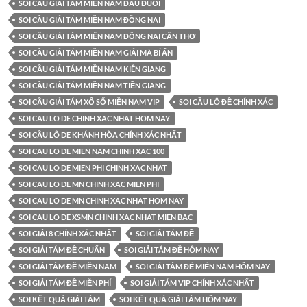
SOI CẦU GIẢI TÁM MIỀN NAM ĐẦU ĐUÔI
SOI CẦU GIẢI TÁM MIỀN NAM ĐỒNG NAI
SOI CẦU GIẢI TÁM MIỀN NAM ĐỒNG NAI CẦN THƠ
SOI CẦU GIẢI TÁM MIỀN NAM GIẢI MÃ BÍ ẨN
SOI CẦU GIẢI TÁM MIỀN NAM KIÊN GIANG
SOI CẦU GIẢI TÁM MIỀN NAM TIỀN GIANG
SOI CẦU GIẢI TÁM XỔ SỐ MIỀN NAM VIP
SOI CẦU LÔ ĐỀ CHÍNH XÁC
SOI CAU LO DE CHINH XAC NHAT HOM NAY
SOI CẦU LÔ DE KHÁNH HÒA CHÍNH XÁC NHẤT
SOI CAU LO DE MIEN NAM CHINH XAC 100
SOI CAU LO DE MIEN PHI CHINH XAC NHAT
SOI CAU LO DE MN CHINH XAC MIEN PHI
SOI CAU LO DE MN CHINH XAC NHAT HOM NAY
SOI CAU LO DE XSMN CHINH XAC NHAT MIEN BAC
SOI GIẢI 8 CHÍNH XÁC NHẤT
SOI GIẢI TÁM ĐỀ
SOI GIẢI TÁM ĐỀ CHUẨN
SOI GIẢI TÁM ĐỀ HÔM NAY
SOI GIẢI TÁM ĐỀ MIỀN NAM
SOI GIẢI TÁM ĐỀ MIỀN NAM HÔM NAY
SOI GIẢI TÁM ĐỀ MIỄN PHÍ
SOI GIẢI TÁM VIP CHÍNH XÁC NHẤT
SOI KẾT QUẢ GIẢI TÁM
SOI KẾT QUẢ GIẢI TÁM HÔM NAY