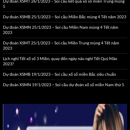
Dự đoán XSMT 26/1/2023 – Soi cầu kết quả xổ số miền Trung mùng
5
Dự đoán XSMB 25/1/2023 – Soi cầu Miền Bắc mùng 4 Tết năm 2023
Dự đoán XSMN 25/1/2023 – Soi cầu Miền Nam mùng 4 Tết năm
2023
Dự đoán XSMT 25/1/2023 – Soi cầu Miền Trung mùng 4 Tết năm
2023
Lịch nghỉ Tết xổ số 3 Miền, quay đến ngày nào nghỉ Tết Quý Mão
2023?
Dự đoán XSMB 19/1/2023 – Soi cầu xổ số miền Bắc siêu chuẩn
Dự đoán XSMN 19/1/2023 – Soi cầu dự đoán xổ số miền Nam thứ 5