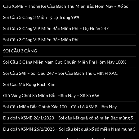
Cau XSMB – Thống Kê Cầu Bạch Thủ Miền Bắc Hôm Nay – Xổ Số
Soi Cầu 3 Càng 3 Miền Tỷ Lệ Trúng 99%
Soi Cầu 3 Càng VIP Miền Bắc Miễn Phí – Dự Đoán 247
Soi Cầu 3 Càng VIP Miền Bắc Miễn Phí
SOI CẦU 3 CÀNG
Soi Cầu 3 Càng Miền Nam Cực Chuẩn Miễn Phí Hôm Nay 100%
Soi Cầu 24h – Soi Cầu 247 – Soi Cầu Bạch Thủ CHÍNH XÁC
Soi Cau Mb Rong Bach Kim
Giờ Vàng Chốt Số Miền Bắc Hôm Nay – Xổ Số 666
Soi Cầu Miền Bắc Chính Xác 100 – Cầu Lô XSMB Hôm Nay
Dự đoán XSMB 26/1/2023 – Soi cầu kết quả xổ số miền Bắc mùng 5
Dự đoán XSMN 26/1/2023 – Soi cầu kết quả xổ số miền Nam mùng 5