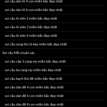
soi cầu dàn lô 4 con miền bắc đẹp nhất
soi cầu dàn lô 6 con miền bắc đẹp nhất
soi cầu lô xiên 2 miền bắc đẹp nhất
soi cầu lô xiên 3 miền bắc đẹp nhất
soi cầu lô xiên 4 miền bắc đẹp nhất
soi cầu song thủ lô kép miền bắc đẹp nhất
Soi cầu MB chuẩn xác
soi cầu cặp 3 càng víp miền bắc đẹp nhất
soi cầu ba càng víp miền bắc đẹp nhất
soi cầu bạch thủ đề miền bắc đẹp nhất
soi cầu dàn đề 4 con miền bắc đẹp nhất
soi cầu dàn đề 6 con miền bắc đẹp nhất
soi cầu dàn đề 8 con miền bắc đẹp nhất