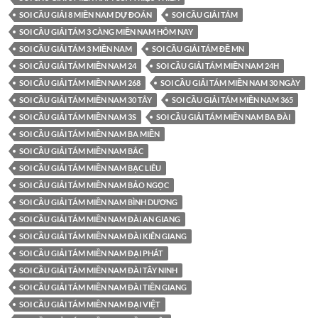
SOI CẦU GIẢI 8 MIỀN NAM DỰ ĐOÁN
SOI CẦU GIẢI TÁM
SOI CẦU GIẢI TÁM 3 CÀNG MIỀN NAM HÔM NAY
SOI CẦU GIẢI TÁM 3 MIỀN NAM
SOI CẦU GIẢI TÁM ĐỀ MN
SOI CẦU GIẢI TÁM MIỀN NAM 24
SOI CẦU GIẢI TÁM MIỀN NAM 24H
SOI CẦU GIẢI TÁM MIỀN NAM 268
SOI CẦU GIẢI TÁM MIỀN NAM 30 NGÀY
SOI CẦU GIẢI TÁM MIỀN NAM 30 TÂY
SOI CẦU GIẢI TÁM MIỀN NAM 365
SOI CẦU GIẢI TÁM MIỀN NAM 3S
SOI CẦU GIẢI TÁM MIỀN NAM BA ĐÀI
SOI CẦU GIẢI TÁM MIỀN NAM BA MIỀN
SOI CẦU GIẢI TÁM MIỀN NAM BẮC
SOI CẦU GIẢI TÁM MIỀN NAM BẠC LIÊU
SOI CẦU GIẢI TÁM MIỀN NAM BẢO NGỌC
SOI CẦU GIẢI TÁM MIỀN NAM BÌNH DƯƠNG
SOI CẦU GIẢI TÁM MIỀN NAM ĐÀI AN GIANG
SOI CẦU GIẢI TÁM MIỀN NAM ĐÀI KIÊN GIANG
SOI CẦU GIẢI TÁM MIỀN NAM ĐẠI PHÁT
SOI CẦU GIẢI TÁM MIỀN NAM ĐÀI TÂY NINH
SOI CẦU GIẢI TÁM MIỀN NAM ĐÀI TIỀN GIANG
SOI CẦU GIẢI TÁM MIỀN NAM ĐẠI VIỆT