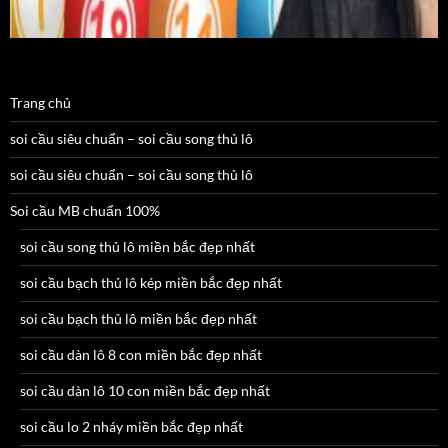
Trang chủ
soi cầu siêu chuẩn – soi cầu song thủ lô
soi cầu siêu chuẩn – soi cầu song thủ lô
Soi cầu MB chuẩn 100%
soi cầu song thủ lô miền bắc đẹp nhất
soi cầu bạch thủ lô kép miền bắc đẹp nhất
soi cầu bạch thủ lô miền bắc đẹp nhất
soi cầu dàn lô 8 con miền bắc đẹp nhất
soi cầu dàn lô 10 con miền bắc đẹp nhất
soi cầu lo 2 nháy miền bắc đẹp nhất