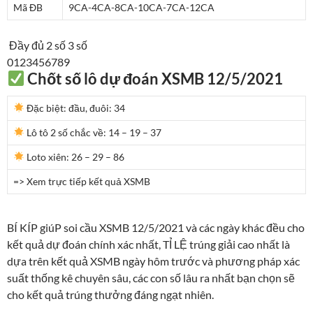
Mã ĐB
9CA-4CA-8CA-10CA-7CA-12CA
Đầy đủ
2 số
3 số
0
1
2
3
4
5
6
7
8
9
Chốt số lô dự đoán XSMB 12/5/2021
Đặc biệt: đầu, đuôi:
34
Lô tô 2 số chắc về:
14 – 19 – 37
Loto xiên:
26 – 29 – 86
=> Xem trực tiếp kết quả XSMB
BÍ KÍP giúP soi cầu XSMB 12/5/2021 và các ngày khác đều cho
kết quả dự đoán chính xác nhất, TỈ LỆ trúng giải cao nhất là
dựa trên kết quả XSMB ngày hôm trước và phương pháp xác
suất thống kê chuyên sâu, các con số lâu ra nhất bạn chọn sẽ
cho kết quả trúng thưởng đáng ngạt nhiên.