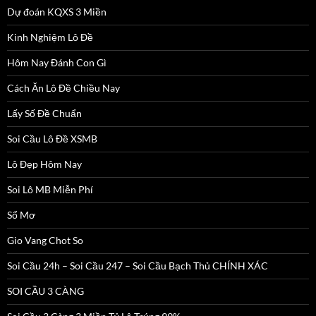
Dự đoán KQXS 3 Miền
Kinh Nghiệm Lô Đề
Hôm Nay Đánh Con Gì
Cách Ăn Lô Đề Chiều Nay
Lấy Số Đề Chuẩn
Soi Cầu Lô Đề XSMB
Lô Đẹp Hôm Nay
Soi Lô MB Miễn Phí
Sổ Mơ
Gio Vang Chot So
Soi Cầu 24h – Soi Cầu 247 – Soi Cầu Bạch Thủ CHÍNH XÁC
SOI CẦU 3 CÀNG