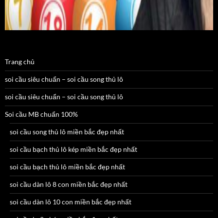
Trang chủ
soi cầu siêu chuẩn – soi cầu song thủ lô
soi cầu siêu chuẩn – soi cầu song thủ lô
Soi cầu MB chuẩn 100%
soi cầu song thủ lô miền bắc đẹp nhất
soi cầu bạch thủ lô kép miền bắc đẹp nhất
soi cầu bạch thủ lô miền bắc đẹp nhất
soi cầu dàn lô 8 con miền bắc đẹp nhất
soi cầu dàn lô 10 con miền bắc đẹp nhất