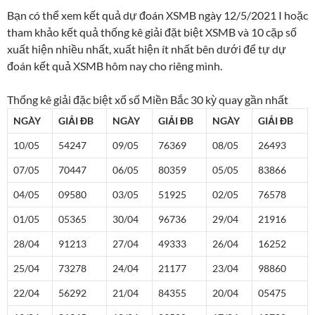
Bạn có thể xem kết quả dự đoán XSMB ngày 12/5/2021 I hoặc
tham khảo kết quả thống kê giải đặt biệt XSMB và 10 cặp số
xuất hiện nhiều nhất, xuất hiện ít nhất bên dưới để tự dự
đoán kết quả XSMB hôm nay cho riêng mình.
Thống kê giải đặc biệt xổ số Miền Bắc 30 kỳ quay gần nhất
NGÀY
GIẢI
ĐB
NGÀY
GIẢI
ĐB
NGÀY
GIẢI
ĐB
10/05
542
47
09/05
763
69
08/05
264
93
07/05
704
47
06/05
803
59
05/05
838
66
04/05
095
80
03/05
519
25
02/05
765
78
01/05
053
65
30/04
967
36
29/04
219
16
28/04
912
13
27/04
493
33
26/04
162
52
25/04
732
78
24/04
211
77
23/04
988
60
22/04
562
92
21/04
843
55
20/04
054
75