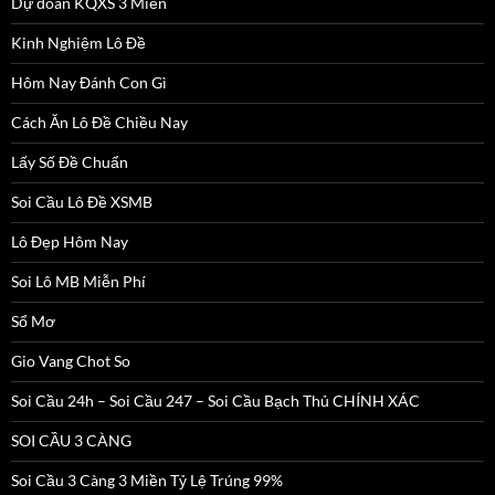
Dự đoán KQXS 3 Miền
Kinh Nghiệm Lô Đề
Hôm Nay Đánh Con Gì
Cách Ăn Lô Đề Chiều Nay
Lấy Số Đề Chuẩn
Soi Cầu Lô Đề XSMB
Lô Đẹp Hôm Nay
Soi Lô MB Miễn Phí
Sổ Mơ
Gio Vang Chot So
Soi Cầu 24h – Soi Cầu 247 – Soi Cầu Bạch Thủ CHÍNH XÁC
SOI CẦU 3 CÀNG
Soi Cầu 3 Càng 3 Miền Tỷ Lệ Trúng 99%