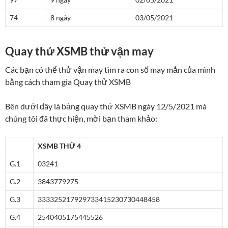
74
8 ngày
03/05/2021
Quay thử XSMB thử vận may
Các bạn có thể thử vận may tìm ra con số may mắn của mình
bằng cách tham gia Quay thử XSMB
Bên dưới đây là bảng quay thử XSMB ngày 12/5/2021 mà
chúng tôi đã thực hiện, mời bạn tham khảo:
XSMB THỨ 4
G.1
03241
G.2
38437
79275
G.3
33332
52179
29733
41523
07304
48458
G.4
2540
4051
7544
5526