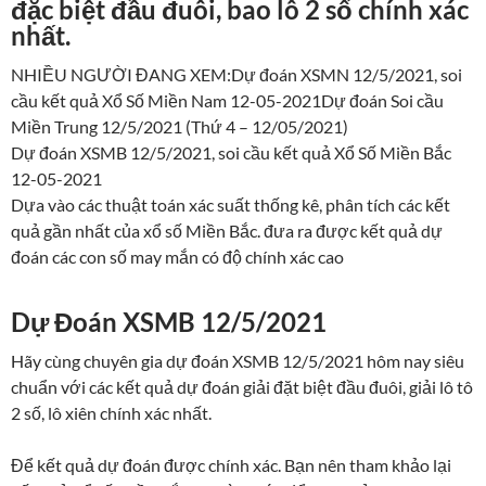
đặc biệt đầu đuôi, bao lô 2 số chính xác
nhất.
NHIỀU NGƯỜI ĐANG XEM:Dự đoán XSMN 12/5/2021, soi
cầu kết quả Xổ Số Miền Nam 12-05-2021Dự đoán Soi cầu
Miền Trung 12/5/2021 (Thứ 4 – 12/05/2021)
Dự đoán XSMB 12/5/2021, soi cầu kết quả Xổ Số Miền Bắc
12-05-2021
Dựa vào các thuật toán xác suất thống kê, phân tích các kết
quả gần nhất của xổ số Miền Bắc. đưa ra được kết quả dự
đoán các con số may mắn có độ chính xác cao
Dự Đoán XSMB 12/5/2021
Hãy cùng chuyên gia dự đoán XSMB 12/5/2021 hôm nay siêu
chuẩn với các kết quả dự đoán giải đặt biệt đầu đuôi, giải lô tô
2 số, lô xiên chính xác nhất.
Để kết quả dự đoán được chính xác. Bạn nên tham khảo lại