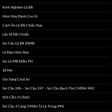
Kinh Nghiệm Lô Đề
Hôm Nay Đánh Con Gì
Cách Ăn Lô Đề Chiều Nay
Lấy Số Đề Chuẩn
Soi Cầu Lô Đề XSMB
Lô Đẹp Hôm Nay
Soi Lô MB Miễn Phí
Sổ Mơ
Gio Vang Chot So
Soi Cầu 24h – Soi Cầu 247 – Soi Cầu Bạch Thủ CHÍNH XÁC
SOI CẦU 3 CÀNG
Soi Cầu 3 Càng 3 Miền Tỷ Lệ Trúng 99%