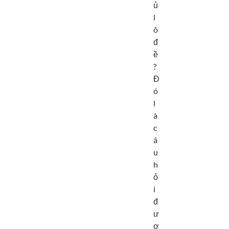
ủ
l
ô
đ
ề
?
Đ
ó
l
à
c
â
u
h
ỏ
i
đ
ư
ợ