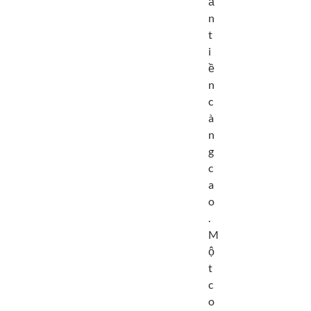
ă
n
t
i
ề
n
c
à
n
g
c
a
o
.
M
ộ
t
c
o