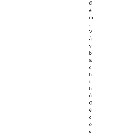
đ
ê
m
.
V
ậ
y
b
ạ
c
h
t
h
ủ
đ
ề
c
ó
g