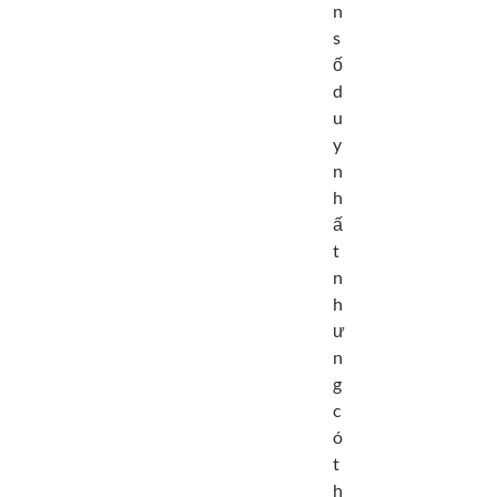
n
s
ố
d
u
y
n
h
ấ
t
n
h
ư
n
g
c
ó
t
h