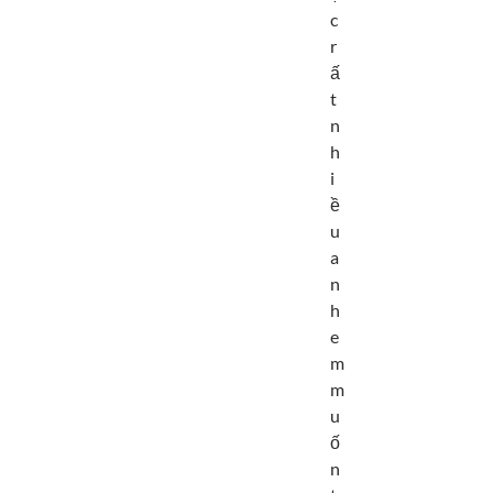
c
r
ấ
t
n
h
i
ề
u
a
n
h
e
m
m
u
ố
n