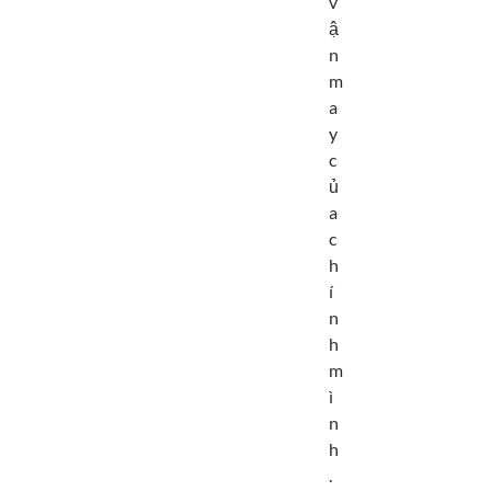
v
ậ
n
m
a
y
c
ủ
a
c
h
í
n
h
m
ì
n
h
.