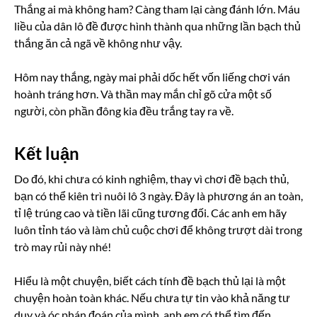
Thắng ai mà không ham? Càng tham lại càng đánh lớn. Máu
liều của dân lô đề được hình thành qua những lần bạch thủ
thắng ăn cả ngã về không như vậy.
Hôm nay thắng, ngày mai phải dốc hết vốn liếng chơi ván
hoành tráng hơn. Và thần may mắn chỉ gõ cửa một số
người, còn phần đông kia đều trắng tay ra về.
Kết luận
Do đó, khi chưa có kinh nghiệm, thay vì chơi đề bạch thủ,
bạn có thể kiên trì nuôi lô 3 ngày. Đây là phương án an toàn,
tỉ lệ trúng cao và tiền lãi cũng tương đối. Các anh em hãy
luôn tỉnh táo và làm chủ cuộc chơi để không trượt dài trong
trò may rủi này nhé!
Hiểu là một chuyện, biết cách tính đề bạch thủ lại là một
chuyện hoàn toàn khác. Nếu chưa tự tin vào khả năng tư
duy và óc phán đoán của mình, anh em có thể tìm đến