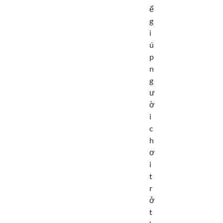
ể
g
i
ú
p
n
g
ư
ờ
i
c
h
ơ
i
t
r
ở
t