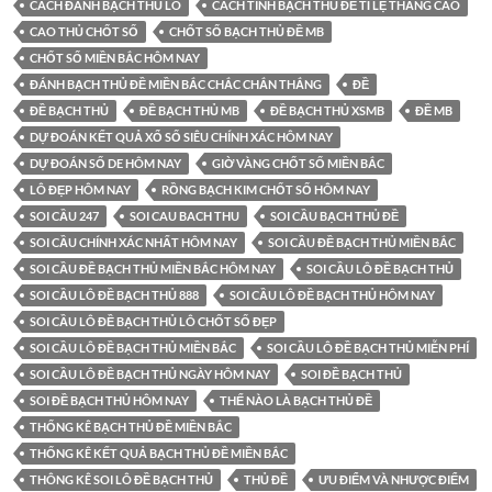
CÁCH ĐÁNH BẠCH THỦ LÔ
CÁCH TÍNH BẠCH THỦ ĐỀ TỈ LỆ THẮNG CAO
CAO THỦ CHỐT SỐ
CHỐT SỐ BẠCH THỦ ĐỀ MB
CHỐT SỐ MIỀN BẮC HÔM NAY
ĐÁNH BẠCH THỦ ĐỀ MIỀN BẮC CHẮC CHẮN THẮNG
ĐỀ
ĐỀ BẠCH THỦ
ĐỀ BẠCH THỦ MB
ĐỀ BẠCH THỦ XSMB
ĐỀ MB
DỰ ĐOÁN KẾT QUẢ XỔ SỐ SIÊU CHÍNH XÁC HÔM NAY
DỰ ĐOÁN SỐ DE HÔM NAY
GIỜ VÀNG CHỐT SỐ MIỀN BẮC
LÔ ĐẸP HÔM NAY
RỒNG BẠCH KIM CHỐT SỐ HÔM NAY
SOI CẦU 247
SOI CAU BACH THU
SOI CẦU BẠCH THỦ ĐỀ
SOI CẦU CHÍNH XÁC NHẤT HÔM NAY
SOI CẦU ĐỀ BẠCH THỦ MIỀN BẮC
SOI CẦU ĐỀ BẠCH THỦ MIỀN BẮC HÔM NAY
SOI CẦU LÔ ĐỀ BẠCH THỦ
SOI CẦU LÔ ĐỀ BẠCH THỦ 888
SOI CẦU LÔ ĐỀ BẠCH THỦ HÔM NAY
SOI CẦU LÔ ĐỀ BẠCH THỦ LÔ CHỐT SỐ ĐẸP
SOI CẦU LÔ ĐỀ BẠCH THỦ MIỀN BẮC
SOI CẦU LÔ ĐỀ BẠCH THỦ MIỄN PHÍ
SOI CẦU LÔ ĐỀ BẠCH THỦ NGÀY HÔM NAY
SOI ĐỀ BẠCH THỦ
SOI ĐỀ BẠCH THỦ HÔM NAY
THẾ NÀO LÀ BẠCH THỦ ĐỀ
THỐNG KÊ BẠCH THỦ ĐỀ MIỀN BẮC
THỐNG KÊ KẾT QUẢ BẠCH THỦ ĐỀ MIỀN BẮC
THÔNG KÊ SOI LÔ ĐỀ BẠCH THỦ
THỦ ĐỀ
ƯU ĐIỂM VÀ NHƯỢC ĐIỂM