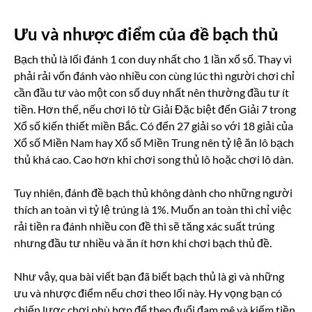
Ưu và nhược điểm của đề bạch thủ
Bạch thủ là lối đánh 1 con duy nhất cho 1 lần xổ số. Thay vì
phải rải vốn đánh vào nhiều con cùng lúc thì người chơi chỉ
cần đầu tư vào một con số duy nhất nên thường đầu tư ít
tiền. Hơn thế, nếu chơi lô từ Giải Đặc biệt đến Giải 7 trong
Xổ số kiến thiết miền Bắc. Có đến 27 giải so với 18 giải của
Xổ số Miền Nam hay Xổ số Miền Trung nên tỷ lệ ăn lô bạch
thủ khá cao. Cao hơn khi chơi song thủ lô hoặc chơi lô dàn.
Tuy nhiên, đánh đề bạch thủ không dành cho những người
thích an toàn vì tỷ lệ trúng là 1%. Muốn an toàn thì chỉ việc
rải tiền ra đánh nhiều con đề thì sẽ tăng xác suất trúng
nhưng đầu tư nhiều và ăn ít hơn khi chơi bạch thủ đề.
Như vậy, qua bài viết bạn đã biết bạch thủ là gì và những
ưu và nhược điểm nếu chơi theo lối này. Hy vọng bạn có
chiến lược chơi phù hợp để theo đuổi đam mê và kiếm tiền