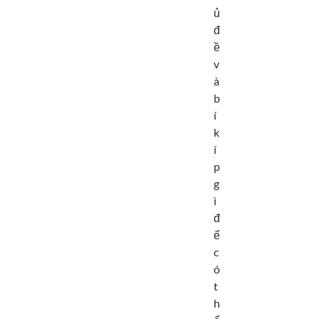
ủ
đ
ề
v
à
b
í
k
í
p
g
ì
đ
ể
c
ó
t
h