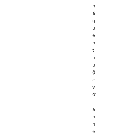
h
á
q
u
e
n
t
h
u
ộ
c
v
ớ
i
a
n
h
e