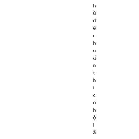
h
ủ
đ
ề
c
h
u
ẩ
n
t
h
ì
c
ó
h
ộ
i
ă