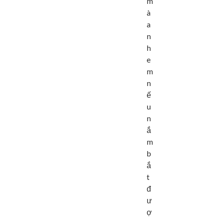
m
à
a
n
h
e
m
n
ế
u
n
ắ
m
b
ắ
t
đ
ư
ợ