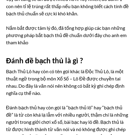
con nên tỉ lệ trúng rất thấp nếu bạn không biết cách tính đề
bạch thủ chuẩn sẽ cực kì khó khăn.
Nắm bắt được tâm lý đó, đã tổng hợp giúp các bạn những
phương pháp bắt bạch thủ đề chuẩn dưới đây cho anh em
tham khảo
Đánh đề bạch thủ là gì ?
Bạch Thủ Lô hay còn có tên gọi khác là Độc Thủ Lô, là một
thuật ngữ trong bộ môn Xổ Số – Lô Đề được chuyền tai
nhau. Do đây là văn nói nên không có bất kỳ ghi chép định
nghĩa cụ thể nào.
Đánh bạch thủ hay còn gọi là “bạch thủ lô” hay “bạch thủ
đề” là từ còn khá lạ lẫm với nhiều người, thậm chí là những
người trong giới chơi xổ số, bài bạc hay lô đề. Bạch thủ là
từ được hình thành từ văn nói và nó không được ghi chép