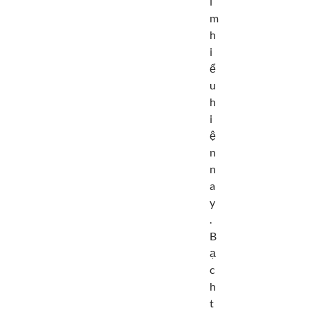
ì
m
h
i
ể
u
h
i
ệ
n
n
a
y
.
B
ạ
c
h
t