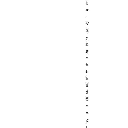
ê
m
.
V
ậ
y
b
ạ
c
h
t
h
ủ
đ
ề
c
ó
g
ì