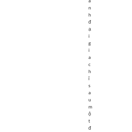
à
n
h
đ
ạ
i
g
i
a
c
h
ỉ
s
a
u
m
ộ
t
đ