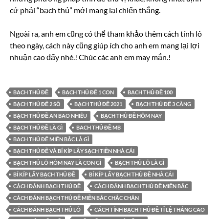
cứ phải “bạch thủ” mới mang lại chiến thắng.
Ngoài ra, anh em cũng có thể tham khảo thêm cách tính lô
theo ngày, cách này cũng giúp ích cho anh em mang lại lợi
nhuận cao đấy nhé.! Chúc các anh em may mắn.!
BẠCH THỦ ĐỀ
BẠCH THỦ ĐỀ 1 CON
BẠCH THỦ ĐỀ 100
BẠCH THỦ ĐỀ 2 SỐ
BẠCH THỦ ĐỀ 2021
BẠCH THỦ ĐỀ 3 CÀNG
BẠCH THỦ ĐỀ AN BAO NHIÊU
BẠCH THỦ ĐỀ HÔM NAY
BẠCH THỦ ĐỀ LÀ GÌ
BACH THỦ ĐỀ MB
BẠCH THỦ ĐỀ MIỀN BẮC LÀ GÌ
BẠCH THỦ ĐỀ VÀ BÍ KÍP LẤY SẠCH TIỀN NHÀ CÁI
BẠCH THỦ LÔ HÔM NAY LÀ CON GÌ
BẠCH THỦ LÔ LÀ GÌ
BÍ KÍP LẤY BẠCH THỦ ĐỀ
BÍ KÍP LẤY BẠCH THỦ ĐỀ NHÀ CÁI
CÁCH ĐÁNH BẠCH THỦ ĐỀ
CÁCH ĐÁNH BẠCH THỦ ĐỀ MIỀN BẮC
CÁCH ĐÁNH BẠCH THỦ ĐỀ MIỀN BẮC CHẮC CHẮN
CÁCH ĐÁNH BẠCH THỦ LÔ
CÁCH TÍNH BẠCH THỦ ĐỀ TỈ LỆ THẮNG CAO