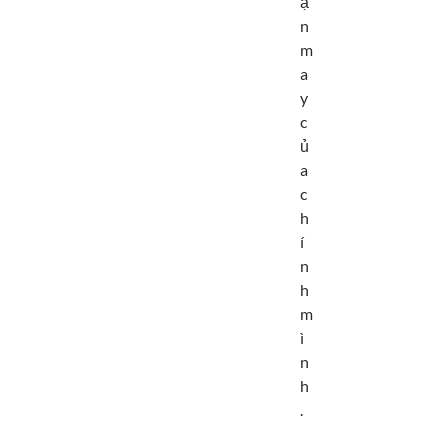
ậ
n
m
a
y
c
ủ
a
c
h
í
n
h
m
ì
n
h
.