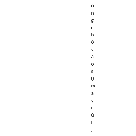
ô
n
g
c
h
ờ
v
à
o
s
ự
m
a
y
r
ủ
i
,