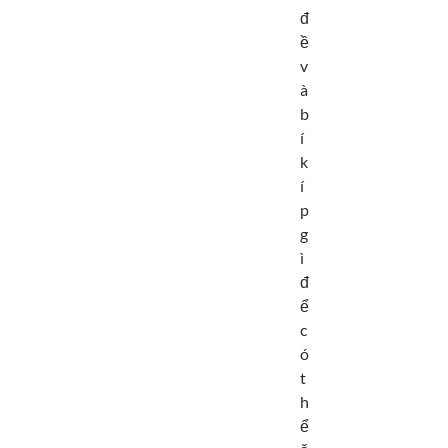
đ
ề
v
à
b
í
k
í
p
g
ì
đ
ể
c
ó
t
h
ể