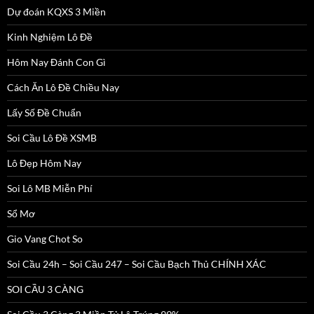
Dự đoán KQXS 3 Miền
Kinh Nghiệm Lô Đề
Hôm Nay Đánh Con Gì
Cách Ăn Lô Đề Chiều Nay
Lấy Số Đề Chuẩn
Soi Cầu Lô Đề XSMB
Lô Đẹp Hôm Nay
Soi Lô MB Miễn Phí
Sổ Mơ
Gio Vang Chot So
Soi Cầu 24h – Soi Cầu 247 – Soi Cầu Bạch Thủ CHÍNH XÁC
SOI CẦU 3 CÀNG