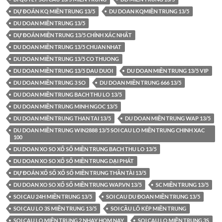
DỰ ĐOÁN KQ MIỀN TRUNG 13/5
DU DOAN KQMIỀN TRUNG 13/5
DU DOAN MIỀN TRUNG 13/5
DỰ ĐOÁN MIỀN TRUNG 13/5 CHÍNH XÁC NHẤT
DU DOAN MIỀN TRUNG 13/5 CHUAN NHAT
DU DOAN MIỀN TRUNG 13/5 CO THUONG
DU DOAN MIỀN TRUNG 13/5 DAU DUOI
DU DOAN MIỀN TRUNG 13/5 VIP
DU DOAN MIỀN TRUNG 3 SO
DU DOAN MIỀN TRUNG 666 13/5
DU DOAN MIỀN TRUNG BACH THU LO 13/5
DU DOAN MIỀN TRUNG MINH NGOC 13/5
DU DOAN MIỀN TRUNG THAN TAI 13/5
DU DOAN MIỀN TRUNG WAP 13/5
DU DOAN MIỀN TRUNG WIN2888 13/5 SOI CAU LO MIỀN TRUNG CHINH XAC
100
DU DOAN XO SO XỔ SỐ MIỀN TRUNG BACH THU LO 13/5
DU DOAN XO SO XỔ SỐ MIỀN TRUNG DẠI PHÁT
DỰ ĐOÁN XỔ SỐ XỔ SỐ MIỀN TRUNG THẦN TÀI 13/5
DU DOAN XO SO XỔ SỐ MIỀN TRUNG WAP.VN 13/5
SC MIỀN TRUNG 13/5
SOI CAU 24H MIỀN TRUNG 13/5
SOI CAU DU ĐOAN MIỀN TRUNG 13/5
SOI CAU LO 3S MIỀN TRUNG 13/5
SOI CẦU LÔ KÉP MIỀN TRUNG
SOI CAU LO MIỀN TRUNG 2 NHAY HOM NAY
SOI CAU LO MIỀN TRUNG 3S