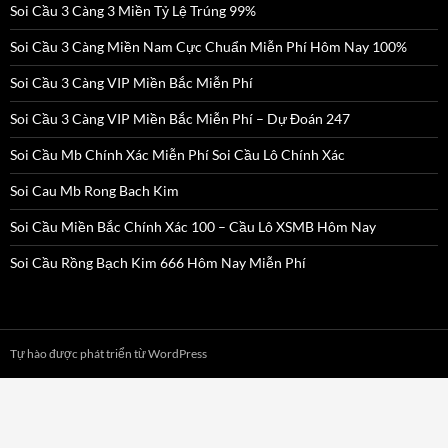
Soi Cầu 3 Càng 3 Miền Tỷ Lệ Trúng 99%
Soi Cầu 3 Càng Miền Nam Cực Chuẩn Miễn Phí Hôm Nay 100%
Soi Cầu 3 Càng VIP Miền Bắc Miễn Phí
Soi Cầu 3 Càng VIP Miền Bắc Miễn Phí – Dự Đoán 247
Soi Cầu Mb Chính Xác Miễn Phí Soi Cầu Lô Chính Xác
Soi Cau Mb Rong Bach Kim
Soi Cầu Miền Bắc Chính Xác 100 – Cầu Lô XSMB Hôm Nay
Soi Cầu Rồng Bạch Kim 666 Hôm Nay Miễn Phí
Tự hào được phát triển từ WordPress