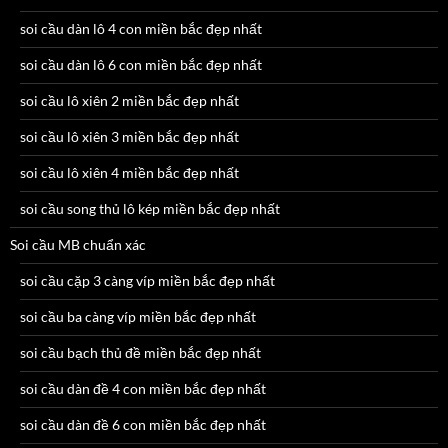
soi cầu dàn lô 4 con miền bắc đẹp nhất
soi cầu dàn lô 6 con miền bắc đẹp nhất
soi cầu lô xiên 2 miền bắc đẹp nhất
soi cầu lô xiên 3 miền bắc đẹp nhất
soi cầu lô xiên 4 miền bắc đẹp nhất
soi cầu song thủ lô kép miền bắc đẹp nhất
Soi cầu MB chuẩn xác
soi cầu cặp 3 càng víp miền bắc đẹp nhất
soi cầu ba càng víp miền bắc đẹp nhất
soi cầu bạch thủ đề miền bắc đẹp nhất
soi cầu dàn đề 4 con miền bắc đẹp nhất
soi cầu dàn đề 6 con miền bắc đẹp nhất