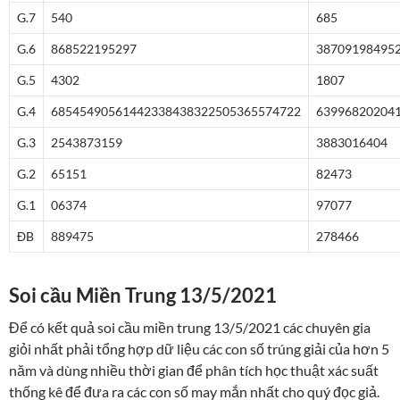
G.7
540
685
G.6
8685
2219
5297
3870
9198
495
G.5
4302
1807
G.4
68545
49056
14423
38438
32250
53655
74722
63996
82020
4
G.3
25438
73159
38830
16404
G.2
65151
82473
G.1
06374
97077
ĐB
889475
278466
Soi cầu Miền Trung 13/5/2021
Để có kết quả soi cầu miền trung 13/5/2021 các chuyên gia
giỏi nhất phải tổng hợp dữ liệu các con số trúng giải của hơn 5
năm và dùng nhiều thời gian để phân tích học thuật xác suất
thống kê để đưa ra các con số may mắn nhất cho quý đọc giả.