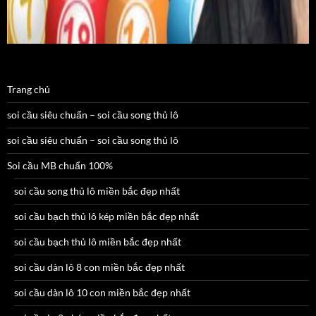
Trang chủ
soi cầu siêu chuẩn – soi cầu song thủ lô
soi cầu siêu chuẩn – soi cầu song thủ lô
Soi cầu MB chuẩn 100%
soi cầu song thủ lô miền bắc đẹp nhất
soi cầu bạch thủ lô kép miền bắc đẹp nhất
soi cầu bạch thủ lô miền bắc đẹp nhất
soi cầu dàn lô 8 con miền bắc đẹp nhất
soi cầu dàn lô 10 con miền bắc đẹp nhất