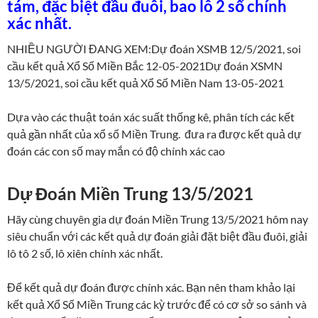
tám, đặc biệt đầu đuôi, bao lô 2 số chính
xác nhất.
NHIỀU NGƯỜI ĐANG XEM:Dự đoán XSMB 12/5/2021, soi
cầu kết quả Xổ Số Miền Bắc 12-05-2021Dự đoán XSMN
13/5/2021, soi cầu kết quả Xổ Số Miền Nam 13-05-2021
Dựa vào các thuật toán xác suất thống kê, phân tích các kết
quả gần nhất của xổ số Miền Trung. đưa ra được kết quả dự
đoán các con số may mắn có độ chính xác cao
Dự Đoán Miền Trung 13/5/2021
Hãy cùng chuyên gia dự đoán Miền Trung 13/5/2021 hôm nay
siêu chuẩn với các kết quả dự đoán giải đặt biệt đầu đuôi, giải
lô tô 2 số, lô xiên chính xác nhất.
Để kết quả dự đoán được chính xác. Bạn nên tham khảo lại
kết quả Xổ Số Miền Trung các kỳ trước để có cơ sở so sánh và