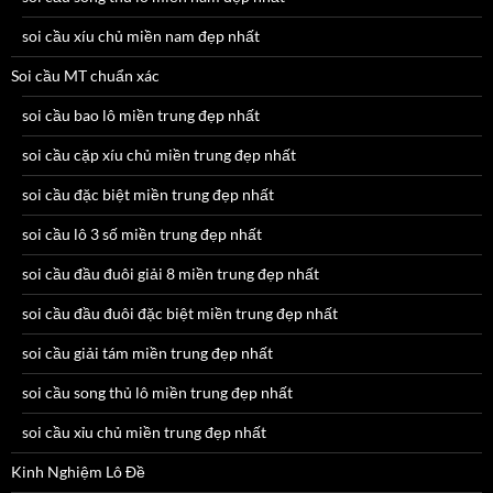
soi cầu xíu chủ miền nam đẹp nhất
Soi cầu MT chuẩn xác
soi cầu bao lô miền trung đẹp nhất
soi cầu cặp xíu chủ miền trung đẹp nhất
soi cầu đặc biệt miền trung đẹp nhất
soi cầu lô 3 số miền trung đẹp nhất
soi cầu đầu đuôi giải 8 miền trung đẹp nhất
soi cầu đầu đuôi đặc biệt miền trung đẹp nhất
soi cầu giải tám miền trung đẹp nhất
soi cầu song thủ lô miền trung đẹp nhất
soi cầu xỉu chủ miền trung đẹp nhất
Kinh Nghiệm Lô Đề