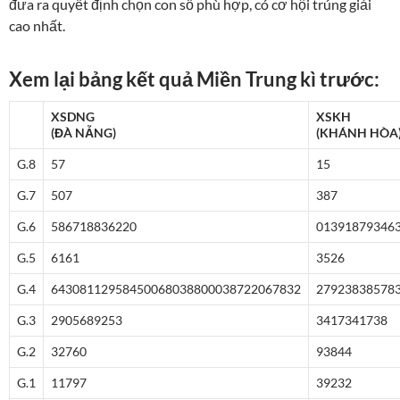
đưa ra quyết định chọn con số phù hợp, có cơ hội trúng giải
cao nhất.
Xem lại bảng kết quả Miền Trung kì trước:
XSDNG
XSKH
(ĐÀ NẴNG)
(KHÁNH HÒA
G.8
57
15
G.7
507
387
G.6
5867
1883
6220
0139
1879
346
G.5
6161
3526
G.4
64308
11295
84500
68038
80003
87220
67832
27923
83857
8
G.3
29056
89253
34173
41738
G.2
32760
93844
G.1
11797
39232