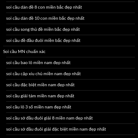
soi cầu dàn đề 8 con miền bắc đẹp nhất
soi cầu dàn đề 10 con miền bắc đẹp nhất
soi cầu song thủ đề miền bắc đẹp nhất
soi cầu đề đầu đuôi miền bắc đẹp nhất
Soi cầu MN chuẩn xác
soi cầu bao lô miền nam đẹp nhất
soi cầu cặp xíu chủ miền nam đẹp nhất
soi cầu đặc biệt miền nam đẹp nhất
soi cầu giải tám miền nam đẹp nhất
soi cầu lô 3 số miền nam đẹp nhất
soi cầu sớ đầu đuôi giải 8 miền nam đẹp nhất
soi cầu sớ đầu đuôi giải đặc biệt miền nam đẹp nhất