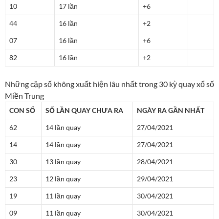
10
17 lần
+6
44
16 lần
+2
07
16 lần
+6
82
16 lần
+2
Những cặp số không xuất hiện lâu nhất trong 30 kỳ quay xổ số
Miền Trung
CON SỐ
SỐ LẦN QUAY CHƯA RA
NGÀY RA GẦN NHẤT
62
14 lần quay
27/04/2021
14
14 lần quay
27/04/2021
30
13 lần quay
28/04/2021
23
12 lần quay
29/04/2021
19
11 lần quay
30/04/2021
09
11 lần quay
30/04/2021