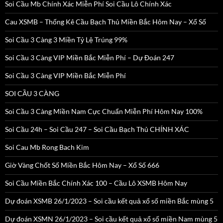
Soi Cầu Mb Chính Xác Miễn Phí Soi Cầu Lô Chính Xác
Cau XSMB – Thống Kê Cầu Bạch Thủ Miền Bắc Hôm Nay – Xổ Số
Soi Cầu 3 Càng 3 Miền Tỷ Lệ Trúng 99%
Soi Cầu 3 Càng VIP Miền Bắc Miễn Phí – Dự Đoán 247
Soi Cầu 3 Càng VIP Miền Bắc Miễn Phí
SOI CẦU 3 CÀNG
Soi Cầu 3 Càng Miền Nam Cực Chuẩn Miễn Phí Hôm Nay 100%
Soi Cầu 24h – Soi Cầu 247 – Soi Cầu Bạch Thủ CHÍNH XÁC
Soi Cau Mb Rong Bach Kim
Giờ Vàng Chốt Số Miền Bắc Hôm Nay – Xổ Số 666
Soi Cầu Miền Bắc Chính Xác 100 – Cầu Lô XSMB Hôm Nay
Dự đoán XSMB 26/1/2023 – Soi cầu kết quả xổ số miền Bắc mùng 5
Dự đoán XSMN 26/1/2023 – Soi cầu kết quả xổ số miền Nam mùng 5