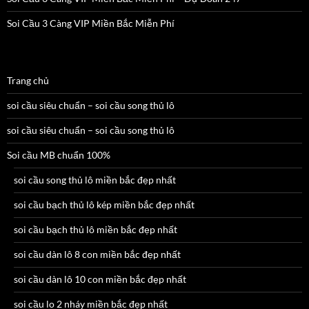
Soi Cầu 3 Càng VIP Miền Bắc Miễn Phí
Trang chủ
soi cầu siêu chuẩn – soi cầu song thủ lô
soi cầu siêu chuẩn – soi cầu song thủ lô
Soi cầu MB chuẩn 100%
soi cầu song thủ lô miền bắc đẹp nhất
soi cầu bạch thủ lô kép miền bắc đẹp nhất
soi cầu bạch thủ lô miền bắc đẹp nhất
soi cầu dàn lô 8 con miền bắc đẹp nhất
soi cầu dàn lô 10 con miền bắc đẹp nhất
soi cầu lo 2 nháy miền bắc đẹp nhất