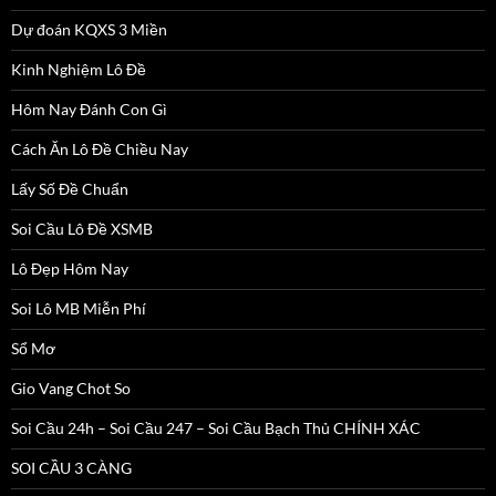
Dự đoán KQXS 3 Miền
Kinh Nghiệm Lô Đề
Hôm Nay Đánh Con Gì
Cách Ăn Lô Đề Chiều Nay
Lấy Số Đề Chuẩn
Soi Cầu Lô Đề XSMB
Lô Đẹp Hôm Nay
Soi Lô MB Miễn Phí
Sổ Mơ
Gio Vang Chot So
Soi Cầu 24h – Soi Cầu 247 – Soi Cầu Bạch Thủ CHÍNH XÁC
SOI CẦU 3 CÀNG