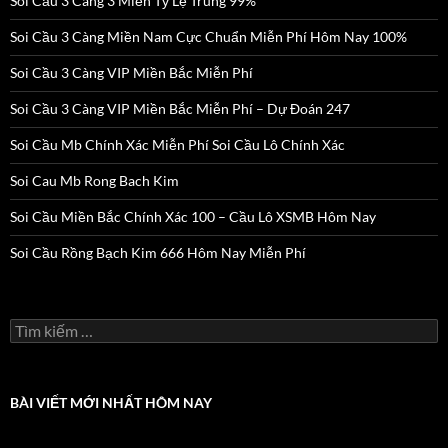
Soi Cầu 3 Càng 3 Miền Tỷ Lệ Trúng 99%
Soi Cầu 3 Càng Miền Nam Cực Chuẩn Miễn Phí Hôm Nay 100%
Soi Cầu 3 Càng VIP Miền Bắc Miễn Phí
Soi Cầu 3 Càng VIP Miền Bắc Miễn Phí – Dự Đoán 247
Soi Cầu Mb Chính Xác Miễn Phí Soi Cầu Lô Chính Xác
Soi Cau Mb Rong Bach Kim
Soi Cầu Miền Bắc Chính Xác 100 – Cầu Lô XSMB Hôm Nay
Soi Cầu Rồng Bạch Kim 666 Hôm Nay Miễn Phí
Tìm
kiếm
cho:
BÀI VIẾT MỚI NHẤT HÔM NAY