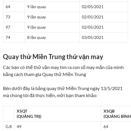
64
9 lần quay
02/05/2021
73
9 lần quay
02/05/2021
97
9 lần quay
02/05/2021
74
8 lần quay
03/05/2021
Quay thử Miền Trung thử vận may
Các bạn có thể thử vận may tìm ra con số may mắn của mình
bằng cách tham gia Quay thử Miền Trung
Bên dưới đây là bảng quay thử Miền Trung ngày 13/5/2021
mà chúng tôi đã thực hiện, mời bạn tham khảo:
XSQT
XSQB
(QUẢNG TRỊ)
(QUẢNG BÌNH
G.8
49
64