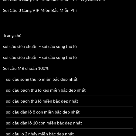
Soi Cầu 3 Càng VIP Miền Bắc Miễn Phí
Trang chủ
soi cầu siêu chuẩn – soi cầu song thủ lô
soi cầu siêu chuẩn – soi cầu song thủ lô
Soi cầu MB chuẩn 100%
soi cầu song thủ lô miền bắc đẹp nhất
soi cầu bạch thủ lô kép miền bắc đẹp nhất
soi cầu bạch thủ lô miền bắc đẹp nhất
soi cầu dàn lô 8 con miền bắc đẹp nhất
soi cầu dàn lô 10 con miền bắc đẹp nhất
soi cầu lo 2 nháy miền bắc đẹp nhất