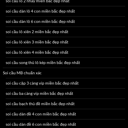
soi cầu lo 2 nháy miền bắc đẹp nhất
soi cầu dàn lô 4 con miền bắc đẹp nhất
soi cầu dàn lô 6 con miền bắc đẹp nhất
soi cầu lô xiên 2 miền bắc đẹp nhất
soi cầu lô xiên 3 miền bắc đẹp nhất
soi cầu lô xiên 4 miền bắc đẹp nhất
soi cầu song thủ lô kép miền bắc đẹp nhất
Soi cầu MB chuẩn xác
soi cầu cặp 3 càng víp miền bắc đẹp nhất
soi cầu ba càng víp miền bắc đẹp nhất
soi cầu bạch thủ đề miền bắc đẹp nhất
soi cầu dàn đề 4 con miền bắc đẹp nhất
soi cầu dàn đề 6 con miền bắc đẹp nhất