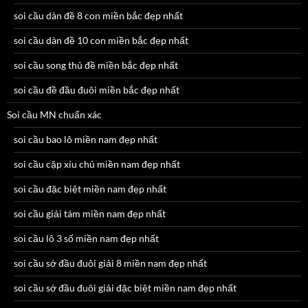
soi cầu dàn đề 8 con miền bắc đẹp nhất
soi cầu dàn đề 10 con miền bắc đẹp nhất
soi cầu song thủ đề miền bắc đẹp nhất
soi cầu đề đầu đuôi miền bắc đẹp nhất
Soi cầu MN chuẩn xác
soi cầu bao lô miền nam đẹp nhất
soi cầu cặp xíu chủ miền nam đẹp nhất
soi cầu đặc biệt miền nam đẹp nhất
soi cầu giải tám miền nam đẹp nhất
soi cầu lô 3 số miền nam đẹp nhất
soi cầu sớ đầu đuôi giải 8 miền nam đẹp nhất
soi cầu sớ đầu đuôi giải đặc biệt miền nam đẹp nhất