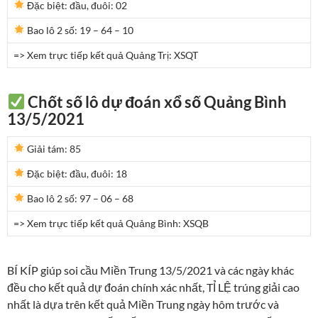
Đặc biệt: đầu, đuôi:
02
Bao lô 2 số:
19 – 64 – 10
=> Xem trực tiếp kết quả Quảng Trị: XSQT
Chốt số lô dự đoán xổ số Quảng Bình
13/5/2021
Giải tám:
85
Đặc biệt: đầu, đuôi:
18
Bao lô 2 số:
97 – 06 – 68
=> Xem trực tiếp kết quả Quảng Bình: XSQB
BÍ KÍP giúp soi cầu Miền Trung 13/5/2021 và các ngày khác
đều cho kết quả dự đoán chính xác nhất, TỈ LỆ trúng giải cao
nhất là dựa trên kết quả Miền Trung ngày hôm trước và