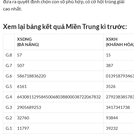
đưa ra quyết định chọn con số phù hợp, có cơ hội trúng giải
cao nhất.
Xem lại bảng kết quả Miền Trung kì trước:
XSDNG
XSKH
(ĐÀ NẴNG)
(KHÁNH HÒA
G.8
57
15
G.7
507
387
G.6
5867
1883
6220
0139
1879
346
G.5
6161
3526
G.4
64308
11295
84500
68038
80003
87220
67832
27923
83857
8
G.3
29056
89253
34173
41738
G.2
32760
93844
G.1
11797
39232