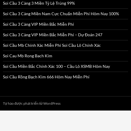
Soi Cầu 3 Càng 3 Miền Tỷ Lệ Trúng 99%
Soi Cầu 3 Càng Miền Nam Cực Chuẩn Miễn Phí Hôm Nay 100%
Soi Cầu 3 Càng VIP Miền Bắc Miễn Phí
Soi Cầu 3 Càng VIP Miền Bắc Miễn Phí – Dự Đoán 247
Soi Cầu Mb Chính Xác Miễn Phí Soi Cầu Lô Chính Xác
Soi Cau Mb Rong Bach Kim
Soi Cầu Miền Bắc Chính Xác 100 – Cầu Lô XSMB Hôm Nay
Soi Cầu Rồng Bạch Kim 666 Hôm Nay Miễn Phí
Tự hào được phát triển từ WordPress