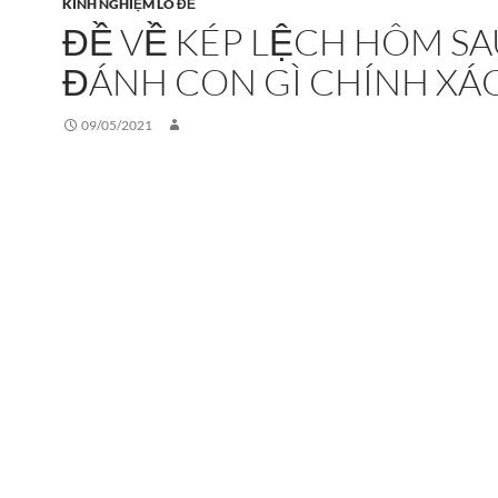
KINH NGHIỆM LÔ ĐỀ
ĐỀ VỀ KÉP LỆCH HÔM SA
ĐÁNH CON GÌ CHÍNH XÁ
09/05/2021