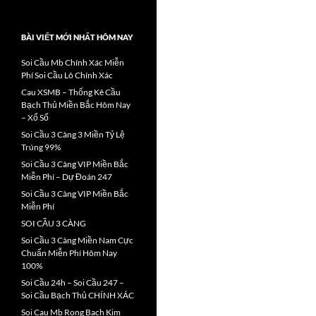
cho:
BÀI VIẾT MỚI NHẤT HÔM NAY
Soi Cầu Mb Chính Xác Miễn
Phí Soi Cầu Lô Chính Xác
Cau XSMB – Thống Kê Cầu
Bạch Thủ Miền Bắc Hôm Nay
– Xổ Số
Soi Cầu 3 Càng 3 Miền Tỷ Lệ
Trúng 99%
Soi Cầu 3 Càng VIP Miền Bắc
Miễn Phí – Dự Đoán 247
Soi Cầu 3 Càng VIP Miền Bắc
Miễn Phí
SOI CẦU 3 CÀNG
Soi Cầu 3 Càng Miền Nam Cực
Chuẩn Miễn Phí Hôm Nay
100%
Soi Cầu 24h – Soi Cầu 247 –
Soi Cầu Bạch Thủ CHÍNH XÁC
Soi Cau Mb Rong Bach Kim