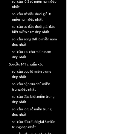
soi cầu lô 3 số miền nam đẹp
nhất
soi cầu sớ đầu đuôi giải 8
miền nam đẹp nhất
soi cầu sớ đầu đuôi giải đặc
biệt miền nam đẹp nhất
soi cầu song thủ lô miền nam
đẹp nhất
soi cầu xíu chủ miền nam
đẹp nhất
Soi cầu MT chuẩn xác
soi cầu bao lô miền trung
đẹp nhất
soi cầu cặp xíu chủ miền
trung đẹp nhất
soi cầu đặc biệt miền trung
đẹp nhất
soi cầu lô 3 số miền trung
đẹp nhất
soi cầu đầu đuôi giải 8 miền
trung đẹp nhất