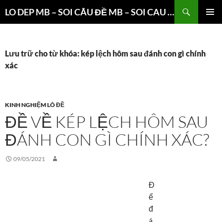
Chuyển
Tìm
LO DEP MB – SOI CÂU ĐỀ MB – SOI CAU 3 CANG XSMB
đến
kiếm
TRÌNH
nội
ĐƠN CƠ
dung
SỞ
Lưu trữ cho từ khóa: kép lệch hôm sau đánh con gì chính
xác
KINH NGHIỆM LÔ ĐỀ
ĐỀ VỀ KÉP LỆCH HÔM SAU
ĐÁNH CON GÌ CHÍNH XÁC?
09/05/2021
Đ
ể
đ
á