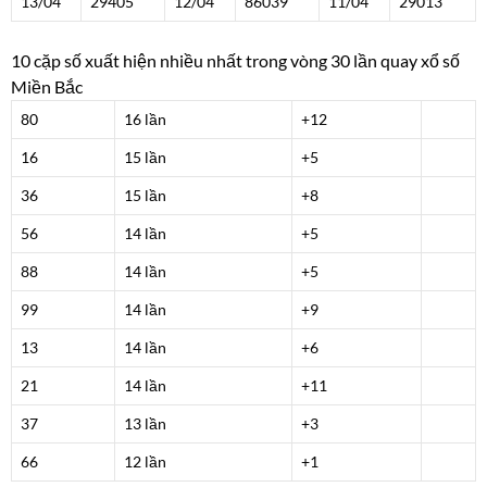
13/04
294
05
12/04
860
39
11/04
290
13
10 cặp số xuất hiện nhiều nhất trong vòng 30 lần quay xổ số
Miền Bắc
80
16 lần
+12
16
15 lần
+5
36
15 lần
+8
56
14 lần
+5
88
14 lần
+5
99
14 lần
+9
13
14 lần
+6
21
14 lần
+11
37
13 lần
+3
66
12 lần
+1