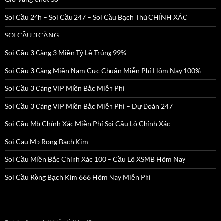
Soi Cầu 24h – Soi Cầu 247 – Soi Cầu Bạch Thủ CHÍNH XÁC
SOI CẦU 3 CÀNG
Soi Cầu 3 Càng 3 Miền Tỷ Lệ Trúng 99%
Soi Cầu 3 Càng Miền Nam Cực Chuẩn Miễn Phí Hôm Nay 100%
Soi Cầu 3 Càng VIP Miền Bắc Miễn Phí
Soi Cầu 3 Càng VIP Miền Bắc Miễn Phí – Dự Đoán 247
Soi Cầu Mb Chính Xác Miễn Phí Soi Cầu Lô Chính Xác
Soi Cau Mb Rong Bach Kim
Soi Cầu Miền Bắc Chính Xác 100 – Cầu Lô XSMB Hôm Nay
Soi Cầu Rồng Bạch Kim 666 Hôm Nay Miễn Phí