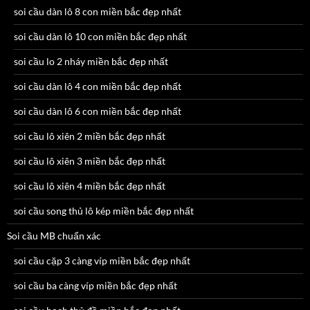
soi cầu dàn lô 8 con miền bắc đẹp nhất
soi cầu dàn lô 10 con miền bắc đẹp nhất
soi cầu lo 2 nháy miền bắc đẹp nhất
soi cầu dàn lô 4 con miền bắc đẹp nhất
soi cầu dàn lô 6 con miền bắc đẹp nhất
soi cầu lô xiên 2 miền bắc đẹp nhất
soi cầu lô xiên 3 miền bắc đẹp nhất
soi cầu lô xiên 4 miền bắc đẹp nhất
soi cầu song thủ lô kép miền bắc đẹp nhất
Soi cầu MB chuẩn xác
soi cầu cặp 3 càng víp miền bắc đẹp nhất
soi cầu ba càng víp miền bắc đẹp nhất