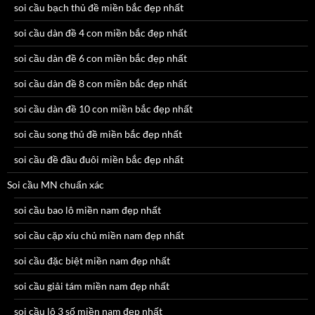
soi cầu bạch thủ đề miền bắc đẹp nhất
soi cầu dàn đề 4 con miền bắc đẹp nhất
soi cầu dàn đề 6 con miền bắc đẹp nhất
soi cầu dàn đề 8 con miền bắc đẹp nhất
soi cầu dàn đề 10 con miền bắc đẹp nhất
soi cầu song thủ đề miền bắc đẹp nhất
soi cầu đề đầu đuôi miền bắc đẹp nhất
Soi cầu MN chuẩn xác
soi cầu bao lô miền nam đẹp nhất
soi cầu cặp xíu chủ miền nam đẹp nhất
soi cầu đặc biệt miền nam đẹp nhất
soi cầu giải tám miền nam đẹp nhất
soi cầu lô 3 số miền nam đẹp nhất