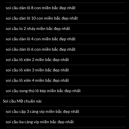
soi cầu dàn lô 8 con miền bắc đẹp nhất
soi cầu dàn lô 10 con miền bắc đẹp nhất
soi cầu lo 2 nháy miền bắc đẹp nhất
soi cầu dàn lô 4 con miền bắc đẹp nhất
soi cầu dàn lô 6 con miền bắc đẹp nhất
soi cầu lô xiên 2 miền bắc đẹp nhất
soi cầu lô xiên 3 miền bắc đẹp nhất
soi cầu lô xiên 4 miền bắc đẹp nhất
soi cầu song thủ lô kép miền bắc đẹp nhất
Soi cầu MB chuẩn xác
soi cầu cặp 3 càng víp miền bắc đẹp nhất
soi cầu ba càng víp miền bắc đẹp nhất