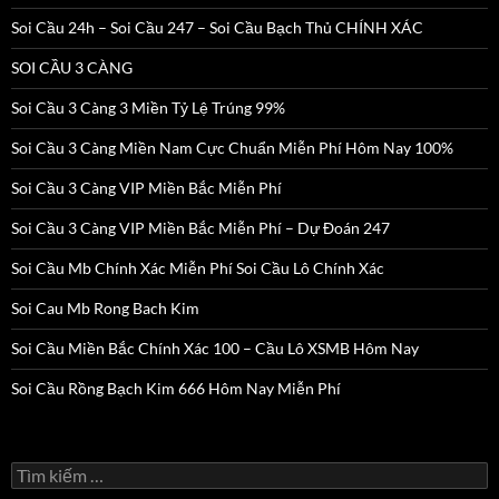
Soi Cầu 24h – Soi Cầu 247 – Soi Cầu Bạch Thủ CHÍNH XÁC
SOI CẦU 3 CÀNG
Soi Cầu 3 Càng 3 Miền Tỷ Lệ Trúng 99%
Soi Cầu 3 Càng Miền Nam Cực Chuẩn Miễn Phí Hôm Nay 100%
Soi Cầu 3 Càng VIP Miền Bắc Miễn Phí
Soi Cầu 3 Càng VIP Miền Bắc Miễn Phí – Dự Đoán 247
Soi Cầu Mb Chính Xác Miễn Phí Soi Cầu Lô Chính Xác
Soi Cau Mb Rong Bach Kim
Soi Cầu Miền Bắc Chính Xác 100 – Cầu Lô XSMB Hôm Nay
Soi Cầu Rồng Bạch Kim 666 Hôm Nay Miễn Phí
Tìm
kiếm