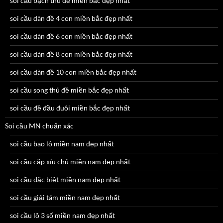
soi cầu bạch thủ đề miền bắc đẹp nhất
soi cầu dàn đề 4 con miền bắc đẹp nhất
soi cầu dàn đề 6 con miền bắc đẹp nhất
soi cầu dàn đề 8 con miền bắc đẹp nhất
soi cầu dàn đề 10 con miền bắc đẹp nhất
soi cầu song thủ đề miền bắc đẹp nhất
soi cầu đề đầu đuôi miền bắc đẹp nhất
Soi cầu MN chuẩn xác
soi cầu bao lô miền nam đẹp nhất
soi cầu cặp xíu chủ miền nam đẹp nhất
soi cầu đặc biệt miền nam đẹp nhất
soi cầu giải tám miền nam đẹp nhất
soi cầu lô 3 số miền nam đẹp nhất