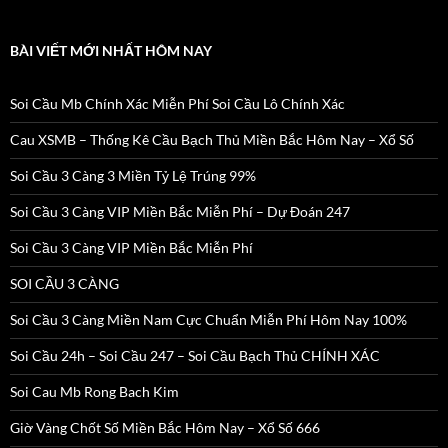
cho:
BÀI VIẾT MỚI NHẤT HÔM NAY
Soi Cầu Mb Chính Xác Miễn Phí Soi Cầu Lô Chính Xác
Cau XSMB – Thống Kê Cầu Bạch Thủ Miền Bắc Hôm Nay – Xổ Số
Soi Cầu 3 Càng 3 Miền Tỷ Lệ Trúng 99%
Soi Cầu 3 Càng VIP Miền Bắc Miễn Phí – Dự Đoán 247
Soi Cầu 3 Càng VIP Miền Bắc Miễn Phí
SOI CẦU 3 CÀNG
Soi Cầu 3 Càng Miền Nam Cực Chuẩn Miễn Phí Hôm Nay 100%
Soi Cầu 24h – Soi Cầu 247 – Soi Cầu Bạch Thủ CHÍNH XÁC
Soi Cau Mb Rong Bach Kim
Giờ Vàng Chốt Số Miền Bắc Hôm Nay – Xổ Số 666