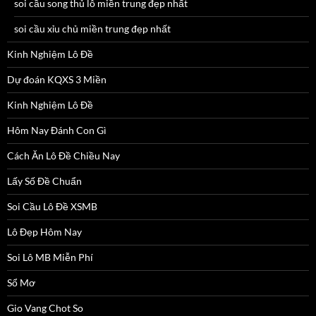
soi cầu song thủ lô miền trung đẹp nhất
soi cầu xỉu chủ miền trung đẹp nhất
Kinh Nghiệm Lô Đề
Dự đoán KQXS 3 Miền
Kinh Nghiệm Lô Đề
Hôm Nay Đánh Con Gì
Cách Ăn Lô Đề Chiều Nay
Lấy Số Đề Chuẩn
Soi Cầu Lô Đề XSMB
Lô Đẹp Hôm Nay
Soi Lô MB Miễn Phí
Sổ Mơ
Gio Vang Chot So