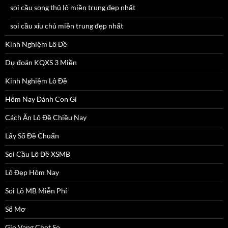
soi cầu song thủ lô miền trung đẹp nhất
soi cầu xỉu chủ miền trung đẹp nhất
Kinh Nghiệm Lô Đề
Dự đoán KQXS 3 Miền
Kinh Nghiệm Lô Đề
Hôm Nay Đánh Con Gì
Cách Ăn Lô Đề Chiều Nay
Lấy Số Đề Chuẩn
Soi Cầu Lô Đề XSMB
Lô Đẹp Hôm Nay
Soi Lô MB Miễn Phí
Sổ Mơ
Gio Vang Chot So