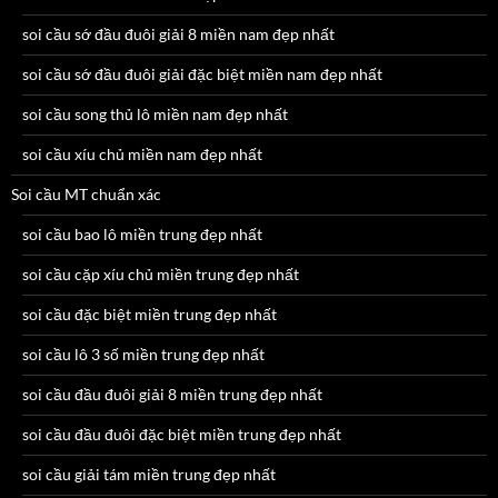
soi cầu sớ đầu đuôi giải 8 miền nam đẹp nhất
soi cầu sớ đầu đuôi giải đặc biệt miền nam đẹp nhất
soi cầu song thủ lô miền nam đẹp nhất
soi cầu xíu chủ miền nam đẹp nhất
Soi cầu MT chuẩn xác
soi cầu bao lô miền trung đẹp nhất
soi cầu cặp xíu chủ miền trung đẹp nhất
soi cầu đặc biệt miền trung đẹp nhất
soi cầu lô 3 số miền trung đẹp nhất
soi cầu đầu đuôi giải 8 miền trung đẹp nhất
soi cầu đầu đuôi đặc biệt miền trung đẹp nhất
soi cầu giải tám miền trung đẹp nhất