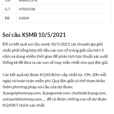
G.6
846
625
378
G.7
47
03
59
38
ĐB
63604
Soi cầu XSMB 10/5/2021
Để có kết quả soi cầu xsmb 10/5/2021 các chuyên gia giỏi
nhất phải tổng hợp dữ liệu các con số trúng giải của hơn 5
năm và dùng nhiều thời gian để phân tích học thuật xác suất
thống kê để đưa ra các con số may mắn nhất cho quý đọc giả.
Các kết quả dự đoán KQXS được cập nhật lúc 19h-20h mỗi
ngày và hoàn toàn miễn phí. Quý đọc giải có thể tham khảo
thêm phương pháp soi cầu của dự đoán:
3cangviphomnay.com, 3cangxsmb.com, chotlode3cang.com,
soicaumbhomnay.com, … để có được những con số dự đoán
KQXSKT chính xác nhất.