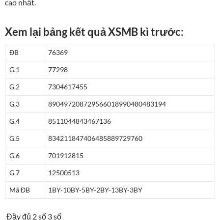
cao nhất.
Xem lại bảng kết quả XSMB kì trước:
ĐB
76369
G.1
77298
G.2
73046
17455
G.3
89049
72087
29566
01899
04804
83194
G.4
8511
0448
4346
7136
G.5
8342
1184
7406
4858
8972
9760
G.6
701
912
815
G.7
12
50
05
13
Mã ĐB
1BY-10BY-5BY-2BY-13BY-3BY
Đầy đủ
2 số
3 số