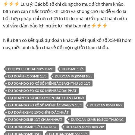
Lưu ý: Các bộ số chỉ dùng cho mục đích tham khảo,
bạn nên cân nhắc trước khi chơi và không chơi lô đề vì đó là
bất hợp pháp, chỉ nên chơi lô tô do nhà nước phát hành vừa
vui vừa đảm bảo ích nước lợi nhà bạn nhé
Nếu bạn có kết quả dự đoán khác về kết quả xổ số XSMB hôm
nay, mời bình luận chia sẻ để mọi người tham khảo.
BI QUYET SOI CAU 10/5 XSMB
DD XSMB 10/5
DỰ ĐOÁN KQ XSMB 10/5
DU DOAN KQXSMB 10/5
DU DOAN XO SO XỔ SỐ MIỀN BẮC BACH THU LO 10/5
DU DOAN XO SO XỔ SỐ MIỀN BẮC DẠI PHÁT
DỰ ĐOÁN XỔ SỐ XỔ SỐ MIỀN BẮC THẦN TÀI 10/5
DU DOAN XO SO XỔ SỐ MIỀN BẮC WAP.VN 10/5
DU DOAN XSMB 10/5
DỰ ĐOÁN XSMB 10/5 CHÍNH XÁC NHẤT
DU DOAN XSMB 10/5 CHUAN NHAT
DU DOAN XSMB 10/5 CO THUONG
DU DOAN XSMB 10/5 DAU DUOI
DU DOAN XSMB 10/5 VIP
DU DOAN XSMB 3 SO
DU DOAN XSMB 666 10/5