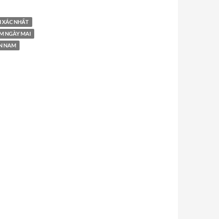
H XÁC NHẤT
AM NGÀY MAI
ỀN NAM