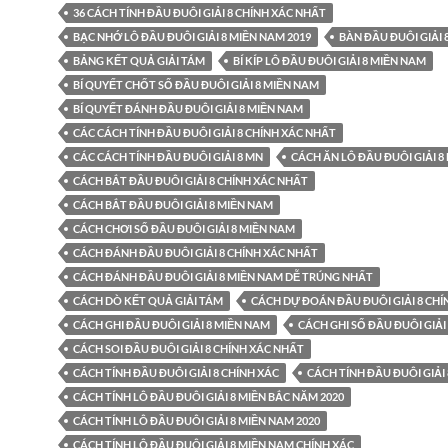
36 CÁCH TÍNH ĐẦU ĐUÔI GIẢI 8 CHÍNH XÁC NHẤT
BẠC NHỚ LÔ ĐẦU ĐUÔI GIẢI 8 MIỀN NAM 2019
BÀN ĐẦU ĐUÔI GIẢI 
BẢNG KẾT QUẢ GIẢI TÁM
BÍ KÍP LÔ ĐẦU ĐUÔI GIẢI 8 MIỀN NAM
BÍ QUYẾT CHỐT SỐ ĐẦU ĐUÔI GIẢI 8 MIỀN NAM
BÍ QUYẾT ĐÁNH ĐẦU ĐUÔI GIẢI 8 MIỀN NAM
CÁC CÁCH TÍNH ĐẦU ĐUÔI GIẢI 8 CHÍNH XÁC NHẤT
CÁC CÁCH TÍNH ĐẦU ĐUÔI GIẢI 8 MN
CÁCH ĂN LÔ ĐẦU ĐUÔI GIẢI 8
CÁCH BẮT ĐẦU ĐUÔI GIẢI 8 CHÍNH XÁC NHẤT
CÁCH BẮT ĐẦU ĐUÔI GIẢI 8 MIỀN NAM
CÁCH CHƠI SỐ ĐẦU ĐUÔI GIẢI 8 MIỀN NAM
CÁCH ĐÁNH ĐẦU ĐUÔI GIẢI 8 CHÍNH XÁC NHẤT
CÁCH ĐÁNH ĐẦU ĐUÔI GIẢI 8 MIỀN NAM DỄ TRÚNG NHẤT
CÁCH DÒ KẾT QUẢ GIẢI TÁM
CÁCH DỰ ĐOÁN ĐẦU ĐUÔI GIẢI 8 CH
CÁCH GHI ĐẦU ĐUÔI GIẢI 8 MIỀN NAM
CÁCH GHI SỐ ĐẦU ĐUÔI GIẢI
CÁCH SOI ĐẦU ĐUÔI GIẢI 8 CHÍNH XÁC NHẤT
CÁCH TÍNH ĐẦU ĐUÔI GIẢI 8 CHÍNH XÁC
CÁCH TÍNH ĐẦU ĐUÔI GIẢI
CÁCH TÍNH LÔ ĐẦU ĐUÔI GIẢI 8 MIỀN BẮC NĂM 2020
CÁCH TÍNH LÔ ĐẦU ĐUÔI GIẢI 8 MIỀN NAM 2020
CÁCH TÍNH LÔ ĐẦU ĐUÔI GIẢI 8 MIỀN NAM CHÍNH XÁC