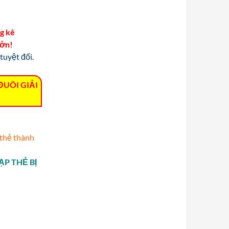
g kê
lớn!
tuyệt đối.
ĐUÔI GIẢI
 thẻ thành
ẠP THẺ BỊ