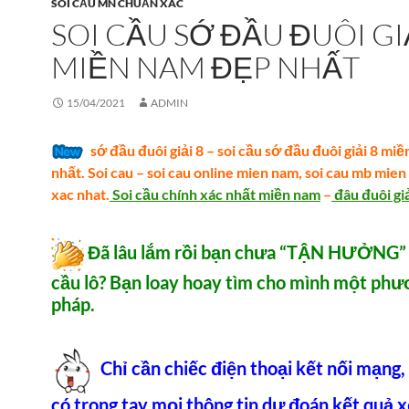
SOI CẦU MN CHUẨN XÁC
SOI CẦU SỚ ĐẦU ĐUÔI GIẢ
MIỀN NAM ĐẸP NHẤT
15/04/2021
ADMIN
sớ đầu đuôi giải 8 – soi cầu sớ đầu đuôi giải 8 mi
nhất. Soi cau – soi cau online mien nam, soi cau mb mien
xac nhat.
Soi cầu chính xác nhất miền nam
–
đâu đuôi gi
Đã lâu lắm rồi bạn chưa “TẬN HƯỞNG”
cầu lô? Bạn loay hoay tìm cho mình một ph
pháp.
Chỉ cần chiếc điện thoại kết nối mạng,
có trong tay mọi thông tin dự đoán kết quả x