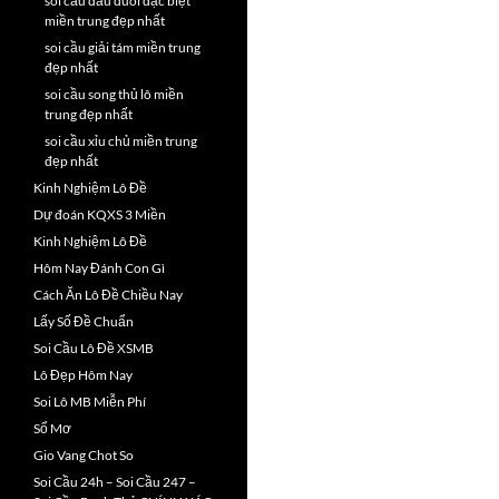
soi cầu đầu đuôi đặc biệt
miền trung đẹp nhất
soi cầu giải tám miền trung
đẹp nhất
soi cầu song thủ lô miền
trung đẹp nhất
soi cầu xỉu chủ miền trung
đẹp nhất
Kinh Nghiệm Lô Đề
Dự đoán KQXS 3 Miền
Kinh Nghiệm Lô Đề
Hôm Nay Đánh Con Gì
Cách Ăn Lô Đề Chiều Nay
Lấy Số Đề Chuẩn
Soi Cầu Lô Đề XSMB
Lô Đẹp Hôm Nay
Soi Lô MB Miễn Phí
Sổ Mơ
Gio Vang Chot So
Soi Cầu 24h – Soi Cầu 247 –