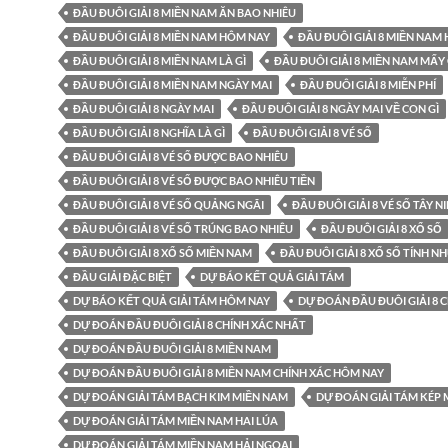
ĐẦU ĐUÔI GIẢI 8 MIỀN NAM ĂN BAO NHIÊU
ĐẦU ĐUÔI GIẢI 8 MIỀN NAM HÔM NAY
ĐẦU ĐUÔI GIẢI 8 MIỀN NAM
ĐẦU ĐUÔI GIẢI 8 MIỀN NAM LÀ GÌ
ĐẦU ĐUÔI GIẢI 8 MIỀN NAM MẤY
ĐẦU ĐUÔI GIẢI 8 MIỀN NAM NGÀY MAI
ĐẦU ĐUÔI GIẢI 8 MIỄN PHÍ
ĐẦU ĐUÔI GIẢI 8 NGÀY MAI
ĐẦU ĐUÔI GIẢI 8 NGÀY MAI VỀ CON GÌ
ĐẦU ĐUÔI GIẢI 8 NGHĨA LÀ GÌ
ĐẦU ĐUÔI GIẢI 8 VÉ SỐ
ĐẦU ĐUÔI GIẢI 8 VÉ SỐ ĐƯỢC BAO NHIÊU
ĐẦU ĐUÔI GIẢI 8 VÉ SỐ ĐƯỢC BAO NHIÊU TIỀN
ĐẦU ĐUÔI GIẢI 8 VÉ SỐ QUẢNG NGÃI
ĐẦU ĐUÔI GIẢI 8 VÉ SỐ TÂY N
ĐẦU ĐUÔI GIẢI 8 VÉ SỐ TRÚNG BAO NHIÊU
ĐẦU ĐUÔI GIẢI 8 XỔ SỐ
ĐẦU ĐUÔI GIẢI 8 XỔ SỐ MIỀN NAM
ĐẦU ĐUÔI GIẢI 8 XỔ SỐ TÍNH N
ĐẦU GIẢI ĐẶC BIỆT
DỰ BÁO KẾT QUẢ GIẢI TÁM
DỰ BÁO KẾT QUẢ GIẢI TÁM HÔM NAY
DỰ ĐOÁN ĐẦU ĐUÔI GIẢI 8 
DỰ ĐOÁN ĐẦU ĐUÔI GIẢI 8 CHÍNH XÁC NHẤT
DỰ ĐOÁN ĐẦU ĐUÔI GIẢI 8 MIỀN NAM
DỰ ĐOÁN ĐẦU ĐUÔI GIẢI 8 MIỀN NAM CHÍNH XÁC HÔM NAY
DỰ ĐOÁN GIẢI TÁM BẠCH KIM MIỀN NAM
DỰ ĐOÁN GIẢI TÁM KÉP
DỰ ĐOÁN GIẢI TÁM MIỀN NAM HAI LÚA
DỰ ĐOÁN GIẢI TÁM MIỀN NAM HẢI NGOẠI