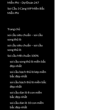
Miễn Phí – Dự Đoán 247
Soi Cầu 3 Càng VIP Miền Bắc
Miễn Phí
Trang chủ
soi cầu siêu chuẩn – soi cầu
song thủ lô
soi cầu siêu chuẩn – soi cầu
song thủ lô
Soi cầu MB chuẩn 100%
soi cầu song thủ lô miền bắc
đẹp nhất
soi cầu bạch thủ lô kép miền
bắc đẹp nhất
soi cầu bạch thủ lô miền bắc
đẹp nhất
soi cầu dàn lô 8 con miền
bắc đẹp nhất
soi cầu dàn lô 10 con miền
bắc đẹp nhất