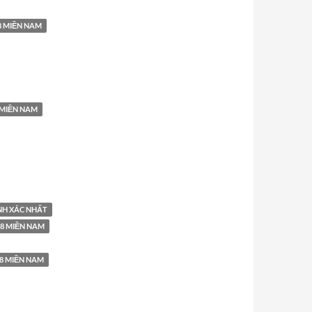
8 MIỀN NAM
 MIỀN NAM
ÍNH XÁC NHẤT
 8 MIỀN NAM
 8 MIỀN NAM