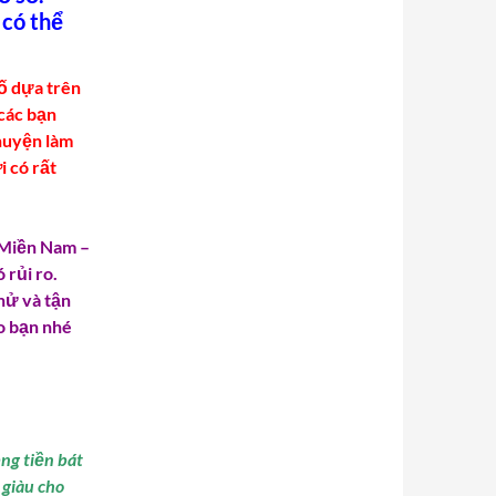
 có thể
số dựa trên
 các bạn
chuyện làm
i có rất
ô Miền Nam –
 rủi ro.
thử và tận
o bạn nhé
ng tiền bát
giàu cho