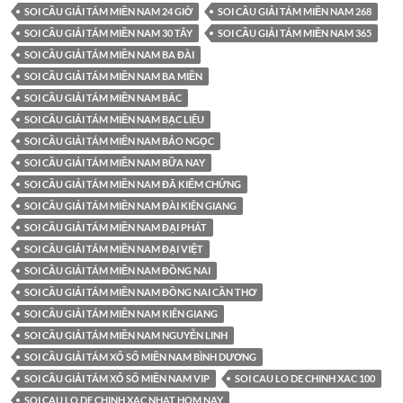
SOI CẦU GIẢI TÁM MIỀN NAM 24 GIỜ
SOI CẦU GIẢI TÁM MIỀN NAM 268
SOI CẦU GIẢI TÁM MIỀN NAM 30 TÂY
SOI CẦU GIẢI TÁM MIỀN NAM 365
SOI CẦU GIẢI TÁM MIỀN NAM BA ĐÀI
SOI CẦU GIẢI TÁM MIỀN NAM BA MIỀN
SOI CẦU GIẢI TÁM MIỀN NAM BẮC
SOI CẦU GIẢI TÁM MIỀN NAM BẠC LIÊU
SOI CẦU GIẢI TÁM MIỀN NAM BẢO NGỌC
SOI CẦU GIẢI TÁM MIỀN NAM BỮA NAY
SOI CẦU GIẢI TÁM MIỀN NAM ĐÃ KIỂM CHỨNG
SOI CẦU GIẢI TÁM MIỀN NAM ĐÀI KIÊN GIANG
SOI CẦU GIẢI TÁM MIỀN NAM ĐẠI PHÁT
SOI CẦU GIẢI TÁM MIỀN NAM ĐẠI VIỆT
SOI CẦU GIẢI TÁM MIỀN NAM ĐỒNG NAI
SOI CẦU GIẢI TÁM MIỀN NAM ĐỒNG NAI CẦN THƠ
SOI CẦU GIẢI TÁM MIỀN NAM KIÊN GIANG
SOI CẦU GIẢI TÁM MIỀN NAM NGUYỄN LINH
SOI CẦU GIẢI TÁM XỔ SỐ MIỀN NAM BÌNH DƯƠNG
SOI CẦU GIẢI TÁM XỔ SỐ MIỀN NAM VIP
SOI CAU LO DE CHINH XAC 100
SOI CAU LO DE CHINH XAC NHAT HOM NAY