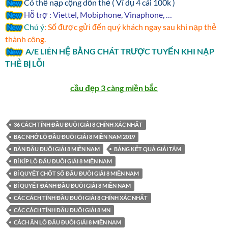
Có thể nạp cộng dồn thẻ ( Ví dụ 4 cái 100k )
Hỗ trợ : Viettel, Mobiphone, Vinaphone, …
Chú ý
: Số được gửi đến quý khách ngay sau khi nạp thẻ
thành công.
A/E LIÊN HỆ BẰNG CHÁT TRƯỢC TUYẾN KHI NẠP
THẺ BỊ LỖI
cầu đẹp 3 càng miền bắc
36 CÁCH TÍNH ĐẦU ĐUÔI GIẢI 8 CHÍNH XÁC NHẤT
BẠC NHỚ LÔ ĐẦU ĐUÔI GIẢI 8 MIỀN NAM 2019
BÀN ĐẦU ĐUÔI GIẢI 8 MIỀN NAM
BẢNG KẾT QUẢ GIẢI TÁM
BÍ KÍP LÔ ĐẦU ĐUÔI GIẢI 8 MIỀN NAM
BÍ QUYẾT CHỐT SỐ ĐẦU ĐUÔI GIẢI 8 MIỀN NAM
BÍ QUYẾT ĐÁNH ĐẦU ĐUÔI GIẢI 8 MIỀN NAM
CÁC CÁCH TÍNH ĐẦU ĐUÔI GIẢI 8 CHÍNH XÁC NHẤT
CÁC CÁCH TÍNH ĐẦU ĐUÔI GIẢI 8 MN
CÁCH ĂN LÔ ĐẦU ĐUÔI GIẢI 8 MIỀN NAM