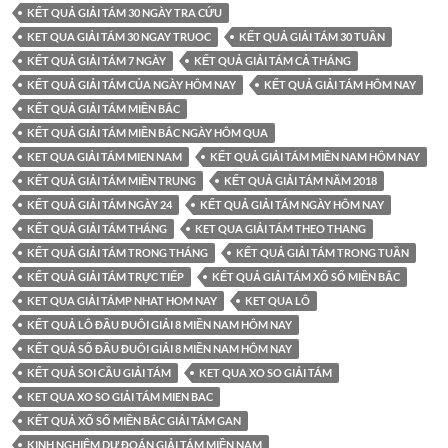
KẾT QUẢ GIẢI TÁM 30 NGÀY TRA CỨU
KET QUA GIẢI TÁM 30 NGAY TRUOC
KẾT QUẢ GIẢI TÁM 30 TUẦN
KẾT QUẢ GIẢI TÁM 7 NGÀY
KẾT QUẢ GIẢI TÁM CẢ THÁNG
KẾT QUẢ GIẢI TÁM CỦA NGÀY HÔM NAY
KẾT QUẢ GIẢI TÁM HÔM NAY
KẾT QUẢ GIẢI TÁM MIỀN BẮC
KẾT QUẢ GIẢI TÁM MIỀN BẮC NGÀY HÔM QUA
KET QUA GIẢI TÁM MIEN NAM
KẾT QUẢ GIẢI TÁM MIỀN NAM HÔM NAY
KẾT QUẢ GIẢI TÁM MIỀN TRUNG
KẾT QUẢ GIẢI TÁM NĂM 2018
KẾT QUẢ GIẢI TÁM NGÀY 24
KẾT QUẢ GIẢI TÁM NGÀY HÔM NAY
KẾT QUẢ GIẢI TÁM THÁNG
KET QUA GIẢI TÁM THEO THANG
KẾT QUẢ GIẢI TÁM TRONG THÁNG
KẾT QUẢ GIẢI TÁM TRONG TUẦN
KẾT QUẢ GIẢI TÁM TRỰC TIẾP
KẾT QUẢ GIẢI TÁM XỔ SỐ MIỀN BẮC
KET QUA GIẢI TÁMP NHAT HOM NAY
KET QUA LÔ
KẾT QUẢ LÔ ĐẦU ĐUÔI GIẢI 8 MIỀN NAM HÔM NAY
KẾT QUẢ SỐ ĐẦU ĐUÔI GIẢI 8 MIỀN NAM HÔM NAY
KẾT QUẢ SOI CẦU GIẢI TÁM
KET QUA XO SO GIẢI TÁM
KET QUA XO SO GIẢI TÁM MIEN BAC
KẾT QUẢ XỔ SỐ MIỀN BẮC GIẢI TÁM GAN
KINH NGHIỆM DỰ ĐOÁN GIẢI TÁM MIỀN NAM