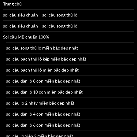
Trang chủ
soi cầu siêu chuẩn – soi cầu song thủ lô
soi cầu siêu chuẩn – soi cầu song thủ lô
Soi cầu MB chuẩn 100%
soi cầu song thủ lô miền bắc đẹp nhất
soi cầu bạch thủ lô kép miền bắc đẹp nhất
soi cầu bạch thủ lô miền bắc đẹp nhất
soi cầu dàn lô 8 con miền bắc đẹp nhất
soi cầu dàn lô 10 con miền bắc đẹp nhất
soi cầu lo 2 nháy miền bắc đẹp nhất
soi cầu dàn lô 4 con miền bắc đẹp nhất
soi cầu dàn lô 6 con miền bắc đẹp nhất
soi cầu lô xiên 2 miền bắc đẹp nhất