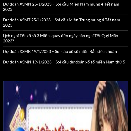
Dự đoán XSMN 25/1/2023 – Soi cầu Miền Nam mùng 4 Tết năm
2023
Dự đoán XSMT 25/1/2023 – Soi cầu Miền Trung mùng 4 Tết năm
2023
Lịch nghỉ Tết xổ số 3 Miền, quay đến ngày nào nghỉ Tết Quý Mão
2023?
Dự đoán XSMB 19/1/2023 – Soi cầu xổ số miền Bắc siêu chuẩn
Dự đoán XSMN 19/1/2023 – Soi cầu dự đoán xổ số miền Nam thứ 5