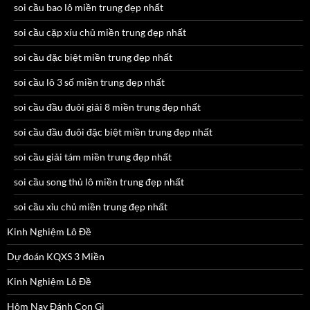
soi cầu bao lô miền trung đẹp nhất
soi cầu cặp xíu chủ miền trung đẹp nhất
soi cầu đặc biệt miền trung đẹp nhất
soi cầu lô 3 số miền trung đẹp nhất
soi cầu đầu đuôi giải 8 miền trung đẹp nhất
soi cầu đầu đuôi đặc biệt miền trung đẹp nhất
soi cầu giải tám miền trung đẹp nhất
soi cầu song thủ lô miền trung đẹp nhất
soi cầu xỉu chủ miền trung đẹp nhất
Kinh Nghiệm Lô Đề
Dự đoán KQXS 3 Miền
Kinh Nghiệm Lô Đề
Hôm Nay Đánh Con Gì