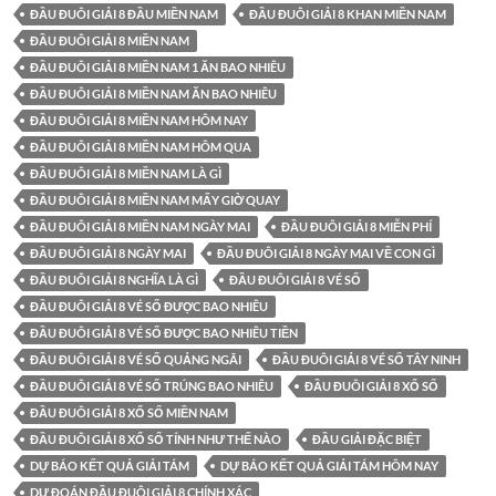
ĐẦU ĐUÔI GIẢI 8 ĐẦU MIỀN NAM
ĐẦU ĐUÔI GIẢI 8 KHAN MIỀN NAM
ĐẦU ĐUÔI GIẢI 8 MIỀN NAM
ĐẦU ĐUÔI GIẢI 8 MIỀN NAM 1 ĂN BAO NHIÊU
ĐẦU ĐUÔI GIẢI 8 MIỀN NAM ĂN BAO NHIÊU
ĐẦU ĐUÔI GIẢI 8 MIỀN NAM HÔM NAY
ĐẦU ĐUÔI GIẢI 8 MIỀN NAM HÔM QUA
ĐẦU ĐUÔI GIẢI 8 MIỀN NAM LÀ GÌ
ĐẦU ĐUÔI GIẢI 8 MIỀN NAM MẤY GIỜ QUAY
ĐẦU ĐUÔI GIẢI 8 MIỀN NAM NGÀY MAI
ĐẦU ĐUÔI GIẢI 8 MIỄN PHÍ
ĐẦU ĐUÔI GIẢI 8 NGÀY MAI
ĐẦU ĐUÔI GIẢI 8 NGÀY MAI VỀ CON GÌ
ĐẦU ĐUÔI GIẢI 8 NGHĨA LÀ GÌ
ĐẦU ĐUÔI GIẢI 8 VÉ SỐ
ĐẦU ĐUÔI GIẢI 8 VÉ SỐ ĐƯỢC BAO NHIÊU
ĐẦU ĐUÔI GIẢI 8 VÉ SỐ ĐƯỢC BAO NHIÊU TIỀN
ĐẦU ĐUÔI GIẢI 8 VÉ SỐ QUẢNG NGÃI
ĐẦU ĐUÔI GIẢI 8 VÉ SỐ TÂY NINH
ĐẦU ĐUÔI GIẢI 8 VÉ SỐ TRÚNG BAO NHIÊU
ĐẦU ĐUÔI GIẢI 8 XỔ SỐ
ĐẦU ĐUÔI GIẢI 8 XỔ SỐ MIỀN NAM
ĐẦU ĐUÔI GIẢI 8 XỔ SỐ TÍNH NHƯ THẾ NÀO
ĐẦU GIẢI ĐẶC BIỆT
DỰ BÁO KẾT QUẢ GIẢI TÁM
DỰ BÁO KẾT QUẢ GIẢI TÁM HÔM NAY
DỰ ĐOÁN ĐẦU ĐUÔI GIẢI 8 CHÍNH XÁC