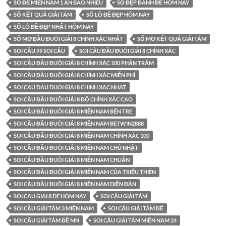
SỐ ĐỀ MIỀN NAM 1 ĂN BAO NHIÊU
SỐ ĐẸP ĐÁNH ĐỀ HÔM NAY
SỔ KẾT QUẢ GIẢI TÁM
SỐ LÔ ĐỀ ĐẸP HÔM NAY
SỐ LÔ ĐỀ ĐẸP NHẤT HÔM NAY
SỔ MƠ ĐẦU ĐUÔI GIẢI 8 CHÍNH XÁC NHẤT
SỔ MƠ KẾT QUẢ GIẢI TÁM
SOI CẦU 99 SOI CẦU
SOI CẦU ĐẦU ĐUÔI GIẢI 8 CHÍNH XÁC
SOI CẦU ĐẦU ĐUÔI GIẢI 8 CHÍNH XÁC 100 PHẦN TRĂM
SOI CẦU ĐẦU ĐUÔI GIẢI 8 CHÍNH XÁC MIỄN PHÍ
SOI CAU DAU DUOI GIAI 8 CHINH XAC NHAT
SOI CẦU ĐẦU ĐUÔI GIẢI 8 ĐỘ CHÍNH XÁC CAO
SOI CẦU ĐẦU ĐUÔI GIẢI 8 MIỀN NAM BẾN TRE
SOI CẦU ĐẦU ĐUÔI GIẢI 8 MIỀN NAM BETWIN2888
SOI CẦU ĐẦU ĐUÔI GIẢI 8 MIỀN NAM CHÍNH XÁC 100
SOI CẦU ĐẦU ĐUÔI GIẢI 8 MIỀN NAM CHỦ NHẬT
SOI CẦU ĐẦU ĐUÔI GIẢI 8 MIỀN NAM CHUẨN
SOI CẦU ĐẦU ĐUÔI GIẢI 8 MIỀN NAM CỦA TRIỆU THIÊN
SOI CẦU ĐẦU ĐUÔI GIẢI 8 MIỀN NAM DIỄN ĐÀN
SOI CAU GIAI 8 DE HOM NAY
SOI CẦU GIẢI TÁM
SOI CẦU GIẢI TÁM 3 MIỀN NAM
SOI CẦU GIẢI TÁM ĐỀ
SOI CẦU GIẢI TÁM ĐỀ MN
SOI CẦU GIẢI TÁM MIỀN NAM 24