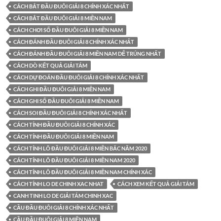
CÁCH BẮT ĐẦU ĐUÔI GIẢI 8 CHÍNH XÁC NHẤT
CÁCH BẮT ĐẦU ĐUÔI GIẢI 8 MIỀN NAM
CÁCH CHƠI SỐ ĐẦU ĐUÔI GIẢI 8 MIỀN NAM
CÁCH ĐÁNH ĐẦU ĐUÔI GIẢI 8 CHÍNH XÁC NHẤT
CÁCH ĐÁNH ĐẦU ĐUÔI GIẢI 8 MIỀN NAM DỄ TRÚNG NHẤT
CÁCH DÒ KẾT QUẢ GIẢI TÁM
CÁCH DỰ ĐOÁN ĐẦU ĐUÔI GIẢI 8 CHÍNH XÁC NHẤT
CÁCH GHI ĐẦU ĐUÔI GIẢI 8 MIỀN NAM
CÁCH GHI SỐ ĐẦU ĐUÔI GIẢI 8 MIỀN NAM
CÁCH SOI ĐẦU ĐUÔI GIẢI 8 CHÍNH XÁC NHẤT
CÁCH TÍNH ĐẦU ĐUÔI GIẢI 8 CHÍNH XÁC
CÁCH TÍNH ĐẦU ĐUÔI GIẢI 8 MIỀN NAM
CÁCH TÍNH LÔ ĐẦU ĐUÔI GIẢI 8 MIỀN BẮC NĂM 2020
CÁCH TÍNH LÔ ĐẦU ĐUÔI GIẢI 8 MIỀN NAM 2020
CÁCH TÍNH LÔ ĐẦU ĐUÔI GIẢI 8 MIỀN NAM CHÍNH XÁC
CÁCH TÍNH LO DE CHINH XAC NHAT
CÁCH XEM KẾT QUẢ GIẢI TÁM
CANH TINH LO DE GIẢI TÁM CHINH XAC
CẦU ĐẦU ĐUÔI GIẢI 8 CHÍNH XÁC NHẤT
CẦU ĐẦU ĐUÔI GIẢI 8 MIỀN NAM