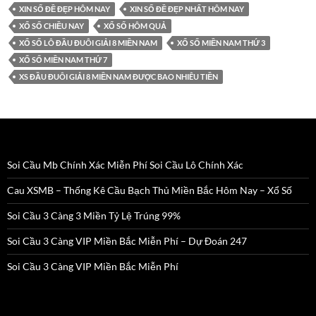
XIN SỐ ĐỀ ĐẸP HÔM NAY
XIN SỐ ĐỀ ĐẸP NHẤT HÔM NAY
XỔ SỐ CHIỀU NAY
XỔ SỐ HÔM QUẢ
XỔ SỐ LÔ ĐẦU ĐUÔI GIẢI 8 MIỀN NAM
XỔ SỐ MIỀN NAM THỨ 3
XỔ SỐ MIỀN NAM THỨ 7
XS ĐẦU ĐUÔI GIẢI 8 MIỀN NAM ĐƯỢC BAO NHIÊU TIỀN
Soi Cầu Mb Chính Xác Miễn Phí Soi Cầu Lô Chính Xác
Cau XSMB – Thống Kê Cầu Bạch Thủ Miền Bắc Hôm Nay – Xổ Số
Soi Cầu 3 Càng 3 Miền Tỷ Lệ Trúng 99%
Soi Cầu 3 Càng VIP Miền Bắc Miễn Phí – Dự Đoán 247
Soi Cầu 3 Càng VIP Miền Bắc Miễn Phí