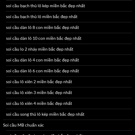
soi cầu bạch thủ lô kép miền bắc đẹp nhất
soi cầu bạch thủ lô miền bắc đẹp nhất
soi cầu dàn lô 8 con miền bắc đẹp nhất
soi cầu dàn lô 10 con miền bắc đẹp nhất
soi cầu lo 2 nháy miền bắc đẹp nhất
soi cầu dàn lô 4 con miền bắc đẹp nhất
soi cầu dàn lô 6 con miền bắc đẹp nhất
soi cầu lô xiên 2 miền bắc đẹp nhất
soi cầu lô xiên 3 miền bắc đẹp nhất
soi cầu lô xiên 4 miền bắc đẹp nhất
soi cầu song thủ lô kép miền bắc đẹp nhất
Soi cầu MB chuẩn xác