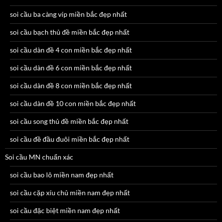
soi cầu ba càng víp miền bắc đẹp nhất
soi cầu bạch thủ đề miền bắc đẹp nhất
soi cầu dàn đề 4 con miền bắc đẹp nhất
soi cầu dàn đề 6 con miền bắc đẹp nhất
soi cầu dàn đề 8 con miền bắc đẹp nhất
soi cầu dàn đề 10 con miền bắc đẹp nhất
soi cầu song thủ đề miền bắc đẹp nhất
soi cầu đề đầu đuôi miền bắc đẹp nhất
Soi cầu MN chuẩn xác
soi cầu bao lô miền nam đẹp nhất
soi cầu cặp xíu chủ miền nam đẹp nhất
soi cầu đặc biệt miền nam đẹp nhất