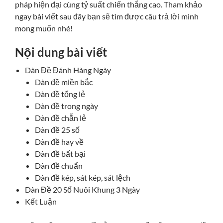
pháp hiện đại cùng tỷ suất chiến thắng cao. Tham khảo
ngay bài viết sau đây bạn sẽ tìm được câu trả lời mình
mong muốn nhé!
Nội dung bài viết
Dàn Đề Đánh Hàng Ngày
Dàn đề miền bắc
Dàn đề tổng lẻ
Dàn đề trong ngày
Dàn đề chẵn lẻ
Dàn đề 25 số
Dàn đề hay về
Dàn đề bất bại
Dàn đề chuẩn
Dàn đề kép, sát kép, sát lệch
Dàn Đề 20 Số Nuôi Khung 3 Ngày
Kết Luận