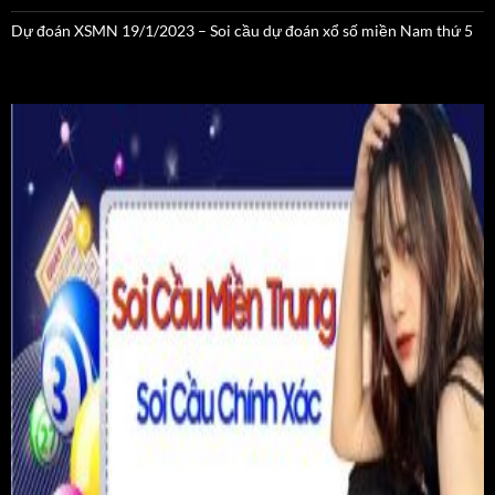
Dự đoán XSMN 19/1/2023 – Soi cầu dự đoán xổ số miền Nam thứ 5