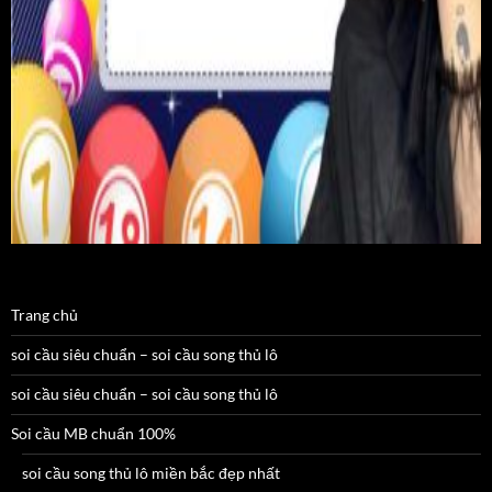
Trang chủ
soi cầu siêu chuẩn – soi cầu song thủ lô
soi cầu siêu chuẩn – soi cầu song thủ lô
Soi cầu MB chuẩn 100%
soi cầu song thủ lô miền bắc đẹp nhất