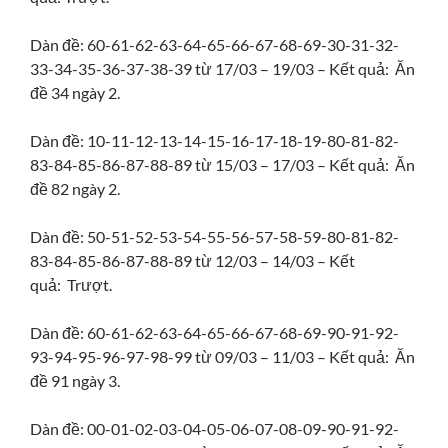
Dàn đề: 60-61-62-63-64-65-66-67-68-69-30-31-32-
33-34-35-36-37-38-39 từ 17/03 – 19/03 – Kết quả: Ăn
đề 34 ngày 2.
Dàn đề: 10-11-12-13-14-15-16-17-18-19-80-81-82-
83-84-85-86-87-88-89 từ 15/03 – 17/03 – Kết quả: Ăn
đề 82 ngày 2.
Dàn đề: 50-51-52-53-54-55-56-57-58-59-80-81-82-
83-84-85-86-87-88-89 từ 12/03 – 14/03 – Kết
quả: Trượt.
Dàn đề: 60-61-62-63-64-65-66-67-68-69-90-91-92-
93-94-95-96-97-98-99 từ 09/03 – 11/03 – Kết quả: Ăn
đề 91 ngày 3.
Dàn đề: 00-01-02-03-04-05-06-07-08-09-90-91-92-