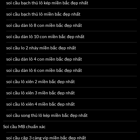
soi cầu bạch thủ lô kép miền bắc đẹp nhất
soi cầu bạch thủ lô miền bắc đẹp nhất
soi cầu dàn lô 8 con miền bắc đẹp nhất
soi cầu dàn lô 10 con miền bắc đẹp nhất
soi cầu lo 2 nháy miền bắc đẹp nhất
soi cầu dàn lô 4 con miền bắc đẹp nhất
soi cầu dàn lô 6 con miền bắc đẹp nhất
soi cầu lô xiên 2 miền bắc đẹp nhất
soi cầu lô xiên 3 miền bắc đẹp nhất
soi cầu lô xiên 4 miền bắc đẹp nhất
soi cầu song thủ lô kép miền bắc đẹp nhất
Soi cầu MB chuẩn xác
soi cầu cặp 3 càng víp miền bắc đẹp nhất