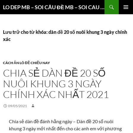
Chuyển
Tìm
LO DEP MB – SOI CÂU ĐỀ MB – SOI CAU 3 CANG XSMB
đến
kiếm
TRÌNH
nội
ĐƠN CƠ
dung
SỞ
Lưu trữ cho từ khóa: dàn đề 20 số nuôi khung 3 ngày chính
xác
CÁCH ĂN LÔ ĐỀ CHIỀU NAY
CHIA SẺ DÀN ĐỀ 20 SỐ
NUÔI KHUNG 3 NGÀY
CHÍNH XÁC NHẤT 2021
09/05/2021
Chia sẻ dàn đề đánh hằng ngày – Dàn đề 20 số nuôi
khung 3 ngày mới nhất đến cho các anh em với phương