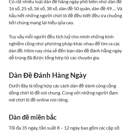
Có rất nhiều loại dàn đề hằng ngày phổ biến như dàn đề
16 số, 25 số, 36 số, 38 số, dàn đề 50 quân, dàn đề 49…. Và
hầu hết những người chơi lô đề đều biết đều ưa chuộng
bởi chúng mang lại hiệu qủa cao.
Tuy vậy mỗi người đều tích luỹ cho mình những kinh
nghiệm cũng như phương pháp khác nhau để tìm ra các
dàn đề. Hôm nay chia sẻ đến bạn dàn đề đánh hằng ngày
dễ trúng đã được tổng hợp từ các chuyên gia.
Dàn Đề Đánh Hàng Ngày
Dưới đây là tổng hợp các cách dàn đề dành công cộng
dồng chơi lô đề nói chung. Cùng với những người đam
mê chơi lô đề online nói riêng.
Dàn đề miền bắc
Tối đa 35 ngày, tần suất 8 – 12 ngày bao gồm các cặp số: