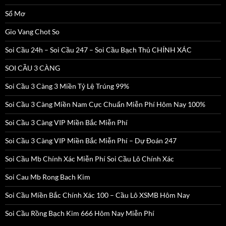
Sổ Mơ
Gio Vang Chot So
Soi Cầu 24h – Soi Cầu 247 – Soi Cầu Bạch Thủ CHÍNH XÁC
SOI CẦU 3 CÀNG
Soi Cầu 3 Càng 3 Miền Tỷ Lệ Trúng 99%
Soi Cầu 3 Càng Miền Nam Cực Chuẩn Miễn Phí Hôm Nay 100%
Soi Cầu 3 Càng VIP Miền Bắc Miễn Phí
Soi Cầu 3 Càng VIP Miền Bắc Miễn Phí – Dự Đoán 247
Soi Cầu Mb Chính Xác Miễn Phí Soi Cầu Lô Chính Xác
Soi Cau Mb Rong Bach Kim
Soi Cầu Miền Bắc Chính Xác 100 – Cầu Lô XSMB Hôm Nay
Soi Cầu Rồng Bạch Kim 666 Hôm Nay Miễn Phí