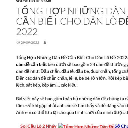
SOI CẦU LÔ ĐỀ XSMB
TỔNG HỢP NHỮNG DÀN
CẦN BIẾT CHO DÂN LÔ Đ
2022
29/09/2022
Tổng Hợp Những Dàn Đề Cần Biết Cho Dân Lô Đề 2022
dàn đề cần biết
bên dưới sẽ bao gồm 24 dàn đề thường 
dàn đề như: Đầu chẵn, đầu lẻ, đầu bé, đuôi chẵn, tổng chẵ
Đến các dàn đề chẵn chắn, lẻ lẻ, bé bé, lớn lớn. Rồi kép b
lệch, sát kép, kép âm … các kiểu.
Bài viết này sẽ bao gồm toàn bộ những dàn đề chúng ta 
tâm. Để khi gặp phải anh em sẽ tìm thấy và dễ dàng vào t
Anh em có thể lưu lại cho quá trình chơi của mình được 
Soi Cầu Lô 2 Nháy
Số Ch