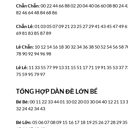
Chẵn Chẵn:
00 22 44 66 88 02 20 04 40 06 60 08 80 24 4
82 46 64 48 84 68 86
Chẵn Lẻ:
01 03 05 07 09 21 23 25 27 29 41 43 45 47 49 6
69 81 83 85 87 89
Lẻ Chẵn:
10 12 14 16 18 30 32 34 36 38 50 52 54 56 58 7
78 90 92 94 96 98
Lẻ Lẻ:
11 33 55 77 99 13 31 15 51 17 71 19 91 35 53 37 7
75 59 95 79 97
TỔNG HỢP DÀN ĐỀ LỚN BÉ
Bé Bé:
00 11 22 33 44 01 10 02 20 03 30 04 40 12 21 13 
32 24 42 34 43
Bé Lớn:
05 06 07 08 09 15 16 17 18 19 25 26 27 28 29 35