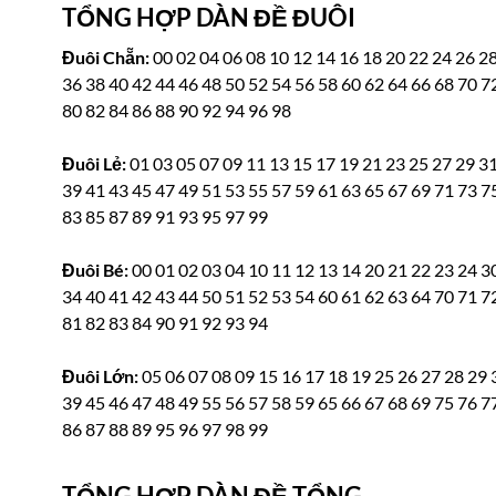
TỔNG HỢP DÀN ĐỀ ĐUÔI
Đuôi Chẵn:
00 02 04 06 08 10 12 14 16 18 20 22 24 26 2
36 38 40 42 44 46 48 50 52 54 56 58 60 62 64 66 68 70 7
80 82 84 86 88 90 92 94 96 98
Đuôi Lẻ:
01 03 05 07 09 11 13 15 17 19 21 23 25 27 29 3
39 41 43 45 47 49 51 53 55 57 59 61 63 65 67 69 71 73 7
83 85 87 89 91 93 95 97 99
Đuôi Bé:
00 01 02 03 04 10 11 12 13 14 20 21 22 23 24 3
34 40 41 42 43 44 50 51 52 53 54 60 61 62 63 64 70 71 7
81 82 83 84 90 91 92 93 94
Đuôi Lớn:
05 06 07 08 09 15 16 17 18 19 25 26 27 28 29 
39 45 46 47 48 49 55 56 57 58 59 65 66 67 68 69 75 76 7
86 87 88 89 95 96 97 98 99
TỔNG HỢP DÀN ĐỀ TỔNG