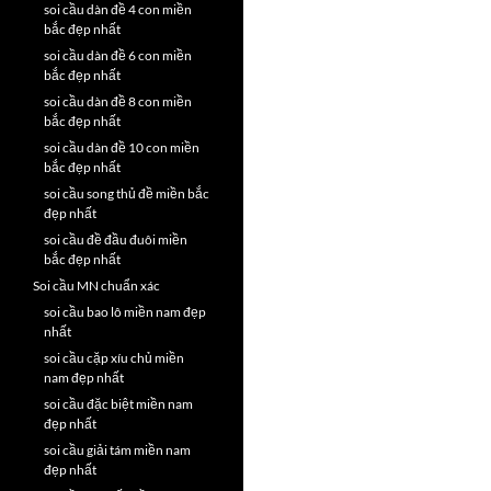
soi cầu dàn đề 4 con miền
bắc đẹp nhất
soi cầu dàn đề 6 con miền
bắc đẹp nhất
soi cầu dàn đề 8 con miền
bắc đẹp nhất
soi cầu dàn đề 10 con miền
bắc đẹp nhất
soi cầu song thủ đề miền bắc
đẹp nhất
soi cầu đề đầu đuôi miền
bắc đẹp nhất
Soi cầu MN chuẩn xác
soi cầu bao lô miền nam đẹp
nhất
soi cầu cặp xíu chủ miền
nam đẹp nhất
soi cầu đặc biệt miền nam
đẹp nhất
soi cầu giải tám miền nam
đẹp nhất