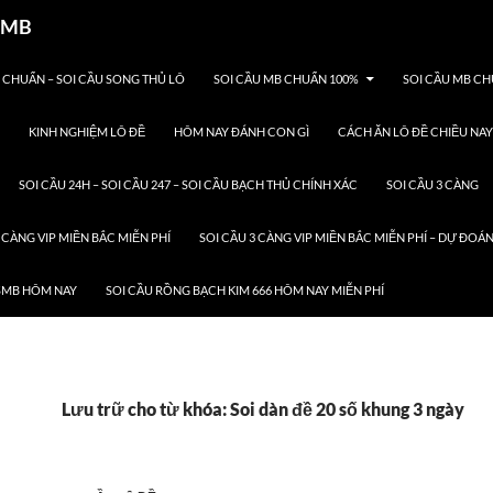
XSMB
U CHUẨN – SOI CẦU SONG THỦ LÔ
SOI CẦU MB CHUẨN 100%
SOI CẦU MB C
KINH NGHIỆM LÔ ĐỀ
HÔM NAY ĐÁNH CON GÌ
CÁCH ĂN LÔ ĐỀ CHIỀU NAY
SOI CẦU 24H – SOI CẦU 247 – SOI CẦU BẠCH THỦ CHÍNH XÁC
SOI CẦU 3 CÀNG
 CÀNG VIP MIỀN BẮC MIỄN PHÍ
SOI CẦU 3 CÀNG VIP MIỀN BẮC MIỄN PHÍ – DỰ ĐOÁN
XSMB HÔM NAY
SOI CẦU RỒNG BẠCH KIM 666 HÔM NAY MIỄN PHÍ
Lưu trữ cho từ khóa: Soi dàn đề 20 số khung 3 ngày