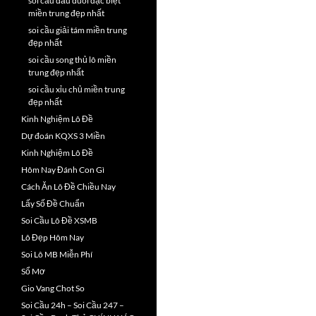
soi cầu đầu đuôi đặc biệt
miền trung đẹp nhất
soi cầu giải tám miền trung
đẹp nhất
soi cầu song thủ lô miền
trung đẹp nhất
soi cầu xỉu chủ miền trung
đẹp nhất
Kinh Nghiệm Lô Đề
Dự đoán KQXS 3 Miền
Kinh Nghiệm Lô Đề
Hôm Nay Đánh Con Gì
Cách Ăn Lô Đề Chiều Nay
Lấy Số Đề Chuẩn
Soi Cầu Lô Đề XSMB
Lô Đẹp Hôm Nay
Soi Lô MB Miễn Phí
Sổ Mơ
Gio Vang Chot So
Soi Cầu 24h – Soi Cầu 247 –