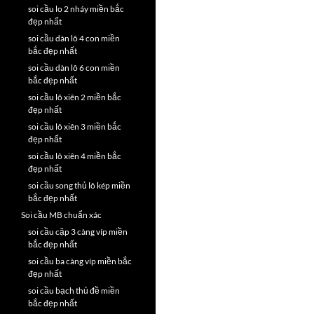
soi cầu lo 2 nháy miền bắc
đẹp nhất
soi cầu dàn lô 4 con miền
bắc đẹp nhất
soi cầu dàn lô 6 con miền
bắc đẹp nhất
soi cầu lô xiên 2 miền bắc
đẹp nhất
soi cầu lô xiên 3 miền bắc
đẹp nhất
soi cầu lô xiên 4 miền bắc
đẹp nhất
soi cầu song thủ lô kép miền
bắc đẹp nhất
Soi cầu MB chuẩn xác
soi cầu cặp 3 càng víp miền
bắc đẹp nhất
soi cầu ba càng víp miền bắc
đẹp nhất
soi cầu bạch thủ đề miền
bắc đẹp nhất