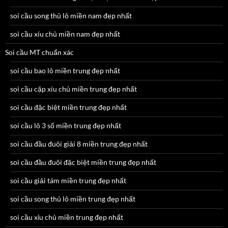
soi cầu song thủ lô miền nam đẹp nhất
soi cầu xíu chủ miền nam đẹp nhất
Soi cầu MT chuẩn xác
soi cầu bao lô miền trung đẹp nhất
soi cầu cặp xíu chủ miền trung đẹp nhất
soi cầu đặc biệt miền trung đẹp nhất
soi cầu lô 3 số miền trung đẹp nhất
soi cầu đầu đuôi giải 8 miền trung đẹp nhất
soi cầu đầu đuôi đặc biệt miền trung đẹp nhất
soi cầu giải tám miền trung đẹp nhất
soi cầu song thủ lô miền trung đẹp nhất
soi cầu xỉu chủ miền trung đẹp nhất