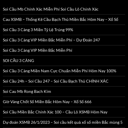
Soi Cầu Mb Chính Xác Miễn Phí Soi Cầu Lô Chính Xác
Cau XSMB – Thống Kê Cầu Bạch Thủ Miền Bắc Hôm Nay – Xổ Số
Soi Cầu 3 Càng 3 Miền Tỷ Lệ Trúng 99%
Soi Cầu 3 Càng VIP Miền Bắc Miễn Phí – Dự Đoán 247
Soi Cầu 3 Càng VIP Miền Bắc Miễn Phí
SOI CẦU 3 CÀNG
Soi Cầu 3 Càng Miền Nam Cực Chuẩn Miễn Phí Hôm Nay 100%
Soi Cầu 24h – Soi Cầu 247 – Soi Cầu Bạch Thủ CHÍNH XÁC
Soi Cau Mb Rong Bach Kim
Giờ Vàng Chốt Số Miền Bắc Hôm Nay – Xổ Số 666
Soi Cầu Miền Bắc Chính Xác 100 – Cầu Lô XSMB Hôm Nay
Dự đoán XSMB 26/1/2023 – Soi cầu kết quả xổ số miền Bắc mùng 5