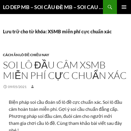
Chuyển
Tìm
LO DEP MB – SOI CÂU ĐỀ MB – SOI CAU 3 CANG XSMB
đến
kiếm
TRÌNH
nội
ĐƠN CƠ
dung
SỞ
Lưu trữ cho từ khóa: XSMB miễn phí cực chuẩn xác
CÁCH ĂN LÔ ĐỀ CHIỀU NAY
SOI LÔ ĐẦU CÂM XSMB
MIỄN PHÍ CỰC CHUẨN XÁC
09/05/2021
Biện pháp soi cầu đoán số lô đề cực chuẩn xác. Soi lô đầu
câm hoàn toàn miễn phí. Gợi ý soi cầu chuẩn đẳng cấp.
Phương pháp soi đầu câm, đuôi câm cho người mới
tham gia chơi cầu lô đề. Cùng tham khảo bài viết sau đây
nhé.!