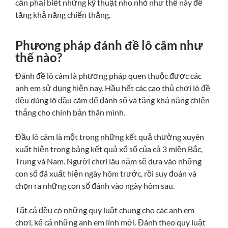
cần phải biết những kỹ thuật nho nhỏ như thế này để
tăng khả năng chiến thắng.
Phương pháp đánh đề lô câm như
thế nào?
Đánh đề lô câm là phương pháp quen thuộc được các
anh em sử dụng hiện nay. Hầu hết các cao thủ chơi lô đề
đều dùng lô đầu câm để đánh số và tăng khả năng chiến
thắng cho chính bản thân mình.
Đầu lô câm là một trong những kết quả thường xuyên
xuất hiện trong bảng kết quả xổ số của cả 3 miền Bắc,
Trung và Nam. Người chơi lâu năm sẽ dựa vào những
con số đã xuất hiện ngày hôm trước, rồi suy đoán và
chọn ra những con số đánh vào ngày hôm sau.
Tất cả đều có những quy luật chung cho các anh em
chơi, kể cả những anh em lính mới. Đánh theo quy luật