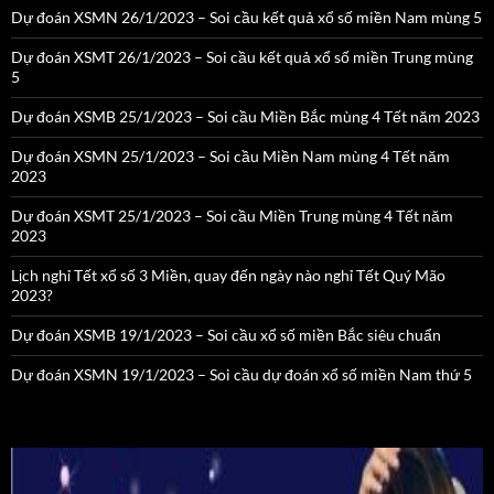
Dự đoán XSMN 26/1/2023 – Soi cầu kết quả xổ số miền Nam mùng 5
Dự đoán XSMT 26/1/2023 – Soi cầu kết quả xổ số miền Trung mùng
5
Dự đoán XSMB 25/1/2023 – Soi cầu Miền Bắc mùng 4 Tết năm 2023
Dự đoán XSMN 25/1/2023 – Soi cầu Miền Nam mùng 4 Tết năm
2023
Dự đoán XSMT 25/1/2023 – Soi cầu Miền Trung mùng 4 Tết năm
2023
Lịch nghỉ Tết xổ số 3 Miền, quay đến ngày nào nghỉ Tết Quý Mão
2023?
Dự đoán XSMB 19/1/2023 – Soi cầu xổ số miền Bắc siêu chuẩn
Dự đoán XSMN 19/1/2023 – Soi cầu dự đoán xổ số miền Nam thứ 5