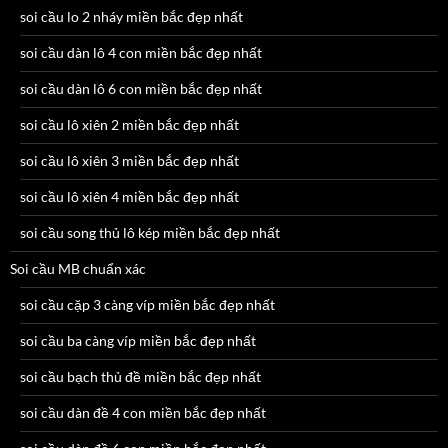
soi cầu lo 2 nháy miền bắc đẹp nhất
soi cầu dàn lô 4 con miền bắc đẹp nhất
soi cầu dàn lô 6 con miền bắc đẹp nhất
soi cầu lô xiên 2 miền bắc đẹp nhất
soi cầu lô xiên 3 miền bắc đẹp nhất
soi cầu lô xiên 4 miền bắc đẹp nhất
soi cầu song thủ lô kép miền bắc đẹp nhất
Soi cầu MB chuẩn xác
soi cầu cặp 3 càng víp miền bắc đẹp nhất
soi cầu ba càng víp miền bắc đẹp nhất
soi cầu bạch thủ đề miền bắc đẹp nhất
soi cầu dàn đề 4 con miền bắc đẹp nhất