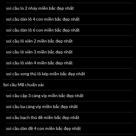
soi cầu lo 2 nháy miền bắc đẹp nhất
soi cầu dàn lô 4 con miền bắc đẹp nhất
soi cầu dàn lô 6 con miền bắc đẹp nhất
soi cầu lô xiên 2 miền bắc đẹp nhất
soi cầu lô xiên 3 miền bắc đẹp nhất
soi cầu lô xiên 4 miền bắc đẹp nhất
soi cầu song thủ lô kép miền bắc đẹp nhất
Soi cầu MB chuẩn xác
soi cầu cặp 3 càng víp miền bắc đẹp nhất
soi cầu ba càng víp miền bắc đẹp nhất
soi cầu bạch thủ đề miền bắc đẹp nhất
soi cầu dàn đề 4 con miền bắc đẹp nhất