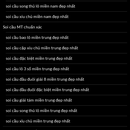
soi cầu song thủ lô miền nam đẹp nhất
soi cầu xíu chủ miền nam đẹp nhất
Soi cầu MT chuẩn xác
soi cầu bao lô miền trung đẹp nhất
soi cầu cặp xíu chủ miền trung đẹp nhất
soi cầu đặc biệt miền trung đẹp nhất
soi cầu lô 3 số miền trung đẹp nhất
soi cầu đầu đuôi giải 8 miền trung đẹp nhất
soi cầu đầu đuôi đặc biệt miền trung đẹp nhất
soi cầu giải tám miền trung đẹp nhất
soi cầu song thủ lô miền trung đẹp nhất
soi cầu xỉu chủ miền trung đẹp nhất