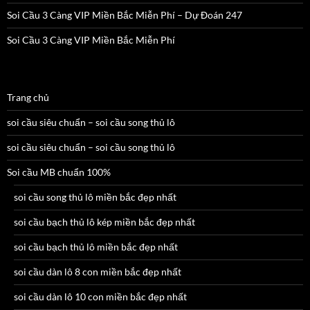
Soi Cầu 3 Càng VIP Miền Bắc Miễn Phí – Dự Đoán 247
Soi Cầu 3 Càng VIP Miền Bắc Miễn Phí
Trang chủ
soi cầu siêu chuẩn – soi cầu song thủ lô
soi cầu siêu chuẩn – soi cầu song thủ lô
Soi cầu MB chuẩn 100%
soi cầu song thủ lô miền bắc đẹp nhất
soi cầu bạch thủ lô kép miền bắc đẹp nhất
soi cầu bạch thủ lô miền bắc đẹp nhất
soi cầu dàn lô 8 con miền bắc đẹp nhất
soi cầu dàn lô 10 con miền bắc đẹp nhất