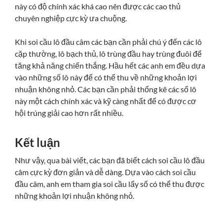
này có độ chính xác khá cao nên được các cao thủ
chuyên nghiệp cực kỳ ưa chuộng.
Khi soi cầu lô đầu câm các bạn cần phải chú ý đến các lô
cặp thường, lô bạch thủ, lô trùng đầu hay trùng đuôi để
tăng khả năng chiến thắng. Hầu hết các anh em đều dựa
vào những số lô này để có thể thu về những khoản lợi
nhuận không nhỏ. Các bạn cần phải thống kê các số lô
này một cách chính xác và kỹ càng nhất để có được cơ
hội trúng giải cao hơn rất nhiều.
Kết luận
Như vậy, qua bài viết, các bạn đã biết cách soi cầu lô đầu
câm cực kỳ đơn giản và dễ dàng. Dựa vào cách soi cầu
đầu câm, anh em tham gia soi cầu lấy số có thể thu được
những khoản lợi nhuận không nhỏ.