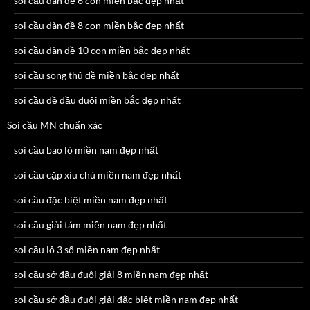
soi cầu dàn đề 6 con miền bắc đẹp nhất
soi cầu dàn đề 8 con miền bắc đẹp nhất
soi cầu dàn đề 10 con miền bắc đẹp nhất
soi cầu song thủ đề miền bắc đẹp nhất
soi cầu đề đầu đuôi miền bắc đẹp nhất
Soi cầu MN chuẩn xác
soi cầu bao lô miền nam đẹp nhất
soi cầu cặp xíu chủ miền nam đẹp nhất
soi cầu đặc biệt miền nam đẹp nhất
soi cầu giải tám miền nam đẹp nhất
soi cầu lô 3 số miền nam đẹp nhất
soi cầu sớ đầu đuôi giải 8 miền nam đẹp nhất
soi cầu sớ đầu đuôi giải đặc biệt miền nam đẹp nhất