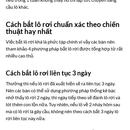
cầu lô khác.
Cách bắt lô rơi chuẩn xác theo chiến
thuật hay nhất
Việc bắt lô rơi khá là phức tạp chính vì vậy các bạn nên
tham khảo 4 phương pháp bắt lô rơi được tổng hợp từ rất
nhiều cao thủ.
Cách bắt lô rơi liên tục 3 ngày
Thường thì nếu lô rơi đã xuất hiện sẽ ra liên tục 3 ngày.
Nên các bạn có thể sử dụng phương pháp thống kê bạc
nhớ thấy lô rơi 2 ngày, thì ngày tiếp theo sẽ đánh lô rơi và
lót thêm con lộn nữa. Tuy nhiên, nếu lô về 2 nháy hôm sau
mà có lô rơi là gãy cầu, không nên theo cách bắt 3 ngày lô
rơi liên tục này nữa.