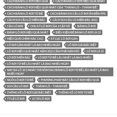
CÁCH ĐÁNH LÔ RƠI HIỂU QUẢ
CÁCH ĐÁNH LÔ RƠI HIỆU QUẢ NHẤT
CÁCH ĐÁNH LÔ RƠI HIỆU QUẢ NHẤT CỦA “THÁNH LÔ – THÁNH ĐỀ”
CÁCH ĐÁNH LÔ RƠI TỪ ĐỀ
CÁCH ĐÁNH SOI CẦU LÔ RƠI ĂN ĐẾN 99%
CÁCH SOI CẦU LÔ MIỀN BẮC
CÁCH SOI CẦU LÔ MIỀN BẮC 2021
CẦU LÔ RƠI
CHU KỲ LÔ RƠI CỦA 2 CẶP SỐ
ĐÁNH LÔ RƠI
ĐÁNH LÔ RƠI HIỆU QUẢ NHẤT
ĐIỀU KIỆN ĐỂ ĐÁNH LÔ RƠI LÀ GÌ
HIỆU QUẢ CHÍNH XÁC CAO
KỲ LỤC LÔ RƠI GAN
LÔ RƠI GẦN NHẤT LÀ BAO NHIÊU NGÀY
LÔ RƠI GIẢI ĐẶC BIỆT
LÔ RƠI HIỆU QUẢ NHẤT NĂM 2021 CẦN PHẢI NẮM RÕ
LÔ RƠI LÀ GÌ
LÔ RƠI MIỀN BẮC
LÔ RƠI TỪ ĐỀ LÂU NHẤT LÀ BAO NHIÊU
LÔ RƠI TỪ ĐỀ LÂU NHẤT LÀ BAO NHIÊU NGÀY
NAY RA LÔ 10 2 NHÁY THÌ HÔM SAU ĐÁNH LÔ RƠI TỪ ĐỀ LÂU NHẤT LÀ BAO
NHIÊU NGÀY
NUÔI LÔ RƠI TỪ ĐỀ
PHƯƠNG PHÁP BẮT CẦU LÔ RƠI HIỆU QUẢ
SOI CẦU LÔ RƠI
THÁNH LÔ – THÁNH ĐỀ
THỐNG KÊ LÔ RƠI GIẢI ĐẶC BIỆT
THỐNG KÊ LÔ RƠI TỪ ĐỀ
TỶ LỆ LÔ RƠI
VỊ TRÍ LÔ RƠI