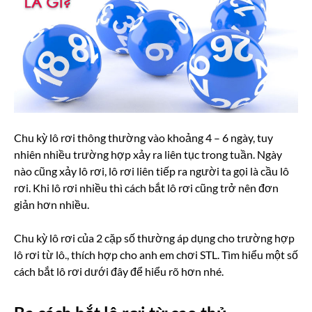
Chu kỳ lô rơi thông thường vào khoảng 4 – 6 ngày, tuy
nhiên nhiều trường hợp xảy ra liên tục trong tuần. Ngày
nào cũng xảy lô rơi, lô rơi liên tiếp ra người ta gọi là cầu lô
rơi. Khi lô rơi nhiều thì cách bắt lô rơi cũng trở nên đơn
giản hơn nhiều.
Chu kỳ lô rơi của 2 cặp số thường áp dụng cho trường hợp
lô rơi từ lô., thích hợp cho anh em chơi STL. Tìm hiểu một số
cách bắt lô rơi dưới đây để hiểu rõ hơn nhé.