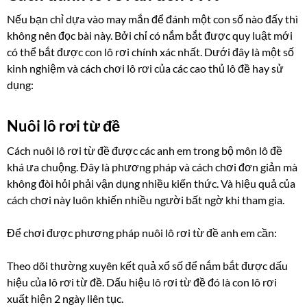
Nếu bạn chỉ dựa vào may mắn để đánh một con số nào đấy thì
không nên đọc bài này. Bởi chỉ có nắm bắt được quy luật mới
có thể bắt được con lô rơi chính xác nhất. Dưới đây là một số
kinh nghiệm và cách chơi lô rơi của các cao thủ lô đề hay sử
dụng:
Nuôi lô rơi từ đề
Cách nuôi lô rơi từ đề được các anh em trong bộ môn lô đề
khá ưa chuộng. Đây là phương pháp và cách chơi đơn giản mà
không đòi hỏi phải vận dụng nhiều kiến thức. Và hiệu quả của
cách chơi này luôn khiến nhiều người bất ngờ khi tham gia.
Để chơi được phương pháp nuôi lô rơi từ đề anh em cần:
Theo dõi thường xuyên kết quả xổ số để nắm bắt được dấu
hiệu của lô rơi từ đề. Dấu hiệu lô rơi từ đề đó là con lô rơi
xuất hiện 2 ngày liên tục.