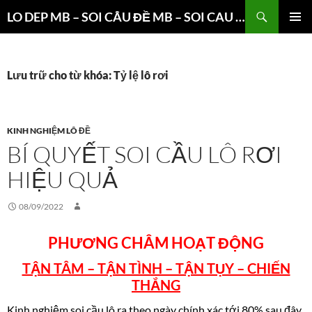
Chuyển
Tìm
LO DEP MB – SOI CÂU ĐỀ MB – SOI CAU 3 CANG XSMB
đến
kiếm
TRÌNH
nội
ĐƠN CƠ
dung
SỞ
Lưu trữ cho từ khóa: Tỷ lệ lô rơi
KINH NGHIỆM LÔ ĐỀ
BÍ QUYẾT SOI CẦU LÔ RƠI
HIỆU QUẢ
08/09/2022
PHƯƠNG CHÂM HOẠT ĐỘNG
TẬN TÂM – TẬN TÌNH – TẬN TỤY – CHIẾN
THẮNG
Kinh nghiệm soi cầu lô ra theo ngày chính xác tới 80% sau đây