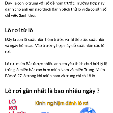
Đây là con lô trùng với số đề hôm trước. Trường hợp này
dành cho anh em nào thích đánh bạch thủ lô vì đã có sẵn số
chỉ việc đánh thôi.
Lô rơi từ lô
Đây là con lô xuất hiện hôm trước và lại tiếp tục xuất hiện
và ngày hôm sau. Vào trường hợp này dễ xuất hiện cầu lô
rơi.
Lô rơi miền Bắc được nhiều anh em yêu thích chơi bởi tỷ lệ
trúng lô miền bắc cao hơn miền Nam và miền Trung. Miền
Bắc có 27 lô trong khi miền nam và trung chỉ có 18 lô.
Lô rơi gần nhất là bao nhiêu ngày ?