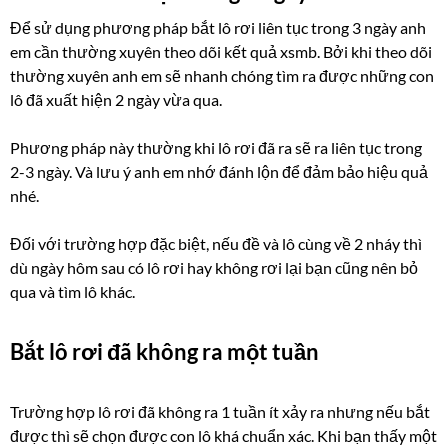
Để sử dụng phương pháp bắt lô rơi liên tục trong 3 ngày anh
em cần thường xuyên theo dõi kết quả xsmb. Bởi khi theo dõi
thường xuyên anh em sẽ nhanh chóng tìm ra được những con
lô đã xuất hiện 2 ngày vừa qua.
Phương pháp này thường khi lô rơi đã ra sẽ ra liên tục trong
2-3 ngày. Và lưu ý anh em nhớ đánh lộn để đảm bảo hiệu quả
nhé.
Đối với trường hợp đặc biệt, nếu đề và lô cùng về 2 nháy thì
dù ngày hôm sau có lô rơi hay không rơi lại bạn cũng nên bỏ
qua và tìm lô khác.
Bắt lô rơi đã không ra một tuần
Trường hợp lô rơi đã không ra 1 tuần ít xảy ra nhưng nếu bắt
được thì sẽ chọn được con lô khá chuẩn xác. Khi bạn thấy một