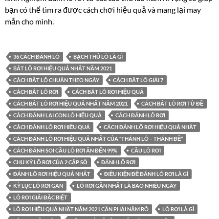
bạn có thể tìm ra được cách chơi hiệu quả và mang lại may
mắn cho mình.
36 CÁCH ĐÁNH LÔ
BẠCH THỦ LÔ LÀ GÌ
BẮT LÔ RƠI HIỆU QUẢ NHẤT NĂM 2021
CÁCH BẮT LÔ CHUẨN THEO NGÀY
CÁCH BẮT LÔ GIẢI 7
CÁCH BẮT LÔ RƠI
CÁCH BẮT LÔ RƠI HIỆU QUẢ
CÁCH BẮT LÔ RƠI HIỆU QUẢ NHẤT NĂM 2021
CÁCH BẮT LÔ RƠI TỪ ĐỀ
CÁCH ĐÁNH LẠI CON LÔ HIỆU QUẢ
CÁCH ĐÁNH LÔ RƠI
CÁCH ĐÁNH LÔ RƠI HIỂU QUẢ
CÁCH ĐÁNH LÔ RƠI HIỆU QUẢ NHẤT
CÁCH ĐÁNH LÔ RƠI HIỆU QUẢ NHẤT CỦA “THÁNH LÔ – THÁNH ĐỀ”
CÁCH ĐÁNH SOI CẦU LÔ RƠI ĂN ĐẾN 99%
CẦU LÔ RƠI
CHU KỲ LÔ RƠI CỦA 2 CẶP SỐ
ĐÁNH LÔ RƠI
ĐÁNH LÔ RƠI HIỆU QUẢ NHẤT
ĐIỀU KIỆN ĐỂ ĐÁNH LÔ RƠI LÀ GÌ
KỲ LỤC LÔ RƠI GAN
LÔ RƠI GẦN NHẤT LÀ BAO NHIÊU NGÀY
LÔ RƠI GIẢI ĐẶC BIỆT
LÔ RƠI HIỆU QUẢ NHẤT NĂM 2021 CẦN PHẢI NẮM RÕ
LÔ RƠI LÀ GÌ