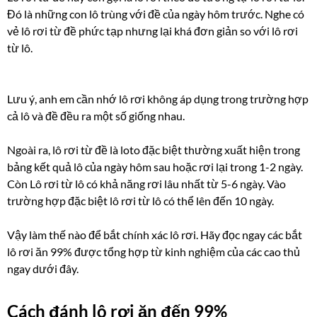
Đó là những con lô trùng với đề của ngày hôm trước. Nghe có
vẻ lô rơi từ đề phức tạp nhưng lại khá đơn giản so với lô rơi
từ lô.
Lưu ý, anh em cần nhớ lô rơi không áp dụng trong trường hợp
cả lô và đề đều ra một số giống nhau.
Ngoài ra, lô rơi từ đề là loto đặc biệt thường xuất hiện trong
bảng kết quả lô của ngày hôm sau hoặc rơi lại trong 1-2 ngày.
Còn Lô rơi từ lô có khả năng rơi lâu nhất từ 5-6 ngày. Vào
trường hợp đặc biệt lô rơi từ lô có thể lên đến 10 ngày.
Vậy làm thế nào để bắt chính xác lô rơi. Hãy đọc ngay các bắt
lô rơi ăn 99% được tổng hợp từ kinh nghiệm của các cao thủ
ngay dưới đây.
Cách đánh lô rơi ăn đến 99%