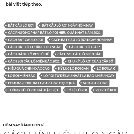
bài viết tiếp theo.
BẮT CẦU LÔ RƠI
BẮT CẦU LÔ RƠI NGÀY HÔM NAY
CÁC PHƯƠNG PHÁP BẮT LÔ RƠI HIỆU QUẢ NHẤT NĂM 2021
CÁCH BẮT CẦU LÔ RƠI
CÁCH BẮT CẦU LÔ RƠI NGÀY HÔM NAY
CÁCH BẮT LÔ CHUẨN THEO NGÀY
CÁCH BẮT LÔ GIẢI 7
CÁCH ĐÁNH LÔ RƠI TỪ ĐỀ
CÁCH SOI CẦU LÔ MIỀN BẮC
CÁCH SOI CẦU LÔ MIỀN BẮC 2021
CHU KỲ LÔ RƠI CỦA 2 CẶP SỐ
HIỆU QUẢ CHÍNH XÁC CAO
KỲ LỤC LÔ RƠI GAN
LÔ RƠI LÀ GÌ
LÔ RƠI MIỀN BẮC
LÔ RƠI TỪ ĐỀ LÂU NHẤT LÀ BAO NHIÊU NGÀY
PHƯƠNG PHÁP BẮT CẦU LÔ RƠI HIỆU QUẢ
SOI CẦU LÔ RƠI
THỐNG KÊ LÔ RƠI GIẢI ĐẶC BIỆT
TỶ LỆ LÔ RƠI
VỊ TRÍ LÔ RƠI
HÔM NAY ĐÁNH CON GÌ