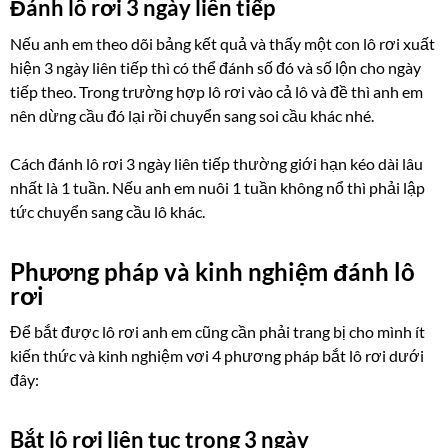
Đánh lô rơi 3 ngày liên tiếp
Nếu anh em theo dõi bảng kết quả và thấy một con lô rơi xuất
hiện 3 ngày liên tiếp thì có thể đánh số đó và số lộn cho ngày
tiếp theo. Trong trường hợp lô rơi vào cả lô và đề thì anh em
nên dừng cầu đó lại rồi chuyển sang soi cầu khác nhé.
Cách đánh lô rơi 3 ngày liên tiếp thường giới hạn kéo dài lâu
nhất là 1 tuần. Nếu anh em nuôi 1 tuần không nổ thì phải lập
tức chuyển sang cầu lô khác.
Phương pháp và kinh nghiệm đánh lô
rơi
Để bắt được lô rơi anh em cũng cần phải trang bị cho mình ít
kiến thức và kinh nghiệm vơi 4 phương pháp bắt lô rơi dưới
đây:
Bắt lô rơi liên tục trong 3 ngày