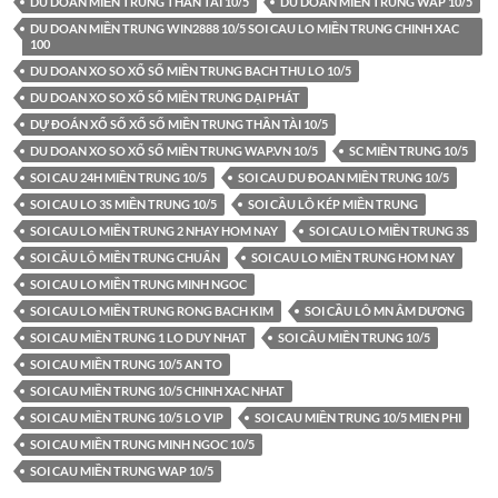
DU DOAN MIỀN TRUNG THAN TAI 10/5
DU DOAN MIỀN TRUNG WAP 10/5
DU DOAN MIỀN TRUNG WIN2888 10/5 SOI CAU LO MIỀN TRUNG CHINH XAC
100
DU DOAN XO SO XỔ SỐ MIỀN TRUNG BACH THU LO 10/5
DU DOAN XO SO XỔ SỐ MIỀN TRUNG DẠI PHÁT
DỰ ĐOÁN XỔ SỐ XỔ SỐ MIỀN TRUNG THẦN TÀI 10/5
DU DOAN XO SO XỔ SỐ MIỀN TRUNG WAP.VN 10/5
SC MIỀN TRUNG 10/5
SOI CAU 24H MIỀN TRUNG 10/5
SOI CAU DU ĐOAN MIỀN TRUNG 10/5
SOI CAU LO 3S MIỀN TRUNG 10/5
SOI CẦU LÔ KÉP MIỀN TRUNG
SOI CAU LO MIỀN TRUNG 2 NHAY HOM NAY
SOI CAU LO MIỀN TRUNG 3S
SOI CẦU LÔ MIỀN TRUNG CHUẨN
SOI CAU LO MIỀN TRUNG HOM NAY
SOI CAU LO MIỀN TRUNG MINH NGOC
SOI CAU LO MIỀN TRUNG RONG BACH KIM
SOI CẦU LÔ MN ÂM DƯƠNG
SOI CAU MIỀN TRUNG 1 LO DUY NHAT
SOI CẦU MIỀN TRUNG 10/5
SOI CAU MIỀN TRUNG 10/5 AN TO
SOI CAU MIỀN TRUNG 10/5 CHINH XAC NHAT
SOI CAU MIỀN TRUNG 10/5 LO VIP
SOI CAU MIỀN TRUNG 10/5 MIEN PHI
SOI CAU MIỀN TRUNG MINH NGOC 10/5
SOI CAU MIỀN TRUNG WAP 10/5