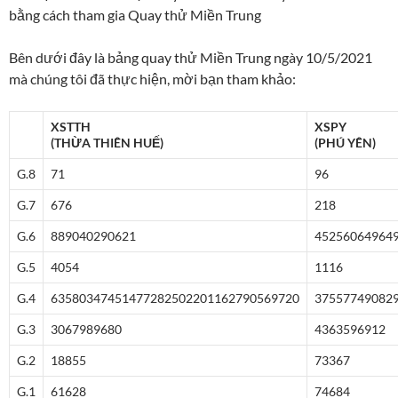
bằng cách tham gia Quay thử Miền Trung
Bên dưới đây là bảng quay thử Miền Trung ngày 10/5/2021
mà chúng tôi đã thực hiện, mời bạn tham khảo:
XSTTH
XSPY
(THỪA THIÊN HUẾ)
(PHÚ YÊN)
G.8
71
96
G.7
676
218
G.6
8890
4029
0621
4525
6064
964
G.5
4054
1116
G.4
63580
34745
14772
82502
20116
27905
69720
37557
74908
2
G.3
30679
89680
43635
96912
G.2
18855
73367
G.1
61628
74684