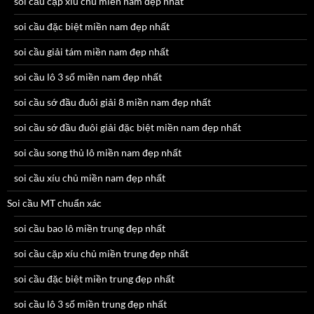
soi cầu cặp xíu chủ miền nam đẹp nhất
soi cầu đặc biệt miền nam đẹp nhất
soi cầu giải tám miền nam đẹp nhất
soi cầu lô 3 số miền nam đẹp nhất
soi cầu sớ đầu đuôi giải 8 miền nam đẹp nhất
soi cầu sớ đầu đuôi giải đặc biệt miền nam đẹp nhất
soi cầu song thủ lô miền nam đẹp nhất
soi cầu xíu chủ miền nam đẹp nhất
Soi cầu MT chuẩn xác
soi cầu bao lô miền trung đẹp nhất
soi cầu cặp xíu chủ miền trung đẹp nhất
soi cầu đặc biệt miền trung đẹp nhất
soi cầu lô 3 số miền trung đẹp nhất