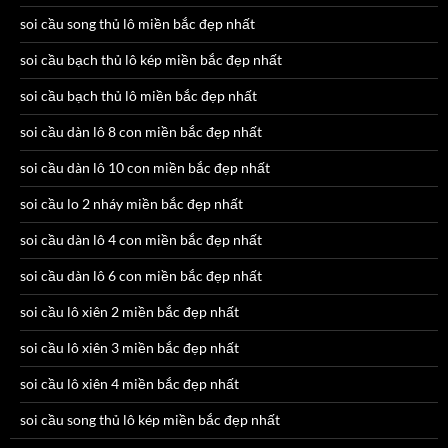
soi cầu song thủ lô miền bắc đẹp nhất
soi cầu bạch thủ lô kép miền bắc đẹp nhất
soi cầu bạch thủ lô miền bắc đẹp nhất
soi cầu dàn lô 8 con miền bắc đẹp nhất
soi cầu dàn lô 10 con miền bắc đẹp nhất
soi cầu lo 2 nháy miền bắc đẹp nhất
soi cầu dàn lô 4 con miền bắc đẹp nhất
soi cầu dàn lô 6 con miền bắc đẹp nhất
soi cầu lô xiên 2 miền bắc đẹp nhất
soi cầu lô xiên 3 miền bắc đẹp nhất
soi cầu lô xiên 4 miền bắc đẹp nhất
soi cầu song thủ lô kép miền bắc đẹp nhất