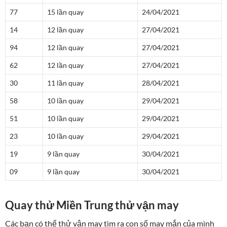
77
15 lần quay
24/04/2021
14
12 lần quay
27/04/2021
94
12 lần quay
27/04/2021
62
12 lần quay
27/04/2021
30
11 lần quay
28/04/2021
58
10 lần quay
29/04/2021
51
10 lần quay
29/04/2021
23
10 lần quay
29/04/2021
19
9 lần quay
30/04/2021
09
9 lần quay
30/04/2021
Quay thử Miền Trung thử vận may
Các bạn có thể thử vận may tìm ra con số may mắn của mình