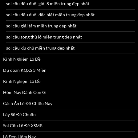
soi cầu đầu đuôi giải 8 miền trung đẹp nhất
soi cầu đầu đuôi đặc biệt miền trung đẹp nhất
soi cầu giải tám miền trung đẹp nhất
soi cầu song thủ lô miền trung đẹp nhất
soi cầu xỉu chủ miền trung đẹp nhất
Kinh Nghiệm Lô Đề
Dự đoán KQXS 3 Miền
Kinh Nghiệm Lô Đề
Hôm Nay Đánh Con Gì
Cách Ăn Lô Đề Chiều Nay
Lấy Số Đề Chuẩn
Soi Cầu Lô Đề XSMB
Lô Đẹp Hôm Nay