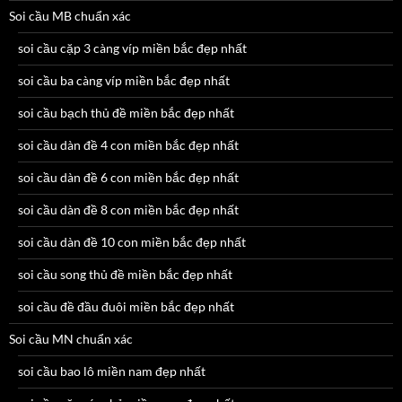
Soi cầu MB chuẩn xác
soi cầu cặp 3 càng víp miền bắc đẹp nhất
soi cầu ba càng víp miền bắc đẹp nhất
soi cầu bạch thủ đề miền bắc đẹp nhất
soi cầu dàn đề 4 con miền bắc đẹp nhất
soi cầu dàn đề 6 con miền bắc đẹp nhất
soi cầu dàn đề 8 con miền bắc đẹp nhất
soi cầu dàn đề 10 con miền bắc đẹp nhất
soi cầu song thủ đề miền bắc đẹp nhất
soi cầu đề đầu đuôi miền bắc đẹp nhất
Soi cầu MN chuẩn xác
soi cầu bao lô miền nam đẹp nhất