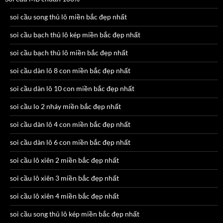
soi cầu song thủ lô miền bắc đẹp nhất
soi cầu bạch thủ lô kép miền bắc đẹp nhất
soi cầu bạch thủ lô miền bắc đẹp nhất
soi cầu dàn lô 8 con miền bắc đẹp nhất
soi cầu dàn lô 10 con miền bắc đẹp nhất
soi cầu lo 2 nháy miền bắc đẹp nhất
soi cầu dàn lô 4 con miền bắc đẹp nhất
soi cầu dàn lô 6 con miền bắc đẹp nhất
soi cầu lô xiên 2 miền bắc đẹp nhất
soi cầu lô xiên 3 miền bắc đẹp nhất
soi cầu lô xiên 4 miền bắc đẹp nhất
soi cầu song thủ lô kép miền bắc đẹp nhất