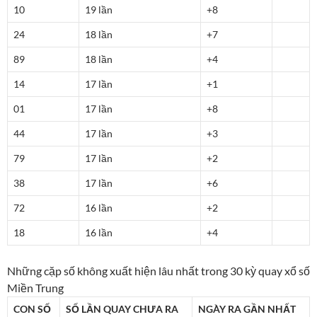
10
19 lần
+8
24
18 lần
+7
89
18 lần
+4
14
17 lần
+1
01
17 lần
+8
44
17 lần
+3
79
17 lần
+2
38
17 lần
+6
72
16 lần
+2
18
16 lần
+4
Những cặp số không xuất hiện lâu nhất trong 30 kỳ quay xổ số
Miền Trung
CON SỐ
SỐ LẦN QUAY CHƯA RA
NGÀY RA GẦN NHẤT