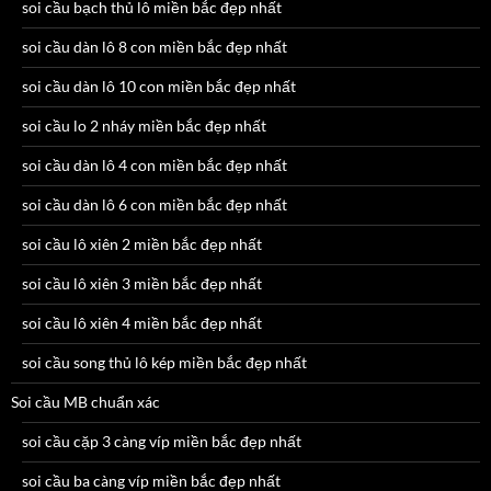
soi cầu bạch thủ lô miền bắc đẹp nhất
soi cầu dàn lô 8 con miền bắc đẹp nhất
soi cầu dàn lô 10 con miền bắc đẹp nhất
soi cầu lo 2 nháy miền bắc đẹp nhất
soi cầu dàn lô 4 con miền bắc đẹp nhất
soi cầu dàn lô 6 con miền bắc đẹp nhất
soi cầu lô xiên 2 miền bắc đẹp nhất
soi cầu lô xiên 3 miền bắc đẹp nhất
soi cầu lô xiên 4 miền bắc đẹp nhất
soi cầu song thủ lô kép miền bắc đẹp nhất
Soi cầu MB chuẩn xác
soi cầu cặp 3 càng víp miền bắc đẹp nhất
soi cầu ba càng víp miền bắc đẹp nhất