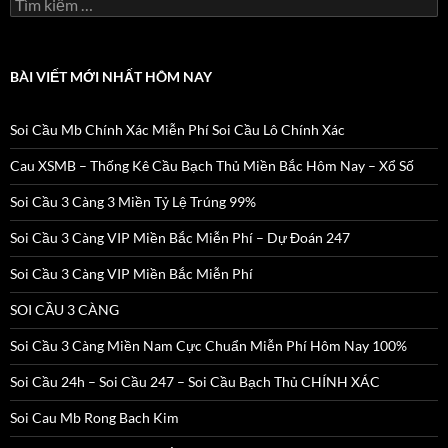
Tìm
kiếm
cho:
BÀI VIẾT MỚI NHẤT HÔM NAY
Soi Cầu Mb Chính Xác Miễn Phí Soi Cầu Lô Chính Xác
Cau XSMB – Thống Kê Cầu Bạch Thủ Miền Bắc Hôm Nay – Xổ Số
Soi Cầu 3 Càng 3 Miền Tỷ Lệ Trúng 99%
Soi Cầu 3 Càng VIP Miền Bắc Miễn Phí – Dự Đoán 247
Soi Cầu 3 Càng VIP Miền Bắc Miễn Phí
SOI CẦU 3 CÀNG
Soi Cầu 3 Càng Miền Nam Cực Chuẩn Miễn Phí Hôm Nay 100%
Soi Cầu 24h – Soi Cầu 247 – Soi Cầu Bạch Thủ CHÍNH XÁC
Soi Cau Mb Rong Bach Kim