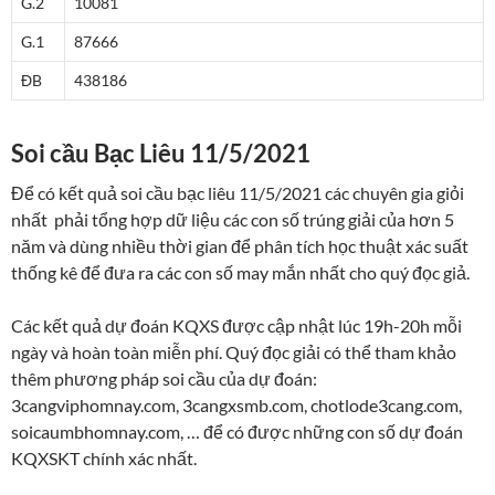
G.2
10081
G.1
87666
ĐB
438186
Soi cầu Bạc Liêu 11/5/2021
Để có kết quả soi cầu bạc liêu 11/5/2021 các chuyên gia giỏi
nhất phải tổng hợp dữ liệu các con số trúng giải của hơn 5
năm và dùng nhiều thời gian để phân tích học thuật xác suất
thống kê để đưa ra các con số may mắn nhất cho quý đọc giả.
Các kết quả dự đoán KQXS được cập nhật lúc 19h-20h mỗi
ngày và hoàn toàn miễn phí. Quý đọc giải có thể tham khảo
thêm phương pháp soi cầu của dự đoán:
3cangviphomnay.com, 3cangxsmb.com, chotlode3cang.com,
soicaumbhomnay.com, … để có được những con số dự đoán
KQXSKT chính xác nhất.