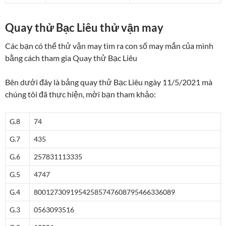
Quay thử Bạc Liêu thử vận may
Các bạn có thể thử vận may tìm ra con số may mắn của mình
bằng cách tham gia Quay thử Bạc Liêu
Bên dưới đây là bảng quay thử Bạc Liêu ngày 11/5/2021 mà
chúng tôi đã thực hiện, mời bạn tham khảo:
G.8
74
G.7
435
G.6
2578
3111
3335
G.5
4747
G.4
80012
73091
95425
85747
60879
54663
36089
G.3
05630
93516