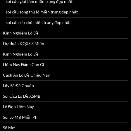
soi cầu giải tám miền trung đẹp nhất
soi cầu song thủ lô miền trung đẹp nhất
soi cầu xỉu chủ miền trung đẹp nhất
Kinh Nghiệm Lô Đề
Dự đoán KQXS 3 Miền
Kinh Nghiệm Lô Đề
Hôm Nay Đánh Con Gì
Cách Ăn Lô Đề Chiều Nay
Lấy Số Đề Chuẩn
Soi Cầu Lô Đề XSMB
Lô Đẹp Hôm Nay
Soi Lô MB Miễn Phí
Sổ Mơ