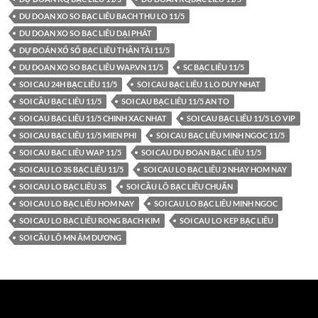
DU DOAN XO SO BẠC LIÊU BACH THU LO 11/5
DU DOAN XO SO BẠC LIÊU DẠI PHÁT
DỰ ĐOÁN XỔ SỐ BẠC LIÊU THẦN TÀI 11/5
DU DOAN XO SO BẠC LIÊU WAP.VN 11/5
SC BẠC LIÊU 11/5
SOI CAU 24H BẠC LIÊU 11/5
SOI CAU BẠC LIÊU 1 LO DUY NHAT
SOI CẦU BẠC LIÊU 11/5
SOI CAU BẠC LIÊU 11/5 AN TO
SOI CAU BẠC LIÊU 11/5 CHINH XAC NHAT
SOI CAU BẠC LIÊU 11/5 LO VIP
SOI CAU BẠC LIÊU 11/5 MIEN PHI
SOI CAU BẠC LIÊU MINH NGOC 11/5
SOI CAU BẠC LIÊU WAP 11/5
SOI CAU DU ĐOAN BẠC LIÊU 11/5
SOI CAU LO 3S BẠC LIÊU 11/5
SOI CAU LO BẠC LIÊU 2 NHAY HOM NAY
SOI CAU LO BẠC LIÊU 3S
SOI CẦU LÔ BẠC LIÊU CHUẨN
SOI CAU LO BẠC LIÊU HOM NAY
SOI CAU LO BẠC LIÊU MINH NGOC
SOI CAU LO BẠC LIÊU RONG BACH KIM
SOI CAU LO KEP BẠC LIÊU
SOI CẦU LÔ MN ÂM DƯƠNG