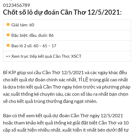
0
1
2
3
4
5
6
7
8
9
Chốt số lô dự đoán Cần Thơ 12/5/2021:
Giải tám:
60
Đặc biệt: đầu, đuôi:
86
Bao lô 2 số:
60 – 65 – 17
=> Xem trực tiếp kết quả Cần Thơ: XSCT
BÍ KÍP giúp soi cầu Cần Thơ 12/5/2021 và các ngày khác đều
cho kết quả dự đoán chính xác nhất, TỈ LỆ trúng giải cao nhất
là dựa trên kết quả Cần Thơ ngày hôm trước và phương pháp
xác suất thống kê chuyên sâu, các con số lâu ra nhất bạn chọn
sẽ cho kết quả trúng thưởng đáng ngạt nhiên.
Bạn có thể xem kết quả dự đoán Cần Thơ ngày 12/5/2021
hoặc tham khảo kết quả thống kê giải đặt biệt Cần Thơ và 10
cặp số xuất hiện nhiều nhất, xuất hiện ít nhất bên dưới để tự