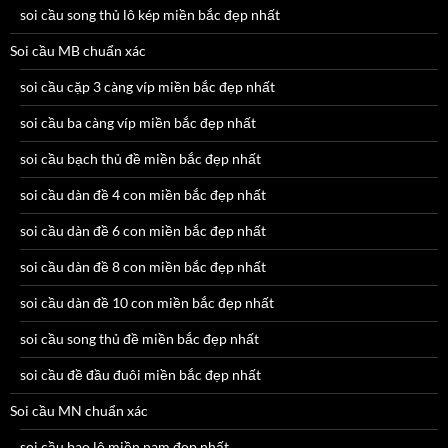
soi cầu song thủ lô kép miền bắc đẹp nhất
Soi cầu MB chuẩn xác
soi cầu cặp 3 càng víp miền bắc đẹp nhất
soi cầu ba càng víp miền bắc đẹp nhất
soi cầu bạch thủ đề miền bắc đẹp nhất
soi cầu dàn đề 4 con miền bắc đẹp nhất
soi cầu dàn đề 6 con miền bắc đẹp nhất
soi cầu dàn đề 8 con miền bắc đẹp nhất
soi cầu dàn đề 10 con miền bắc đẹp nhất
soi cầu song thủ đề miền bắc đẹp nhất
soi cầu đề đầu đuôi miền bắc đẹp nhất
Soi cầu MN chuẩn xác
soi cầu bao lô miền nam đẹp nhất