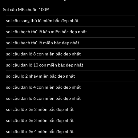
Soi cầu MB chuẩn 100%
soi cầu song thủ lô miền bắc đẹp nhất
soi cầu bạch thủ lô kép miền bắc đẹp nhất
soi cầu bạch thủ lô miền bắc đẹp nhất
soi cầu dàn lô 8 con miền bắc đẹp nhất
soi cầu dàn lô 10 con miền bắc đẹp nhất
soi cầu lo 2 nháy miền bắc đẹp nhất
soi cầu dàn lô 4 con miền bắc đẹp nhất
soi cầu dàn lô 6 con miền bắc đẹp nhất
soi cầu lô xiên 2 miền bắc đẹp nhất
soi cầu lô xiên 3 miền bắc đẹp nhất
soi cầu lô xiên 4 miền bắc đẹp nhất