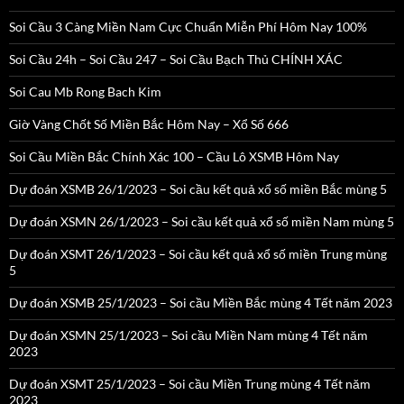
Soi Cầu 3 Càng Miền Nam Cực Chuẩn Miễn Phí Hôm Nay 100%
Soi Cầu 24h – Soi Cầu 247 – Soi Cầu Bạch Thủ CHÍNH XÁC
Soi Cau Mb Rong Bach Kim
Giờ Vàng Chốt Số Miền Bắc Hôm Nay – Xổ Số 666
Soi Cầu Miền Bắc Chính Xác 100 – Cầu Lô XSMB Hôm Nay
Dự đoán XSMB 26/1/2023 – Soi cầu kết quả xổ số miền Bắc mùng 5
Dự đoán XSMN 26/1/2023 – Soi cầu kết quả xổ số miền Nam mùng 5
Dự đoán XSMT 26/1/2023 – Soi cầu kết quả xổ số miền Trung mùng
5
Dự đoán XSMB 25/1/2023 – Soi cầu Miền Bắc mùng 4 Tết năm 2023
Dự đoán XSMN 25/1/2023 – Soi cầu Miền Nam mùng 4 Tết năm
2023
Dự đoán XSMT 25/1/2023 – Soi cầu Miền Trung mùng 4 Tết năm
2023