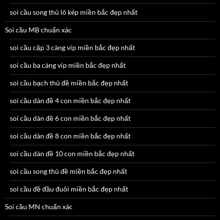
soi cầu song thủ lô kép miền bắc đẹp nhất
Soi cầu MB chuẩn xác
soi cầu cặp 3 càng víp miền bắc đẹp nhất
soi cầu ba càng víp miền bắc đẹp nhất
soi cầu bạch thủ đề miền bắc đẹp nhất
soi cầu dàn đề 4 con miền bắc đẹp nhất
soi cầu dàn đề 6 con miền bắc đẹp nhất
soi cầu dàn đề 8 con miền bắc đẹp nhất
soi cầu dàn đề 10 con miền bắc đẹp nhất
soi cầu song thủ đề miền bắc đẹp nhất
soi cầu đề đầu đuôi miền bắc đẹp nhất
Soi cầu MN chuẩn xác