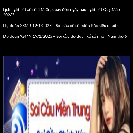
Lịch nghỉ Tết xổ số 3 Miền, quay đến ngày nào nghỉ Tết Quý Mão
2023?
Dự đoán XSMB 19/1/2023 – Soi cầu xổ số miền Bắc siêu chuẩn
Dự đoán XSMN 19/1/2023 – Soi cầu dự đoán xổ số miền Nam thứ 5