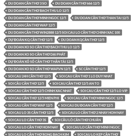
DU DOAN CẦN THƠ 3 SO
DU DOAN CẦN THƠ 666 12/5
DU DOAN CẦN THƠ BACH THU LO 12/5
DU DOAN CẦN THƠ MINH NGOC 12/5
DU DOAN CẦN THƠ THAN TAI 12/5
DU DOAN CẦN THƠ WAP 12/5
DU DOAN CẦN THƠ WIN2888 12/5 SOI CAU LO CẦN THƠ CHINH XAC 100
DỰ ĐOÁN KQ CẦN THƠ 12/5
DU DOAN KQCẦN THƠ 12/5
DU DOAN XO SO CẦN THƠ BACH THU LO 12/5
DU DOAN XO SO CẦN THƠ DẠI PHÁT
DỰ ĐOÁN XỔ SỐ CẦN THƠ THẦN TÀI 12/5
DU DOAN XO SO CẦN THƠ WAP.VN 12/5
SC CẦN THƠ 12/5
SOI CAU 24H CẦN THƠ 12/5
SOI CAU CẦN THƠ 1 LO DUY NHAT
SOI CẦU CẦN THƠ 12/5
SOI CAU CẦN THƠ 12/5 AN TO
SOI CAU CẦN THƠ 12/5 CHINH XAC NHAT
SOI CAU CẦN THƠ 12/5 LO VIP
SOI CAU CẦN THƠ 12/5 MIEN PHI
SOI CAU CẦN THƠ MINH NGOC 12/5
SOI CAU CẦN THƠ WAP 12/5
SOI CAU DU ĐOAN CẦN THƠ 12/5
SOI CAU LO 3S CẦN THƠ 12/5
SOI CAU LO CẦN THƠ 2 NHAY HOM NAY
SOI CAU LO CẦN THƠ 3S
SOI CẦU LÔ CẦN THƠ CHUẨN
SOI CAU LO CẦN THƠ HOM NAY
SOI CAU LO CẦN THƠ MINH NGOC
SOI CAU LO CẦN THƠ RONG BACH KIM
SOI CAU LO KEP CẦN THƠ