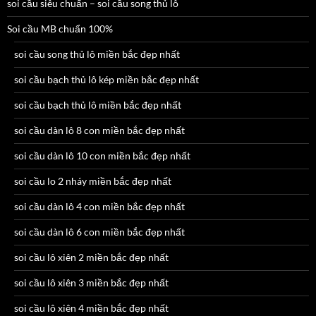
soi cầu siêu chuẩn – soi cầu song thủ lô
Soi cầu MB chuẩn 100%
soi cầu song thủ lô miền bắc đẹp nhất
soi cầu bạch thủ lô kép miền bắc đẹp nhất
soi cầu bạch thủ lô miền bắc đẹp nhất
soi cầu dàn lô 8 con miền bắc đẹp nhất
soi cầu dàn lô 10 con miền bắc đẹp nhất
soi cầu lo 2 nháy miền bắc đẹp nhất
soi cầu dàn lô 4 con miền bắc đẹp nhất
soi cầu dàn lô 6 con miền bắc đẹp nhất
soi cầu lô xiên 2 miền bắc đẹp nhất
soi cầu lô xiên 3 miền bắc đẹp nhất
soi cầu lô xiên 4 miền bắc đẹp nhất