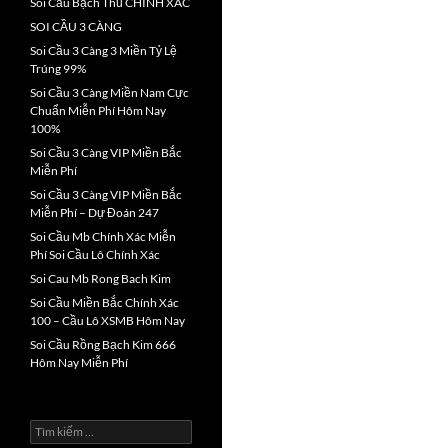
Soi Cầu Bạch Thủ CHÍNH XÁC
SOI CẦU 3 CÀNG
Soi Cầu 3 Càng 3 Miền Tỷ Lệ
Trúng 99%
Soi Cầu 3 Càng Miền Nam Cực
Chuẩn Miễn Phí Hôm Nay
100%
Soi Cầu 3 Càng VIP Miền Bắc
Miễn Phí
Soi Cầu 3 Càng VIP Miền Bắc
Miễn Phí – Dự Đoán 247
Soi Cầu Mb Chính Xác Miễn
Phí Soi Cầu Lô Chính Xác
Soi Cau Mb Rong Bach Kim
Soi Cầu Miền Bắc Chính Xác
100 – Cầu Lô XSMB Hôm Nay
Soi Cầu Rồng Bạch Kim 666
Hôm Nay Miễn Phí
Tìm
kiếm