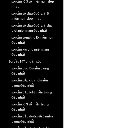
soi cầu lô 3 số miền nam đẹp
nhất
soi cầu sớ đầu đuôi giải 8
miền nam đẹp nhất
soi cầu sớ đầu đuôi giải đặc
biệt miền nam đẹp nhất
soi cầu song thủ lô miền nam
đẹp nhất
soi cầu xíu chủ miền nam
đẹp nhất
Soi cầu MT chuẩn xác
soi cầu bao lô miền trung
đẹp nhất
soi cầu cặp xíu chủ miền
trung đẹp nhất
soi cầu đặc biệt miền trung
đẹp nhất
soi cầu lô 3 số miền trung
đẹp nhất
soi cầu đầu đuôi giải 8 miền
trung đẹp nhất