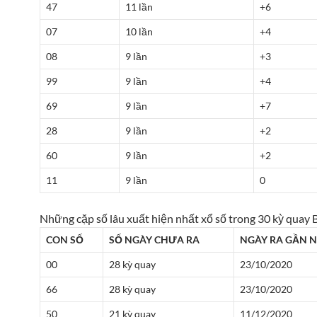
47
11 lần
+6
07
10 lần
+4
08
9 lần
+3
99
9 lần
+4
69
9 lần
+7
28
9 lần
+2
60
9 lần
+2
11
9 lần
0
Những cặp số lâu xuất hiện nhất xổ số trong 30 kỳ quay
CON SỐ
SỐ NGÀY CHƯA RA
NGÀY RA GẦN 
00
28 kỳ quay
23/10/2020
66
28 kỳ quay
23/10/2020
50
21 kỳ quay
11/12/2020