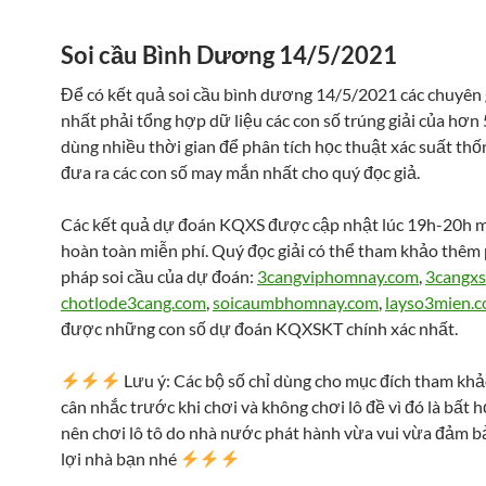
Soi cầu Bình Dương 14/5/2021
Để có kết quả soi cầu bình dương 14/5/2021 các chuyên g
nhất phải tổng hợp dữ liệu các con số trúng giải của hơn
dùng nhiều thời gian để phân tích học thuật xác suất thố
đưa ra các con số may mắn nhất cho quý đọc giả.
Các kết quả dự đoán KQXS được cập nhật lúc 19h-20h m
hoàn toàn miễn phí. Quý đọc giải có thể tham khảo thê
pháp soi cầu của dự đoán:
3cangviphomnay.com
,
3cangx
chotlode3cang.com
,
soicaumbhomnay.com
,
layso3mien.
được những con số dự đoán KQXSKT chính xác nhất.
Lưu ý: Các bộ số chỉ dùng cho mục đích tham khả
cân nhắc trước khi chơi và không chơi lô đề vì đó là bất h
nên chơi lô tô do nhà nước phát hành vừa vui vừa đảm b
lợi nhà bạn nhé