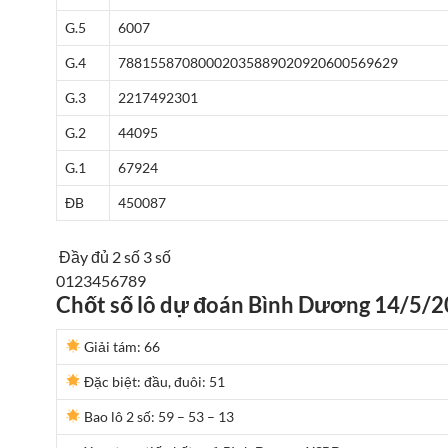
G.5
6007
G.4
78815
58708
00020
35889
02092
06005
69629
G.3
22174
92301
G.2
44095
G.1
67924
ĐB
450087
Đầy đủ
2 số
3 số
0
1
2
3
4
5
6
7
8
9
Chốt số lô dự đoán Bình Dương 14/5/2
Giải tám:
66
Đặc biệt: đầu, đuôi:
51
Bao lô 2 số:
59 – 53 – 13