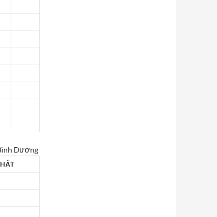
 Bình Dương
NHẤT