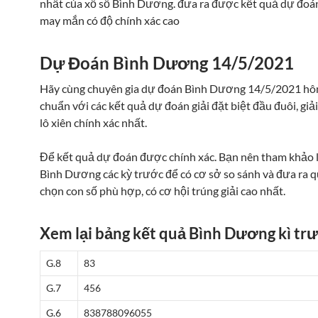
nhất của xổ số Bình Dương. đưa ra được kết quả dự đoán
may mắn có độ chính xác cao
Dự Đoán Bình Dương 14/5/2021
Hãy cùng chuyên gia dự đoán Bình Dương 14/5/2021 hô
chuẩn với các kết quả dự đoán giải đặt biệt đầu đuôi, giải 
lô xiên chính xác nhất.
Để kết quả dự đoán được chính xác. Bạn nên tham khảo l
Bình Dương các kỳ trước để có cơ sở so sánh và đưa ra q
chọn con số phù hợp, có cơ hội trúng giải cao nhất.
Xem lại bảng kết quả Bình Dương kì tr
G.8
83
G.7
456
G.6
8387
8809
6055