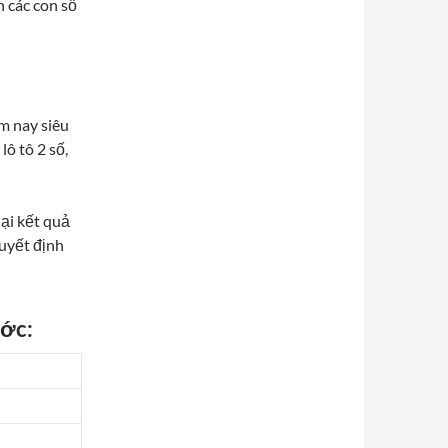
 các con số
m nay siêu
lô tô 2 số,
ại kết quả
uyết định
ước: