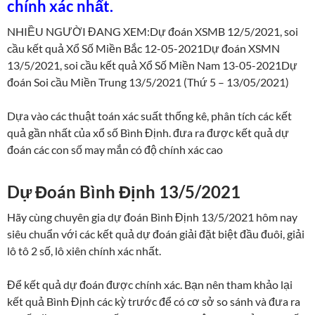
chính xác nhất.
NHIỀU NGƯỜI ĐANG XEM:Dự đoán XSMB 12/5/2021, soi
cầu kết quả Xổ Số Miền Bắc 12-05-2021Dự đoán XSMN
13/5/2021, soi cầu kết quả Xổ Số Miền Nam 13-05-2021Dự
đoán Soi cầu Miền Trung 13/5/2021 (Thứ 5 – 13/05/2021)
Dựa vào các thuật toán xác suất thống kê, phân tích các kết
quả gần nhất của xổ số Bình Định. đưa ra được kết quả dự
đoán các con số may mắn có độ chính xác cao
Dự Đoán Bình Định 13/5/2021
Hãy cùng chuyên gia dự đoán Bình Định 13/5/2021 hôm nay
siêu chuẩn với các kết quả dự đoán giải đặt biệt đầu đuôi, giải
lô tô 2 số, lô xiên chính xác nhất.
Để kết quả dự đoán được chính xác. Bạn nên tham khảo lại
kết quả Bình Định các kỳ trước để có cơ sở so sánh và đưa ra