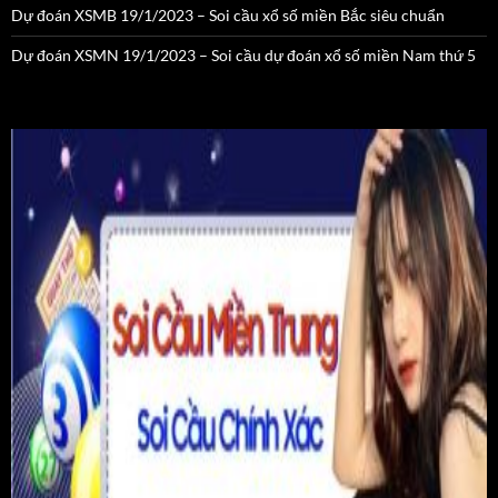
Dự đoán XSMB 19/1/2023 – Soi cầu xổ số miền Bắc siêu chuẩn
Dự đoán XSMN 19/1/2023 – Soi cầu dự đoán xổ số miền Nam thứ 5