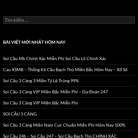
Tìm
kiếm
cho:
BÀI VIẾT MỚI NHẤT HÔM NAY
Soi Cầu Mb Chính Xác Miễn Phí Soi Cầu Lô Chính Xác
Cau XSMB – Thống Kê Cầu Bạch Thủ Miền Bắc Hôm Nay – Xổ Số
Soi Cầu 3 Càng 3 Miền Tỷ Lệ Trúng 99%
Soi Cầu 3 Càng VIP Miền Bắc Miễn Phí – Dự Đoán 247
Soi Cầu 3 Càng VIP Miền Bắc Miễn Phí
SOI CẦU 3 CÀNG
Soi Cầu 3 Càng Miền Nam Cực Chuẩn Miễn Phí Hôm Nay 100%
Soi Cầu 24h – Soi Cầu 247 – Soi Cầu Bạch Thủ CHÍNH XÁC