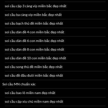
soi cầu cặp 3 càng víp miền bắc đẹp nhất
soi cầu ba càng víp miền bắc đẹp nhất
soi cầu bạch thủ đề miền bắc đẹp nhất
soi cầu dàn đề 4 con miền bắc đẹp nhất
soi cầu dàn đề 6 con miền bắc đẹp nhất
soi cầu dàn đề 8 con miền bắc đẹp nhất
soi cầu dàn đề 10 con miền bắc đẹp nhất
soi cầu song thủ đề miền bắc đẹp nhất
soi cầu đề đầu đuôi miền bắc đẹp nhất
Soi cầu MN chuẩn xác
soi cầu bao lô miền nam đẹp nhất
soi cầu cặp xíu chủ miền nam đẹp nhất