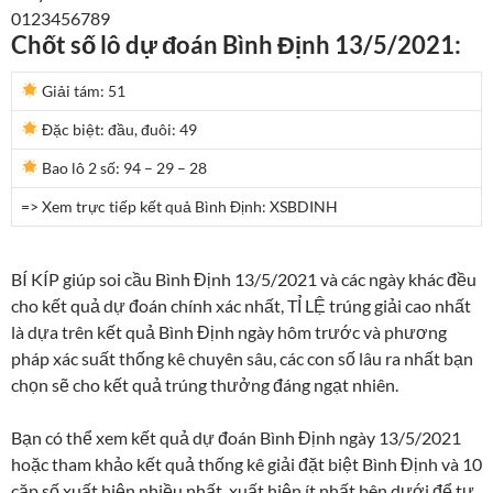
0
1
2
3
4
5
6
7
8
9
Chốt số lô dự đoán Bình Định 13/5/2021:
Giải tám:
51
Đặc biệt: đầu, đuôi:
49
Bao lô 2 số:
94 – 29 – 28
=> Xem trực tiếp kết quả Bình Định: XSBDINH
BÍ KÍP giúp soi cầu Bình Định 13/5/2021 và các ngày khác đều
cho kết quả dự đoán chính xác nhất, TỈ LỆ trúng giải cao nhất
là dựa trên kết quả Bình Định ngày hôm trước và phương
pháp xác suất thống kê chuyên sâu, các con số lâu ra nhất bạn
chọn sẽ cho kết quả trúng thưởng đáng ngạt nhiên.
Bạn có thể xem kết quả dự đoán Bình Định ngày 13/5/2021
hoặc tham khảo kết quả thống kê giải đặt biệt Bình Định và 10
cặp số xuất hiện nhiều nhất, xuất hiện ít nhất bên dưới để tự