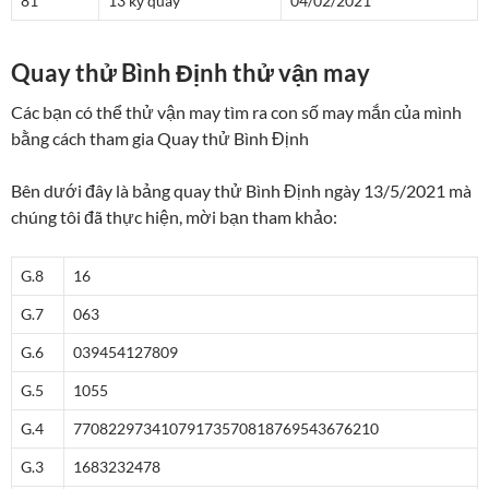
81
13 kỳ quay
04/02/2021
Quay thử Bình Định thử vận may
Các bạn có thể thử vận may tìm ra con số may mắn của mình
bằng cách tham gia Quay thử Bình Định
Bên dưới đây là bảng quay thử Bình Định ngày 13/5/2021 mà
chúng tôi đã thực hiện, mời bạn tham khảo:
G.8
16
G.7
063
G.6
0394
5412
7809
G.5
1055
G.4
77082
29734
10791
73570
81876
95436
76210
G.3
16832
32478