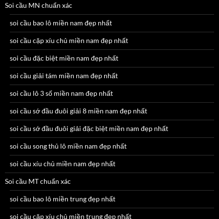
Soi cầu MN chuẩn xác
soi cầu bao lô miền nam đẹp nhất
soi cầu cặp xíu chủ miền nam đẹp nhất
soi cầu đặc biệt miền nam đẹp nhất
soi cầu giải tám miền nam đẹp nhất
soi cầu lô 3 số miền nam đẹp nhất
soi cầu sớ đầu đuôi giải 8 miền nam đẹp nhất
soi cầu sớ đầu đuôi giải đặc biệt miền nam đẹp nhất
soi cầu song thủ lô miền nam đẹp nhất
soi cầu xíu chủ miền nam đẹp nhất
Soi cầu MT chuẩn xác
soi cầu bao lô miền trung đẹp nhất
soi cầu cặp xíu chủ miền trung đẹp nhất