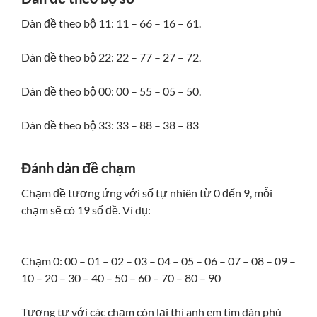
Dàn đề theo bộ 11: 11 – 66 – 16 – 61.
Dàn đề theo bộ 22: 22 – 77 – 27 – 72.
Dàn đề theo bộ 00: 00 – 55 – 05 – 50.
Dàn đề theo bộ 33: 33 – 88 – 38 – 83
Đánh dàn đề chạm
Chạm đề tương ứng với số tự nhiên từ 0 đến 9, mỗi
chạm sẽ có 19 số đề. Ví dụ:
Chạm 0: 00 – 01 – 02 – 03 – 04 – 05 – 06 – 07 – 08 – 09 –
10 – 20 – 30 – 40 – 50 – 60 – 70 – 80 – 90
Tương tự với các chạm còn lại thì anh em tìm dàn phù