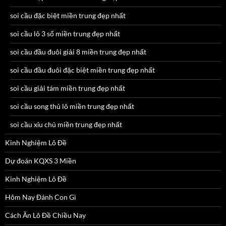
soi cầu đặc biệt miền trung đẹp nhất
soi cầu lô 3 số miền trung đẹp nhất
soi cầu đầu đuôi giải 8 miền trung đẹp nhất
soi cầu đầu đuôi đặc biệt miền trung đẹp nhất
soi cầu giải tám miền trung đẹp nhất
soi cầu song thủ lô miền trung đẹp nhất
soi cầu xỉu chủ miền trung đẹp nhất
Kinh Nghiệm Lô Đề
Dự đoán KQXS 3 Miền
Kinh Nghiệm Lô Đề
Hôm Nay Đánh Con Gì
Cách Ăn Lô Đề Chiều Nay