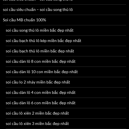
soi cầu siêu chuẩn – soi cầu song thủ lô
Soi cầu MB chuẩn 100%
soi cầu song thủ lô miền bắc đẹp nhất
soi cầu bạch thủ lô kép miền bắc đẹp nhất
soi cầu bạch thủ lô miền bắc đẹp nhất
soi cầu dàn lô 8 con miền bắc đẹp nhất
soi cầu dàn lô 10 con miền bắc đẹp nhất
soi cầu lo 2 nháy miền bắc đẹp nhất
soi cầu dàn lô 4 con miền bắc đẹp nhất
soi cầu dàn lô 6 con miền bắc đẹp nhất
soi cầu lô xiên 2 miền bắc đẹp nhất
soi cầu lô xiên 3 miền bắc đẹp nhất