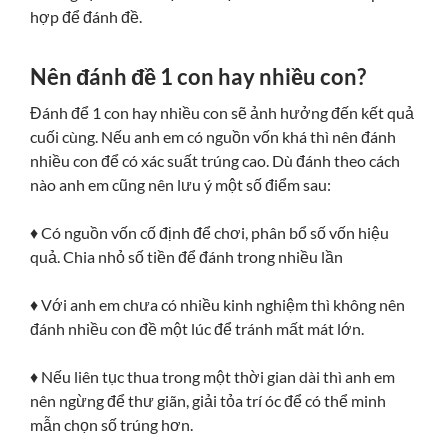
hợp để đánh đề.
Nên đánh đề 1 con hay nhiều con?
Đánh để 1 con hay nhiều con sẽ ảnh hưởng đến kết quả
cuối cùng. Nếu anh em có nguồn vốn khá thì nên đánh
nhiều con để có xác suất trúng cao. Dù đánh theo cách
nào anh em cũng nên lưu ý một số điểm sau:
♦ Có nguồn vốn cố định để chơi, phân bổ số vốn hiệu
quả. Chia nhỏ số tiền để đánh trong nhiều lần
♦ Với anh em chưa có nhiều kinh nghiệm thì không nên
đánh nhiều con đề một lúc để tránh mất mát lớn.
♦ Nếu liên tục thua trong một thời gian dài thì anh em
nên ngừng để thư giãn, giải tỏa trí óc để có thể minh
mẫn chọn số trúng hơn.