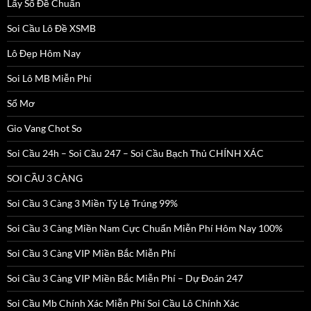
Lấy Số Đề Chuẩn
Soi Cầu Lô Đề XSMB
Lô Đẹp Hôm Nay
Soi Lô MB Miễn Phí
Sổ Mơ
Gio Vang Chot So
Soi Cầu 24h – Soi Cầu 247 – Soi Cầu Bạch Thủ CHÍNH XÁC
SOI CẦU 3 CÀNG
Soi Cầu 3 Càng 3 Miền Tỷ Lệ Trúng 99%
Soi Cầu 3 Càng Miền Nam Cực Chuẩn Miễn Phí Hôm Nay 100%
Soi Cầu 3 Càng VIP Miền Bắc Miễn Phí
Soi Cầu 3 Càng VIP Miền Bắc Miễn Phí – Dự Đoán 247
Soi Cầu Mb Chính Xác Miễn Phí Soi Cầu Lô Chính Xác