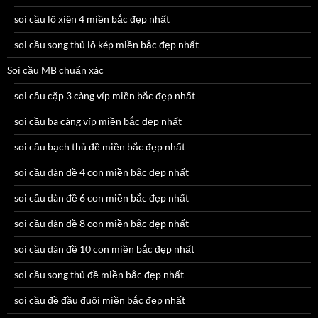
soi cầu lô xiên 4 miền bắc đẹp nhất
soi cầu song thủ lô kép miền bắc đẹp nhất
Soi cầu MB chuẩn xác
soi cầu cặp 3 càng víp miền bắc đẹp nhất
soi cầu ba càng víp miền bắc đẹp nhất
soi cầu bạch thủ đề miền bắc đẹp nhất
soi cầu dàn đề 4 con miền bắc đẹp nhất
soi cầu dàn đề 6 con miền bắc đẹp nhất
soi cầu dàn đề 8 con miền bắc đẹp nhất
soi cầu dàn đề 10 con miền bắc đẹp nhất
soi cầu song thủ đề miền bắc đẹp nhất
soi cầu đề đầu đuôi miền bắc đẹp nhất