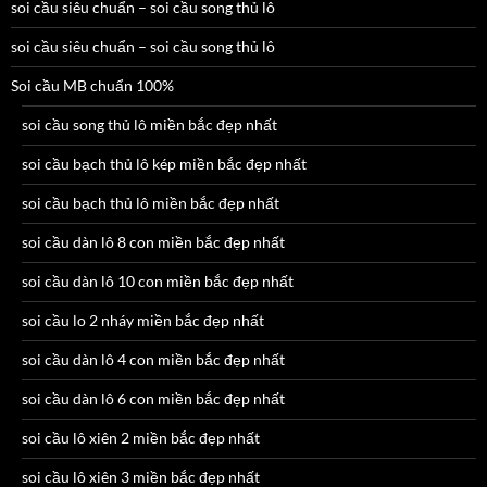
soi cầu siêu chuẩn – soi cầu song thủ lô
soi cầu siêu chuẩn – soi cầu song thủ lô
Soi cầu MB chuẩn 100%
soi cầu song thủ lô miền bắc đẹp nhất
soi cầu bạch thủ lô kép miền bắc đẹp nhất
soi cầu bạch thủ lô miền bắc đẹp nhất
soi cầu dàn lô 8 con miền bắc đẹp nhất
soi cầu dàn lô 10 con miền bắc đẹp nhất
soi cầu lo 2 nháy miền bắc đẹp nhất
soi cầu dàn lô 4 con miền bắc đẹp nhất
soi cầu dàn lô 6 con miền bắc đẹp nhất
soi cầu lô xiên 2 miền bắc đẹp nhất
soi cầu lô xiên 3 miền bắc đẹp nhất