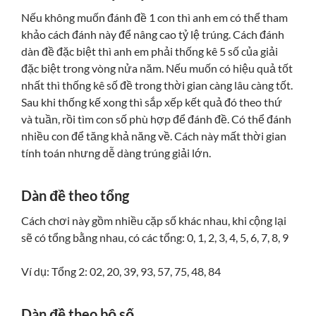
Nếu không muốn đánh đề 1 con thì anh em có thể tham
khảo cách đánh này để nâng cao tỷ lệ trúng. Cách đánh
dàn đề đặc biệt thì anh em phải thống kê 5 số của giải
đặc biệt trong vòng nửa năm. Nếu muốn có hiệu quả tốt
nhất thì thống kê số đề trong thời gian càng lâu càng tốt.
Sau khi thống kế xong thì sắp xếp kết quả đó theo thứ
và tuần, rồi tìm con số phù hợp để đánh đề. Có thể đánh
nhiều con để tăng khả năng về. Cách này mất thời gian
tính toán nhưng dễ dàng trúng giải lớn.
Dàn đề theo tổng
Cách chơi này gồm nhiều cặp số khác nhau, khi cộng lại
sẽ có tổng bằng nhau, có các tổng: 0, 1, 2, 3, 4, 5, 6, 7, 8, 9
Ví dụ: Tổng 2: 02, 20, 39, 93, 57, 75, 48, 84
Dàn đề theo bộ số