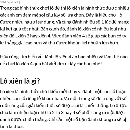
13/09/2021
Trong các hình thức chơi lô đề thì lô xiên là hình thức được nhiều
các anh em đam mê soi cầu lấy số lựa chọn. Đây là kiểu chơi lô
được nhiều người sử dụng. Và cùng đánh nhiều số 1 lúc để mang
lại kết quả tốt nhất. Bên cạnh đó, đánh lô xiên có nhiều loại như
xiên đôi, xiên 3 hay xiên 4. Việc đánh xiên 4 sẽ giúp các bạn có tỷ
lệ thắng giải cao hơn và thu được khoản lợi nhuận lớn hơn.
Hãy cùng tìm hiểu về đánh lô xiên 4 ăn bao nhiêu và làm thế nào
để chơi lô xiên 4 qua bài viết dưới đây các bạn nhé.!
Lô xiên là gì?
Lô xiên là hình thức chơi kiểu mới thay vì đánh một con số hoặc
nhiều con số riêng lẻ khác nhau. Và một trong số đó trùng với số
cuối cùng của giải kiến thiết sẽ được coi là chiến thắng. Lô được
chia làm nhiều loại như lô 2, lô 3 hay 4 số phải cùng ra một lượt
dành được chiến thắng. Chỉ cần một số bạn đánh không ra sẽ bị
tính là thua.