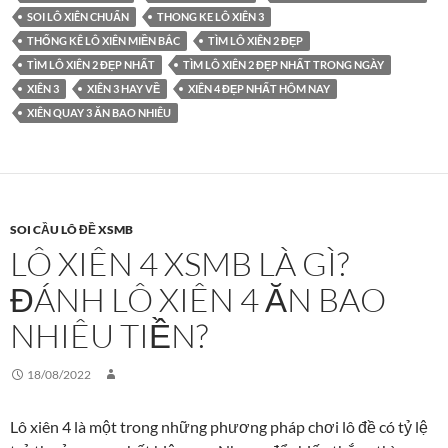
SOI LÔ XIÊN CHUẨN
THONG KE LÔ XIÊN 3
THỐNG KÊ LÔ XIÊN MIỀN BẮC
TÌM LÔ XIÊN 2 ĐẸP
TÌM LÔ XIÊN 2 ĐẸP NHẤT
TÌM LÔ XIÊN 2 ĐẸP NHẤT TRONG NGÀY
XIÊN 3
XIÊN 3 HAY VỀ
XIÊN 4 ĐẸP NHẤT HÔM NAY
XIÊN QUAY 3 ĂN BAO NHIÊU
SOI CẦU LÔ ĐỀ XSMB
LÔ XIÊN 4 XSMB LÀ GÌ?
ĐÁNH LÔ XIÊN 4 ĂN BAO
NHIÊU TIỀN?
18/08/2022
Lô xiên 4 là một trong những phương pháp chơi lô đề có tỷ lệ