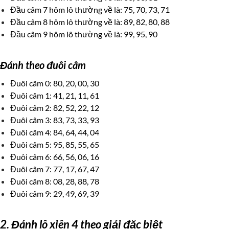
Đầu câm 7 hôm lô thường về là: 75, 70, 73, 71
Đầu câm 8 hôm lô thường về là: 89, 82, 80, 88
Đầu câm 9 hôm lô thường về là: 99, 95, 90
Đánh theo đuôi câm
Đuôi câm 0: 80, 20, 00, 30
Đuôi câm 1: 41, 21, 11, 61
Đuôi câm 2: 82, 52, 22, 12
Đuôi câm 3: 83, 73, 33, 93
Đuôi câm 4: 84, 64, 44, 04
Đuôi câm 5: 95, 85, 55, 65
Đuôi câm 6: 66, 56, 06, 16
Đuôi câm 7: 77, 17, 67, 47
Đuôi câm 8: 08, 28, 88, 78
Đuôi câm 9: 29, 49, 69, 39
2. Đánh lô xiên 4 theo giải đặc biệt