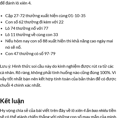
để đánh lô xiên 4.
Cặp 27-72 thường xuất hiện cùng 01-10-35
Con số 62 thường đi kèm với 22
Lô 74 thường nổ với 77
Lô 11 thường về cùng con 33
Nếu hôm nay con số 88 xuất hiện thì khả năng cao ngày mai
nó sẽ nổ.
Con 47 thường có số 97-79
Lưu ý: Hình thức soi cầu này do kinh nghiệm được rút ra từ các
cá nhân. Rõ ràng, không phải tình huống nào cũng đúng 100%. Vì
vậy tốt nhất bạn nên kết hợp tính toán của bản thân để có được
chuỗi 4 chính xác nhất.
Kết luận
Hy vọng chia sẻ của bài viết trên đây về
lô xiên 4 ăn bao nhiêu
tiền
sẽ có thể giành chiến thắng với những con số may mắn của mình.