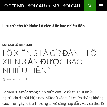
Chuyển
Tìm
LO DEP MB – SOI CÂU ĐỀ MB – SOI CAU 3 CANG XSMB
đến
kiếm
TRÌNH
nội
ĐƠN CƠ
dung
SỞ
Lưu trữ cho từ khóa: Lô xiên 3 ăn bao nhiêu tiền
SOI CẦU LÔ ĐỀ XSMB
LÔ XIÊN 3 LÀ GÌ? ĐÁNH LÔ
XIÊN 3 ĂN ĐƯỢC BAO
NHIÊU TIỀN?
18/08/2022
Lô xiên 3 là một trong hình thức chơi lô đề thu hút nhiều
người chơi nhất hiện nay. Mặc dù xác suất chiến thắng không
cao, nhưng tỷ lệ trả thưởng lại vô cùng hấp dẫn. Vậy cụ thể, lô