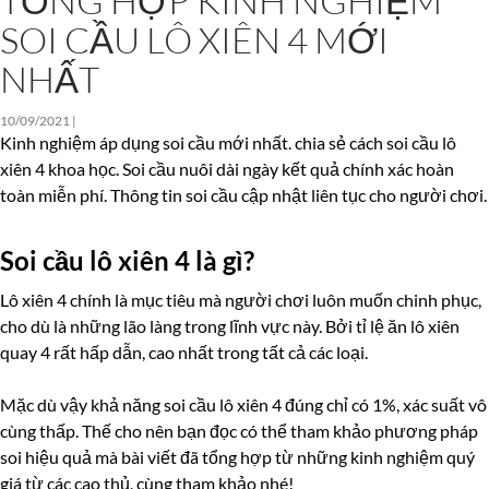
TỔNG HỢP KINH NGHIỆM
SOI CẦU LÔ XIÊN 4 MỚI
NHẤT
10/09/2021
Kinh nghiệm áp dụng soi cầu mới nhất. chia sẻ cách soi cầu lô
xiên 4 khoa học. Soi cầu nuôi dài ngày kết quả chính xác hoàn
toàn miễn phí. Thông tin soi cầu cập nhật liên tục cho người chơi.
Soi cầu lô xiên 4 là gì?
Lô xiên 4 chính là mục tiêu mà người chơi luôn muốn chinh phục,
cho dù là những lão làng trong lĩnh vực này. Bởi tỉ lệ ăn lô xiên
quay 4 rất hấp dẫn, cao nhất trong tất cả các loại.
Mặc dù vậy khả năng soi cầu lô xiên 4 đúng chỉ có 1%, xác suất vô
cùng thấp. Thế cho nên bạn đọc có thể tham khảo phương pháp
soi hiệu quả mà bài viết đã tổng hợp từ những kinh nghiệm quý
giá từ các cao thủ, cùng tham khảo nhé!