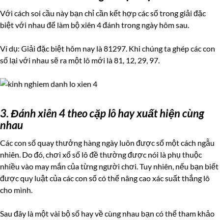
Với cách soi cầu này bạn chỉ cần kết hợp các số trong giải đặc
biệt với nhau để làm bộ xiên 4 đánh trong ngày hôm sau.
Ví dụ: Giải đặc biệt hôm nay là 81297. Khi chúng ta ghép các con
số lại với nhau sẽ ra một lô mới là 81, 12, 29, 97.
3. Đánh xiên 4 theo cặp lô hay xuất hiện cùng
nhau
Các con số quay thưởng hàng ngày luôn được sổ một cách ngẫu
nhiên. Do đó, chơi xổ số lô đề thường được nói là phụ thuộc
nhiều vào may mắn của từng người chơi. Tuy nhiên, nếu bạn biết
được quy luật của các con số có thể nâng cao xác suất thắng lô
cho mình.
Sau đây là một vài bộ số hay về cùng nhau bạn có thể tham khảo