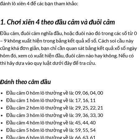
đánh lô xiên 4 để các bạn tham khảo:
1. Chơi xiên 4 theo đầu câm và đuôi câm
Đầu câm, đuôi câm nghĩa đầu, hoặc đuôi nào đó trong các số từ 0
– 9 không xuất hiện trong bảng kết quả xổ số. Cách soi cầu này
cũng khá đơn giản, bạn chỉ cần quan sát bảng kết quả xổ số ngày
hôm đó, xem có xuất hiện đầu, đuôi câm nào hay không. Nếu có
thì hãy dựa vào quy luật dưới đây để tra cứu.
Đánh theo câm đầu
Đầu câm 0 hôm lô thường về là: 09, 06, 04, 00
Đầu câm 1 hôm lô thường về là: 17, 16, 11
Đầu câm 2 hôm lô thường về là: 29, 25, 22, 21
Đầu câm 3 hôm lô thường về là: 39, 36, 33, 30
Đầu câm 4 hôm lô thường về là: 45, 44, 40
Đầu câm 5 hôm lô thường về là: 59, 55, 54
Đầu câm 6 hôm lô thường về là: 66, 63, 61