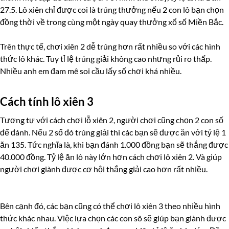
27.5. Lô xiên chỉ được coi là trúng thưởng nếu 2 con lô bạn chọn
đồng thời về trong cùng một ngày quay thưởng xổ số Miền Bắc.
Trên thực tế, chơi xiên 2 dễ trúng hơn rất nhiều so với các hình
thức lô khác. Tuy tỉ lệ trúng giải không cao nhưng rủi ro thấp.
Nhiều anh em đam mê soi cầu lấy số chơi khá nhiều.
Cách tính lô xiên 3
Tương tự với cách chơi lỗ xiên 2, người chơi cũng chọn 2 con số
để đánh. Nếu 2 số đó trúng giải thì các bạn sẽ được ăn với tỷ lệ 1
ăn 135. Tức nghĩa là, khi bạn đánh 1.000 đồng bạn sẽ thắng được
40.000 đồng. Tỷ lệ ăn lô này lớn hơn cách chơi lô xiên 2. Và giúp
người chơi giành được cơ hội thắng giải cao hơn rất nhiều.
Bên cạnh đó, các bạn cũng có thể chơi lô xiên 3 theo nhiều hình
thức khác nhau. Việc lựa chọn các con sô sẽ giúp bạn giành được