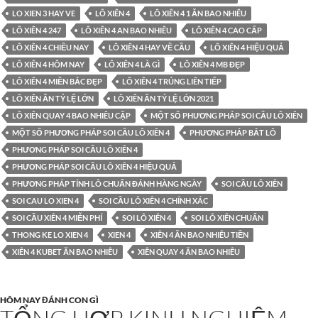
LO XIEN 3 HAY VE
LÔ XIÊN 4
LÔ XIÊN 4 1 ĂN BAO NHIÊU
LÔ XIÊN 4 247
LÔ XIÊN 4 AN BAO NHIÊU
LÔ XIÊN 4 CAO CẤP
LÔ XIÊN 4 CHIỀU NAY
LÔ XIÊN 4 HAY VỀ CẦU
LÔ XIÊN 4 HIỆU QUẢ
LÔ XIÊN 4 HÔM NAY
LÔ XIÊN 4 LÀ GÌ
LÔ XIÊN 4 MB ĐẸP
LÔ XIÊN 4 MIỀN BẮC ĐẸP
LÔ XIÊN 4 TRÚNG LIÊN TIẾP
LÔ XIÊN ĂN TỶ LỆ LỚN
LÔ XIÊN ĂN TỶ LỆ LỚN 2021
LÔ XIÊN QUAY 4 BAO NHIÊU CẶP
MỘT SỐ PHƯƠNG PHÁP SOI CẦU LÔ XIÊN
MỘT SỐ PHƯƠNG PHÁP SOI CẦU LÔ XIÊN 4
PHƯƠNG PHÁP BẮT LÔ
PHƯƠNG PHÁP SOI CẦU LÔ XIÊN 4
PHƯƠNG PHÁP SOI CẦU LÔ XIÊN 4 HIỆU QUẢ
PHƯƠNG PHÁP TÍNH LÔ CHUẨN ĐÁNH HÀNG NGÀY
SOI CẦU LÔ XIÊN
SOI CAU LO XIEN 4
SOI CẦU LÔ XIÊN 4 CHÍNH XÁC
SOI CẦU XIÊN 4 MIỄN PHÍ
SOI LÔ XIÊN 4
SOI LÔ XIÊN CHUẨN
THONG KE LO XIEN 4
XIEN 4
XIÊN 4 ĂN BAO NHIÊU TIỀN
XIÊN 4 KUBET ĂN BAO NHIÊU
XIÊN QUAY 4 ĂN BAO NHIÊU
HÔM NAY ĐÁNH CON GÌ