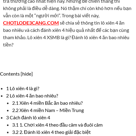
trả thưởng cao nhất hiện nay. Nhưng để chiến thắng thì
không phải là điều dễ dàng. Nó thậm chí còn khó hơn nếu bạn
vẫn còn là một “người mới”. Trong bài viết này,
CHOTLODE3CANG.COM
sẽ chia sẻ thông tin lô xiên 4 ăn
bao nhiêu và cách đánh xiên 4 hiệu quả nhất để các bạn cùng
tham khảo. Lô xiên 4 XSMB là gì? Đánh lô xiên 4 ăn bao nhiêu
tiền?
Contents
[hide]
1
Lô xiên 4 là gì?
2
Lô xiên 4 ăn bao nhiêu?
2.1
Xiên 4 miền Bắc ăn bao nhiêu?
2.2
Xiên 4 miền Nam – Miền Trung
3
Cách đánh lô xiên 4
3.1
1. Chơi xiên 4 theo đầu câm và đuôi câm
3.2
2. Đánh lô xiên 4 theo giải đặc biệt