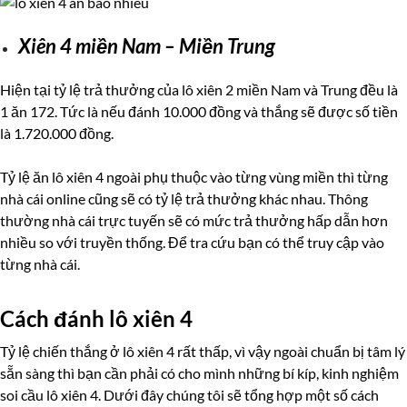
Xiên 4 miền Nam – Miền Trung
Hiện tại tỷ lệ trả thưởng của lô xiên 2 miền Nam và Trung đều là
1 ăn 172. Tức là nếu đánh 10.000 đồng và thắng sẽ được số tiền
là 1.720.000 đồng.
Tỷ lệ ăn lô xiên 4 ngoài phụ thuộc vào từng vùng miền thì từng
nhà cái online cũng sẽ có tỷ lệ trả thưởng khác nhau. Thông
thường nhà cái trực tuyến sẽ có mức trả thưởng hấp dẫn hơn
nhiều so với truyền thống. Để tra cứu bạn có thể truy cập vào
từng nhà cái.
Cách đánh lô xiên 4
Tỷ lệ chiến thắng ở lô xiên 4 rất thấp, vì vậy ngoài chuẩn bị tâm lý
sẵn sàng thì bạn cần phải có cho mình những bí kíp, kinh nghiệm
soi cầu lô xiên 4. Dưới đây chúng tôi sẽ tổng hợp một số cách