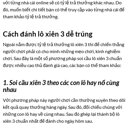
với từng nhà cái online sẽ có tỷ lệ trả thưởng khác nhau. Do
đó, muốn biết chi tiết bạn có thể truy cập vào từng nhà cái để
tham khảo tỷ lệ trả thưởng.
Cách đánh lô xiên 3 dễ trúng
Ngoài nắm được tỷ lệ trả thưởng lô xiên 3 thì để chiến thắng
người chơi phải có cho mình những mẹo chơi, kinh nghiệm
chơi. Sau đây là một số phương pháp soi cầu lô xiên 3 chuẩn
được nhiều cao thủ đánh giá cao, các bạn có thể tham khảo:
1. Soi cầu xiên 3 theo các con lô hay nổ cùng
nhau
Với phương pháp này người chơi cần thường xuyên theo dõi
kết quả quay thưởng hàng ngày. Sau đó, đối chiếu chúng với
những con lô hay về cùng nhau. Sau đó ghép lại thành bộ lô
xiên 3 chuẩn nhất để đánh cho ngày hôm sau.