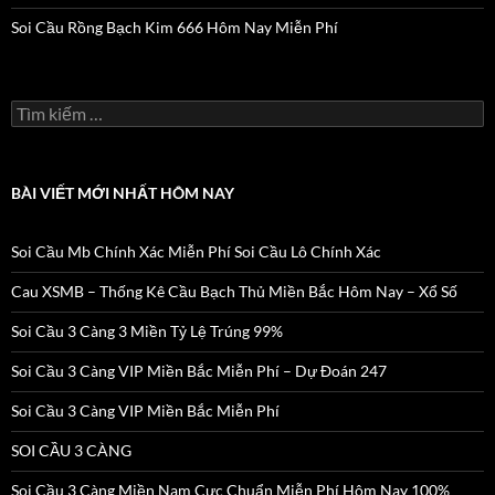
Soi Cầu Rồng Bạch Kim 666 Hôm Nay Miễn Phí
Tìm
kiếm
cho:
BÀI VIẾT MỚI NHẤT HÔM NAY
Soi Cầu Mb Chính Xác Miễn Phí Soi Cầu Lô Chính Xác
Cau XSMB – Thống Kê Cầu Bạch Thủ Miền Bắc Hôm Nay – Xổ Số
Soi Cầu 3 Càng 3 Miền Tỷ Lệ Trúng 99%
Soi Cầu 3 Càng VIP Miền Bắc Miễn Phí – Dự Đoán 247
Soi Cầu 3 Càng VIP Miền Bắc Miễn Phí
SOI CẦU 3 CÀNG
Soi Cầu 3 Càng Miền Nam Cực Chuẩn Miễn Phí Hôm Nay 100%