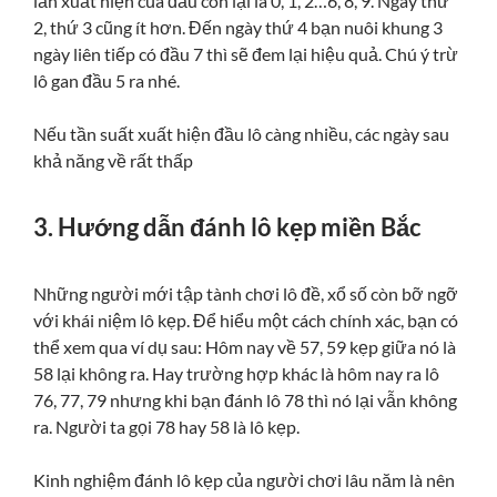
lần xuất hiện của đầu còn lại là 0, 1, 2…6, 8, 9. Ngày thứ
2, thứ 3 cũng ít hơn. Đến ngày thứ 4 bạn nuôi khung 3
ngày liên tiếp có đầu 7 thì sẽ đem lại hiệu quả. Chú ý trừ
lô gan đầu 5 ra nhé.
Nếu tần suất xuất hiện đầu lô càng nhiều, các ngày sau
khả năng về rất thấp
3. Hướng dẫn đánh lô kẹp miền Bắc
Những người mới tập tành chơi lô đề, xổ số còn bỡ ngỡ
với khái niệm lô kẹp. Để hiểu một cách chính xác, bạn có
thể xem qua ví dụ sau: Hôm nay về 57, 59 kẹp giữa nó là
58 lại không ra. Hay trường hợp khác là hôm nay ra lô
76, 77, 79 nhưng khi bạn đánh lô 78 thì nó lại vẫn không
ra. Người ta gọi 78 hay 58 là lô kẹp.
Kinh nghiệm đánh lô kẹp của người chơi lâu năm là nên