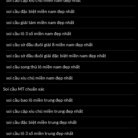
soi cầu cặp xíu chủ miền nam đẹp nhất
soi cầu đặc biệt miền nam đẹp nhất
soi cầu giải tám miền nam đẹp nhất
soi cầu lô 3 số miền nam đẹp nhất
soi cầu sớ đầu đuôi giải 8 miền nam đẹp nhất
soi cầu sớ đầu đuôi giải đặc biệt miền nam đẹp nhất
soi cầu song thủ lô miền nam đẹp nhất
soi cầu xíu chủ miền nam đẹp nhất
Soi cầu MT chuẩn xác
soi cầu bao lô miền trung đẹp nhất
soi cầu cặp xíu chủ miền trung đẹp nhất
soi cầu đặc biệt miền trung đẹp nhất
soi cầu lô 3 số miền trung đẹp nhất