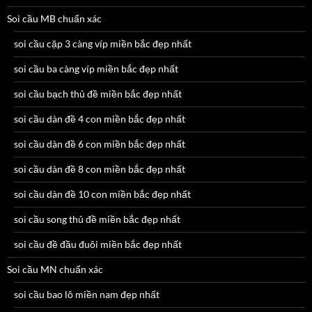
Soi cầu MB chuẩn xác
soi cầu cặp 3 càng víp miền bắc đẹp nhất
soi cầu ba càng víp miền bắc đẹp nhất
soi cầu bạch thủ đề miền bắc đẹp nhất
soi cầu dàn đề 4 con miền bắc đẹp nhất
soi cầu dàn đề 6 con miền bắc đẹp nhất
soi cầu dàn đề 8 con miền bắc đẹp nhất
soi cầu dàn đề 10 con miền bắc đẹp nhất
soi cầu song thủ đề miền bắc đẹp nhất
soi cầu đề đầu đuôi miền bắc đẹp nhất
Soi cầu MN chuẩn xác
soi cầu bao lô miền nam đẹp nhất