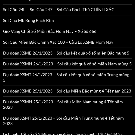
Soi Cầu 24h – Soi Cầu 247 – Soi Cầu Bạch Thủ CHÍNH XÁC
Soi Cau Mb Rong Bach Kim
Giờ Vàng Chốt Số Miền Bắc Hôm Nay – Xổ Số 666
Soi Cầu Miền Bắc Chính Xác 100 – Cầu Lô XSMB Hôm Nay
Dự đoán XSMB 26/1/2023 – Soi cầu kết quả xổ số miền Bắc mùng 5
Dự đoán XSMN 26/1/2023 – Soi cầu kết quả xổ số miền Nam mùng 5
Dự đoán XSMT 26/1/2023 – Soi cầu kết quả xổ số miền Trung mùng
5
Dự đoán XSMB 25/1/2023 – Soi cầu Miền Bắc mùng 4 Tết năm 2023
Dự đoán XSMN 25/1/2023 – Soi cầu Miền Nam mùng 4 Tết năm
2023
Dự đoán XSMT 25/1/2023 – Soi cầu Miền Trung mùng 4 Tết năm
2023
Lịch nghỉ Tết xổ số 3 Miền, quay đến ngày nào nghỉ Tết Quý Mão