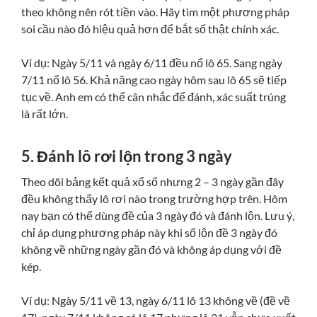
theo không nên rót tiền vào. Hãy tìm một phương pháp
soi cầu nào đó hiệu quả hơn để bắt số thật chính xác.
Ví dụ: Ngày 5/11 và ngày 6/11 đều nổ lô 65. Sang ngày
7/11 nổ lô 56. Khả năng cao ngày hôm sau lô 65 sẽ tiếp
tục về. Anh em có thể cân nhắc để đánh, xác suất trúng
là rất lớn.
5. Đánh lô rơi lộn trong 3 ngày
Theo dõi bảng kết quả xổ số nhưng 2 – 3 ngày gần đây
đều không thấy lô rơi nào trong trường hợp trên. Hôm
nay bạn có thể dùng đề của 3 ngày đó và đánh lộn. Lưu ý,
chỉ áp dụng phương pháp này khi số lộn đề 3 ngày đó
không về những ngày gần đó và không áp dụng với đề
kép.
Ví dụ: Ngày 5/11 về 13, ngày 6/11 lô 13 không về (đề về