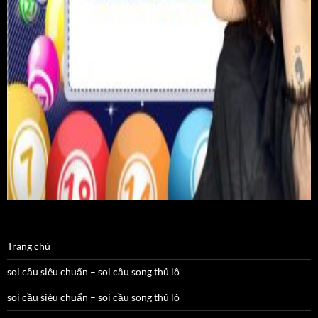
Trang chủ
soi cầu siêu chuẩn – soi cầu song thủ lô
soi cầu siêu chuẩn – soi cầu song thủ lô