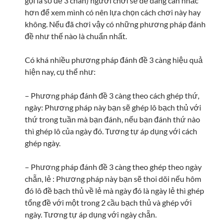
gọi là số đề 3 chân) người chơi sẽ dễ dàng cân nhắc
hơn để xem mình có nên lựa chọn cách chơi này hay
không. Nếu đã chơi vậy có những phương pháp đánh
đề như thế nào là chuẩn nhất.
Có khá nhiều phương pháp đánh đề 3 càng hiệu quả
hiện nay, cụ thể như:
– Phương pháp đánh đề 3 càng theo cách ghép thứ,
ngày: Phương pháp này bạn sẽ ghép lô bạch thủ với
thứ trong tuần mà bạn đánh, nếu bạn đánh thứ nào
thì ghép lô của ngày đó. Tương tự áp dụng với cách
ghép ngày.
– Phương pháp đánh đề 3 càng theo ghép theo ngày
chẵn, lẻ : Phương pháp này bạn sẽ thoi dõi nếu hôm
đó lô đề bạch thủ về lẻ mà ngày đó là ngày lẻ thì ghép
tổng đề với một trong 2 cầu bạch thủ và ghép với
ngày. Tương tự áp dụng với ngày chẵn.