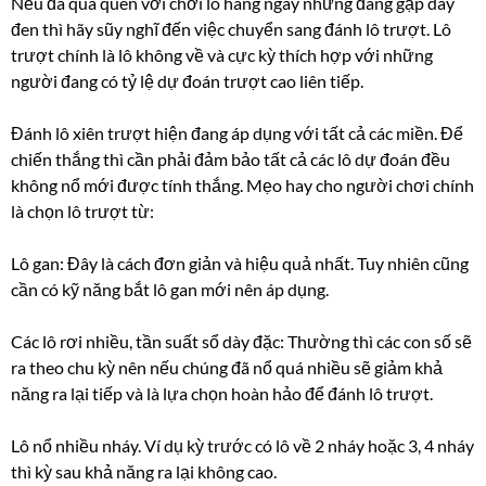
Nếu đã quá quen với chơi lô hàng ngày nhưng đang gặp dây
đen thì hãy sũy nghĩ đến việc chuyển sang đánh lô trượt. Lô
trượt chính là lô không về và cực kỳ thích hợp với những
người đang có tỷ lệ dự đoán trượt cao liên tiếp.
Đánh lô xiên trượt hiện đang áp dụng với tất cả các miền. Để
chiến thắng thì cần phải đảm bảo tất cả các lô dự đoán đều
không nổ mới được tính thắng. Mẹo hay cho người chơi chính
là chọn lô trượt từ:
Lô gan: Đây là cách đơn giản và hiệu quả nhất. Tuy nhiên cũng
cần có kỹ năng bắt lô gan mới nên áp dụng.
Các lô rơi nhiều, tần suất sổ dày đặc: Thường thì các con số sẽ
ra theo chu kỳ nên nếu chúng đã nổ quá nhiều sẽ giảm khả
năng ra lại tiếp và là lựa chọn hoàn hảo để đánh lô trượt.
Lô nổ nhiều nháy. Ví dụ kỳ trước có lô về 2 nháy hoặc 3, 4 nháy
thì kỳ sau khả năng ra lại không cao.