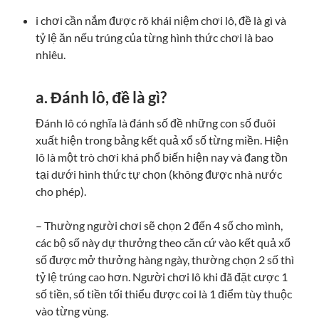
i chơi cần nắm được rõ khái niệm chơi lô, đề là gì và
tỷ lệ ăn nếu trúng của từng hình thức chơi là bao
nhiêu.
a. Đánh lô, đề là gì?
Đánh lô có nghĩa là đánh số đề những con số đuôi
xuất hiện trong bảng kết quả xổ số từng miền. Hiện
lô là một trò chơi khá phổ biến hiện nay và đang tồn
tại dưới hình thức tự chọn (không được nhà nước
cho phép).
– Thường người chơi sẽ chọn 2 đến 4 số cho mình,
các bộ số này dự thưởng theo căn cứ vào kết quả xổ
số được mở thưởng hàng ngày, thường chọn 2 số thì
tỷ lệ trúng cao hơn. Người chơi lô khi đã đặt cược 1
số tiền, số tiền tối thiểu được coi là 1 điểm tùy thuộc
vào từng vùng.