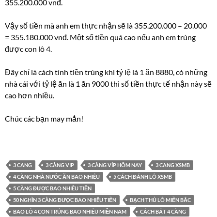
355.200.000 vnđ.
Vậy số tiền mà anh em thực nhận sẽ là 355.200.000 – 20.000
= 355.180.000 vnđ. Một số tiền quá cao nếu anh em trúng
được con lô 4.
Đây chỉ là cách tính tiền trúng khi tỷ lệ là 1 ăn 8880, có những
nhà cái với tỷ lệ ăn là 1 ăn 9000 thì số tiền thực tế nhận này sẽ
cao hơn nhiều.
Chúc các bạn may mắn!
3 CANG
3 CÀNG VIP
3 CÀNG VÍP HÔM NAY
3 CANG XSMB
4 CÀNG NHÀ NƯỚC ĂN BAO NHIÊU
5 CÁCH ĐÁNH LÔ XSMB
5 CÀNG ĐƯỢC BAO NHIÊU TIỀN
50 NGHÌN 3 CÀNG ĐƯỢC BAO NHIÊU TIỀN
BẠCH THỦ LÔ MIỀN BẮC
BAO LÔ 4 CON TRÚNG BAO NHIÊU MIỀN NAM
CÁCH BẮT 4 CÀNG