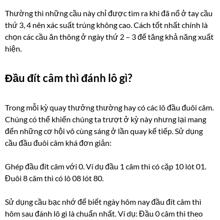
Thường thì những cầu này chỉ được tìm ra khi đã nổ ở tay cầu
thứ 3, 4 nên xác suất trúng không cao. Cách tốt nhất chính là
chọn các cầu ăn thông ở ngày thứ 2 – 3 để tăng khả năng xuất
hiện.
Đầu đít câm thì đánh lô gì?
Trong mỗi kỳ quay thưởng thường hay có các lô đầu đuôi câm.
Chúng có thể khiến chúng ta trượt ở kỳ này nhưng lại mang
đến những cơ hội vô cùng sáng ở lần quay kế tiếp. Sử dụng
cầu đầu đuôi câm khá đơn giản:
Ghép đầu đít câm với 0. Ví dụ đầu 1 câm thì có cặp 10 lót 01.
Đuôi 8 câm thì có lô 08 lót 80.
Sử dụng cầu bạc nhớ để biết ngày hôm nay đầu đít câm thì
hôm sau đánh lô gì là chuẩn nhất. Ví dụ: Đầu 0 câm thì theo