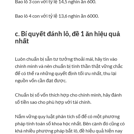
Bao lô 3 con với tỷ lệ 14,5 nghìn ăn 600.
Bao lô 4 con với tỷ lệ 13,6 nghìn ăn 6000.
c. Bí quyết đánh lô, đề 1 ăn hiệu quả
nhất
Luôn chuẩn bị sẵn tư tưởng thoải mái, hãy tin vào
chính mình và nên chuẩn bị tinh thần thật vững chắc
để có thể ra những quyết định tối ưu nhất, thu lại
nguồn vốn cần đạt được.
Chuẩn bị số vốn thích hợp cho chính mình, hãy đánh
số tiền sao cho phù hợp với tài chính.
Nắm vững quy luật phân tích số để có một phương
pháp tính toán số khoa học nhất. Bên cạnh đó cũng có
khá nhiều phương pháp bắt lô, đề hiệu quả hiện nay