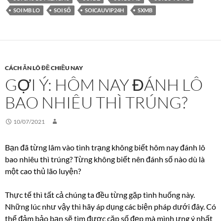
SOI MB LO
SOI SỐ
SOICAUVIP24H
SXMB
CÁCH ĂN LÔ ĐỀ CHIỀU NAY
GỢI Ý: HÔM NAY ĐÁNH LÔ
BAO NHIÊU THÌ TRÚNG?
10/07/2021
Bạn đã từng lâm vào tình trạng không biết hôm nay đánh lô
bao nhiêu thì trúng? Từng không biết nên đánh số nào dù là
một cao thủ lão luyện?
Thực tế thì tất cả chúng ta đều từng gặp tình huống này.
Những lúc như vậy thì hãy áp dụng các biện pháp dưới đây. Có
thể đảm bảo bạn sẽ tìm được cặp số đẹp mà mình ưng ý nhất