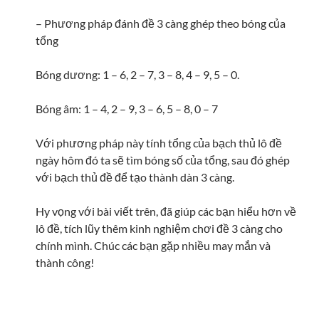
– Phương pháp đánh đề 3 càng ghép theo bóng của
tổng
Bóng dương: 1 – 6, 2 – 7, 3 – 8, 4 – 9, 5 – 0.
Bóng âm: 1 – 4, 2 – 9, 3 – 6, 5 – 8, 0 – 7
Với phương pháp này tính tổng của bạch thủ lô đề
ngày hôm đó ta sẽ tìm bóng số của tổng, sau đó ghép
với bạch thủ đề để tạo thành dàn 3 càng.
Hy vọng với bài viết trên, đã giúp các bạn hiểu hơn về
lô đề, tích lũy thêm kinh nghiệm chơi đề 3 càng cho
chính mình. Chúc các bạn gặp nhiều may mắn và
thành công!