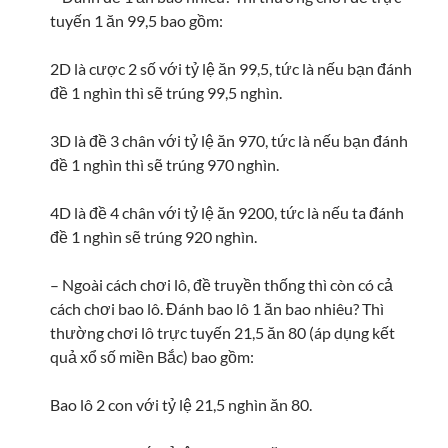
tuyến 1 ăn 99,5 bao gồm:
2D là cược 2 số với tỷ lệ ăn 99,5, tức là nếu bạn đánh
đề 1 nghìn thì sẽ trúng 99,5 nghìn.
3D là đề 3 chân với tỷ lệ ăn 970, tức là nếu bạn đánh
đề 1 nghìn thì sẽ trúng 970 nghìn.
4D là đề 4 chân với tỷ lệ ăn 9200, tức là nếu ta đánh
đề 1 nghìn sẽ trúng 920 nghìn.
– Ngoài cách chơi lô, đề truyền thống thì còn có cả
cách chơi bao lô. Đánh bao lô 1 ăn bao nhiêu? Thì
thường chơi lô trực tuyến 21,5 ăn 80 (áp dụng kết
quả xổ số miền Bắc) bao gồm:
Bao lô 2 con với tỷ lệ 21,5 nghìn ăn 80.