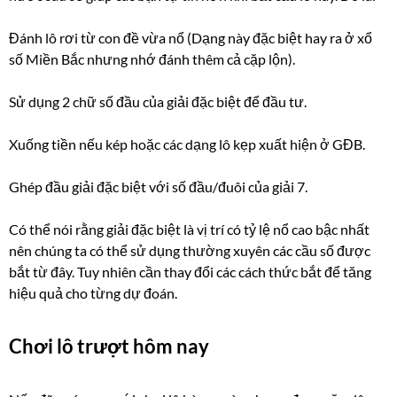
Đánh lô rơi từ con đề vừa nổ (Dạng này đặc biệt hay ra ở xổ
số Miền Bắc nhưng nhớ đánh thêm cả cặp lộn).
Sử dụng 2 chữ số đầu của giải đặc biệt để đầu tư.
Xuống tiền nếu kép hoặc các dạng lô kẹp xuất hiện ở GĐB.
Ghép đầu giải đặc biệt với số đầu/đuôi của giải 7.
Có thể nói rằng giải đặc biệt là vị trí có tỷ lệ nổ cao bậc nhất
nên chúng ta có thể sử dụng thường xuyên các cầu số được
bắt từ đây. Tuy nhiên cần thay đổi các cách thức bắt để tăng
hiệu quả cho từng dự đoán.
Chơi lô trượt hôm nay