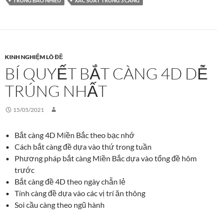
TRÚNG BAO NHIÊU
XÁC SUẤT TRÚNG 3 CÀNG
KINH NGHIỆM LÔ ĐỀ
BÍ QUYẾT BẮT CÀNG 4D DỄ
TRÚNG NHẤT
15/05/2021
Bắt càng 4D Miền Bắc theo bạc nhớ
Cách bắt càng đề dựa vào thứ trong tuần
Phương pháp bắt càng Miền Bắc dựa vào tổng đề hôm
trước
Bắt càng đề 4D theo ngày chẵn lẻ
Tính càng đề dựa vào các vị trí ăn thông
Soi cầu càng theo ngũ hành