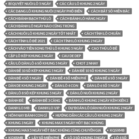
BÍ QUYẾT NUÔI LÔ 5 NGÀY
CÁC CẦU LÔ KHUNG 2 NGÀY
CÁC DẠNG LÔ KHUNG NUÔI 2 NGÀY PHỔ BIẾN
CÁCH BẮT SỐ MIỀN BẮC
CÁCH ĐÁNH BẠCH THỦ LÔ
CÁCH ĐÁNH LÔ HÀNG NGÀY
CÁCH ĐÁNH LÔ NGÀY NÀO CŨNG TRÚNG
CÁCH NUÔI LÔ KHUNG 2 NGÀY TỐT NHẤT
CÁCH TÍNH LÔ CHUẨN
CÁCH TÍNH LÔ ĐỀ 2021
CÁCH TÍNH LÔ KHUNG 2 NGÀY
CÁCH VÀO TIỀN SONG THỦ LÔ KHUNG 5 NGÀY
CAO THỦ LÔ ĐỀ
CẶP LÔ KÉP KHUNG 2 NGÀY
CAU DE DEP
CẦU LÔ DÀN LÔ 6 SỐ KHUNG 5 NGÀY
CHOT 2 NHAY
DÀN ĐỀ 10 SỐ KÉP KHUNG 5 NGÀY
DÀN ĐỀ 10 SỐ KHUNG 5 NGÀY
DÀN ĐỀ 4 SỐ 5 NGÀY
DÀN ĐỀ 4 SỐ MIỄN PHÍ
DÀN ĐỀ 6 SỐ 5 NGÀY
DÀN DE KHUNG 2 NGÀY
DÀN LÔ 4 CON
DÀN LÔ 6 SỐ 5 NGÀY
DÀN LÔ 8 SỐ KÉP KHUNG 5 NGÀY
DÀN LÔ NUÔI KHUNG 2 NGÀY
ĐÁNH ĐỀ
ĐÁNH ĐỀ 3 CÀNG
ĐÁNH LÔ KHUNG 2 NGÀY KÈM XIÊN 2
DANH LO MB
DANH LO VIP
DỰ ĐOÁN LÔ DÀN NUÔI KHUNG 2 NGÀY
HÔM NAY ĐÁNH CON GÌ
HƯỚNG DẪN CÁC CẦU LÔ KHUNG 2 NGÀY
KHUNG 3 NGÀY
KHUNG MAX 5 NGÀY HỐT BẠC KHỦNG
KHUNG MAX 5 NGÀY HỐT BẠC KHỦNG CÙNG CHUYÊN GIA
KQSXMB
KQXSMB
LẤY SỐ MIỄN PHÍ
LÔ 3 SỐ KHUNG 5 NGÀY
LÔ 4 SỐ