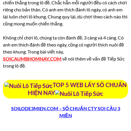
chiến thắng trong lô đề. Chắc hẳn mỗi người đều có cách chơi
riêng cho bản thân. Có anh em thích đánh lô ngày, có anh em
lại luôn chơi lô khung. Chung quy lại, dù chơi theo cách nào thì
cũng mong muốn chiến thắng.
Không chỉ chơi lô, chúng ta còn đánh đề, 3 càng và 4 càng. Có
anh em thích đánh đề theo ngày, cũng có người thích nuôi đề
theo khung. Trong bài viết này,
SOICAUMBHOMNAY.COM
sẽ nói thêm về vấn đề Tiếp Sức
trong lô đề.
TOP 5 WEB LẤY SỐ CHUẨN
HIỆN NAY
SOILODE3MIEN.COM – SỐ CHUẨN CTY SOI CẦU 3
MIỀN