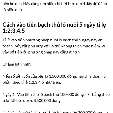
nên bỏ qua. Hãy cùng tìm hiểu chi tiết hơn dưới đây để đánh
lô hiệu quả.
Cách vào tiền bạch thủ lô nuôi 5 ngày tỉ lệ
1:2:3:4:5
Tỉ lệ vào tiền phương pháp nuôi lô bạch thủ 5 ngày này an
toàn vì vậy rất phù hợp với lô thủ không thích mạo hiểm. Vì
vậy, số tiền lời phương pháp này cũng ít hơn.
Chẳng hạn như:
Nếu số tiền vốn của bạn là 1.500.000 đồng, hãy chia thành 5
phần theo tỉ lệ 1:2:3:4:5 như trên.
Ngày 1: Vào tiền cho lô bạch thủ 100.000 đồng => Thắng theo
tỉ lệ 1:85 sẽ được 8.500.000 đồng
Ngày 2: Lô ngày 1 chưa về, tiếp tục vào tiền 200.000 đồng. =>