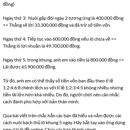
đồng)
Ngày thứ 3: Nuôi gấp đôi ngày 2 tương ứng là 400.000 đồng
=> Thắng sẽ lời 33.300.000 đồng và đã trừ số tiền vốn.
Ngày thứ 4: Tiếp tục vào 600.000 đồng nếu lô chưa về =>
Thắng lô lợi nhuận là 49.700.000 đồng.
Ngày thứ 5: trong khung, anh em vào tiền là 800.000 đồng =>
Lãi được 65.900.000 đồng.
Từ đó, anh em có thể thấy số tiền vốn ban đầu theo tỉ lệ
1:2:4:6:8 chênh lệch so với tỉ lệ 1:2:3:4:5 không nhiều nhưng
tiền lãi lớn hơn khá nhiều. Do đó, người chơi nên cân nhắc
cách đánh phù hợp với bản thân mình.
Qua bài viết trên chắc hẳn các bạn đã hiểu và nắm được các
cách nuôi bạch thủ lô khung 5 ngày. Hãy bắt tay vào ứng dụng
ngay tại lô đề online. Chúc các bạn thành công!