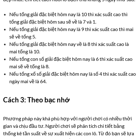
Nếu tổng giải đặc biệt hôm nay là 10 thì xác suất cao thì
tổng giải đặc biệt hôm sau sẽ về là 7 và 1.
Nếu tổng giải đặc biệt hôm nay là 9 thì xác suất cao thì mai
sẽ về tổng 5.
Nếu tổng giải đặc biệt hôm nay về là 8 thì xác suất cao là
mai tổng là 10.
Nếu tổng con số giải đặc biệt hôm nay là 6 thì xác suất cao
mai sẽ về tổng là 8.
Nếu tổng xổ số giải đặc biệt hôm nay là số 4 thì xác suất cao
ngày mai về là 64.
Cách 3: Theo bạc nhớ
Phương pháp này khá phù hợp với người chơi có nhiều thời
gian và chịu đầu tư. Người chơi sẽ phân tích chi tiết bảng
thống kê tần suất về sự xuất hiện các con lô. Từ đó bạn sẽ lựa