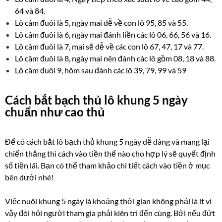
64 và 84.
Lô câm đuôi là 5, ngày mai dễ về con lô 95, 85 và 55.
Lô câm đuôi là 6, ngày mai đánh liền các lô 06, 66, 56 và 16.
Lô câm đuôi là 7, mai sẽ dễ về các con lô 67, 47, 17 và 77.
Lô câm đuôi là 8, ngày mai nên đánh các lô gồm 08, 18 và 88.
Lô câm đuôi 9, hôm sau đánh các lô 39, 79, 99 và 59
Cách bắt bạch thủ lô khung 5 ngày
chuẩn như cao thủ
Để có cách bắt lô bạch thủ khung 5 ngày dễ dàng và mang lại
chiến thắng thì cách vào tiền thế nào cho hợp lý sẽ quyết định
số tiền lãi. Bạn có thể tham khảo chi tiết cách vào tiền ở mục
bên dưới nhé!
Việc nuôi khung 5 ngày là khoảng thời gian không phải là ít vì
vậy đòi hỏi người tham gia phải kiên trì đến cùng. Bởi nếu đứt