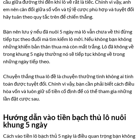
cầu giữa đường thì đến khi lô về rất là tiếc. Chính vì vậy, anh
em nên cân đối giữa số vốn và tỷ lệ cược phù hợp và tuyệt đối
hãy tuân theo quy tắc trên để chiến thắng.
Bạn nên lưu ý nếu đã nuôi 5 ngày mà lô vẫn chưa về thì đừng
tiếp tục theo đuổi mà tìm kiếm lô mới. Nếu không bạn không
những khiến bản thân thua mà còn mất trắng. Lô đã không về
trong khung 5 ngày thường nó sẽ tiếp tục không về trong
những ngày tiếp theo.
Chuyện thắng thua lô đề là chuyện thường tình không ai tính
toán được tuyệt đối. Chính vì vậy, bạn cần phải biết cách điều
hòa vốn và luôn giữ số tiền cố định để có thể tham gia những
lần đặt cược sau.
Hướng dẫn vào tiền bạch thủ lô nuôi
khung 5 ngày
Cách vào tiền lô bạch thủ 5 ngày là điều quan trọng bạn không