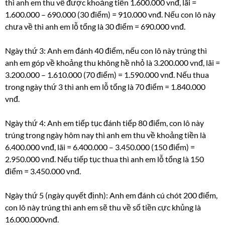
thì anh em thu về được khoảng tiền 1.600.000 vnđ, lãi =
1.600.000 – 690.000 (30 điểm) = 910.000 vnđ. Nếu con lô này
chưa về thì anh em lỗ tổng là 30 điểm = 690.000 vnđ.
Ngày thứ 3: Anh em đánh 40 điểm, nếu con lô này trúng thì
anh em góp về khoảng thu không hề nhỏ là 3.200.000 vnđ, lãi =
3.200.000 – 1.610.000 (70 điểm) = 1.590.000 vnđ. Nếu thua
trong ngày thứ 3 thì anh em lỗ tổng là 70 điểm = 1.840.000
vnđ.
Ngày thứ 4: Anh em tiếp tục đánh tiếp 80 điểm, con lô này
trúng trong ngày hôm nay thì anh em thu về khoảng tiền là
6.400.000 vnđ, lãi = 6.400.000 – 3.450.000 (150 điểm) =
2.950.000 vnđ. Nếu tiếp tục thua thì anh em lỗ tổng là 150
điểm = 3.450.000 vnđ.
Ngày thứ 5 (ngày quyết định): Anh em đánh cú chót 200 điểm,
con lô này trúng thì anh em sẽ thu về số tiền cực khủng là
16.000.000vnđ.