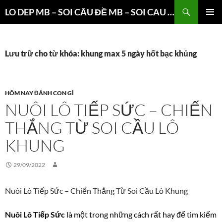
Chuyển
Tìm
LO DEP MB – SOI CÂU ĐỀ MB – SOI CAU 3 CANG XSMB
đến
kiếm
TRÌNH
nội
ĐƠN CƠ
dung
SỞ
Lưu trữ cho từ khóa: khung max 5 ngày hốt bạc khủng
HÔM NAY ĐÁNH CON GÌ
NUÔI LÔ TIẾP SỨC – CHIẾN
THẮNG TỪ SOI CẦU LÔ
KHUNG
29/09/2022
Nuôi Lô Tiếp Sức – Chiến Thắng Từ Soi Cầu Lô Khung
Nuôi Lô Tiếp Sức
là một trong những cách rất hay để tìm kiếm