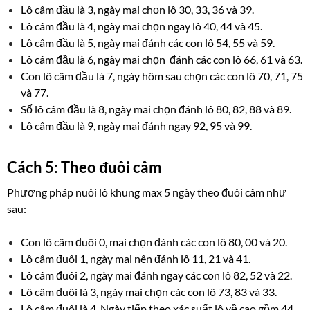
Lô câm đầu là 3, ngày mai chọn lô 30, 33, 36 và 39.
Lô câm đầu là 4, ngày mai chọn ngay lô 40, 44 và 45.
Lô câm đầu là 5, ngày mai đánh các con lô 54, 55 và 59.
Lô câm đầu là 6, ngày mai chọn đánh các con lô 66, 61 và 63.
Con lô câm đầu là 7, ngày hôm sau chọn các con lô 70, 71, 75
và 77.
Số lô câm đầu là 8, ngày mai chọn đánh lô 80, 82, 88 và 89.
Lô câm đầu là 9, ngày mai đánh ngay 92, 95 và 99.
Cách 5: Theo đuôi câm
Phương pháp nuôi lô khung max 5 ngày theo đuôi câm như
sau:
Con lô câm đuôi 0, mai chọn đánh các con lô 80, 00 và 20.
Lô câm đuôi 1, ngày mai nên đánh lô 11, 21 và 41.
Lô câm đuôi 2, ngày mai đánh ngay các con lô 82, 52 và 22.
Lô câm đuôi là 3, ngày mai chọn các con lô 73, 83 và 33.
Lô câm đuôi là 4, Ngày tiếp theo xác suất lô về cao gồm 44,