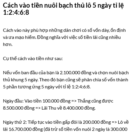
Cách vào tiền nuôi bạch thủ lô 5 ngày tỉ lệ
1:2:4:6:8
Cách vào này phù hợp những dân chơi có số vốn dày, ổn định
và ưa mạo hiểm. Đồng nghĩa với việc số tiền lãi cũng nhiều
hơn.
Cụ thể cách vào tiền như sau:
Nếu vốn ban đầu của bạn là 2.100.000 đồng và chọn nuôi bạch
thủ khung 5 ngày. Theo đó bạn cũng sẽ phân chia số vốn thành
5 phần tương ứng 5 ngày với tỉ lệ 1:2:4:6:8.
Ngày đầu: Vào tiền 100.000 đồng => Thắng cũng được
8.500.000 đồng => Lãi Thu về 8.400.000 đồng.
Ngày thứ 2: Tiếp tục vào tiền gấp đôi là 200.000 đồng => Lô về
lãi 16.700.000 đồng (đã trừ số tiền vốn nuôi 2 ngày là 300.000