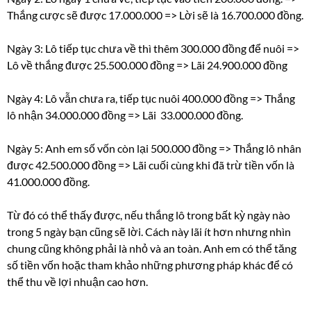
Thắng cược sẽ được 17.000.000 => Lời sẽ là 16.700.000 đồng.
Ngày 3: Lô tiếp tục chưa về thì thêm 300.000 đồng để nuôi =>
Lô về thắng được 25.500.000 đồng => Lãi 24.900.000 đồng
Ngày 4: Lô vẫn chưa ra, tiếp tục nuôi 400.000 đồng => Thắng
lô nhận 34.000.000 đồng => Lãi 33.000.000 đồng.
Ngày 5: Anh em số vốn còn lại 500.000 đồng => Thắng lô nhân
được 42.500.000 đồng => Lãi cuối cùng khi đã trừ tiền vốn là
41.000.000 đồng.
Từ đó có thể thấy được, nếu thắng lô trong bất kỳ ngày nào
trong 5 ngày bạn cũng sẽ lời. Cách này lãi ít hơn nhưng nhìn
chung cũng không phải là nhỏ và an toàn. Anh em có thể tăng
số tiền vốn hoặc tham khảo những phương pháp khác để có
thể thu về lợi nhuận cao hơn.