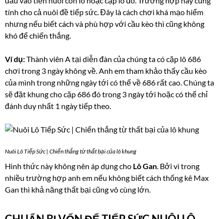
đầu vào tiền nuôi con lô hoặc cặp lô đó. Trường hợp này cũng
tính cho cả nuôi đề tiếp sức. Đây là cách chơi khá mạo hiểm
nhưng nếu biết cách và phù hợp với cầu kèo thì cũng không
khó để chiến thắng.
Ví dụ:
Thành viên A tại diễn đàn của chúng ta có cặp lô 686
chơi trong 3 ngày không về. Anh em tham khảo thấy cầu kèo
của mình trong những ngày tới có thể về 686 rất cao. Chúng ta
sẽ đặt khung cho cặp 686 đó trong 3 ngày tới hoặc có thể chỉ
đánh duy nhất 1 ngày tiếp theo.
Nuôi Lô Tiếp Sức | Chiến thắng từ thất bại của lô khung
Hình thức này không nên áp dụng cho
Lô Gan
. Bởi vì trong
nhiều trường hợp anh em nếu không biết cách thống kê Max
Gan thì khả năng thất bại cũng vô cùng lớn.
CHUẨN BỊ VỐN ĐỂ TIẾP SỨC NUÔI LÔ