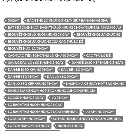
5 NGÀY
BẠCH THỦ LÔ KHUNG 5 NGÀY GIÚP BẠN NHANH GIÀU
BẬT MÍ 5 CÁCH NUÔI BẠCH THỦ LÔ KHUNG 5 NGÀY GIÚP BẠN NHANH GIÀU
BÍ QUYẾT CHƠI LÔ NUÔI KHUNG 5 NGÀY
BÍ QUYẾT CHƠI ƯA CHUỘNG
BÍ QUYẾT CHƠI ƯA CHUỘNG CỦA CAO THỦ LÔ ĐỀ
BÍ QUYẾT NUÔI LÔ 5 NGÀY
CÁCH VÀO TIỀN SONG THỦ LÔ KHUNG 5 NGÀY
CAO THỦ LÔ ĐỀ
CẦU LÔ DÀN LÔ 6 SỐ KHUNG 5 NGÀY
DÀN ĐỀ 10 SỐ KÉP KHUNG 5 NGÀY
DÀN ĐỀ 10 SỐ KHUNG 5 NGÀY
DÀN ĐỀ 4 SỐ 5 NGÀY
DÀN ĐỀ 6 SỐ 5 NGÀY
DÀN LÔ 6 SỐ 5 NGÀY
DÀN LÔ 8 SỐ KÉP KHUNG 5 NGÀY
KHUNG MAX 5 NGÀY HỐT BẠC KHỦNG
KHUNG MAX 5 NGÀY HỐT BẠC KHỦNG CÙNG CHUYÊN GIA
LÔ 3 SỐ KHUNG 5 NGÀY
LÔ 5 NGÀY
LÔ BẠCH THỦ NUÔI KHUNG 5 NGÀY
LÔ BẠCH THỦ NUÔI KHUNG 5 NGÀY MIỀN BẮC
LÔ KHUNG 5 NGÀY
LÔ NUÔI KHUNG 5 NGÀY
LÔ NUÔI KHUNG 5 NGÀY ĐƯỢC ƯA CHUỘNG
LÔ TÔ KHUNG MAX 5 NGÀY
NUÔI LÔ 5 NGÀY