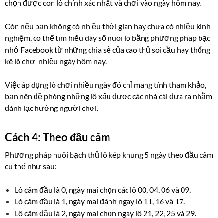
chọn được con lô chính xác nhất và chơi vào ngày hôm nay.
Còn nếu bạn không có nhiều thời gian hay chưa có nhiều kinh
nghiệm, có thể tìm hiểu dãy số nuôi lô bằng phương pháp bạc
nhớ Facebook từ những chia sẻ của cao thủ soi cầu hay thống
kê lô chơi nhiều ngày hôm nay.
Việc áp dụng lô chơi nhiều ngày đó chỉ mang tính tham khảo,
bạn nên đề phòng những lô xấu được các nhà cái đưa ra nhằm
đánh lạc hướng người chơi.
Cách 4: Theo đầu câm
Phương pháp nuôi bạch thủ lô kép khung 5 ngày theo đầu câm
cụ thể như sau:
Lô câm đầu là 0, ngày mai chọn các lô 00, 04, 06 và 09.
Lô câm đầu là 1, ngày mai đánh ngay lô 11, 16 và 17.
Lô câm đầu là 2, ngày mai chọn ngay lô 21, 22, 25 và 29.