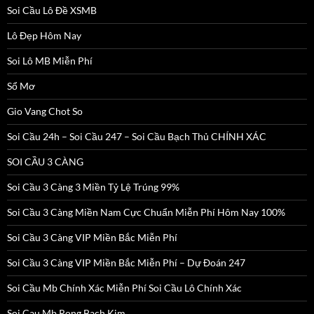
Soi Cầu Lô Đề XSMB
Lô Đẹp Hôm Nay
Soi Lô MB Miễn Phí
Sổ Mơ
Gio Vang Chot So
Soi Cầu 24h – Soi Cầu 247 – Soi Cầu Bạch Thủ CHÍNH XÁC
SOI CẦU 3 CÀNG
Soi Cầu 3 Càng 3 Miền Tỷ Lệ Trúng 99%
Soi Cầu 3 Càng Miền Nam Cực Chuẩn Miễn Phí Hôm Nay 100%
Soi Cầu 3 Càng VIP Miền Bắc Miễn Phí
Soi Cầu 3 Càng VIP Miền Bắc Miễn Phí – Dự Đoán 247
Soi Cầu Mb Chính Xác Miễn Phí Soi Cầu Lô Chính Xác
Soi Cau Mb Rong Bach Kim