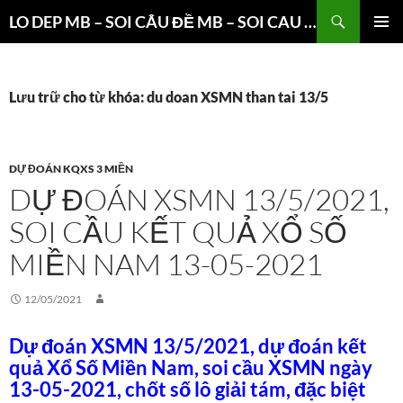
Chuyển
Tìm
LO DEP MB – SOI CÂU ĐỀ MB – SOI CAU 3 CANG XSMB
đến
kiếm
TRÌNH
nội
ĐƠN CƠ
dung
SỞ
Lưu trữ cho từ khóa: du doan XSMN than tai 13/5
DỰ ĐOÁN KQXS 3 MIỀN
DỰ ĐOÁN XSMN 13/5/2021,
SOI CẦU KẾT QUẢ XỔ SỐ
MIỀN NAM 13-05-2021
12/05/2021
Dự đoán XSMN 13/5/2021, dự đoán kết
quả Xổ Số Miền Nam, soi cầu XSMN ngày
13-05-2021, chốt số lô giải tám, đặc biệt