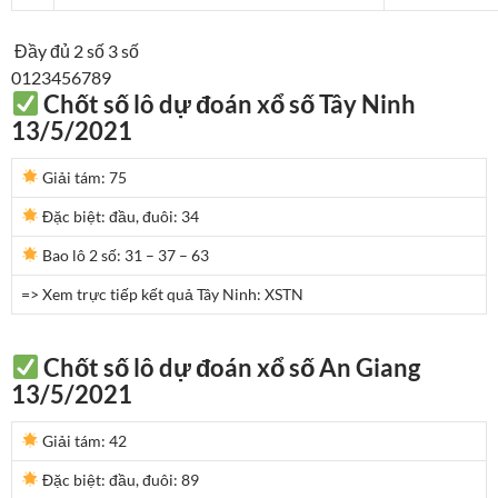
Đầy đủ
2 số
3 số
0
1
2
3
4
5
6
7
8
9
Chốt số lô dự đoán xổ số Tây Ninh
13/5/2021
Giải tám:
75
Đặc biệt: đầu, đuôi:
34
Bao lô 2 số:
31 – 37 – 63
=> Xem trực tiếp kết quả Tây Ninh: XSTN
Chốt số lô dự đoán xổ số An Giang
13/5/2021
Giải tám:
42
Đặc biệt: đầu, đuôi:
89