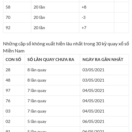
58
20 lần
+8
70
20 lần
-3
92
20 lần
+7
Những cặp số không xuất hiện lâu nhất trong 30 kỳ quay xổ số
Miền Nam
CON SỐ
SỐ LẦN QUAY CHƯA RA
NGÀY RA GẦN NHẤT
28
8 lần quay
03/05/2021
48
8 lần quay
03/05/2021
97
7 lần quay
04/05/2021
76
7 lần quay
04/05/2021
03
7 lần quay
04/05/2021
02
5 lần quay
06/05/2021
91
5 lần quay
06/05/2021