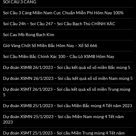
SOI CẦU 3 CÀNG
Soi Cầu 3 Càng Miền Nam Cực Chuẩn Miễn Phí Hôm Nay 100%
Soi Cầu 24h – Soi Cầu 247 – Soi Cầu Bạch Thủ CHÍNH XÁC
Soi Cau Mb Rong Bach Kim
Giờ Vàng Chốt Số Miền Bắc Hôm Nay – Xổ Số 666
Soi Cầu Miền Bắc Chính Xác 100 – Cầu Lô XSMB Hôm Nay
Dự đoán XSMB 26/1/2023 – Soi cầu kết quả xổ số miền Bắc mùng 5
Dự đoán XSMN 26/1/2023 – Soi cầu kết quả xổ số miền Nam mùng 5
Dự đoán XSMT 26/1/2023 – Soi cầu kết quả xổ số miền Trung mùng
5
Dự đoán XSMB 25/1/2023 – Soi cầu Miền Bắc mùng 4 Tết năm 2023
Dự đoán XSMN 25/1/2023 – Soi cầu Miền Nam mùng 4 Tết năm
2023
Dự đoán XSMT 25/1/2023 – Soi cầu Miền Trung mùng 4 Tết năm