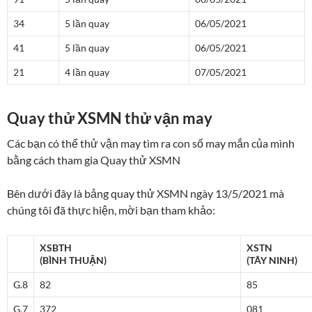
34
5 lần quay
06/05/2021
41
5 lần quay
06/05/2021
21
4 lần quay
07/05/2021
Quay thử XSMN thử vận may
Các bạn có thể thử vận may tìm ra con số may mắn của mình
bằng cách tham gia Quay thử XSMN
Bên dưới đây là bảng quay thử XSMN ngày 13/5/2021 mà
chúng tôi đã thực hiện, mời bạn tham khảo:
XSBTH
XSTN
(BÌNH THUẬN)
(TÂY NINH)
G.8
82
85
G.7
372
081