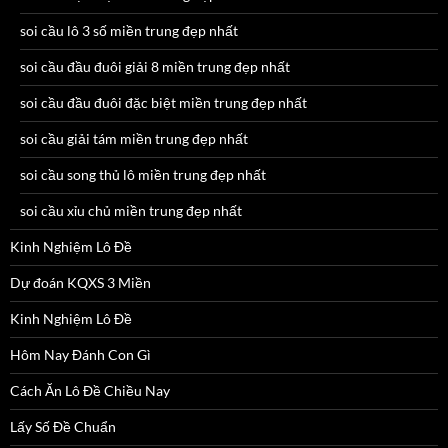
soi cầu lô 3 số miền trung đẹp nhất
soi cầu đầu đuôi giải 8 miền trung đẹp nhất
soi cầu đầu đuôi đặc biệt miền trung đẹp nhất
soi cầu giải tám miền trung đẹp nhất
soi cầu song thủ lô miền trung đẹp nhất
soi cầu xỉu chủ miền trung đẹp nhất
Kinh Nghiệm Lô Đề
Dự đoán KQXS 3 Miền
Kinh Nghiệm Lô Đề
Hôm Nay Đánh Con Gì
Cách Ăn Lô Đề Chiều Nay
Lấy Số Đề Chuẩn