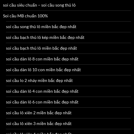
soi cầu siêu chuẩn – soi cầu song thủ lô
Soi cầu MB chuẩn 100%
soi cầu song thủ lô miền bắc đẹp nhất
soi cầu bạch thủ lô kép miền bắc đẹp nhất
soi cầu bạch thủ lô miền bắc đẹp nhất
soi cầu dàn lô 8 con miền bắc đẹp nhất
soi cầu dàn lô 10 con miền bắc đẹp nhất
soi cầu lo 2 nháy miền bắc đẹp nhất
soi cầu dàn lô 4 con miền bắc đẹp nhất
soi cầu dàn lô 6 con miền bắc đẹp nhất
soi cầu lô xiên 2 miền bắc đẹp nhất
soi cầu lô xiên 3 miền bắc đẹp nhất