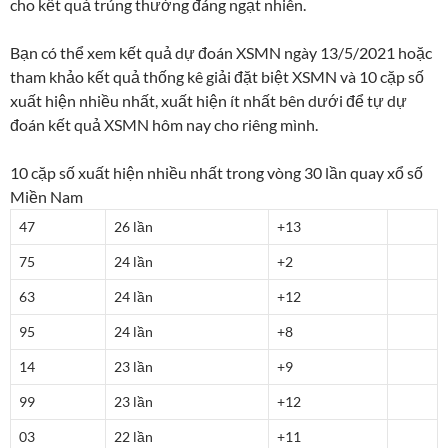
cho kết quả trúng thưởng đáng ngạt nhiên.
Bạn có thể xem kết quả dự đoán XSMN ngày 13/5/2021 hoặc
tham khảo kết quả thống kê giải đặt biệt XSMN và 10 cặp số
xuất hiện nhiều nhất, xuất hiện ít nhất bên dưới để tự dự
đoán kết quả XSMN hôm nay cho riêng mình.
10 cặp số xuất hiện nhiều nhất trong vòng 30 lần quay xổ số
Miền Nam
47
26 lần
+13
75
24 lần
+2
63
24 lần
+12
95
24 lần
+8
14
23 lần
+9
99
23 lần
+12
03
22 lần
+11