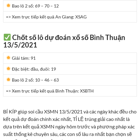
Bao lô 2 số:
69 – 70 – 12
=> Xem trực tiếp kết quả An Giang: XSAG
Chốt số lô dự đoán xổ số Bình Thuận
13/5/2021
Giải tám:
91
Đặc biệt: đầu, đuôi:
19
Bao lô 2 số:
10 – 46 – 63
=> Xem trực tiếp kết quả Bình Thuận: XSBTH
BÍ KÍP giúp soi cầu XSMN 13/5/2021 và các ngày khác đều cho
kết quả dự đoán chính xác nhất, TỈ LỆ trúng giải cao nhất là
dựa trên kết quả XSMN ngày hôm trước và phương pháp xác
suất thống kê chuyên sâu, các con số lâu ra nhất bạn chọn sẽ